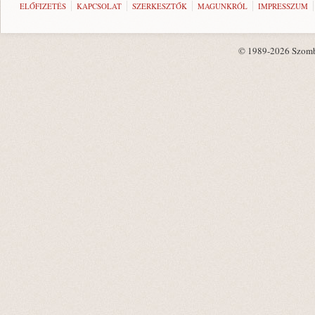
ELŐFIZETÉS
KAPCSOLAT
SZERKESZTŐK
MAGUNKRÓL
IMPRESSZUM
© 1989-2026 Szombat