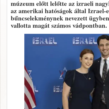
múzeum előtt lelőtte az izraeli nag
az amerikai hatóságok által Izrael-e
bűncselekménynek nevezett ügyben,
vallotta magát számos vádpontban.