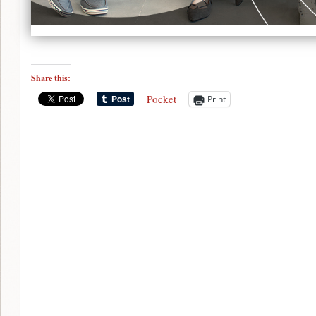
Share this:
Pocket
Print