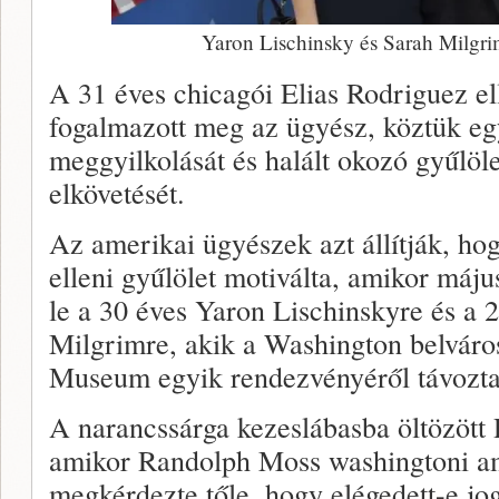
Yaron Lischinsky és Sarah Milgri
A 31 éves chicagói Elias Rodriguez el
fogalmazott meg az ügyész, köztük egy 
meggyilkolását és halált okozó gyűlö
elkövetését.
Az amerikai ügyészek azt állítják, ho
elleni gyűlölet motiválta, amikor máju
le a 30 éves Yaron Lischinskyre és a 
Milgrimre, akik a Washington belváro
Museum egyik rendezvényéről távozta
A narancssárga kezeslábasba öltözött 
amikor Randolph Moss washingtoni ame
megkérdezte tőle, hogy elégedett-e jog