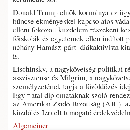
Donald Trump elnök kormánya az ügye
bűncselekményekkel kapcsolatos váda
elleni fokozott küzdelem részeként ke
főiskolák és egyetemek ellen indított p
néhány Hamász-párti diákaktivista kito
is.
Lischinsky, a nagykövetség politikai r
asszisztense és Milgrim, a nagykövets
személyzetének tagja a lövöldözés ide
Egy fiatal diplomatáknak szóló rendez
az Amerikai Zsidó Bizottság (AJC), a
küzdő és Izraelt támogató érdekvédelm
Algemeiner