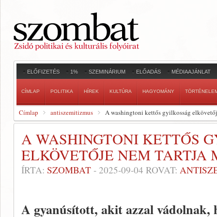
ELŐFIZETÉS
1%
SZEMINÁRIUM
ELŐADÁS
MÉDIAAJÁNLAT
CÍMLAP
POLITIKA
HÍREK
KULTÚRA
HAGYOMÁNY
TÖRTÉNELE
Címlap
antiszemitizmus
A washingtoni kettős gyilkosság elkövető
A WASHINGTONI KETTŐS G
ELKÖVETŐJE NEM TARTJA
ÍRTA:
SZOMBAT
-
2025-09-04
ROVAT:
ANTISZ
A gyanúsított, akit azzal vádolnak,