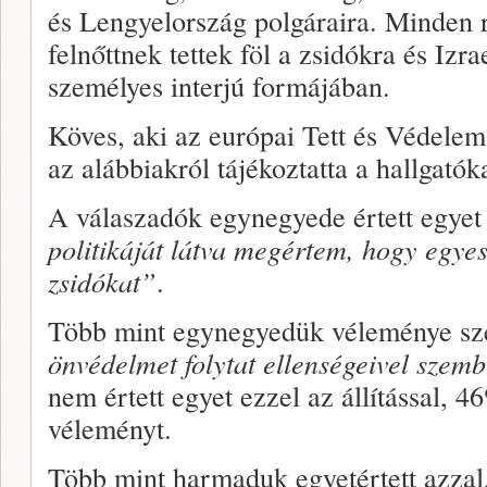
és Lengyelország polgáraira. Minden 
felnőttnek tettek föl a zsidókra és Izr
személyes interjú formájában.
Köves, aki az európai Tett és Védelem
az alábbiakról tájékoztatta a hallgatóka
A válaszadók egynegyede értett egyet
politikáját látva megértem, hogy egye
zsidókat”
.
Több mint egynegyedük véleménye sz
önvédelmet folytat ellenségeivel szem
nem értett egyet ezzel az állítással, 
véleményt.
Több mint harmaduk egyetértett azza