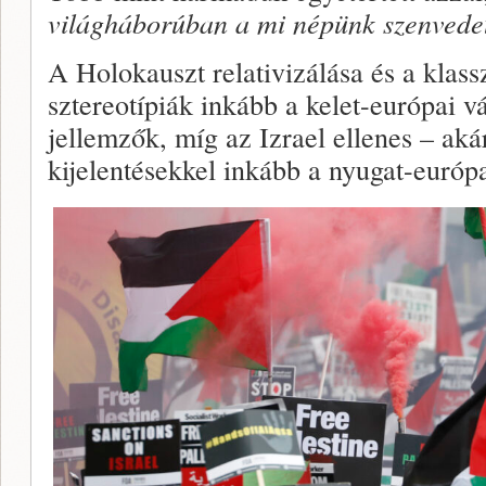
világháborúban a mi népünk szenvedett
A Holokauszt relativizálása és a klass
sztereotípiák inkább a kelet-európai v
jellemzők, míg az Izrael ellenes – aká
kijelentésekkel inkább a nyugat-európa