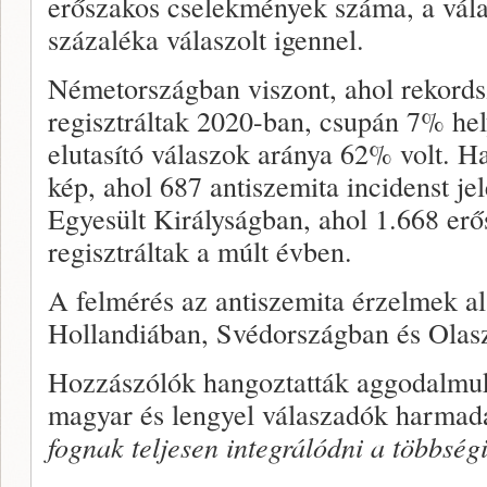
erőszakos cselekmények száma, a válas
százaléka válaszolt igennel.
Németországban viszont, ahol rekords
regisztráltak 2020-ban, csupán 7% hel
elutasító válaszok aránya 62% volt. Ha
kép, ahol 687 antiszemita incidenst je
Egyesült Királyságban, ahol 1.668 er
regisztráltak a múlt évben.
A felmérés az antiszemita érzelmek al
Hollandiában, Svédországban és Olasz
Hozzászólók hangoztatták aggodalmuka
magyar és lengyel válaszadók harmad
fognak teljesen integrálódni a többsé