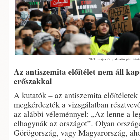
2021. május 22: palesztin párti tün
Az antiszemita előítélet nem áll kap
erőszakkal
A kutatók – az antiszemita előítélete
megkérdezték a vizsgálatban résztvevő
az alábbi véleménnyel: „Az lenne a le
elhagynák az országot”. Olyan ország
Görögország, vagy Magyarország, ahol