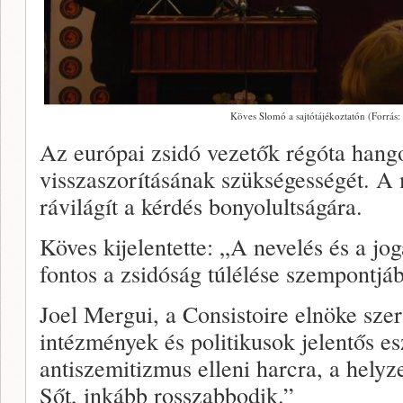
Köves Slomó a sajtótájékoztatón (Forrás:
Az európai zsidó vezetők régóta hang
visszaszorításának szükségességét. A 
rávilágít a kérdés bonyolultságára.
Köves kijelentette: „A nevelés és a jo
fontos a zsidóság túlélése szempontjá
Joel Mergui, a Consistoire elnöke sze
intézmények és politikusok jelentős e
antiszemitizmus elleni harcra, a hely
Sőt, inkább rosszabbodik.”