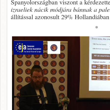
Spanyolországban viszont a kérdezett
izraeliek nácik módjára bánnak a pale
állítással azonosult 29% Hollandiába
*