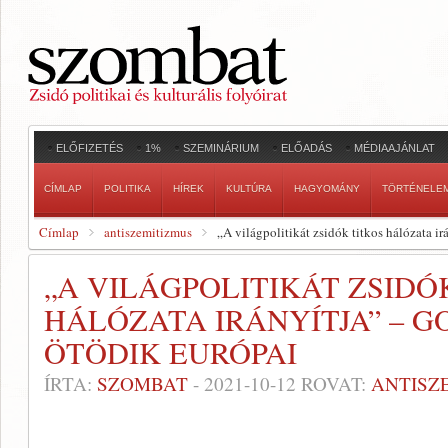
ELŐFIZETÉS
1%
SZEMINÁRIUM
ELŐADÁS
MÉDIAAJÁNLAT
CÍMLAP
POLITIKA
HÍREK
KULTÚRA
HAGYOMÁNY
TÖRTÉNELE
Címlap
antiszemitizmus
„A világpolitikát zsidók titkos hálózata i
„A VILÁGPOLITIKÁT ZSIDÓ
HÁLÓZATA IRÁNYÍTJA” – 
ÖTÖDIK EURÓPAI
ÍRTA:
SZOMBAT
-
2021-10-12
ROVAT:
ANTISZ