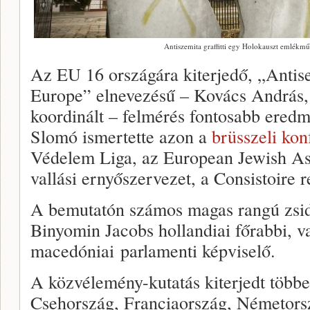
Antiszemita graffitti egy Holokauszt emlék
Az EU 16 országára kiterjedő, „Antise
Europe” elnevezésű – Kovács András, 
koordinált – felmérés fontosabb eredm
Slomó ismertette azon a
brüsszeli kon
Védelem Liga, az European Jewish Ass
vallási ernyőszervezet, a Consistoire r
A bemutatón számos magas rangú zsidó 
Binyomin Jacobs hollandiai főrabbi, v
macedóniai parlamenti képviselő.
A közvélemény-kutatás kiterjedt többe
Csehország, Franciaország, Németorsz