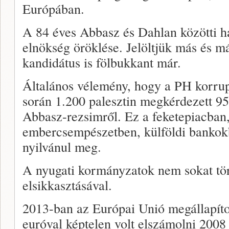
Európában.
A 84 éves Abbasz és Dahlan közötti har
elnökség öröklése. Jelöltjük más és m
kandidátus is fölbukkant már.
Általános vélemény, hogy a PH korru
során 1.200 palesztin megkérdezett 95
Abbasz-rezsimről. Ez a feketepiacba
embercsempészetben, külföldi bankok
nyilvánul meg.
A nyugati kormányzatok nem sokat tö
elsikkasztásával.
2013-ban az Európai Unió megállapítot
euróval képtelen volt elszámolni 2008