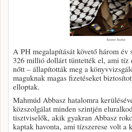
Jasszer Arafat
A PH megalapítását követő három év s
326 millió dollárt tüntették el, ami tí
nőtt – állapították meg a könyvvizsgál
maguknak magas fizetéseket biztosítot
elloptak.
Mahmúd Abbasz hatalomra kerüléséve
közszolgálat minden szintjén eluralko
tisztviselők, akik gyakran Abbasz roko
kaptak havonta, ami tízszerese volt a k