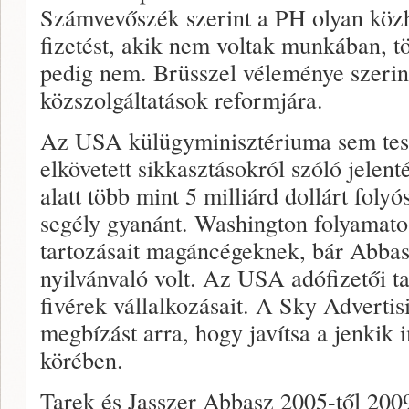
Számvevőszék szerint a PH olyan közh
fizetést, akik nem voltak munkában, t
pedig nem. Brüsszel véleménye szerin
közszolgáltatások reformjára.
Az USA külügyminisztériuma sem tesz
elkövetett sikkasztásokról szóló jelen
alatt több mint 5 milliárd dollárt folyó
segély gyanánt. Washington folyamato
tartozásait magáncégeknek, bár Abbas
nyilvánvaló volt. Az USA adófizetői t
fivérek vállalkozásait. A Sky Adverti
megbízást arra, hogy javítsa a jenkik 
körében.
Tarek és Jasszer Abbasz 2005-től 200