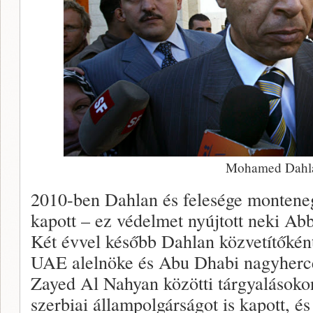
Mohamed Dahl
2010-ben Dahlan és felesége monteneg
kapott – ez védelmet nyújtott neki Ab
Két évvel később Dahlan közvetítőként 
UAE alelnöke és Abu Dhabi nagyhe
Zayed Al Nahyan közötti tárgyalások
szerbiai állampolgárságot is kapott, és