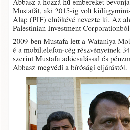
Abbasz a hozzá hű embereket bevonj
Mustafát, aki 2015-ig volt külügyminis
Alap (PIF) elnökévé nevezte ki. Az a
Palestinian Investment Corporationbó
2009-ben Mustafa lett a Wataniya Mob
é a mobiltelefon-cég részvényeinek 
szerint Mustafa adócsalással és pénzm
Abbasz megvédi a bírósági eljárástól.