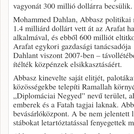
vagyonát 300 millió dollárra becsülik.
Mohammed Dahlan, Abbasz politikai riv
1.4 milliárd dollárt vett át az Arafat 
alkalmával, és ebből 600 milliót elti
Arafat egykori gazdasági tanácsadója 1
Dahlant viszont 2007-ben – távollété
ítélték közpénzek elsikkasztásáért.
Abbasz kinevelte saját elitjét, palotákat
közösségekbe telepíti Ramallah környé
„Diplomáciai Negyed” nevű terület, aho
emberek és a Fatah tagjai laknak. Abb
bevásárlóközpont. A be nem jelentett 
stábokat letartóztatással fenyegettek 