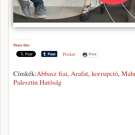
Share this:
Pocket
Print
Címkék:
Abbasz fiai
,
Arafat
,
korrupció
,
Mah
Palesztin Hatóság