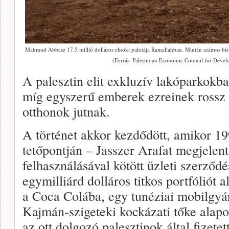
Mahmud Abbasz 17.5 millió dolláros elnöki palotája Ramallahban. Miután számos bírála
(Forrás: Palestinian Economic Council for Deve
A palesztin elit exkluzív lakóparkokb
míg egyszerű emberek ezreinek rossz 
otthonok jutnak.
A történet akkor kezdődött, amikor 1
tetőpontján – Jasszer Arafat megjel
felhasználásával kötött üzleti szerződés
egymilliárd dolláros titkos portfóliót 
a Coca Colába, egy tunéziai mobilgyá
Kajmán-szigeteki kockázati tőke alapok
az ott dolgozó palesztinok által fizetet