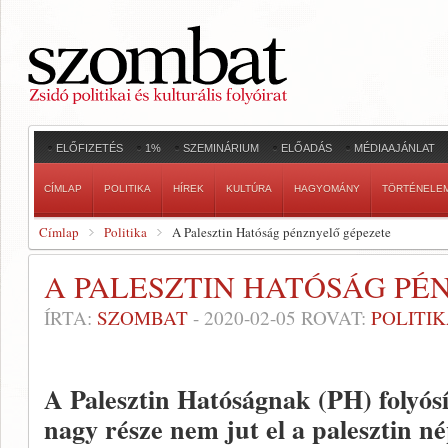
ELŐFIZETÉS
1%
SZEMINÁRIUM
ELŐADÁS
MÉDIAAJÁNLAT
CÍMLAP
POLITIKA
HÍREK
KULTÚRA
HAGYOMÁNY
TÖRTÉNELE
Címlap
Politika
A Palesztin Hatóság pénznyelő gépezete
A PALESZTIN HATÓSÁG PÉ
ÍRTA:
SZOMBAT
-
2020-02-05
ROVAT:
POLITI
A Palesztin Hatóságnak (PH) folyósí
nagy része nem jut el a palesztin n