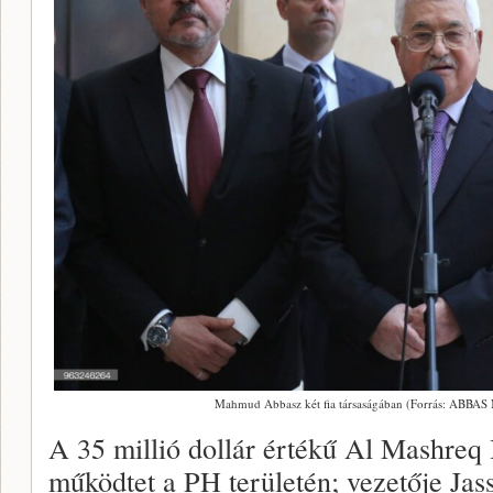
Mahmud Abbasz két fia társaságában (Forrás: ABBA
A 35 millió dollár értékű Al Mashreq 
működtet a PH területén; vezetője Jas