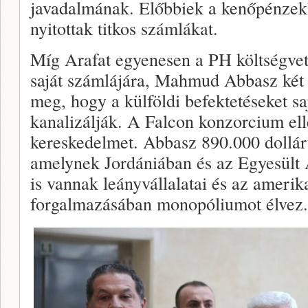
javadalmának. Előbbiek a kenőpénzek
nyitottak titkos számlákat.
Míg Arafat egyenesen a PH költségvet
saját számlájára, Mahmud Abbasz két f
meg, hogy a külföldi befektetéseket sa
kanalizálják. A Falcon konzorcium ell
kereskedelmet. Abbasz 890.000 dollár
amelynek Jordániában és az Egyesül
is vannak leányvállalatai és az amerika
forgalmazásában monopóliumot élvez.