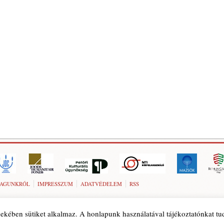
AGUNKRÓL
IMPRESSZUM
ADATVÉDELEM
RSS
ekében sütiket alkalmaz. A honlapunk használatával tájékoztatónkat t
© 1989-2026 Szombat folyóirat. Minden jog fenntartva.