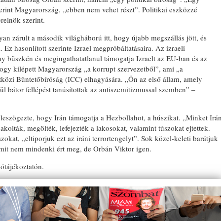
rint Magyarország, „ebben nem vehet részt”. Politikai eszközzé
relnök szerint.
n zárult a második világháború itt, hogy újabb megszállás jött, és
 Ez hasonlított szerinte Izrael megpróbáltatásaira. Az izraeli
y büszkén és megingathatatlanul támogatja Izraelt az EU-ban és az
ogy kilépett Magyarország „a korrupt szervezetből”, ami „a
tközi Büntetőbíróság (ICC) elhagyására. „Ön az első állam, amely
ül bátor fellépést tanúsítottak az antiszemitizmussal szemben” –
 leszögezte, hogy Irán támogatja a Hezbollahot, a húszikat. „Minket Irá
olták, megölték, lefejezték a lakosokat, valamint túszokat ejtettek.
zokat, „eltiporjuk ezt az iráni terrortengelyt”. Sok közel-keleti barátjuk
, amit nem mindenki ért meg, de Orbán Viktor igen.
tótájékoztatón.