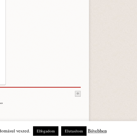
Bővebben
udomásul veszed.
Elfogadom
Elutasítom