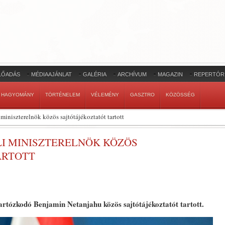
LŐADÁS
MÉDIAAJÁNLAT
GALÉRIA
ARCHÍVUM
MAGAZIN
REPERTÓR
HAGYOMÁNY
TÖRTÉNELEM
VÉLEMÉNY
GASZTRO
KÖZÖSSÉG
 miniszterelnök közös sajtótájékoztatót tartott
LI MINISZTERELNÖK KÖZÖS
ARTOTT
tózkodó Benjamin Netanjahu közös sajtótájékoztatót tartott.