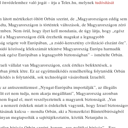
l önvédelemhez való jogát – írja a Telex.hu, melynek
tudósítását
 látott mértékeket öltött Orbán szerint, de „Magyarországon eddig sem
dta, Magyarországon is történtek változások, de Magyarországon zéró
zemben. Nem örül, hogy ilyet kell mondania, de úgy látja, hogy „egész
l a Magyarországon élők érezhetik magukat a legnagyobb
 szigete volt Európában, „a zsidó-keresztény civilizáció elszánt őre”.
idó közösség lélekszámát tekintve Magyarország Európa harmadik
ak egész Európában a legnagyobb biztonságban” – ismételte Orbán.
aeli vállalat van Magyarországon, ezek értékes befektetések, a
rban jöttek létre. Ez az együttműködés remélhetőleg folytatódik Orbán
ködés is folytatódik, sok technológiát vásároltunk Izraeltől.
gy az antiszemitizmust „Nyugat-Európába importálják”, az illegális
lit ezt nem tudja, nem akarja megállítani”, Magyarország azonban
nem fogad el, mert veszélyeztetnék a magyarok biztonságát. „Van
 a nemzeti érdekek miatt is érdekeltek vagyunk, hogy Izrael biztonságo
bilitásának kulcsa – mondta Orbán, aki a Nemzetközi Büntetőbíróságból
éhányan megtapsolták a sajtótájékoztatón, köztük Netanjahu is.
tlan bíróság Orbán szerint, hanem „egy politikai bíróság”. „Egy