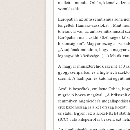
mellett – mondta Orbán, kiemelve Izrae
szemlézzük.
Európában az antiszemitizmus soha nem
lengettek Hamász-zászlókat”. Mint mon
tolerancia van az antiszemitizmussal s
Európában ma a zsidó közösségek közü
biztonságban”. Magyarország a szabadság
„A sajtónak mondom, hogy a magyar zs
legnagyobb közössége. (…) Ma ők vann
A magyar miniszterelnök szerint 150 izr
gyógyszeriparban és a high-tech szekto
szerint. A hadiipari és katonai együttmű
Arról is beszéltek, említette Orbán, ho
migráció hozza magával. „A brüsszeli e
semmilyen migrációt és megállapodást 
érdekazonosság is a két ország között”,
és stabil legyen, ez a Közel-Kelet sta
(ICC) való kilépésről is beszélt, ezt n
Az elmúlt években ez már nem egy párta