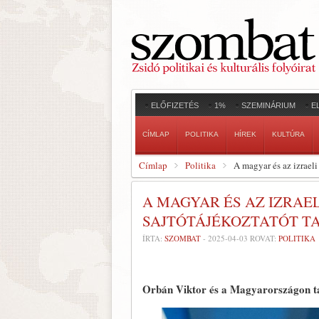
ELŐFIZETÉS
1%
SZEMINÁRIUM
E
CÍMLAP
POLITIKA
HÍREK
KULTÚRA
Címlap
Politika
A magyar és az izraeli
A MAGYAR ÉS AZ IZRAE
SAJTÓTÁJÉKOZTATÓT T
ÍRTA:
SZOMBAT
-
2025-04-03
ROVAT:
POLITIKA
Orbán Viktor és a Magyarországon tar