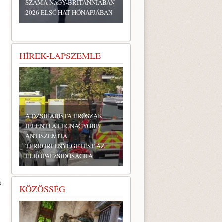
SZÁMA NAGY-BRITANNIÁBAN
2026 ELSŐ HAT HÓNAPJÁBAN
HÍREK-LAPSZEMLE
A DZSIHADISTA ERŐSZAK
JELENTI A LEGNAGYOBB
ANTISZEMITA
TERRORFENYEGETÉST AZ
EURÓPAI ZSIDÓSÁGRA
s
KÖZÖSSÉG