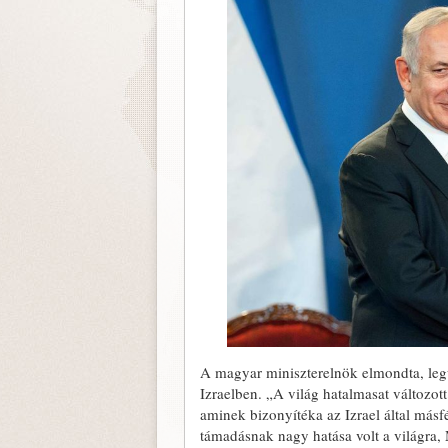
A magyar miniszterelnök elmondta, legu
Izraelben. „A világ hatalmasat változot
aminek bizonyítéka az Izrael által másfé
támadásnak nagy hatása volt a világra, 