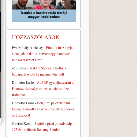
HOZZÁSZÓLÁSOK
Eva Mihály Amichay
-
Elrabolt túsz anyja
Netanjahunak: „A lányom egy hamaszos
unokával térhet haza”
sós csaba
-
Szakály Sándor: Horthy a
budapesti zsidóság megmentője volt
Domotor Laslo
-
Az IDF gyanúja szerint a
Hamász tüzérsége okozta a halálos tüzet
Rafahban
Domotor Laslo
-
Belgium: palesztinpárti
tömeg rátámadt egy izraeli turistára, eltörték
az állkapcsát
Gavriel Zeevi
-
Sáptól a gízai piramisokig –
125 éve született Benamy Sándor