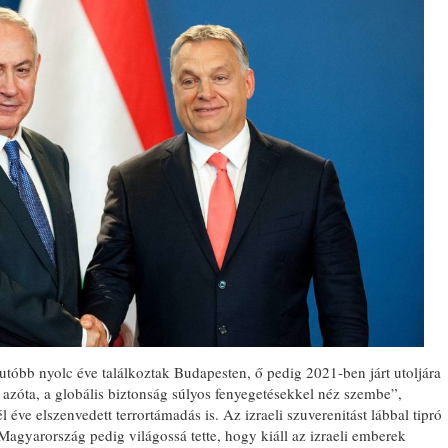
tóbb nyolc éve találkoztak Budapesten, ő pedig 2021-ben járt utoljára
t azóta, a globális biztonság súlyos fenyegetésekkel néz szembe”,
l éve elszenvedett terrortámadás is. Az izraeli szuverenitást lábbal tipró
Magyarország pedig világossá tette, hogy kiáll az izraeli emberek