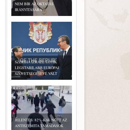
NEM BÍR AZ OKTATÁS
IRÁNYÍTÁSÁRA”
SZERBIA IZRAEL EGYIK
LEGSTABILABB EURÓPAI
SZÖVETSÉGESÉVÉ VÁLT
JELENTÉS: 82%-KAL NŐTT AZ
ANTISZEMITA TÁMADÁSOK