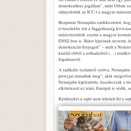
demokratikus jogállam”, mint Orbán sze
silányították az ICC-t a magyar miniszte
Benjámin Netanjahu emlékeztetett, hogya
évtizedekbe telt a függetlenség kivívása.
miniszterelnök szerint a magyar kormán
ENSZ-ben is. Bátor lépésnek nevezte, h
demokráciát fenyegeti” – utalt a Nemze
kisétál ebből a rothadásból (…) rendkív
fogalmazott.
A radikális iszlámról szólva, Netanjahu
proxyjai támadtak meg”, akik megerőszak
Netanjahu kijelentette, hazahozzák a tús
elkötelezett ez iránt, Európát is védik
Kérdéseket a sajtó nem tehetett fel a saj