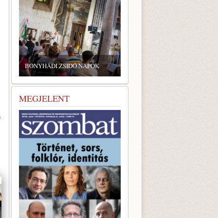
ZSIDÓ GASZTRONÓMIAI
TALÁLKOZÓ A BONYHÁDI
BONYHÁDI ZSIDÓ NAPOK
ZSINAGÓGÁBAN
MEGJELENT
n