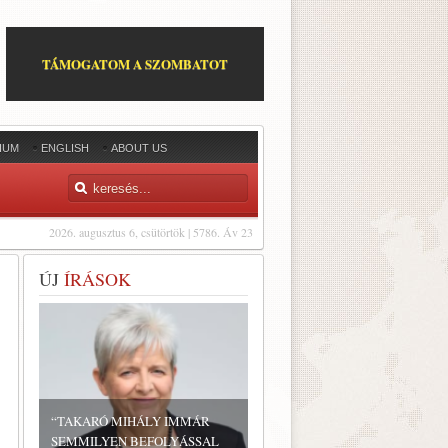
TÁMOGATOM A SZOMBATOT
IUM
ENGLISH
ABOUT US
2026. augusztus 6, csütörtök | 5786. Áv 23
ÚJ
ÍRÁSOK
“TAKARÓ MIHÁLY IMMÁR
SEMMILYEN BEFOLYÁSSAL