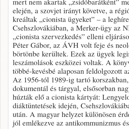
mert nem akartak „zsidóbarátként” me
elején, a szovjet irányt követve, a ré
kreáltak „cionista ügyeket” – a leghír
Csehszlovákiában, a Merker-ügy az 
„cionista szervezkedés” elleni eljárá
Péter Gábor, az ÁVH volt feje és neol
börtönbe kerültek. Ezek az ügyek legi
leszámolások eszközei voltak. A köny
többé-kevésbé alaposan feldolgozott a
Az 1956-tól 1989-ig tartó korszakban
dokumentál és tárgyal, elsősorban nagy
húzták elő a cionista kártyát: Lengye
diáktüntetések idején, Csehszlovákiába
után. A magyar helyzet különösen érd
jól emlékezve az antikommunizmus és 