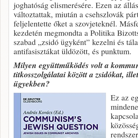
joghatóság elismerésére. Ezen az állá
változtattak, miután a csehszlovák pár
feljelentette őket a szovjeteknél. Más
kezdetén megmondta a Politika Bizott
szabad „zsidó ügyként” kezelni és tál
antifasisztákat üldözött, és punktum.
Milyen együttműködés volt a kommun
titkosszolgálatai között a zsidókat, ille
ügyekben?
Ez az eg
mindenek
kapcsol
közösség
rendszer