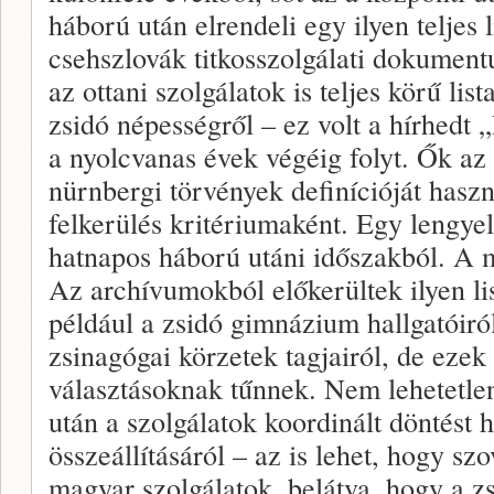
háború után elrendeli egy ilyen teljes l
csehszlovák titkosszolgálati dokument
az ottani szolgálatok is teljes körű lis
zsidó népességről – ez volt a hírhedt
a nyolcvanas évek végéig folyt. Ők az
nürnbergi törvények definícióját haszná
felkerülés kritériumaként. Egy lengyel 
hatnapos háború utáni időszakból. A m
Az archívumokból előkerültek ilyen li
például a zsidó gimnázium hallgatóiról
zsinagógai körzetek tagjairól, de eze
választásoknak tűnnek. Nem lehetetle
után a szolgálatok koordinált döntést h
összeállításáról – az is lehet, hogy szo
magyar szolgálatok, belátva, hogy a z