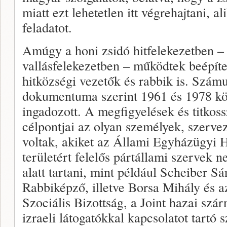
miatt ezt lehetetlen itt végrehajtani, al
feladatot.
Amúgy a honi zsidó hitfelekezetben – 
vallásfelekezetben – működtek beépít
hitközségi vezetők és rabbik is. Számu
dokumentuma szerint 1961 és 1978 köz
ingadozott. A megfigyelések és titkoss
célpontjai az olyan személyek, szerve
voltak, akiket az Állami Egyházügyi H
területért felelős pártállami szervek n
alatt tartani, mint például Scheiber Sá
Rabbiképző, illetve Borsa Mihály és az
Szociális Bizottság, a Joint hazai szár
izraeli látogatókkal kapcsolatot tartó 