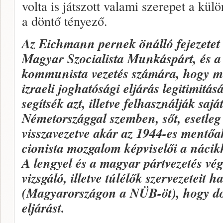
volta is játszott valami szerepet a kü
a döntő tényező.
Az Eichmann pernek önálló fejezetet s
Magyar Szocialista Munkáspárt, és a
kommunista vezetés számára, hogy m
izraeli joghatósági eljárás legitimitá
segítsék azt, illetve felhasználják sajá
Németországgal szemben, sőt, esetleg 
visszavezetve akár az 1944-es mentő
cionista mozgalom képviselői a nácikk
A lengyel és a magyar pártvezetés vé
vizsgáló, illetve túlélők szervezeteit h
(Magyarországon a NÜB-öt), hogy d
eljárást.