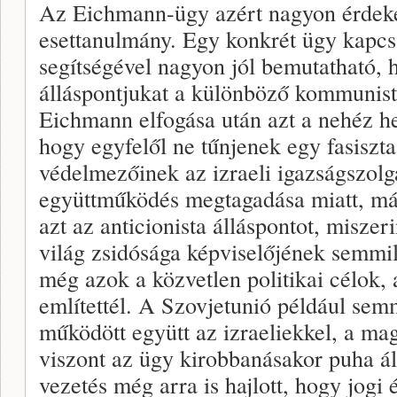
Az Eichmann-ügy azért nagyon érdeke
esettanulmány. Egy konkrét ügy kapcsá
segítségével nagyon jól bemutatható, 
álláspontjukat a különböző kommunis
Eichmann elfogása után azt a nehéz hel
hogy egyfelől ne tűnjenek egy fasiszt
védelmezőinek az izraeli igazságszolgá
együttműködés megtagadása miatt, másr
azt az anticionista álláspontot, miszer
világ zsidósága képviselőjének semmi
még azok a közvetlen politikai célok,
említettél. A Szovjetunió például se
működött együtt az izraeliekkel, a ma
viszont az ügy kirobbanásakor puha ál
vezetés még arra is hajlott, hogy jogi 