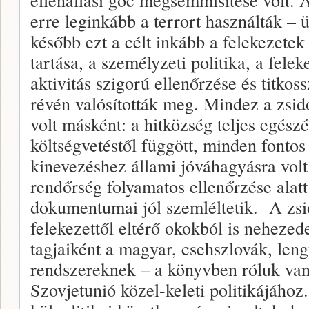
erre leginkább a terrort használták – 
később ezt a célt inkább a felekezetek 
tartása, a személyzeti politika, a felek
aktivitás szigorú ellenőrzése és titkos
révén valósították meg. Mindez a zsid
volt másként: a hitközség teljes egész
költségvetéstől függött, minden fontos
kinevezéshez állami jóváhagyásra volt 
rendőrség folyamatos ellenőrzése alatt 
dokumentumai jól szemléltetik. A zsi
felekezettől eltérő okokból is neheze
tagjaiként a magyar, csehszlovák, leng
rendszereknek – a könyvben róluk van 
Szovjetunió közel-keleti politikájáho