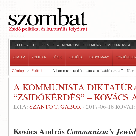
ELŐFIZETÉS
1%
SZEMINÁRIUM
ELŐADÁS
MÉDIAAJÁNLAT
CÍMLAP
POLITIKA
HÍREK
KULTÚRA
HAGYOMÁNY
TÖRTÉNELE
Címlap
Politika
A kommunista diktatúra és a “zsidókérdés” – Ková
A KOMMUNISTA DIKTATÚRA
“ZSIDÓKÉRDÉS” – KOVÁCS 
ÍRTA:
SZÁNTÓ T. GÁBOR
-
2017-06-18
ROVAT
Kovács András
Communism’s Jewish