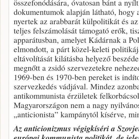
összefonódására, óvatosan bánt a nyílt
dokumentumok alapján látható, hogy a
nyertek az arabbarát külpolitikát és az
teljes felszámolását támogató erők, tis
apparátusban, amelyet Kádárnak a Pol
elmondott, a párt közel-keleti politikáj
eltávolítását kilátásba helyező beszéde 
megnőtt a zsidó szervezetekre neheze
1969-ben és 1970-ben pereket is indíto
szervezkedés vádjával. Mindez azonba
antikommunista érzületek felkorbácsol
Magyarországon nem a nagy nyilvánossá
„anticionista” kampánytól kísérve, m
Az anticionizmus végigkíséri a Szovje
európai kommunista politikát, de jel