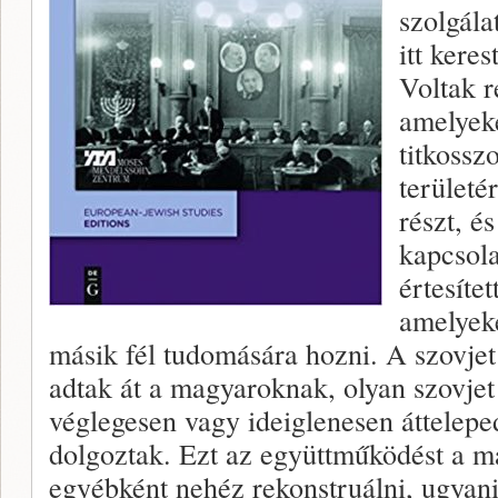
szolgála
itt kere
Voltak r
amelyek
titkossz
területér
részt, é
kapcsola
értesíte
amelyeke
másik fél tudomására hozni. A szovjet
adtak át a magyaroknak, olyan szovjet
véglegesen vagy ideiglenesen áttelepe
dolgoztak. Ezt az együttműködést a ma
egyébként nehéz rekonstruálni, ugyani