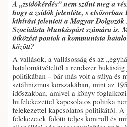
A „zsidókérdés” nem szűnt meg a vés
hogy a zsidók jelenléte, s elsősorban 
kihívást jelentett a Magyar Dolgozók
Szocialista Munkáspárt számára is. M
ütközési pontok a kommunista hatalo
között?
A vallások, a vallásosság és az „egyház
hatalomátvételtől a rendszer bukásáig
politikában – bár más volt a súlya és 
sztálinizmus korszakában, mint az 1956
időszakban, amivel a könyv foglalkozi
hitfelekezettel kapcsolatos politika n
felekezettel kapcsolatos politikától. A
felekezetek fölötti teljes kontroll és m
ellenállási góc megsemmisítése volt. A