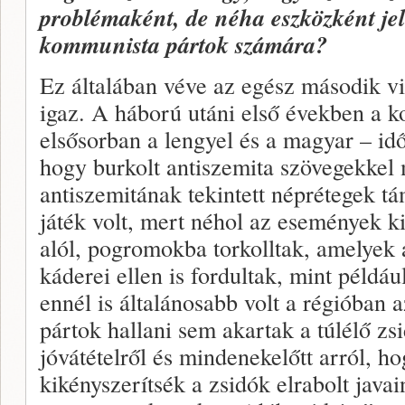
problémaként, de néha eszközként je
kommunista pártok számára?
Ez általában véve az egész második v
igaz. A háború utáni első években a 
elsősorban a lengyel és a magyar – id
hogy burkolt antiszemita szövegekkel
antiszemitának tekintett néprétegek t
játék volt, mert néhol az események ki
alól, pogromokba torkolltak, amelyek a
káderei ellen is fordultak, mint péld
ennél is általánosabb volt a régióban
pártok hallani sem akartak a túlélő zs
jóvátételről és mindenekelőtt arról, h
kikényszerítsék a zsidók elrabolt javai