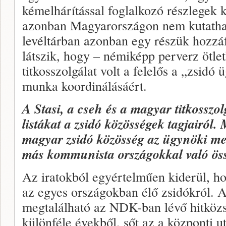
kémelhárítással foglalkozó részlegek kö
azonban Magyarországon nem kutatható
levéltárban azonban egy részük hozzá
látszik, hogy – némiképp perverz ötle
titkosszolgálat volt a felelős a „zsidó 
munka koordinálásáért.
A Stasi, a cseh és a magyar titkosszol
listákat a zsidó közösségek tagjairól.
magyar zsidó közösség az ügynöki me
más kommunista országokkal való ös
Az iratokból egyértelműen kiderül, hog
az egyes országokban élő zsidókról. 
megtalálható az NDK-ban lévő hitközsé
különféle évekből, sőt az a központi ut