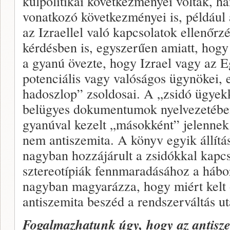
külpolitikai következményei voltak, h
vonatkozó következményei is, például
az Izraellel való kapcsolatok ellenőrz
kérdésben is, egyszerűen amiatt, hogy
a gyanú övezte, hogy Izrael vagy az E
potenciális vagy valóságos ügynökei, e
hadoszlop” zsoldosai. A „zsidó ügyekk
belügyes dokumentumok nyelvezetében
gyanúval kezelt „másokként” jelennek
nem antiszemita. A könyv egyik állítá
nagyban hozzájárult a zsidókkal kapcso
sztereotípiák fennmaradásához a hábo
nagyban magyarázza, hogy miért kelt o
antiszemita beszéd a rendszerváltás ut
Fogalmazhatunk úgy, hogy az antisz