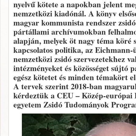
nyelvű kötete a napokban jelent m
nemzetközi kiadónál. A könyv elsős
magyar kommunista rendszer zsidó-
pártállami archívumokban felhal
alapján, melyek öt nagy téma köré s
kapcsolatos politika, az Eichmann-
nemzetközi zsidó szervezetekhez val
intézményeket és közösséget sújtó p
egész kötetet és minden témakört e
A tervek szerint 2018-ban magyarul
kérdeztük a CEU – Közép-európai E
egyetem Zsidó Tudományok Program