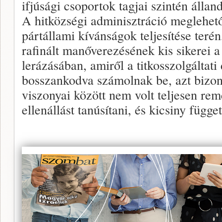
ifjúsági csoportok tagjai szintén álland
A hitközségi adminisztráció meglehető
pártállami kívánságok teljesítése teré
rafinált manőverezésének kis sikerei a
lerázásában, amiről a titkosszolgálta
bosszankodva számolnak be, azt bizon
viszonyai között nem volt teljesen rem
ellenállást tanúsítani, és kicsiny függe