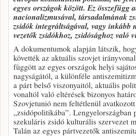
egyes országok között. Ez összefügg a
nacionalizmusával, társadalmának zsid
zsidók integráltságával, vagy inkább
vezetők zsidókhoz, zsidósághoz való v
A dokumentumok alapján látszik, ho
követték az aktuális szovjet irányvona
függött az egyes országok helyi sajáto
nagyságától, a különféle antiszemitiz
a párt belső viszonyaitól, aktuális polit
vonaltól való eltérések bizonyos határ
Szovjetunió nem feltétlenül avatkozott
„zsidópolitikába”. Lengyelországban 
szekuláris zsidó kulturális szervezet
Talán az egyes pártvezetők antiszemi