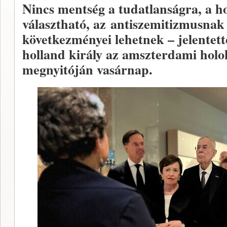
Nincs mentség a tudatlanságra, a h
választható, az antiszemitizmusnak 
következményei lehetnek – jelentet
holland király az amszterdami ho
megnyitóján vasárnap.