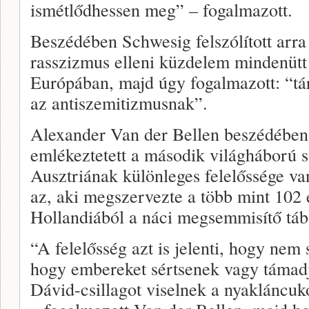
ismétlődhessen meg” – fogalmazott.
Beszédében Schwesig felszólított arra 
rasszizmus elleni küzdelem mindenütt
Európában, majd úgy fogalmazott: “tá
az antiszemitizmusnak”.
Alexander Van der Bellen beszédében
emlékeztetett a második világháború s
Ausztriának különleges felelőssége van
az, aki megszervezte a több mint 102 
Hollandiából a náci megsemmisítő tá
“A felelősség azt is jelenti, hogy ne
hogy embereket sértsenek vagy támad
Dávid-csillagot viselnek a nyakláncu