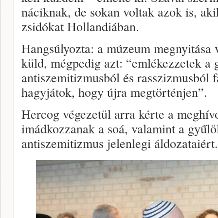
náciknak, de sokan voltak azok is, ak
zsidókat Hollandiában.
Hangsúlyozta: a múzeum megnyitása vi
küld, mégpedig azt: “emlékezzetek a g
antiszemitizmusból és rasszizmusból 
hagyjátok, hogy újra megtörténjen”.
Hercog végezetül arra kérte a meghív
imádkozzanak a soá, valamint a gyűlöle
antiszemitizmus jelenlegi áldozataiért.