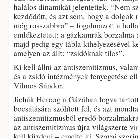
halálos dinamikát jelentettek. “Nem sz
kezdődött, és azt sem, hogy a dolgok m
még rosszabbra” – fogalmazott a holl
emlékeztetett: a gázkamrák borzalma a
majd pedig egy tábla kihelyezésével k
amelyen az állt: “zsidóknak tilos”.
Ki kell állni az antiszemitizmus, vala
és a zsidó intézmények fenyegetése el
Vilmos Sándor.
Jichák Hercog a Gázában fogva tartot
bocsátására szólított fel, és azt mond
antiszemitizmusból eredő borzalmakra
az antiszemitizmus újra világszerte vi
kell küzdeni – emelte ki. Szavai szerin