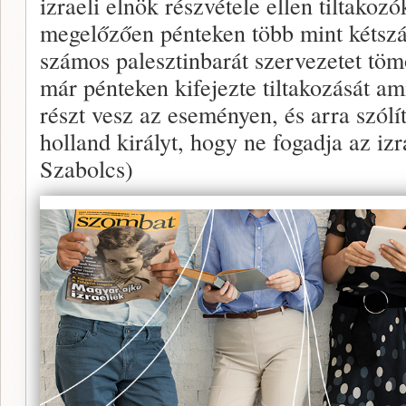
izraeli elnök részvétele ellen tiltakoz
megelőzően pénteken több mint kétszá
számos palesztinbarát szervezetet töm
már pénteken kifejezte tiltakozását am
részt vesz az eseményen, és arra szólí
holland királyt, hogy ne fogadja az iz
Szabolcs)