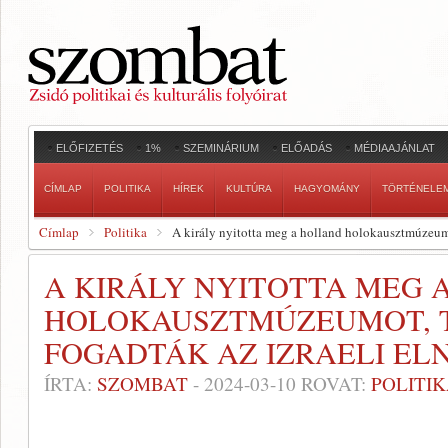
ELŐFIZETÉS
1%
SZEMINÁRIUM
ELŐADÁS
MÉDIAAJÁNLAT
CÍMLAP
POLITIKA
HÍREK
KULTÚRA
HAGYOMÁNY
TÖRTÉNELE
Címlap
Politika
A király nyitotta meg a holland holokausztmúzeumo
A KIRÁLY NYITOTTA MEG 
HOLOKAUSZTMÚZEUMOT, 
FOGADTÁK AZ IZRAELI EL
ÍRTA:
SZOMBAT
-
2024-03-10
ROVAT:
POLITI