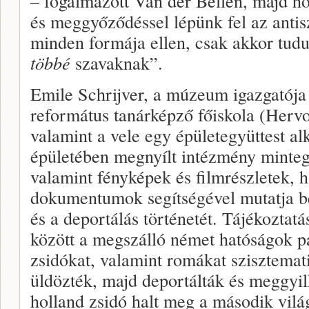
– fogalmazott Van der Bellen, majd ho
és meggyőződéssel lépünk fel az antis
minden formája ellen, csak akkor tud
többé
szavaknak”.
Emile Schrijver, a múzeum igazgatója
református tanárképző főiskola (Her
valamint a vele egy épületegyüttest al
épületében megnyílt intézmény minteg
valamint fényképek és filmrészletek, 
dokumentumok segítségével mutatja be
és a deportálás történetét. Tájékoztat
között a megszálló német hatóságok pa
zsidókat, valamint romákat szisztemat
üldözték, majd deportálták és meggyil
holland zsidó halt meg a második világ