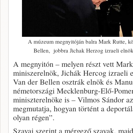
A múzeum megnyitóján balra Mark Rutte, kö
Bellen, jobbra Jichak Herzog izraeli elnök 
A megnyitón – melyen részt vett Mark
miniszerelnök, Jichák Hercog izraeli 
Van der Bellen osztrák elnök és Manu
németországi Mecklenburg-Elő-Pomer
miniszterelnöke is – Vilmos Sándor 
megmutatja, hogyan történt a deportá
olyan régen”.
Szavai szerint a mérgező szavak, majd