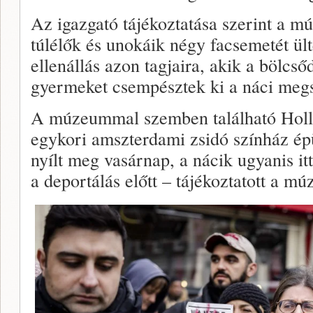
Az igazgató tájékoztatása szerint a m
túlélők és unokáik négy facsemetét ül
ellenállás azon tagjaira, akik a bölcs
gyermeket csempésztek ki a náci megsz
A múzeummal szemben található Hol
egykori amszterdami zsidó színház ép
nyílt meg vasárnap, a nácik ugyanis itt
a deportálás előtt – tájékoztatott a m