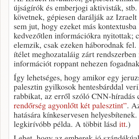
újságírók és emberjogi aktivisták, stb.
követnek, gépiesen darálják az Izraelt
sem jut, hogy ezeket más kontextusba 
kedvezőtlen információkra nyitottak; c
elemzik, csak ezeken háborodnak fel. 
ítélet meghozataláig zárt rendszerbe
információt roppant nehezen fogadnak
Így lehetséges, hogy amikor egy jeru
palesztin gyilkosok hentesbárddal ve
rabbikat, az erről szóló CNN-híradás 
rendőrség agyonlőtt két palesztint”
. A
hatására kínkeservesen helyesbítenek
legkirívóbb példa. A többit lásd
itt
.)
Lehet, hogy az emberek jó szándékúa