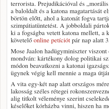
terrorista. Prejudikációval és „moráli
a baloldalt és a katona magatartását e
börtön előtt, ahol a katonát fogva tart
szimpátiatüntetést. A jobboldali párto
ki a fogságba vetett katona mellett, a k
követelő
online petíciót
pár nap alatt 3
Mose Jaalon hadügyminiszter viszont él
mondván: kártékony dolog politikai sz
módon beavatkozni a katonai igazságs
ügynek végig kell mennie a maga útjá
A vita egy-két nap alatt országos méret
lakosság széles rétegei rokonszenvezn
alig titkolt véleménye szerint cseleke
késelőket kórházba vinni, hiszen ha m