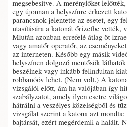
megsebesítve. A merénylőket lelőtték,
egy újonnan a helyszínre érkezett kato
parancsnok jelentette az esetet, egy f
utasítására a katonát őrizetbe vették, v
Miután azonban errefelé átlag öt izrael
vagy amatőr operatőr, az eseményeket r
az interneten. Később egy másik videó
helyszínen dolgozó mentősök láthatók 
beszélnek vagy inkább felindultan kia
robbanóöv lehet. (Nem volt.) A katona 
vizsgálói előtt, ám ha valójában így hi
szabályzatot, amely ilyen esetre világos
hátrálni a veszélyes közelségből és tű
vizsgálat szerint a katona azt mondta:
bajtársát, ezért megérdemli a halált.