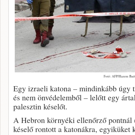
Fotó: AFP/Hazem Bad
Egy izraeli katona – mindinkább úgy t
és nem önvédelemből – lelőtt egy ártal
palesztin késelőt.
A Hebron környéki ellenőrző pontnál (
késelő rontott a katonákra, egyiküket