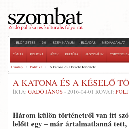
ELŐFIZETÉS
1%
SZEMINÁRIUM
ELŐADÁS
MÉDIAAJÁNLAT
CÍMLAP
POLITIKA
HÍREK
KULTÚRA
HAGYOMÁNY
TÖRTÉNELE
Címlap
Politika
A katona és a késelő története
A KATONA ÉS A KÉSELŐ T
ÍRTA:
GADÓ JÁNOS
-
2016-04-01
ROVAT:
POLI
Három külön történetről van itt szó
lelőtt egy – már ártalmatlanná tett, 