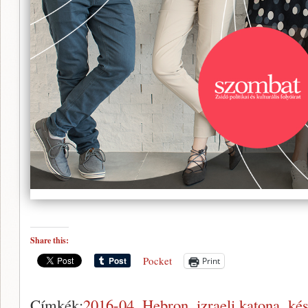
Share this:
Pocket
Print
Címkék:
2016-04
,
Hebron
,
izraeli katona
,
kés