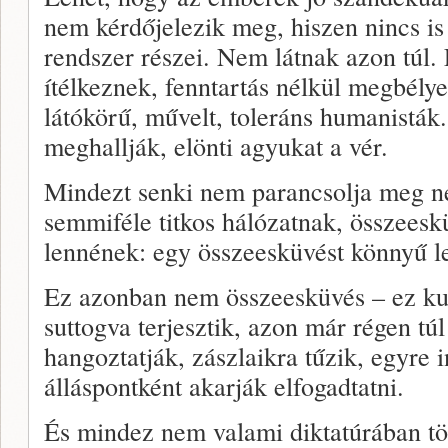
nem kérdőjelezik meg, hiszen nincs i
rendszer részei. Nem látnak azon túl. 
ítélkeznek, fenntartás nélkül megbély
látókörű, művelt, toleráns humanisták.
meghallják, elönti agyukat a vér.
Mindezt senki nem parancsolja meg n
semmiféle titkos hálózatnak, összees
lennének: egy összeesküvést könnyű le
Ez azonban nem összeesküvés – ez ku
suttogva terjesztik, azon már régen tú
hangoztatják, zászlaikra tűzik, egyre
álláspontként akarják elfogadtatni.
És mindez nem valami diktatúrában tö