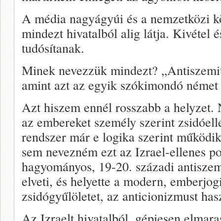
A média nagyágyúi és a nemzetközi 
mindezt hivatalból alig látja. Kivétel 
tudósítanak.
Minek nevezzük mindezt? „Antiszemita
amint azt az egyik szókimondó német
Azt hiszem ennél rosszabb a helyzet.
az embereket személy szerint zsidóelle
rendszer már e logika szerint működi
sem nevezném ezt az Izrael-ellenes pol
hagyományos, 19-20. századi antiszem
elveti, és helyette a modern, emberjog
zsidógyűlöletet, az anticionizmust has
Az Izraelt hivatalból, gépiesen elmar