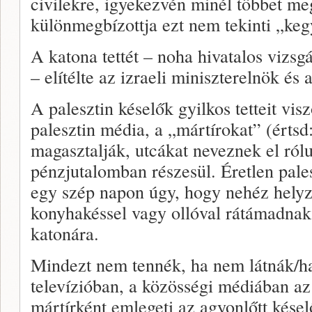
civilekre, igyekezvén minél többet m
különmegbízottja ezt nem tekinti „keg
A katona tettét – noha hivatalos vizsg
– elítélte az izraeli miniszterelnök és
A palesztin késelők gyilkos tetteit vis
palesztin média, a „mártírokat” (értsd:
magasztalják, utcákat neveznek el ról
pénzjutalomban részesül. Éretlen pal
egy szép napon úgy, hogy nehéz helyz
konyhakéssel vagy ollóval rátámadnak 
katonára.
Mindezt nem tennék, ha nem látnák/hal
televízióban, a közösségi médiában az 
mártírként emlegeti az agyonlőtt késel