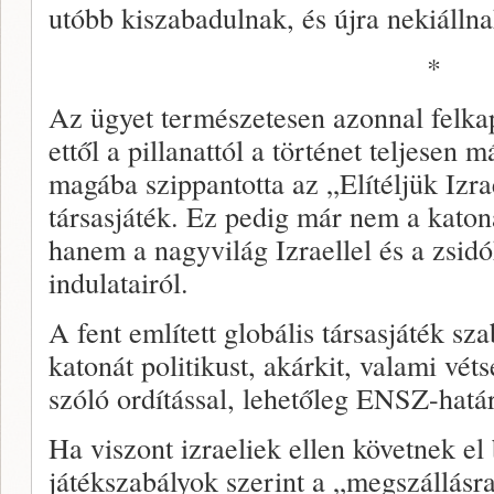
utóbb kiszabadulnak, és újra nekiállna
*
Az ügyet természetesen azonnal felka
ettől a pillanattól a történet teljesen 
magába szippantotta az „Elítéljük Izra
társasjáték. Ez pedig már nem a katoná
hanem a nagyvilág Izraellel és a zsid
indulatairól.
A fent említett globális társasjáték sza
katonát politikust, akárkit, valami vét
szóló ordítással, lehetőleg ENSZ-határo
Ha viszont izraeliek ellen követnek el
játékszabályok szerint a „megszállásra