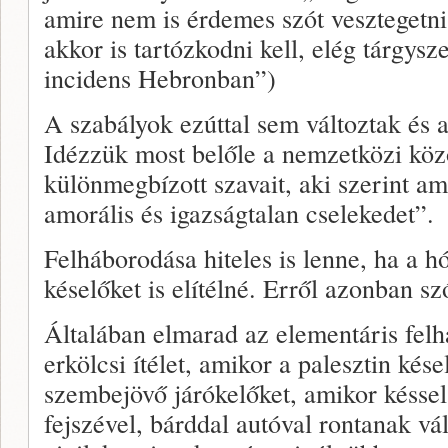
amire nem is érdemes szót vesztegetni,
akkor is tartózkodni kell, elég tárgys
incidens Hebronban”)
A szabályok ezúttal sem változtak és a
Idézzük most belőle a nemzetközi kö
különmegbízott szavait, aki szerint ami
amorális és igazságtalan cselekedet”.
Felháborodása hiteles is lenne, ha a h
késelőket is elítélné. Erről azonban sz
Általában elmarad az elementáris fel
erkölcsi ítélet, amikor a palesztin kés
szembejövő járókelőket, amikor késsel,
fejszével, bárddal autóval rontanak vál