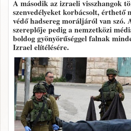
A második az izraeli visszhangok tö
szenvedélyeket korbácsolt, érthető 
védő hadsereg moráljáról van szó. 
szereplője pedig a nemzetközi médi
boldog gyönyörűséggel falnak minde
Izrael elítélésére.