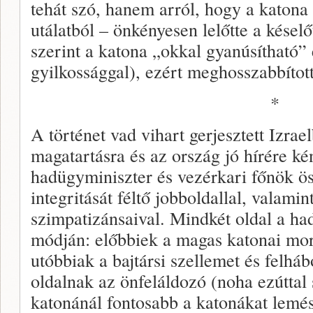
tehát szó, hanem arról, hogy a katona –
utálatból – önkényesen lelőtte a késel
szerint a katona „okkal gyanúsítható”
gyilkossággal), ezért meghosszabbított
*
A történet vad vihart gerjesztett Izrae
magatartásra és az ország jó hírére ké
hadügyminiszter és vezérkari főnök ö
integritását féltő jobboldallal, valami
szimpatizánsaival. Mindkét oldal a ha
módján: előbbiek a magas katonai mor
utóbbiak a bajtársi szellemet és felh
oldalnak az önfeláldozó (noha ezúttal 
katonánál fontosabb a katonákat lemé