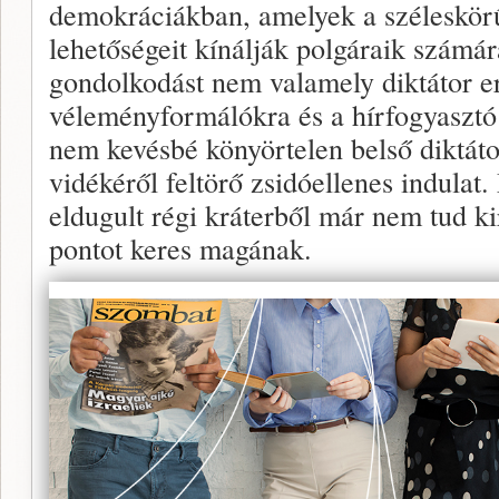
demokráciákban, amelyek a széleskörű
lehetőségeit kínálják polgáraik számár
gondolkodást nem valamely diktátor erő
véleményformálókra és a hírfogyaszt
nem kevésbé könyörtelen belső diktátor
vidékéről feltörő zsidóellenes indulat
eldugult régi kráterből már nem tud ki
pontot keres magának.