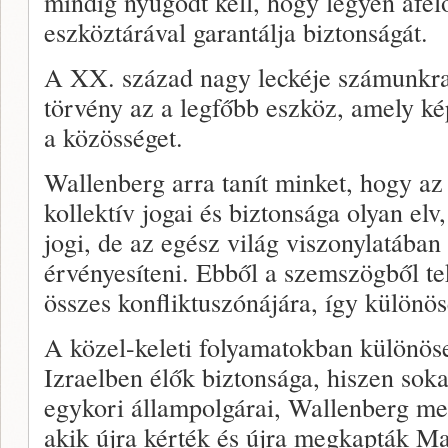
mindig nyugodt kell, hogy legyen afel
eszköztárával garantálja biztonságát.
A XX. század nagy leckéje számunkra 
törvény az a legfőbb eszköz, amely k
a közösséget.
Wallenberg arra tanít minket, hogy a
kollektív jogai és biztonsága olyan el
jogi, de az egész világ viszonylatában
érvényesíteni. Ebből a szemszögből te
összes konfliktuszónájára, így különö
A közel-keleti folyamatokban különös
Izraelben élők biztonsága, hiszen so
egykori állampolgárai, Wallenberg meg
akik újra kérték és újra megkapták M