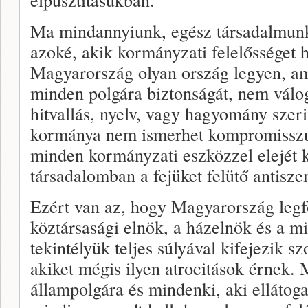
Ma mindannyiunk, egész társadalmunk 
azoké, akik kormányzati felelősséget
Magyarország olyan ország legyen, am
minden polgára biztonságát, nem válog
hitvallás, nyelv, vagy hagyomány sze
kormánya nem ismerhet kompromisszu
minden kormányzati eszközzel elejét 
társadalomban a fejüket felütő antisze
Ezért van az, hogy Magyarország legf
köztársasági elnök, a házelnök és a mi
tekintélyük teljes súlyával kifejezik s
akiket mégis ilyen atrocitások érnek
állampolgára és mindenki, aki ellátoga