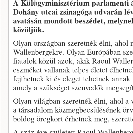
A Külügyminisztérium parlamenti á
Dohány utcai zsinagóga udvarán lév
avatásán mondott beszédet, melyne
közöljük.
Olyan országban szeretnék élni, ahol 
Wallenbergekre. Olyan Európában szer
fiatalok közül azok, akik Raoul Walle
eszméket vallanak teljes életet élhetnek
fejthetnek ki és eleget tehetnek annak
amely a szükséget szenvedők megsegít
Olyan világban szeretnék élni, ahol a 
a társadalom közmegbecsülésének örv
boldog öregkort érhetnek meg, szerette
A száz éve született Raoul Wallenbergn