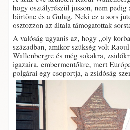
hogy osztályrészül jusson, nem pedig
börtöne és a Gulag. Neki ez a sors jut
osztozzon az általa támogatottak sors
A valóság ugyanis az, hogy „oly korb
században, amikor szükség volt Raoul
Wallenbergre és még sokakra, zsidókr
igazaira, embermentőkre, mert Európa
polgárai egy csoportja, a zsidóság sze