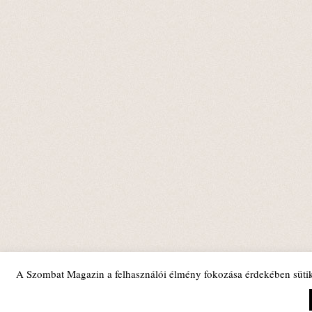
A Szombat Magazin a felhasználói élmény fokozása érdekében sütik