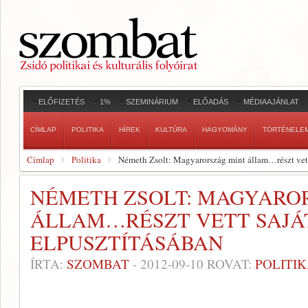
ELŐFIZETÉS
1%
SZEMINÁRIUM
ELŐADÁS
MÉDIAAJÁNLAT
CÍMLAP
POLITIKA
HÍREK
KULTÚRA
HAGYOMÁNY
TÖRTÉNELE
Címlap
Politika
Németh Zsolt: Magyarország mint állam…részt vett 
NÉMETH ZSOLT: MAGYARO
ÁLLAM…RÉSZT VETT SAJÁ
ELPUSZTÍTÁSÁBAN
ÍRTA:
SZOMBAT
-
2012-09-10
ROVAT:
POLITI