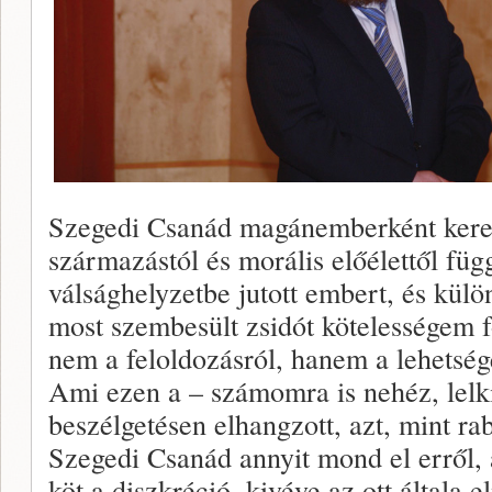
Szegedi Csanád magánemberként kerese
származástól és morális előélettől fü
válsághelyzetbe jutott embert, és kül
most szembesült zsidót kötelességem f
nem a feloldozásról, hanem a lehetsége
Ami ezen a – számomra is nehéz, lelk
beszélgetésen elhangzott, azt, mint ra
Szegedi Csanád annyit mond el erről,
köt a diszkréció, kivéve az ott általa 