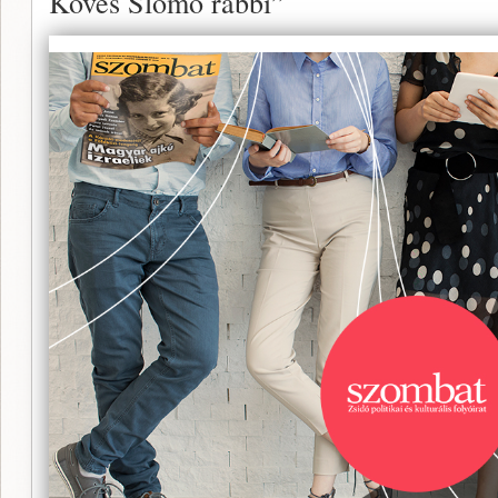
Köves Slomó rabbi”