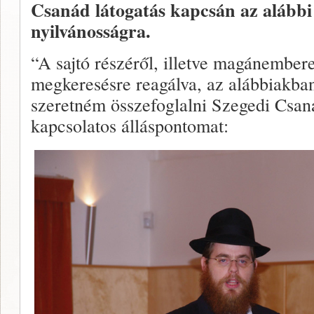
Csanád látogatás kapcsán az alábbi
nyilvánosságra.
“A sajtó részéről, illetve magánember
megkeresésre reagálva, az alábbiakba
szeretném összefoglalni Szegedi Csaná
kapcsolatos álláspontomat: