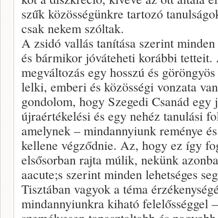
szűk közösségünkre tartozó tanulságo
csak nekem szóltak.
A zsidó vallás tanítása szerint minden
és bármikor jóváteheti korábbi tetteit. 
megváltozás egy hosszú és göröngyös
lelki, emberi és közösségi vonzata van
gondolom, hogy Szegedi Csanád egy jó
újraértékelési és egy nehéz tanulási f
amelynek – mindannyiunk reménye és é
kellene végződnie. Az, hogy ez így fo
elsősorban rajta múlik, nekünk azonban
aacute;s szerint minden lehetséges seg
Tisztában vagyok a téma érzékenységév
mindannyiunkra kiható felelősséggel 
személyesen tapasztaltabb és nagyobb 