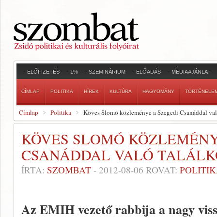
ELŐFIZETÉS
1%
SZEMINÁRIUM
ELŐADÁS
MÉDIAAJÁNLAT
CÍMLAP
POLITIKA
HÍREK
KULTÚRA
HAGYOMÁNY
TÖRTÉNELE
Címlap
Politika
Köves Slomó közleménye a Szegedi Csanáddal val
KÖVES SLOMÓ KÖZLEMÉNY
CSANÁDDAL VALÓ TALÁLK
ÍRTA:
SZOMBAT
-
2012-08-06
ROVAT:
POLITI
Az EMIH vezető rabbija a nagy viss