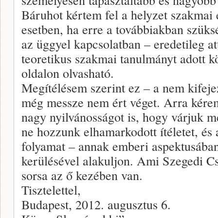
Báruhot kértem fel a helyzet szakmai
esetben, ha erre a továbbiakban szüks
az üggyel kapcsolatban – eredetileg at
teoretikus szakmai tanulmányt adott 
oldalon olvasható.
Megítélésem szerint ez – a nem kifej
még messze nem ért véget. Arra kérem
nagy nyilvánosságot is, hogy várjuk m
ne hozzunk elhamarkodott ítéletet, és 
folyamat – annak emberi aspektusában
kerülésével alakuljon. Ami Szegedi Cs
sorsa az ő kezében van.
Tisztelettel,
Budapest, 2012. augusztus 6.