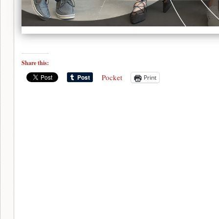
Share this:
Pocket
Print