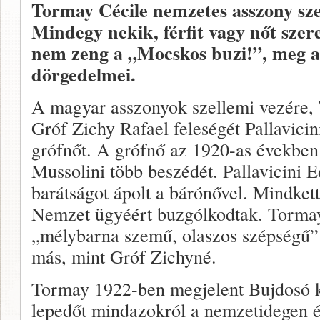
Tormay Cécile nemzetes asszony szexu
Mindegy nekik, férfit vagy nőt szer
nem zeng a „Mocskos buzi!”, meg a
dörgedelmei.
A magyar asszonyok szellemi vezére, 
Gróf Zichy Rafael feleségét Pallavici
grófnőt. A grófnő az 1920-as években
Mussolini több beszédét. Pallavicini 
barátságot ápolt a bárónővel. Mindke
Nemzet ügyéért buzgólkodtak. Torma
„mélybarna szemű, olaszos szépségű” 
más, mint Gróf Zichyné.
Tormay 1922-ben megjelent Bujdosó k
lepedőt mindazokról a nemzetidegen é