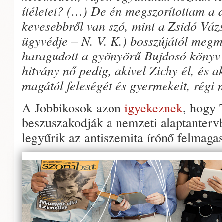
ítéletet? (…) De én megszorítottam a 
kevesebbről van szó, mint a Zsidó Váz
ügyvédje – N. V. K.) bosszújától megm
haragudott a gyönyörű Bujdosó könyv 
hitvány nő pedig, akivel Zichy él, és a
magától feleségét és gyermekeit, régi 
A Jobbikosok azon
igyekeznek
, hogy 
beszuszakodják a nemzeti alaptanterv
legyűrik az antiszemita írónő felmaga