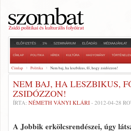
ELŐFIZETÉS
1%
SZEMINÁRIUM
ELŐADÁS
MÉDIAAJÁNLAT
CÍMLAP
POLITIKA
HÍREK
KULTÚRA
HAGYOMÁNY
TÖRTÉNELE
Címlap
Politika
Nem baj, ha leszbikus, fő, hogy zsidózzon!
NEM BAJ, HA LESZBIKUS, F
ZSIDÓZZON!
ÍRTA:
NÉMETH VÁNYI KLÁRI
-
2012-04-28
RO
A Jobbik erkölcsrendészei, úgy lát