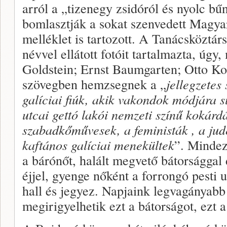
arról a „tizenegy zsidóról és nyolc bű
bomlasztják a sokat szenvedett Magy
melléklet is tartozott. A Tanácsköztár
névvel ellátott fotóit tartalmazta, úgy,
Goldstein; Ernst Baumgarten; Otto Kor
szövegben hemzsegnek a „
jellegzetes
galíciai fiúk, akik vakondok módjára 
utcai gettó lakói nemzeti színű kokárdá
szabadkőművesek, a feministák , a jude
kaftános galíciai menekültek
”. Mindez
a bárónőt, halált megvető bátorsággal 
éjjel, gyenge nőként a forrongó pesti u
hall és jegyez. Napjaink legvagányabb t
megirigyelhetik ezt a bátorságot, ezt 