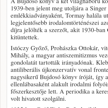
A Bujdosó könyv a két világháború köz
1939-ben jelent meg utoljára a Singer
emlékkiadványaként, Tormay halála ut
legjelentősebb irodalomtörténészei a
díjra jelölték a szerzőt, akit 1930-ban
kitüntettek.
Istóczy Győző, Prohászka Ottokár, vi
Mihály, a magyar antiszemitizmus vez
gondolatát tartották irányadónak. Kle
antiliberális újkonzervatív vonal front
nagysikerű Bujdosó könyv íróját, így
ellenlábasaként alakult irodalmi folyói
főszerkesztője lett. A periodika a ker
volt hivatott szolgálni.