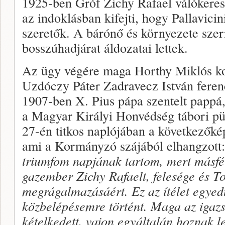
1925-ben Gróf Zichy Rafael válókereset
az indoklásban kifejti, hogy Pallavici
szeretők. A bárónő és környezete szeri
bosszúhadjárat áldozatai lettek.
Az ügy végére maga Horthy Miklós ko
Uzdóczy Páter Zadravecz István ferenc
1907-ben X. Pius pápa szentelt pappá,
a Magyar Királyi Honvédség tábori p
27-én titkos naplójában a következőké
ami a Kormányzó szájából elhangzott:
triumfom napjának tartom, mert másfél 
gazember Zichy Rafaelt, felesége és T
megrágalmazásáért. Ez az ítélet egyed
közbelépésemre történt. Maga az igazs
kételkedett, vajon egyáltalán hoznak 