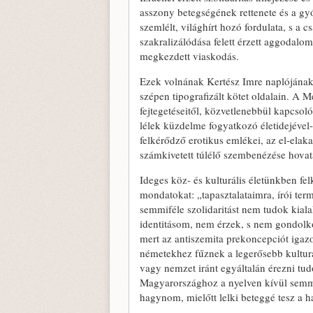
asszony betegségének rettenete és a g
szemlélt, világhírt hozó fordulata, s a 
szakralizálódása felett érzett aggoda
megkezdett viaskodás.
Ezek volnának Kertész Imre naplójának 
szépen tipografizált kötet oldalain. A 
fejtegetéseitől, közvetlenebbül kapcso
lélek küzdelme fogyatkozó életidejével-
felkérődző erotikus emlékei, az el-ela
számkivetett túlélő szembenézése hovat
Ideges köz- és kulturális életünkben fe
mondatokat: „tapasztalataimra, írói te
semmiféle szolidaritást nem tudok kia
identitásom, nem érzek, s nem gondolko
mert az antiszemita prekoncepciót igaz
németekhez fűznek a legerősebb kulturá
vagy nemzet iránt egyáltalán érezni tud
Magyarországhoz a nyelven kívül semmi n
hagynom, mielőtt lelki beteggé tesz a 