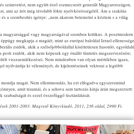
s számvetést, nem együtt érző eszmecserét generált Magyarországon,
st, ami az írót még távolabb lökte nyelvközösségétől. Ám a szakítás
e és a szembesítés igénye: „nem akarom betemetni a köztem s a világ
k a magyarsággal vagy magyarságával szemben kritikus. A posztmodern
s éppúgy megkapja a magáét, mint az európai baloldal Izrael-ellenesség
erális zsidók, akik a szélsőjobboldallal kísértetiesen hasonló, egyoldal
a pesti zsidók, akik nem képesek egy önálló tüntetés megszervezésére;
ítélt visszaemlékezései. Nem mindenben van olyan mértékben igaza,
l nyilvánítja ki véleményét, de kijelentéseinek vektorai a legtöbb
ak mondja magát. Nem ellentmondás, ha ezt elfogadva egyszersmind
ykönnyen, amit traumái, és a sehova sem tartozás kínja árán megszerzett:
szabadságát és ezzel összefüggő tisztánlátását.
zések 2001-2003. Magvető Könyvkiadó, 2011, 236 oldal, 2990 Ft.