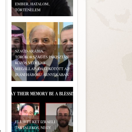
EMBER, HATALOM,
TÖRTÉNELEM
SZAÚD-ARÁBIA,
TÖRÖKORSZÁG ÉS PAKISZTÁN
KÖZÖS VÉDELMI
MEGÁLLAPODÁST KÖTÖTT AZ
IRÁNI HÁBORÚ ÁRNYÉKÁBAN
ELESETT KÉT IZRAELI
TARTALÉKOS, NÉGY
t