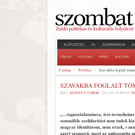
ELŐFIZETÉS
1%
SZEMINÁRIUM
E
CÍMLAP
POLITIKA
HÍREK
KULTÚRA
Címlap
Politika
Szavakba foglalt töme
SZAVAKBA FOGLALT TÖ
ÍRTA:
SZÁNTÓ T. GÁBOR
-
2012-04-16
ROVAT:
P
„…tapasztalataimra, írói termékeimre
semmiféle szolidaritást nem tudok k
magyar identitásom, nem érzek, s nem
azért szomorú, mert az antiszemita p