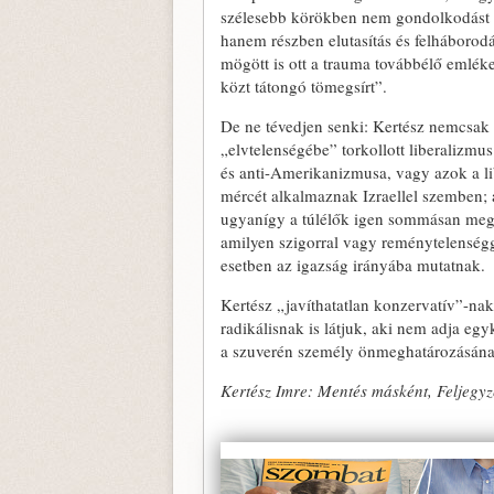
szélesebb körökben nem gondolkodást é
hanem részben elutasítás és felháborodá
mögött is ott a trauma továbbélő emlék
közt tátongó tömegsírt”.
De ne tévedjen senki: Kertész nemcsa
„elvtelenségébe” torkollott liberalizmu
és anti-Amerikanizmusa, vagy azok a lib
mércét alkalmaznak Izraellel szemben; 
ugyanígy a túlélők igen sommásan meg
amilyen szigorral vagy reménytelenségge
esetben az igazság irányába mutatnak.
Kertész „javíthatatlan konzervatív”-n
radikálisnak is látjuk, aki nem adja eg
a szuverén személy önmeghatározásának 
Kertész Imre: Mentés másként, Feljegy