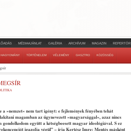
LŐADÁS
MÉDIAAJÁNLAT
GALÉRIA
ARCHÍVUM
MAGAZIN
REPERTÓR
HAGYOMÁNY
TÖRTÉNELEM
VÉLEMÉNY
GASZTRO
KÖZÖSSÉG
gsír
MEGSÍR
OLITIKA
 a »nemzet« nem tart igényt: e fejlemények fényében tehát
ialakítani magamban az úgynevezett »magyarsággal«, azaz nincs
 gondolkodom együtt a kétségbeesett magyar ideológiával. S ez
rekoncepciót igazolja végül” – írja Kertész Imre: Mentés másként