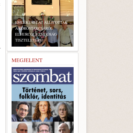
t
EMLÉKTÁBLÁT ÁLLÍTOTTAK
A KÖRÖSTARCSÁRÓL
z
ELHURCOLT ZSIDÓSÁG
TISZTELETÉRE
-
MEGJELENT