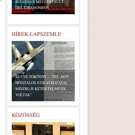
SÚLYOSAN MEGSEBESÜLT
DÉL-LIBANONBAN
HÍREK-LAPSZEMLE
40 ÉVE TÖRTÉNT – „TEL AVIV
HIVATALOS NYILATKOZATAI
MINDIG IS KÉTÉRTELMŰEK
VOLTAK”
KÖZÖSSÉG