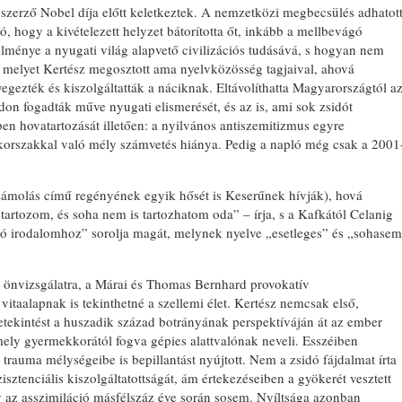
zerző Nobel díja előtt keletkeztek. A nemzetközi megbecsülés adhatot
 hogy a kivételezett helyzet bátorította őt, inkább a mellbevágó
élménye a nyugati világ alapvető civilizációs tudásává, s hogyan nem
, melyet Kertész megosztott ama nyelvközösség tagjaival, ahová
yegezték és kiszolgáltatták a náciknak. Eltávolíthatta Magyarországtól a
don fogadták műve nyugati elismerését, és az is, ami sok zsidót
ben hovatartozását illetően: a nyilvános antiszemitizmus egyre
zkorszakkal való mély számvetés hiánya. Pedig a napló még csak a 2001
lszámolás című regényének egyik hősét is Keserűnek hívják), hová
artozom, és soha nem is tartozhatom oda” – írja, s a Kafkától Celanig
dó irodalomhoz” sorolja magát, melynek nyelve „esetleges” és „sohasem
 önvizsgálatra, a Márai és Thomas Bernhard provokatív
 vitaalapnak is tekinthetné a szellemi élet. Kertész nemcsak első,
betekintést a huszadik század botrányának perspektíváján át az ember
 mely gyermekkorától fogva gépies alattvalónak neveli. Esszéiben
trauma mélységeibe is bepillantást nyújtott. Nem a zsidó fájdalmat írta
tenciális kiszolgáltatottságát, ám értekezéseiben a gyökerét vesztett
 az asszimiláció másfélszáz éve során sosem. Nyíltsága azonban