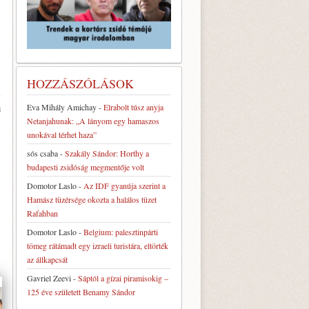
HOZZÁSZÓLÁSOK
e
ú
Eva Mihály Amichay
-
Elrabolt túsz anyja
Netanjahunak: „A lányom egy hamaszos
unokával térhet haza”
sós csaba
-
Szakály Sándor: Horthy a
budapesti zsidóság megmentője volt
Domotor Laslo
-
Az IDF gyanúja szerint a
Hamász tüzérsége okozta a halálos tüzet
Rafahban
Domotor Laslo
-
Belgium: palesztinpárti
tömeg rátámadt egy izraeli turistára, eltörték
az állkapcsát
Gavriel Zeevi
-
Sáptól a gízai piramisokig –
125 éve született Benamy Sándor