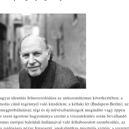
agyar identitás felmorzsolódása az antiszemitizmus következtében; a
ámolás című regénnyel való küzdelem; a kétlaki lét (Budapest-Berlin), az
 megpróbáltatásai; régi és új művészbarátságok megindító vagy éppen
ás szent ágostoni hagyománya szerint a visszatekintés során bevallandó
izmus európai baloldali hullámával való felháborodott szembesülés, az
és a zsidóságra nézve fenyegető, apokaliptikus pusztulás víziója; a szeretet