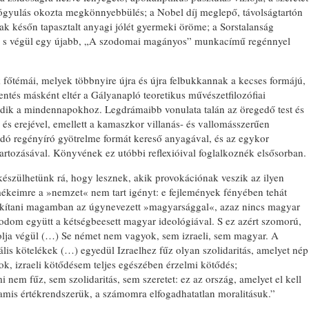
yógyulás okozta megkönnyebbülés; a Nobel díj meglepő, távolságtartón
csak későn tapasztalt anyagi jólét gyermeki öröme; a Sorstalanság
lom s végül egy újabb, „A szodomai magányos” munkacímű regénnyel
főtémái, melyek többnyire újra és újra felbukkannak a kecses formájú,
Mentés másként eltér a Gályanapló teoretikus művészetfilozófiai
lódik a mindennapokhoz. Legdrámaibb vonulata talán az öregedő test és
 és erejével, emellett a kamaszkor villanás- és vallomásszerűen
kadó regényíró gyötrelme formát kereső anyagával, és az egykor
artozásával. Könyvének ez utóbbi reflexióival foglalkoznék elsősorban.
lkészülhetünk rá, hogy lesznek, akik provokációnak veszik az ilyen
rmékeimre a »nemzet« nem tart igényt: e fejlemények fényében tehát
lakítani magamban az úgynevezett »magyarsággal«, azaz nincs magyar
dom együtt a kétségbeesett magyar ideológiával. S ez azért szomorú,
olja végül (…) Se német nem vagyok, sem izraeli, sem magyar. A
lis kötelékek (…) egyedül Izraelhez fűz olyan szolidaritás, amelyet nép
ok, izraeli kötődésem teljes egészében érzelmi kötődés;
em fűz, sem szolidaritás, sem szeretet: ez az ország, amelyet el kell
hamis értékrendszerük, a számomra elfogadhatatlan moralitásuk.”