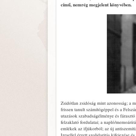
című, nemrég megjelent könyvében.
Zsidótlan zsidóság mint azonosság; a m
frissen tanult számítógéppel és a Felsz
utazások szabadságélménye és fárasztó
felzaklató fordulatai; a napló/memoárír
emlékek az ifjúkorból; az új antiszemit
Izraellel érzett szolidaritás kifejezése 