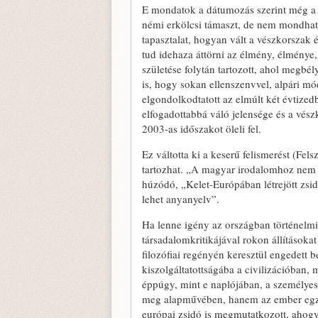
E mondatok a dátumozás szerint még a s
némi erkölcsi támaszt, de nem mondható,
tapasztalat, hogyan vált a vészkorszak 
tud idehaza áttörni az élmény, élménye
születése folytán tartozott, ahol megbél
is, hogy sokan ellenszenvvel, alpári mó
elgondolkodtatott az elmúlt két évtized
elfogadottabbá váló jelensége és a vés
2003-as időszakot öleli fel.
Ez váltotta ki a keserű felismerést (Fe
tartozhat. „A magyar irodalomhoz nem t
húzódó, „Kelet-Európában létrejött zsi
lehet anyanyelv”.
Ha lenne igény az országban történelmi
társadalomkritikájával rokon állításokat
filozófiai regényén keresztül engedett 
kiszolgáltatottságába a civilizációban,
éppúgy, mint e naplójában, a személyes 
meg alapművében, hanem az ember egzisz
európai zsidó is megmutatkozott, ahogy