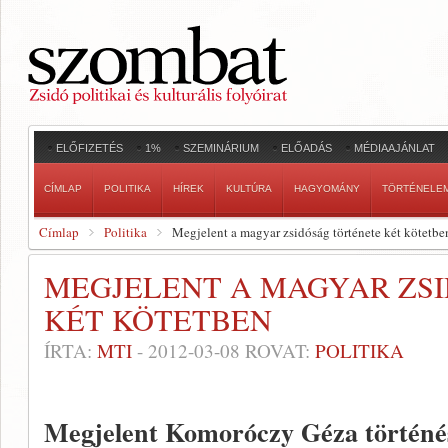
ELŐFIZETÉS
1%
SZEMINÁRIUM
ELŐADÁS
MÉDIAAJÁNLAT
CÍMLAP
POLITIKA
HÍREK
KULTÚRA
HAGYOMÁNY
TÖRTÉNELE
Címlap
Politika
Megjelent a magyar zsidóság története két kötetbe
MEGJELENT A MAGYAR ZS
KÉT KÖTETBEN
ÍRTA:
MTI
-
2012-03-08
ROVAT:
POLITIKA
Megjelent Komoróczy Géza történés