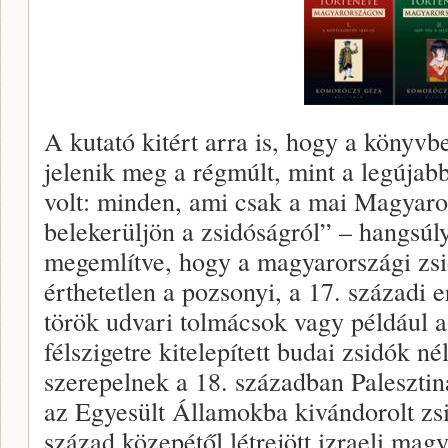
A kutató kitért arra is, hogy a könyv
jelenik meg a régmúlt, mint a legújab
volt: minden, ami csak a mai Magyaror
belekerüljön a zsidóságról” – hangsú
megemlítve, hogy a magyarországi zs
érthetetlen a pozsonyi, a 17. századi 
török udvari tolmácsok vagy például 
félszigetre kitelepített budai zsidók n
szerepelnek a 18. században Paleszti
az Egyesült Államokba kivándorolt zs
század közepétől létrejött izraeli magy