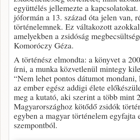
együttélés jellemezte a kapcsolatokat.
jóformán a 13. század óta jelen van, 
történelemnek. Ez váltakozott azokkal
amelyekben a zsidóság megbecsültség
Komoróczy Géza.
A történész elmondta: a könyvet a 200
írni, a munka közvetlenül mintegy kile
“Nem lehet pontos dátumot mondani, h
az ember egész addigi élete előkészül
meg a kutató, aki szerint a több mint
Magyarországhoz kötődő zsidók történ
egyben a magyar történelem egyfajta e
szempontból.