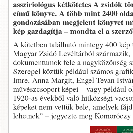
assziriológus kétkötetes A zsidók 
című könyve. A több mint 2400 olda
gondozásában megjelent könyvet min
kép gazdagítja – mondta el a szerző
A kötetben található mintegy 400 kép
Magyar Zsidó Levéltárból származik,
dokumentumok fele a nagyközönség sz
Szerepel köztük például számos grafi
Imre, Anna Margit, Engel Tevan Istvá
művészcsoport képei – vagy például o
1920-as évekből való hitközségi vacs
képeket nem vettük bele, amelyek fáj
lehetnek” – jegyezte meg Komoróczy