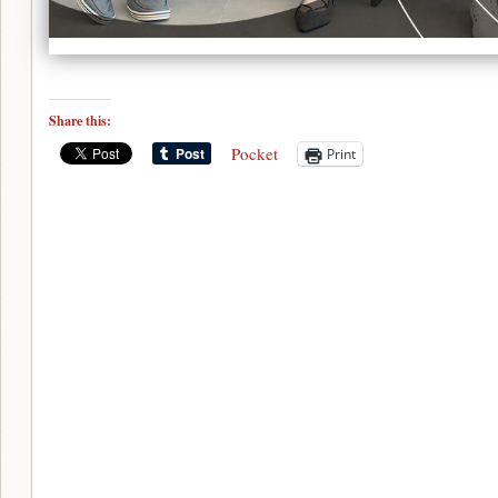
Share this:
Pocket
Print