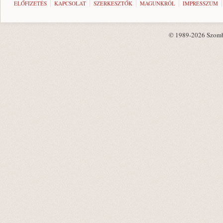
ELŐFIZETÉS
KAPCSOLAT
SZERKESZTŐK
MAGUNKRÓL
IMPRESSZUM
© 1989-2026 Szombat