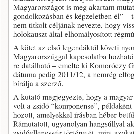
Magyarországot is meg akartam mutat
gondolkozásban és képzeletben él” – te
nem titkolt céljának nevezte, hogy vi
holokauszt által elhomályosított régmúl
A kötet az első legendáktól követi nyo
Magyarországgal kapcsolatba hozható 
re datálható – emelte ki Komoróczy G
dátuma pedig 2011/12, a nemrég elfog
bírálja a szerző.
A kutató megjegyezte, hogy a magyar 
volt a zsidó “komponense”, példaként
hozott, amelyekkel írásban héber betűk
Rámutatott, ugyanolyan hangsúllyal ak
zsidóellenesség történetét, mint azoka