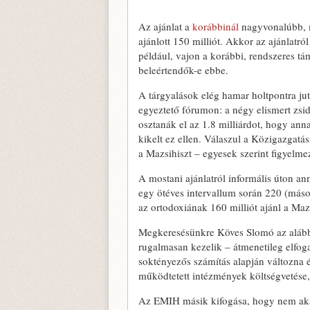
Az ajánlat a
korábbinál
nagyvonalúbb, m
ajánlott 150 milliót. Akkor az ajánlatró
például, vajon a korábbi, rendszeres tá
beleértendők-e ebbe.
A tárgyalások elég hamar holtpontra juto
egyeztető fórumon: a négy elismert zsi
osztanák el az 1.8 milliárdot, hogy an
kikelt ez ellen. Válaszul a Közigazgatás
a Mazsihiszt – egyesek szerint figyelme
A mostani ajánlatról informális úton a
egy ötéves intervallum során 220 (mások
az ortodoxiának 160 milliót ajánl a Maz
Megkeresésünkre Köves Slomó az alábbi
rugalmasan kezelik – átmenetileg elfog
soktényezős számítás alapján változna é
működtetett intézmények költségvetése, 
Az EMIH másik kifogása, hogy nem akar