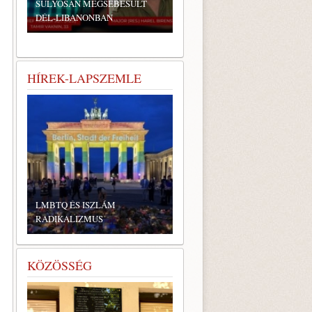
SÚLYOSAN MEGSEBESÜLT
DÉL-LIBANONBAN
HÍREK-LAPSZEMLE
LMBTQ ÉS ISZLÁM
RADIKALIZMUS
KÖZÖSSÉG