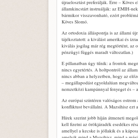
újraelosztást preferálják. Erre – Köves 
államkincstárt instruálják: az EMIH-ne
bármikor visszavonható, ezért problémás,
Köves Slomó.
Az ortodoxia álláspontja is az állami új
tájékoztatott: a kiválást amerikai és izr
kiválás jogilag már rég megtörtént, az 
pénzügyi függés maradt változatlan.)
E pillanatban úgy tűnik: a frontok me
nincs egyetértés. A holtpontról az állam
nincs abban a helyzetben, hogy az előz
– megállapodást egyoldalúan megváltoz
nemzetközi kampánnyal fenyeget és – am
Az európai színtéren valóságos ostrom
konfliktust bevállalni. A Mazsihisz ezt 
Hírek szerint jobb híján átmeneti megold
kell fizetni az örökjáradék esedékes rés
amellyel a kecske is jóllakik és a kápos
amelyik mind a Mazsihisz, mind a másik