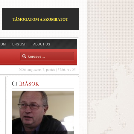
TÁMOGATOM A SZOMBATOT
IUM
ENGLISH
ABOUT US
2026. augusztus 7, péntek | 5786. Áv 25
ÚJ
ÍRÁSOK
a