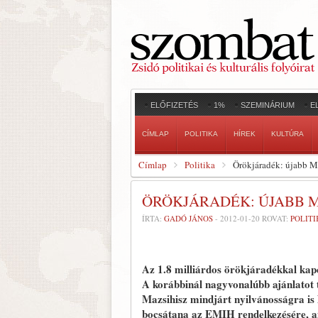
ELŐFIZETÉS
1%
SZEMINÁRIUM
E
CÍMLAP
POLITIKA
HÍREK
KULTÚRA
Címlap
Politika
Örökjáradék: újabb M
ÖRÖKJÁRADÉK: ÚJABB M
ÍRTA:
GADÓ JÁNOS
-
2012-01-20
ROVAT:
POLITI
Az 1.8 milliárdos örökjáradékkal kap
A korábbinál nagyvonalúbb ajánlatot 
Mazsihisz mindjárt nyilvánosságra is 
bocsátana az EMIH rendelkezésére, a