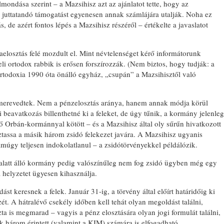
elmondása szerint – a Mazsihisz azt az ajánlatot tette, hogy az
k juttatandó támogatást egyenesen annak számlájára utalják. Noha ez
 de azért fontos lépés a Mazsihisz részéről – értékelte a javaslatot
EMLÉKTÁBLÁT ÁLLÍTOTTA
A KÖRÖSTARCSÁRÓL
raelosztás felé mozdult el. Mint névtelenséget kérő informátorunk
ELHURCOLT ZSIDÓSÁG
aeli ortodox rabbik is erősen forszírozzák. (Nem biztos, hogy tudják: a
TISZTELETÉRE
ortodoxia 1990 óta önálló egyház, „csupán” a Mazsihisztől való
gmerevedtek. Nem a pénzelosztás aránya, hanem annak módja körül
i beavatkozás billenthetné ki a feleket, de úgy tűnik, a kormány jelenleg
ő Orbán-kormánnyal kötött – és a Mazsihisz által oly sűrűn hivatkozott
tassa a másik három zsidó felekezet javára. A Mazsihisz ugyanis
úgy teljesen indokolatlanul – a zsidótörvényekkel példálózik.
 alatt álló kormány pedig valószínűleg nem fog zsidó ügyben még egy
a helyzetet ügyesen kihasználja.
ást keresnek a felek. Január 31-ig, a törvény által előírt határidőig ki
zét. A hátralévő csekély időben kell tehát olyan megoldást találni,
zta is megmarad – vagyis a pénz elosztására olyan jogi formulát találni,
 három érintett (valamint a KIM) számára is elfogadható.