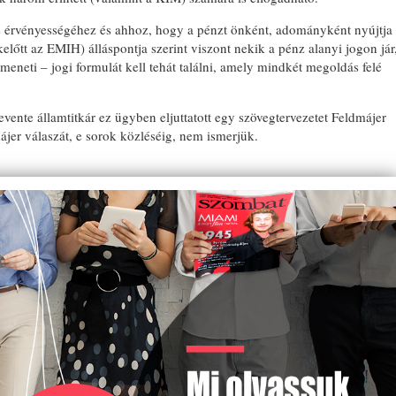
s érvényességéhez és ahhoz, hogy a pénzt önként, adományként nyújtja
őtt az EMIH) álláspontja szerint viszont nekik a pénz alanyi jogon jár
neti – jogi formulát kell tehát találni, amely mindkét megoldás felé
vente államtitkár ez ügyben eljuttatott egy szövegtervezetet Feldmájer
jer válaszát, e sorok közléséig, nem ismerjük.