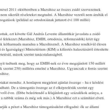
ivel 2011 októberében a Mazsihisz az összes zsidó szervezetnek
l nem sikerült részleteket megtudni. A Mazsihisz vezetői nem árulták el
mogatások (például az ortodoxiának juttatott évi 100 millió)
ttak, ezt követte Gál András Levente államtitkár javaslata a zsidó
dó felekezet (Mazsihisz, EMIH, ortodoxia, reformzsidók) közt úgy
nak kétharmada maradna a Mazsihisznél. A Mazsihisz rendkívül élesen
i és Igazságügyi Minisztérium (KIM) a kifizetés halasztásáról értesítette
ztetésül, mások szerint tanácstalanságból.
nnyit tudtunk meg, hogy az EMIH-nek ez évre megajánlott 150 milliót
 szerint 250) millióra emelné a Mazsihisz. Ugyancsak e forrás szerint
sihisz.
akat mondta: A honlapon megjelent ajánlat összege – ha e kérdést
adható. De a támogatás összege az ő elképzelésük szerint egy
vről évre. (Ebbe beleértendő a felajánlott egy százalékok aránya, a
a rabbik száma és még sok más.) A Mazsihisz ezt a számítást elveti.
ják a pénzt a Mazsihisz támogatásaként elfogadni: ők az állami