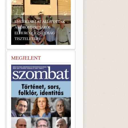
K
BONYHÁDI ZSIDÓ NAPOK
MEGJELENT