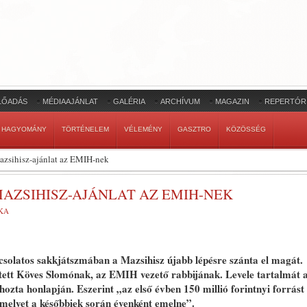
LŐADÁS
MÉDIAAJÁNLAT
GALÉRIA
ARCHÍVUM
MAGAZIN
REPERTÓR
HAGYOMÁNY
TÖRTÉNELEM
VÉLEMÉNY
GASZTRO
KÖZÖSSÉG
azsihisz-ajánlat az EMIH-nek
AZSIHISZ-AJÁNLAT AZ EMIH-NEK
KA
csolatos sakkjátszmában a Mazsihisz újabb lépésre szánta el magát.
tett Köves Slomónak, az EMIH vezető rabbijának. Levele tartalmát 
hozta honlapján. Eszerint „az első évben 150 millió forintnyi forrást
melyet a későbbiek során évenként emelne”.