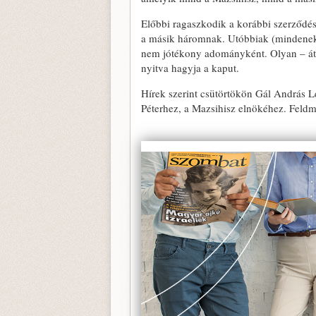
Előbbi ragaszkodik a korábbi szerződé
a másik háromnak. Utóbbiak (mindenekel
nem jótékony adományként. Olyan – átme
nyitva hagyja a kaput.
Hírek szerint csütörtökön Gál András Le
Péterhez, a Mazsihisz elnökéhez. Feldmá