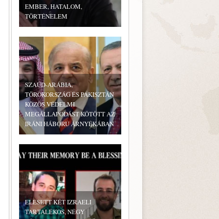
EMBER, HATALOM,
TÖRTÉNELEM
SZAÚD-ARÁBIA,
TÖRÖKORSZÁG ÉS PAKISZTÁN
KÖZÖS VÉDELMI
MEGÁLLAPODÁST KÖTÖTT AZ
IRÁNI HÁBORÚ ÁRNYÉKÁBAN
ELESETT KÉT IZRAELI
TARTALÉKOS, NÉGY