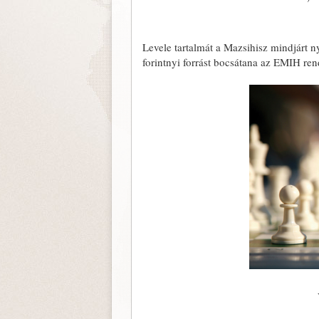
Levele tartalmát a Mazsihisz mindjárt n
forintnyi forrást bocsátana az EMIH re