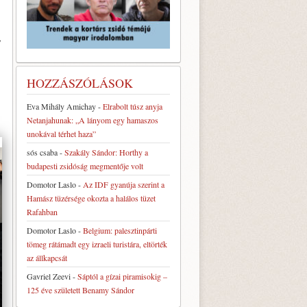
,
HOZZÁSZÓLÁSOK
Eva Mihály Amichay
-
Elrabolt túsz anyja
Netanjahunak: „A lányom egy hamaszos
unokával térhet haza”
sós csaba
-
Szakály Sándor: Horthy a
budapesti zsidóság megmentője volt
Domotor Laslo
-
Az IDF gyanúja szerint a
Hamász tüzérsége okozta a halálos tüzet
Rafahban
Domotor Laslo
-
Belgium: palesztinpárti
tömeg rátámadt egy izraeli turistára, eltörték
az állkapcsát
Gavriel Zeevi
-
Sáptól a gízai piramisokig –
125 éve született Benamy Sándor