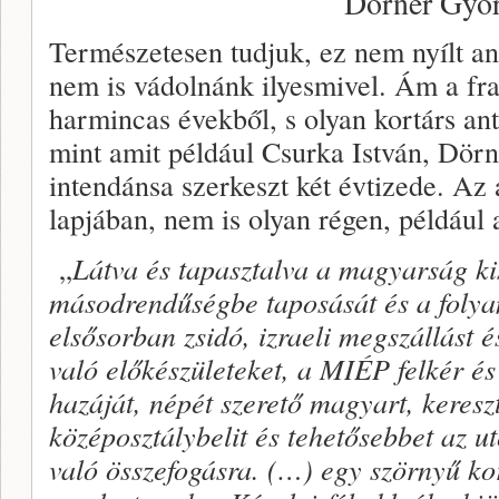
Dörner Gyö
Természetesen tudjuk, ez nem nyílt an
nem is vádolnánk ilyesmivel. Ám a fra
harmincas évekből, s olyan kortárs ant
mint amit például Csurka István, Dör
intendánsa szerkeszt két évtizede. Az 
lapjában, nem is olyan régen, például 
„
Látva és tapasztalva a magyarság kis
másodrendűségbe taposását és a folyam
elsősorban zsidó, izraeli megszállást é
való előkészületeket, a MIÉP felkér és
hazáját, népét szerető magyart, kereszt
középosztálybelit és tehetősebbet az u
való összefogásra. (…) egy szörnyű ko