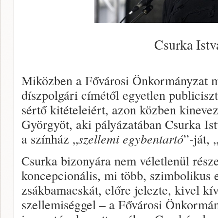
Csurka Istv
Miközben a Fővárosi Önkormányzat me
díszpolgári címétől egyetlen publicis
sértő kitételeiért, azon közben kinev
Györgyöt, aki pályázatában Csurka Ist
a színház „
szellemi egybentartó
”-ját, 
Csurka bizonyára nem véletlenül rész
koncepcionális, mi több, szimbolikus
zsákbamacskát, előre jelezte, kivel kí
szellemiséggel – a Fővárosi Önkormány