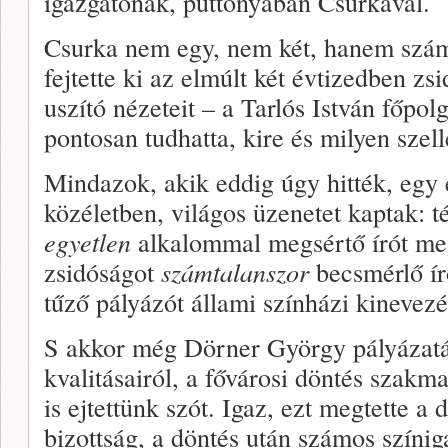
igazgatónak, puttonyában Csurkával.
Csurka nem egy, nem két, hanem szám
fejtette ki az elmúlt két évtizedben zs
uszító nézeteit – a Tarlós István főpol
pontosan tudhatta, kire és milyen szel
Mindazok, akik eddig úgy hitték, egy 
közéletben, világos üzenetet kaptak: 
egyetlen
alkalommal megsértő írót megf
zsidóságot
számtalanszor
becsmérlő ír
tűző pályázót állami színházi kinevezé
S akkor még Dörner György pályázat
kvalitásairól, a fővárosi döntés szak
is ejtettünk szót. Igaz, ezt megtette a 
bizottság, a döntés után számos színig