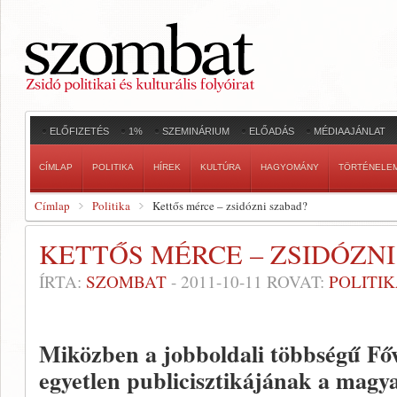
ELŐFIZETÉS
1%
SZEMINÁRIUM
ELŐADÁS
MÉDIAAJÁNLAT
CÍMLAP
POLITIKA
HÍREK
KULTÚRA
HAGYOMÁNY
TÖRTÉNELE
Címlap
Politika
Kettős mérce – zsidózni szabad?
KETTŐS MÉRCE – ZSIDÓZNI
ÍRTA:
SZOMBAT
-
2011-10-11
ROVAT:
POLITI
Miközben a jobboldali többségű Fő
egyetlen publicisztikájának a magy