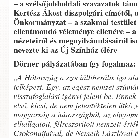
– a szélsőjobboldali szavazatok tám
Kertész Ákost díszpolgári címétől, 
Önkormányzat – a szakmai testület
ellentmondó véleménye ellenére – a 
nézeteiről és megnyilvánulásairól 
nevezte ki az Új Színház élére
Dörner pályázatában így fogalmaz:
„
A Hátország a szociálliberális iga a
jelképezi. Egy, az egész nemzet számá
visszafoglalási igényt jelent be. Ennek
első, kicsi, de nem jelentéktelen ütköz
magyarság a hátországból, az elnyomott
elhallgatott, félreszorított nemzeti ért
Csokonaijaival, de Németh Lászlóval és