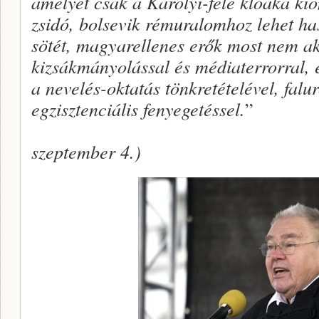
amelyet csak a Károlyi-féle kloáka ki
zsidó, bolsevik rémuralomhoz lehet ha
sötét, magyarellenes erők most nem a
kizsákmányolással és médiaterrorral, 
a nevelés-oktatás tönkretételével, fal
egzisztenciális fenyegetéssel.
”
szeptember 4.)