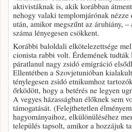
aktivistáknak is, akik korábban átment
nehogy valaki templomjárónak nézze
után, amikor megszűnt az áruhiány, – 
száma lényegesen csökkent.
Korábbi baloldali elkötelezettsége mel
cionista rabbi volt. Érdemének tudták
páratlanul nagy zsidó emigráció elsődl
Ellentétben a Szovjetunióban kialakul
ténylegesen zsidó etnikumhoz tartozók
őrködött, hogy a betérés ne legyen ug
A vegyes házasságban élőknek sem vo
támogatását. (Felejthetetlen élményem:
hagyományaihoz, elkülönüléséhez mer
település tapsolt, amikor a hozzájuk t