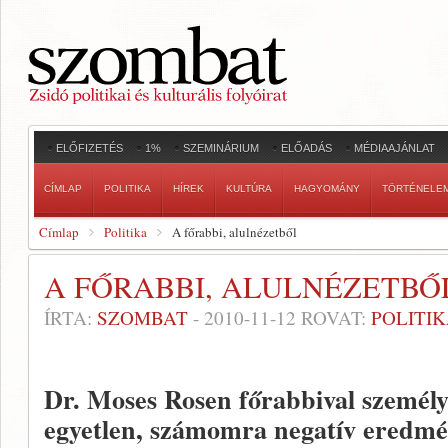
ELŐFIZETÉS
1%
SZEMINÁRIUM
ELŐADÁS
MÉDIAAJÁNLAT
CÍMLAP
POLITIKA
HÍREK
KULTÚRA
HAGYOMÁNY
TÖRTÉNELE
Címlap
Politika
A főrabbi, alulnézetből
A FŐRABBI, ALULNÉZETBŐ
ÍRTA:
SZOMBAT
-
2010-11-12
ROVAT:
POLITI
Dr. Moses Rosen főrabbival személy
egyetlen, számomra negatív eredmén