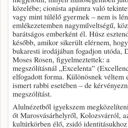
közelébe; cionista apámra való tekintet
vagy mint túlélő gyermek – nem is lén
emlékezetemben nagyműveltségű, köz
barátságos emberként él. Húsz eszten
később, amikor sikerült elérnem, hogy
bukaresti irodájában fogadjon utóda, D
Moses Rosen, figyelmeztettek: a
megszólításnál „Excelenta” (Excellenc
elfogadott forma. Különösnek véltem ez
ismert rabbi esetében – de kérvényezni 
megszólítást.
Alulnézetből igyekszem megközelíten
őt Marosvásárhelyről, Kolozsvárról, a
kultúrkörben élő, zsidó identitásukh