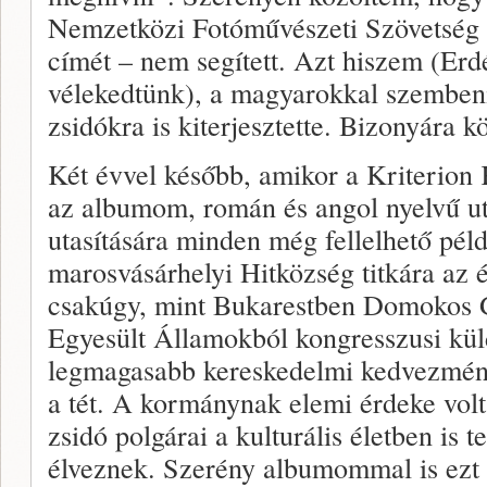
Nemzetközi Fotóművészeti Szövetség
címét – nem segített. Azt hiszem (Erd
vélekedtünk), a magyarokkal szembeni
zsidókra is kiterjesztette. Bizonyára 
Két évvel később, amikor a Kriterion
az albumom, román és angol nyelvű ut
utasítására minden még fellelhető pél
marosvásárhelyi Hitközség titkára az é
csakúgy, mint Bukarestben Domokos 
Egyesült Államokból kongresszusi küld
legmagasabb kereskedelmi kedvezmén
a tét. A kormánynak elemi érdeke volt
zsidó polgárai a kulturális életben is 
élveznek. Szerény albumommal is ezt ó