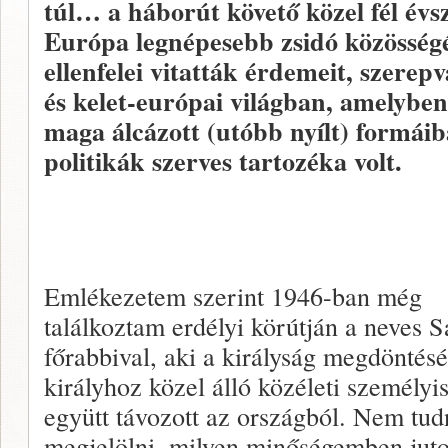
túl… a háborút követő közel fél évs
Európa legnépesebb zsidó közösségé
ellenfelei vitatták érdemeit, szerepv
és kelet-európai világban, amelyben
maga álcázott (utóbb nyílt) formái
politikák szerves tartozéka volt.
Emlékezetem szerint 1946-ban még
találkoztam erdélyi körútján a neves S
főrabbival, aki a királyság megdöntésé
királyhoz közel álló közéleti személyi
együtt távozott az országból. Nem tu
megjelölni, milyen minőségemben jut