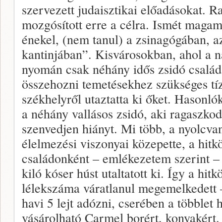
szervezett judaisztikai előadásokat. 
mozgósított erre a célra. Ismét maga
énekel, (nem tanul) a zsinagógában, a
kantinjában”. Kisvárosokban, ahol a 
nyomán csak néhány idős zsidó család 
összehozni temetésekhez szükséges tíz
székhelyről utaztatta ki őket. Hasonl
a néhány vallásos zsidó, aki ragaszko
szenvedjen hiányt. Mi több, a nyolcvan
élelmezési viszonyai közepette, a hit
családonként – emlékezetem szerint 
kiló kóser húst utaltatott ki. Így a hit
lélekszáma váratlanul megemelkedett
havi 5 lejt adózni, cserében a többlet 
vásárolható Carmel borért, konyakért. 