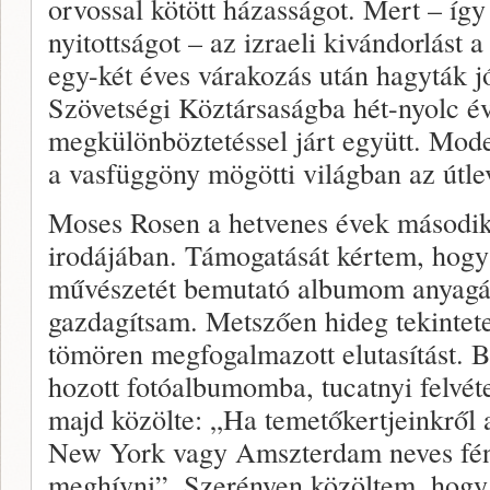
orvossal kötött házasságot. Mert – így
nyitottságot – az izraeli kivándorlást
egy-két éves várakozás után hagyták 
Szövetségi Köztársaságba hét-nyolc év
megkülönböztetéssel járt együtt. Moder
a vasfüggöny mögötti világban az útle
Moses Rosen a hetvenes évek második 
irodájában. Támogatását kértem, hogy
művészetét bemutató albumom anyagát
gazdagítsam. Metszően hideg tekintet
tömören megfogalmazott elutasítást. 
hozott fotóalbumomba, tucatnyi felvét
majd közölte: „Ha temetőkertjeinkről 
New York vagy Amszterdam neves fén
meghívni”. Szerényen közöltem, hog