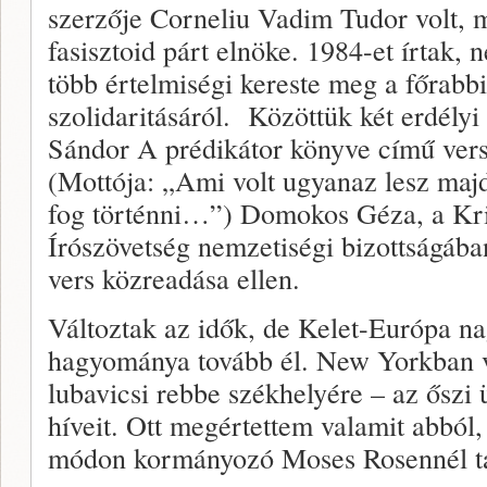
szerzője Corneliu Vadim Tudor volt,
fasisztoid párt elnöke. 1984-et írtak, 
több értelmiségi kereste meg a főrabbit
szolidaritásáról. Közöttük két erdély
Sándor A prédikátor könyve című versé
(Mottója: „Ami volt ugyanaz lesz majd
fog történni…”) Domokos Géza, a Krit
Írószövetség nemzetiségi bizottságában
vers közreadása ellen.
Változtak az idők, de Kelet-Európa na
hagyománya tovább él. New Yorkban vo
lubavicsi rebbe székhelyére – az őszi
híveit. Ott megértettem valamit abból,
módon kormányozó Moses Rosennél t