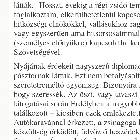
látták. Hosszú évekig a régi zsidó te
foglalkoztam, elkerülhetetlenül kapcso
hitközségi elnökökkel, vallásukhoz ra
vagy egyszerűen ama hitsorsosaimmal
(személyes előnyükre) kapcsolatba ke
Szövetségével.
Nyájának érdekeit nagyszerű diplomáci
pásztornak láttuk. Ezt nem befolyásol
szeretetreméltó egyéniség. Bizonyára n
hogy szeressék. Az őszi, vagy tavaszi
látogatásai során Erdélyben a nagyobb
találkozott – kicsiben ezek emlékeztett
Autókaravánnal érkezett, a zsinagóga
készültség őrködött, üdvözlő beszéde