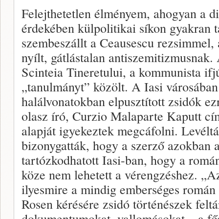
Felejthetetlen élményem, ahogyan a di
érdekében külpolitikai síkon gyakran 
szembeszállt a Ceausescu rezsimmel, a
nyílt, gátlástalan antiszemitizmusnak
Scinteia Tineretului, a kommunista ifj
„tanulmányt” közölt. A Iasi városában 
halálvonatokban elpusztított zsidók ezr
olasz író, Curzio Malaparte Kaputt c
alapját igyekeztek megcáfolni. Levéltá
bizonygatták, hogy a szerző azokban 
tartózkodhatott Iasi-ban, hogy a rom
köze nem lehetett a vérengzéshez. „A
ilyesmire a mindig emberséges román 
Rosen kérésére zsidó történészek feltá
dokumentumokat, vallomásokat – a főr