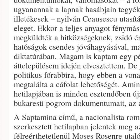
ugyanannak a lapnak hasábjain tegyék
illetékesek – nyilván Ceausescu utasít
eleget. Ekkor a teljes anyagot fénymá
megküldték a hitközségeknek, zsidó é
hatóságok csendes jóváhagyásával, má
diktatúrában. Magam is kaptam egy pé
áttelepülésem idején elvesztettem. De 
politikus főrabbira, hogy ebben a von
megtalálta a cáfolat lehetőségét. Ami
hetilapjában is minden esztendőben új
bukaresti pogrom dokumentumait, az 
A Saptamina című, a nacionalista rom
szerkesztett hetilapban jelentek meg a
félreérthetetlenül Moses Rosenre utal