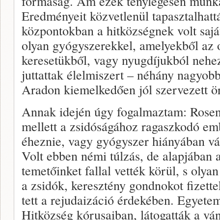
formaság. Ám ezek ténylegesen munka
Eredményeit közvetlenül tapasztalhatt
központokban a hitközségnek volt saját
olyan gyógyszerekkel, amelyekből az o
keresetükből, vagy nyugdíjukból nehe
juttattak élelmiszert – néhány nagyob
Aradon kiemelkedően jól szervezett ö
Annak idején úgy fogalmaztam: Rosen 
mellett a zsidóságához ragaszkodó e
éheznie, vagy gyógyszer hiányában vál
Volt ebben némi túlzás, de alapjában a
temetőinket fallal vették körül, s olya
a zsidók, keresztény gondnokot fizett
tett a rejudaizáció érdekében. Egyetem
Hitközség kórusaiban, látogatták a v