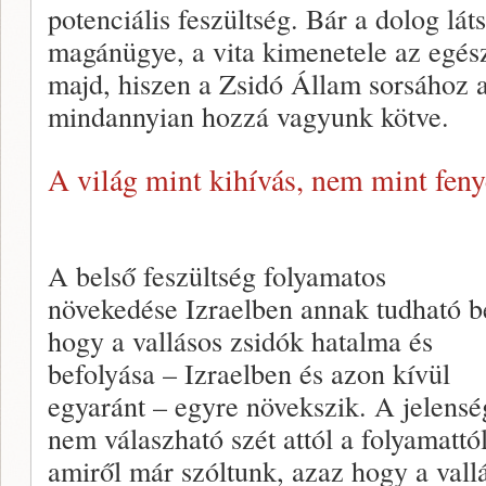
potenciális feszültség. Bár a dolog lát
magánügye, a vita kimenetele az egész
majd, hiszen a Zsidó Állam sorsához 
mindannyian hozzá vagyunk kötve.
A világ mint kihívás, nem mint feny
A belső feszültség folyamatos
növekedése Izraelben annak tudható b
hogy a vallásos zsidók hatalma és
befolyása – Izraelben és azon kívül
egyaránt – egyre növekszik. A jelensé
nem válaszható szét attól a folyamattól
amiről már szóltunk, azaz hogy a vall