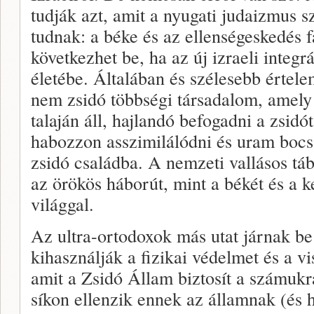
tudják azt, amit a nyugati judaizmus s
tudnak: a béke és az ellenségeskedés f
következhet be, ha az új izraeli integr
életébe. Általában és szélesebb értel
nem zsidó többségi társadalom, amely 
talaján áll, hajlandó befogadni a zsidó
habozzon asszimilálódni és uram boc
zsidó családba. A nemzeti vallásos tá
az örökös háborút, mint a békét és a 
világgal.
Az ultra-ortodoxok más utat járnak b
kihasználják a fizikai védelmet és a vi
amit a Zsidó Állam biztosít a számukra
síkon ellenzik ennek az államnak (és h