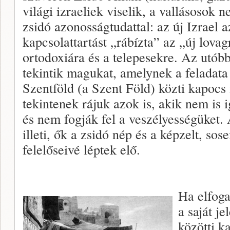
világi izraeliek viselik, a vallásosok n
zsidó azonosságtudattal: az új Izrael 
kapcsolattartást „rábízta” az „új lovag
ortodoxiára és a telepesekre. Az utób
tekintik magukat, amelynek a feladata 
Szentföld (a Szent Föld) közti kapocs 
tekintenek rájuk azok is, akik nem is i
és nem fogják fel a veszélyességüket.
illeti, ők a zsidó nép és a képzelt, sos
felelőseivé léptek elő.
Ha elfoga
a saját je
közötti k