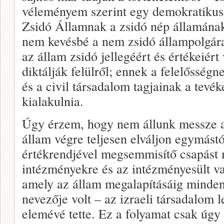
véleményem szerint egy demokratikus
Zsidó Államnak a zsidó nép államának
nem kevésbé a nem zsidó állampolgára
az állam zsidó jellegéért és értékeiért
diktálják felülről; ennek a felelősség
és a civil társadalom tagjainak a tevé
kialakulnia.
Úgy érzem, hogy nem állunk messze at
állam végre teljesen elváljon egymástó
értékrendjével megsemmisítő csapást 
intézményekre és az intézményesült va
amely az állam megalapításáig minden
nevezője volt – az izraeli társadalom
elemévé tette. Ez a folyamat csak úgy 