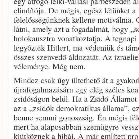
egy átfogó lelki-vallási párbeszéden 
elindítója. De mégis, egész létünket a 
felelősségünknek kellene motiválnia. 
látni, amely azt a fogadalmát, hogy „
holokausztra vonatkoztatja. A tegnapi
legyőzték Hitlert, ma védeniük és tám
összes szenvedő áldozatát. Az izraeli
véleménye. Még nem.
Mindez csak úgy ültethető át a gyakor
újrafogalmazására egy elég széles koal
zsidóságon belül. Ha a Zsidó Államot
az a „zsidók demokratikus állama”, ez
benne semmi gonoszság. Én mégis féle
mert ha alaposabban szemügyre vesszük
kiütköznek a hibái. A már említett pro