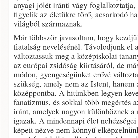
anyagi jólét iránti vágy foglalkoztatj
figyelik az életükre törő, acsarkodó 
világból származnak.
Már többször javasoltam, hogy kezdjük
fiatalság nevelésénél. Távolodjunk el 
változtassuk meg a középiskolai tana
az európai zsidóság kiirtásáról, de m
módon, gyengeségünket erővé változtat
szükség, amely nem az Istent, hanem 
középpontba. A hitünkben legyen keve
fanatizmus, és sokkal több megértés a
iránt, amelyek nagyon különböznek a 
igazak. A mindennapi élet nehézségei 
képeit nézve nem könnyű elképzelnünk