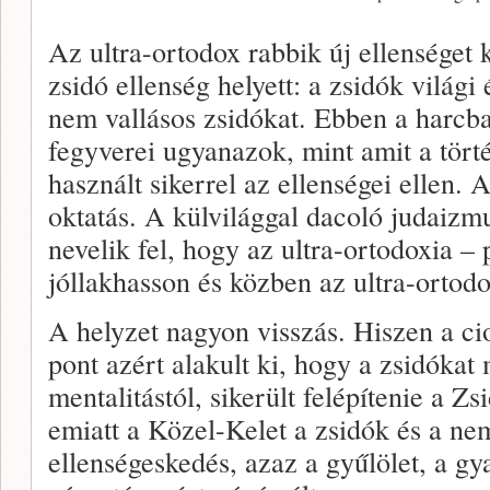
Az ultra-ortodox rabbik új ellensége
zsidó ellenség helyett: a zsidók világ
nem vallásos zsidókat. Ebben a harcba
fegyverei ugyanazok, mint amit a tör
használt sikerrel az ellenségei ellen.
oktatás. A külvilággal dacoló judaiz
nevelik fel, hogy az ultra-ortodoxia –
jóllakhasson és közben az ultra-ortod
A helyzet nagyon visszás. Hiszen a c
pont azért alakult ki, hogy a zsidókat
mentalitástól, sikerült felépítenie a Z
emiatt a Közel-Kelet a zsidók és a ne
ellenségeskedés, azaz a gyűlölet, a gy