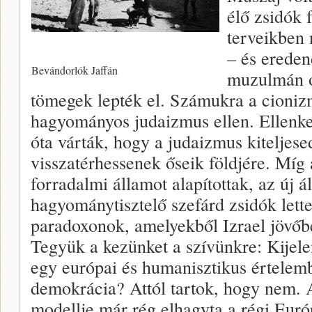
élő zsidók 
terveikben 
– és ereden
Bevándorlók Jaffán
muzulmán o
tömegek lepték el. Számukra a cionizm
hagyományos judaizmus ellen. Ellenk
óta várták, hogy a judaizmus kiteljese
visszatérhessenek őseik földjére. Míg 
forradalmi államot alapítottak, az új á
hagyománytisztelő szefárd zsidók lett
paradoxonok, amelyekből Izrael jövőb
Tegyük a kezünket a szívünkre: Kijele
egy európai és humanisztikus értelemb
demokrácia? Attól tartok, hogy nem. A
modellje már rég elhagyta a régi Euró