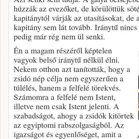
húzzák az evezőket, de körülöttük söté
kapitánytól várják az utasításokat, de
kapitány sem lát tovább. Iránytű nincs
pedig már rég nem ül senki.
Én a magam részéről képtelen
vagyok belső iránytű nélkül élni.
Nekem otthon azt tanították, hogy a
zsidó nép célja nem egyszerűen a
túlélés, hanem a felfelé törekvés.
Számomra a felfelé nem Istent,
illetve nem csak Istent jelenti. A
szabadságot, ahogy a zsidók kitörtek
az egyiptomi rabszolgaságból. Az
igazságot és egyenlőséget, amit a
A