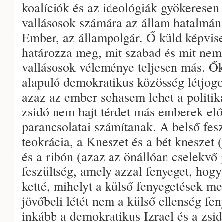
koalíciók és az ideológiák gyökerese
vallásosok számára az állam hatalmána
Ember, az állampolgár. Ő küld képvise
határozza meg, mit szabad és mit nem
vallásosok véleménye teljesen más. Ő
alapuló demokratikus közösség létjogo
azaz az ember sohasem lehet a politik
zsidó nem hajt térdet más emberek előt
parancsolatai számítanak. A belső fes
teokrácia, a Kneszet és a bét kneszet 
és a ribón (azaz az önállóan cselekvő 
feszültség, amely azzal fenyeget, hogy 
ketté, mihelyt a külső fenyegetések 
jövőbeli létét nem a külső ellenség fe
inkább a demokratikus Izrael és a zsid