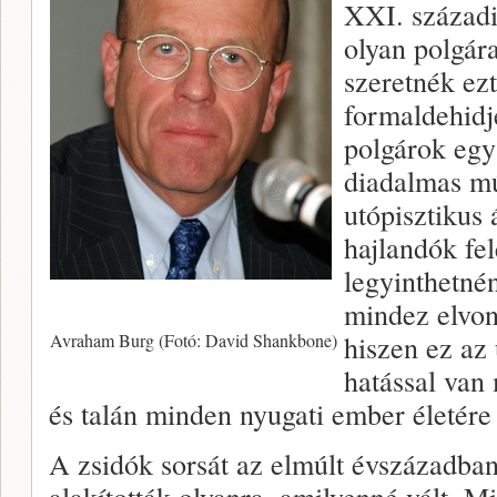
XXI. századi
olyan polgár
szeretnék ezt
formaldehidj
polgárok egy
diadalmas mú
utópisztikus
hajlandók fel
legyinthetné
mindez elvon
hiszen ez az
Avraham Burg (Fotó: David Shankbone)
hatással van
és talán minden nyugati ember életére 
A zsidók sorsát az elmúlt évszázadban
alakították olyanra, amilyenné vált. M