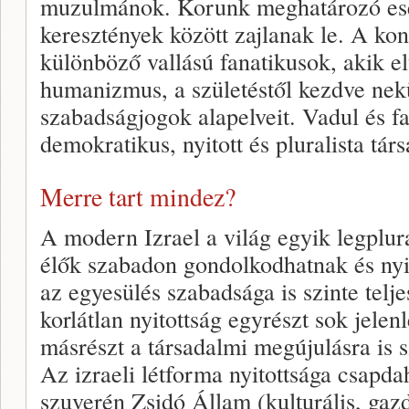
muzulmánok. Korunk meghatározó ese
keresztények között zajlanak le. A kon
különböző vallású fanatikusok, akik e
humanizmus, a születéstől kezdve nek
szabadságjogok alapelveit. Vadul és f
demokratikus, nyitott és pluralista tár
Merre tart mindez?
A modern Izrael a világ egyik legplura
élők szabadon gondolkodhatnak és nyi
az egyesülés szabadsága is szinte telje
korlátlan nyitottság egyrészt sok jelen
másrészt a társadalmi megújulásra is s
Az izraeli létforma nyitottsága csapdah
szuverén Zsidó Állam (kulturális, gazd