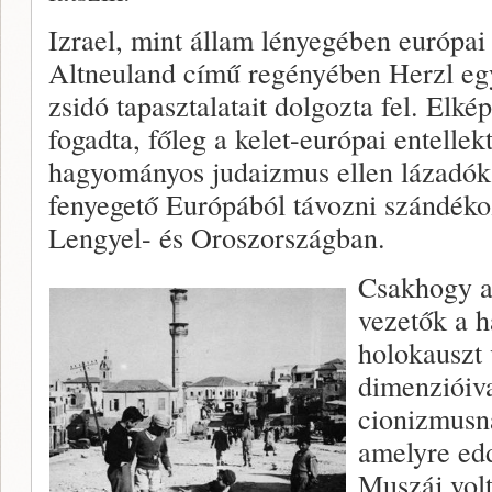
Izrael, mint állam lényegében európai
Altneuland című regényében Herzl e
zsidó tapasztalatait dolgozta fel. Elké
fogadta, főleg a kelet-európai entelle
hagyományos judaizmus ellen lázadók 
fenyegető Európából távozni szándéko
Lengyel- és Oroszországban.
Csakhogy am
vezetők a 
holokauszt 
dimenzióiva
cionizmusna
amelyre edd
Muszáj vol