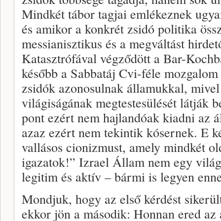
Mindkét tábor tagjai emlékeznek ugyan
és amikor a konkrét zsidó politika össz
messianisztikus és a megváltást hirdet
Katasztrófával végződött a Bar-Kochb
később a Sabbatáj Cvi-féle mozgalom 
zsidók azonosulnak államukkal, mivel
világiságának megtestesülését látják b
pont ezért nem hajlandóak kiadni az á
azaz ezért nem tekintik kósernek. E ké
vallásos cionizmust, amely mindkét o
igazatok!” Izrael Állam nem egy vilá
legitim és aktív – bármi is legyen enn
Mondjuk, hogy az első kérdést sikerü
ekkor jön a második: Honnan ered az á