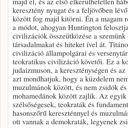
majd el, és az első elkerülhetetlen há
keresztény nyugat és a feljövőben lévő
között fog majd kitörni. Én a magam 
a módot, ahogyan Huntington felosztja
civilizációk összeütközése a szemünk e
társadalmakat és hiteket ível át. Titá
civilizáció állampolgárai és versenytár
teokratikus civilizáció követői. Ez a ko
judaizmuson, a kereszténységen és az 
azt mondhatjuk, hogy a küzdelem nem
muzulmánok között, és nem zsidók és
mohamedánok között zajlik. Az egyik 
szélsőségesek, teokraták és fundament
hasonszőrű kereszténnyel és muzulmán
ott vannak a demokraták, legyenek zsi