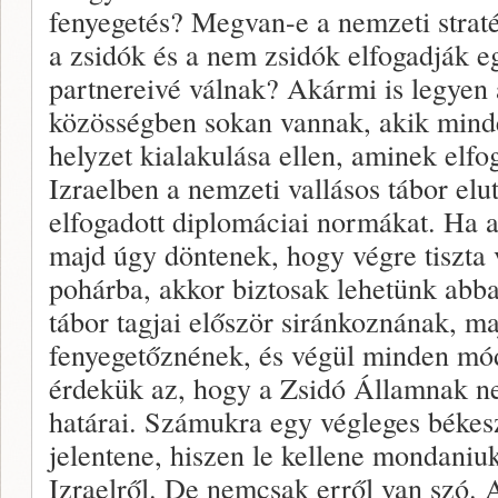
fenyegetés? Megvan-e a nemzeti straté
a zsidók és a nem zsidók elfogadják 
partnereivé válnak? Akármi is legyen 
közösségben sokan vannak, akik mind
helyzet kialakulása ellen, aminek elf
Izraelben a nemzeti vallásos tábor elu
elfogadott diplomáciai normákat. Ha a
majd úgy döntenek, hogy végre tiszta v
pohárba, akkor biztosak lehetünk abba
tábor tagjai először siránkoznának, ma
fenyegetőznének, és végül minden mó
érdekük az, hogy a Zsidó Államnak n
határai. Számukra egy végleges békesz
jelentene, hiszen le kellene mondaniu
Izraelről. De nemcsak erről van szó. A