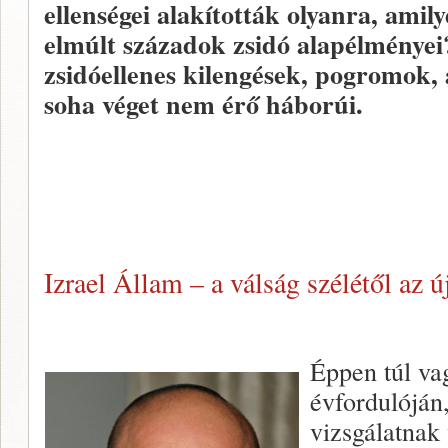
ellenségei alakították olyanra, amil
elmúlt századok zsidó alapélményei
zsidóellenes kilengések, pogromok, 
soha véget nem érő háborúi.
Izrael Állam – a válság szélétől az ú
Éppen túl va
évfordulóján
vizsgálatnak