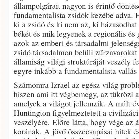
állampolgárait nagyon is érintő döntés
fundamentalista zsidók kezébe adva. E
ki a zsidó és ki nem az, ki házasodhat
békét és mik legyenek a regionális és
azok az emberi és társadalmi jelensége
zsidó társadalmon belüli zűrzavarokat
államiság világi struktúráját veszély 
egyre inkább a fundamentalista vallás t
Számomra Izrael az egész világ prob
hiszen ami itt végbemegy, az tükrözi 
amelyek a világot jellemzik. A múlt 
Huntington figyelmeztetett a civilizá
veszélyére. Előre látta, hogy vége az 
korának. A jövő összecsapásai hitek é