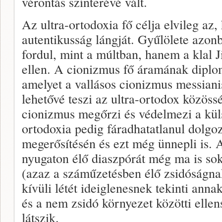
vérontás színterévé vált.
Az ultra-ortodoxia fő célja elvileg az
autentikusság lángját. Gyűlölete azon
fordul, mint a múltban, hanem a klal J
ellen. A cionizmus fő áramának diplom
amelyet a vallásos cionizmus messiani
lehetővé teszi az ultra-ortodox közöss
cionizmus megőrzi és védelmezi a külső
ortodoxia pedig fáradhatatlanul dolgoz
megerősítésén és ezt még ünnepli is. 
nyugaton élő diaszpórát még ma is sok
(azaz a száműzetésben élő zsidóságnak
kívüli létét ideiglenesnek tekinti anna
és a nem zsidó környezet közötti ell
látszik.