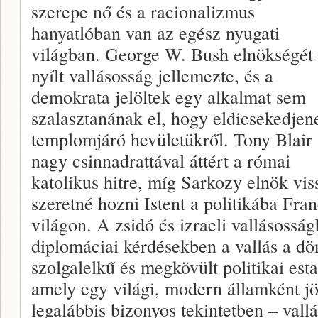
szerepe nő és a racionalizmus
hanyatlóban van az egész nyugati
világban. George W. Bush elnökségét
nyílt vallásosság jellemezte, és a
demokrata jelöltek egy alkalmat sem
szalasztanának el, hogy eldicsekedjen
templomjáró hevületükről. Tony Blair
nagy csinnadrattával áttért a római
katolikus hitre, míg Sarkozy elnök vis
szeretné hozni Istent a politikába Fra
világon. A zsidó és izraeli vallásossá
diplomáciai kérdésekben a vallás a dö
szolgalelkű és megkövült politikai esta
amely egy világi, modern államként jöt
legalábbis bizonyos tekintetben – vallá