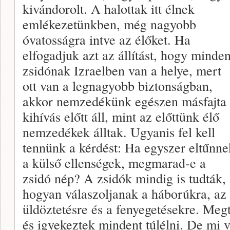
kivándorolt. A halottak itt élnek
emlékezetünkben, még nagyobb
óvatosságra intve az élőket. Ha
elfogadjuk azt az állítást, hogy minde
zsidónak Izraelben van a helye, mert
ott van a legnagyobb biztonságban,
akkor nemzedékünk egészen másfajta
kihívás előtt áll, mint az előttünk élő
nemzedékek álltak. Ugyanis fel kell
tennünk a kérdést: Ha egyszer eltűnne
a külső ellenségek, megmarad-e a
zsidó nép? A zsidók mindig is tudták,
hogyan válaszoljanak a háborúkra, az
üldöztetésre és a fenyegetésekre. Megt
és igyekeztek mindent túlélni. De mi v