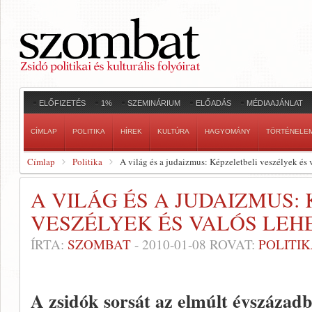
ELŐFIZETÉS
1%
SZEMINÁRIUM
ELŐADÁS
MÉDIAAJÁNLAT
CÍMLAP
POLITIKA
HÍREK
KULTÚRA
HAGYOMÁNY
TÖRTÉNELE
Címlap
Politika
A világ és a judaizmus: Képzeletbeli veszélyek és
A VILÁG ÉS A JUDAIZMUS:
VESZÉLYEK ÉS VALÓS LEH
ÍRTA:
SZOMBAT
-
2010-01-08
ROVAT:
POLITI
A zsidók sorsát az elmúlt évszázadb