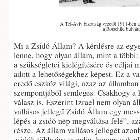
A Tel-Aviv bizottság vezetői 1911-ben a
a Rotschild bulvár
Mi a Zsidó Állam? A kérdésre az egye
lenne, hogy olyan állam, mint a többi
a szükségletei kielégítésére és céljai
adott a lehetőségekhez képest. Ez a v
eredő eszköz világi, azaz az államban 
szempontjából semleges. Csakhogy a 
válasz is. Eszerint Izrael nem olyan ál
vallásos jellegű Zsidó Állam egy messi
lépés a zsidó nép megváltása felé”, az
része. Az állam vallásos jellegét azo
zsidók többsége tagadja, hanem sok ult