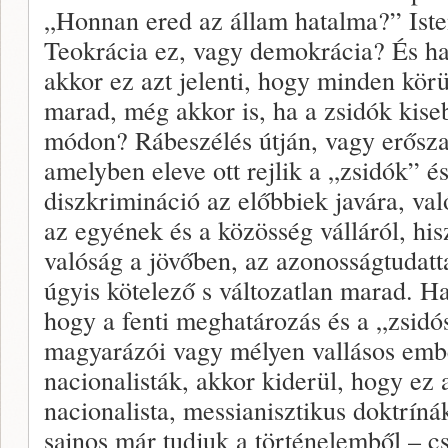
„Honnan ered az állam hatalma?” Iste
Teokrácia ez, vagy demokrácia? És ha
akkor ez azt jelenti, hogy minden kör
marad, még akkor is, ha a zsidók kis
módon? Rábeszélés útján, vagy erősz
amelyben eleve ott rejlik a „zsidók” é
diszkrimináció az előbbiek javára, val
az egyének és a közösség válláról, his
valóság a jövőben, az azonosságtudatta
úgyis kötelező s változatlan marad. 
hogy a fenti meghatározás és a „zsid
magyarázói vagy mélyen vallásos emb
nacionalisták, akkor kiderül, hogy ez 
nacionalista, messianisztikus doktríná
sajnos már tudjuk a történelemből – c