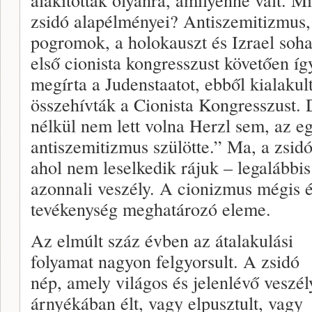
zsidó alapélményei? Antiszemitizmus, 
pogromok, a holokauszt és Izrael soh
első cionista kongresszust követően í
megírta a Judenstaatot, ebből kialakul
összehívták a Cionista Kongresszust.
nélkül nem lett volna Herzl sem, az 
antiszemitizmus szülötte.” Ma, a zsi
ahol nem leselkedik rájuk – legalábbis
azonnali veszély. A cionizmus mégis é
tevékenység meghatározó eleme.
Az elmúlt száz évben az átalakulási
folyamat nagyon felgyorsult. A zsidó
nép, amely világos és jelenlévő veszél
árnyékában élt, vagy elpusztult, vagy