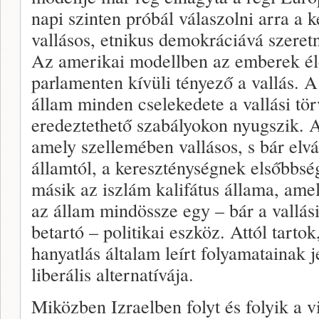
napi szinten próbál válaszolni arra a k
vallásos, etnikus demokráciává szeretn
Az amerikai modellben az emberek éle
parlamenten kívüli tényező a vallás.
állam minden cselekedete a vallási tö
eredeztethető szabályokon nyugszik. A
amely szellemében vallásos, s bár elvá
államtól, a kereszténységnek elsőbbség
másik az iszlám kalifátus állama, ame
az állam mindössze egy – bár a vallás
betartó – politikai eszköz. Attól tarto
hanyatlás általam leírt folyamatainak j
liberális alternatívája.
Miközben Izraelben folyt és folyik a v