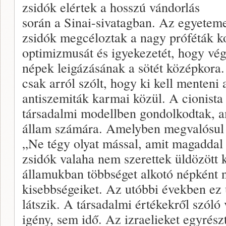
zsidók elértek a hosszú vándorlás
során a Sinai-sivatagban. Az egyetem
zsidók megcéloztak a nagy próféták 
optimizmusát és igyekezetét, hogy vége
népek leigázásának a sötét középkora.
csak arról szólt, hogy ki kell menteni
antiszemiták karmai közül. A cionista 
társadalmi modellben gondolkodtak, a
állam számára. Amelyben megvalósul H
„Ne tégy olyat mással, amit magaddal
zsidók valaha nem szerettek üldözött k
államukban többséget alkotó népként 
kisebbségeiket. Az utóbbi években ez 
látszik. A társadalmi értékekről szóló
igény, sem idő. Az izraelieket egyrész