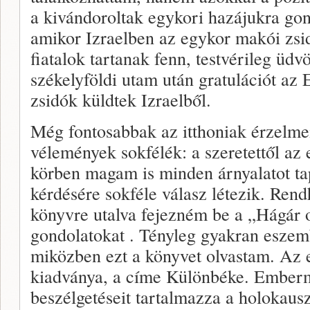
a kivándoroltak egykori hazájukra g
amikor Izraelben az egykor makói zsi
fiatalok tartanak fenn, testvérileg üdv
székelyföldi utam után gratulációt az 
zsidók küldtek Izraelből.
Még fontosabbak az itthoniak érzelme
vélemények sokfélék: a szeretettől az e
körben magam is minden árnyalatot tap
kérdésére sokféle válasz létezik. Re
könyvre utalva fejezném be a „Hágár o
gondolatokat . Tényleg gyakran eszemb
miközben ezt a könyvet olvastam. Az 
kiadványa, a címe Különbéke. Emberm
beszélgetéseit tartalmazza a holokausz