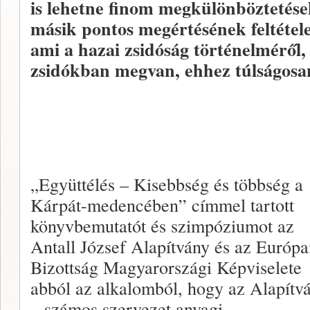
is lehetne finom megkülönböztetések
másik pontos megértésének feltétele
ami a hazai zsidóság történelméről,
zsidókban megvan, ehhez túlságosa
„Együttélés – Kisebbség és többség a
Kárpát-medencében” címmel tartott
könyvbemutatót és szimpóziumot az
Antall József Alapítvány és az Európa
Bizottság Magyarországi Képviselete
abból az alkalomból, hogy az Alapítv
– számos szervezet anyagi