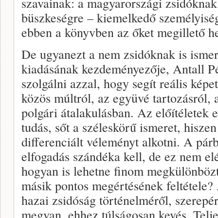
szavainak: a magyarországi zsidókna
büszkeségre – kiemelkedő személyiség
ebben a könyvben az őket megillető he
De ugyanezt a nem zsidóknak is ismer
kiadásának kezdeményezője, Antall Pé
szolgálni azzal, hogy segít reális képe
közös múltról, az együvé tartozásról, 
polgári átalakulásban. Az előítéletek e
tudás, sőt a széleskörű ismeret, hisze
differenciált véleményt alkotni. A pá
elfogadás szándéka kell, de ez nem el
hogyan is lehetne finom megkülönbözte
másik pontos megértésének feltétele? 
hazai zsidóság történelméről, szerepé
megvan, ehhez túlságosan kevés. Telje