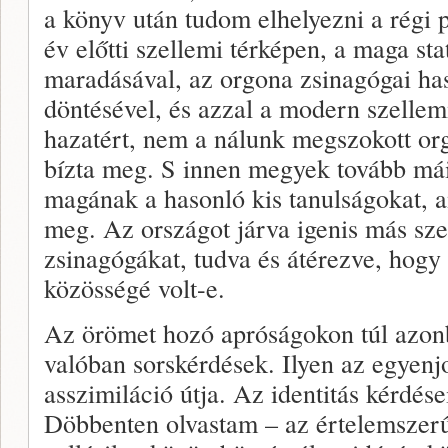
a könyv után tudom elhelyezni a régi 
év előtti szellemi térképen, a maga sta
maradásával, az orgona zsinagógai hasz
döntésével, és azzal a modern szellem
hazatért, nem a nálunk megszokott orgo
bízta meg. S innen megyek tovább mái
magának a hasonló kis tanulságokat, 
meg. Az országot járva igenis más sz
zsinagógákat, tudva és átérezve, hogy
közösségé volt-e.
Az örömet hozó apróságokon túl azonb
valóban sorskérdések. Ilyen az egyenj
asszimiláció útja. Az identitás kérdése
Döbbenten olvastam – az értelemszer