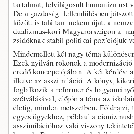
tartalmat, felvilágosult humanizmust 
De a gazdasági fellendülésben játszott
között is találtam nekem újat: a nemze
dualizmus-kori Magyarországon a mag
zsidóknak stabil politikai pozíciójuk vo
Mindemellett két nagy téma különöse
Ezek nyilván rokonok a modernizáció r
eredő koncepciójában. A két kérdés: a
illetve az asszimiláció. A könyv, kiker
foglalkozik a reformer és hagyományő
szétválásával, előjön a téma az iskol
életig, minden metszetben. Földrajzi, t
egyes ügyekhez, például a cionizmush
asszimilációhoz való viszony tekinteté