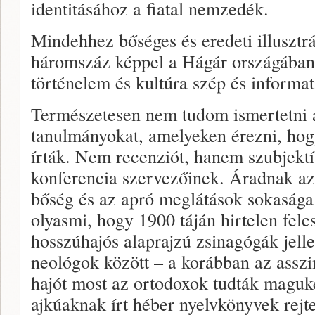
identitásához a fiatal nemzedék.
Mindehhez bőséges és eredeti illusztr
háromszáz képpel a Hágár országában
történelem és kultúra szép és informa
Természetesen nem tudom ismertetni a
tanulmányokat, amelyeken érezni, hog
írták. Nem recenziót, hanem szubjekt
konferencia szervezőinek. Áradnak az
bőség és az apró meglátások sokasága
olyasmi, hogy 1900 táján hirtelen felcs
hosszúhajós alaprajzú zsinagógák jell
neológok között – a korábban az asszi
hajót most az ortodoxok tudták magu
ajkúaknak írt héber nyelvkönyvek rejtet