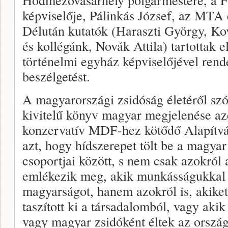
képviselője, Pálinkás József, az MTA e
Délután kutatók (Haraszti György, Ko
és kollégánk, Novák Attila) tartottak e
történelmi egyház képviselőjével rend
beszélgetést.
A magyarországi zsidóság életéről szó
kivitelű könyv magyar megjelenése azé
konzervatív MDF-hez kötődő Alapítván
azt, hogy hídszerepet tölt be a magya
csoportjai között, s nem csak azokról
emlékezik meg, akik munkásságukkal 
magyarságot, hanem azokról is, akiket 
taszított ki a társadalomból, vagy aki
vagy magyar zsidóként éltek az orszá