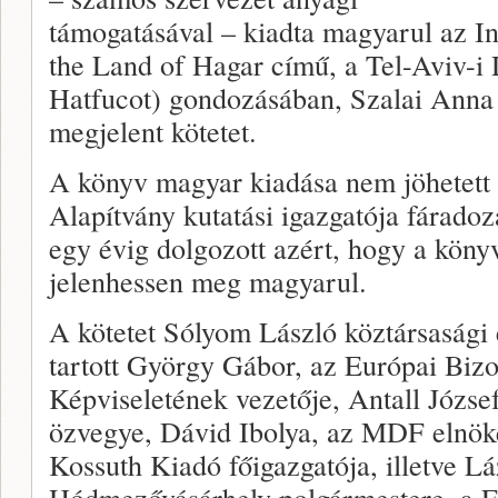
támogatásával – kiadta magyarul az I
the Land of Hagar című, a Tel-Aviv-
Hatfucot) gondozásában, Szalai Anna
megjelent kötetet.
A könyv magyar kiadása nem jöhetett v
Alapítvány kutatási igazgatója fáradoz
egy évig dolgozott azért, hogy a kön
jelenhessen meg magyarul.
A kötetet Sólyom László köztársasági 
tartott György Gábor, az Európai Biz
Képviseletének vezetője, Antall József
özvegye, Dávid Ibolya, az MDF elnök
Kossuth Kiadó főigazgatója, illetve L
Hódmezővásárhely polgármestere, a F