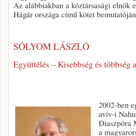
Az alábbiakban a köztársasági elnök e
Hágár országa című kötet bemutatóján 
SÓLYOM LÁSZLÓ
Együttélés – Kisebbség és többség
2002-ben eg
aviv-i Nah
Diaszpóra M
a magyaror