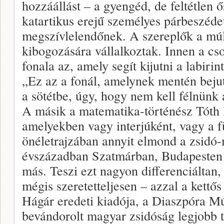
hozzáállást – a gyengéd, de feltétlen
katartikus erejű személyes párbeszéde
megszívlelendőnek. A szereplők a múl
kibogozására vállalkoztak. Innen a cs
fonala az, amely segít kijutni a labiri
„Ez az a fonál, amelynek mentén beju
a sötétbe, úgy, hogy nem kell félnünk 
A másik a matematika-történész Tóth I
amelyekben vagy interjúként, vagy a 
önéletrajzában annyit elmond a zsidó-
évszázadban Szatmárban, Budapesten 
más. Teszi ezt nagyon differenciáltan,
mégis szeretetteljesen – azzal a kettős
Hágár eredeti kiadója, a Diaszpóra M
bevándorolt magyar zsidóság legjobb t