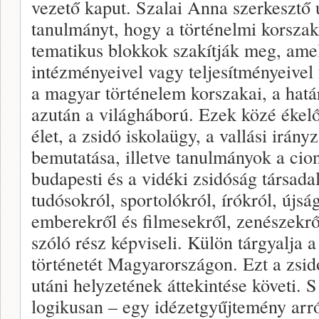
vezető kaput. Szalai Anna szerkesztő 
tanulmányt, hogy a történelmi korszak
tematikus blokkok szakítják meg, amel
intézményeivel vagy teljesítményeivel
a magyar történelem korszakai, a hat
azután a világháború. Ezek közé ékel
élet, a zsidó iskolaügy, a vallási irán
bemutatása, illetve tanulmányok a cio
budapesti és a vidéki zsidóság társada
tudósokról, sportolókról, írókról, újsá
emberekről és filmesekről, zenészekr
szóló rész képviseli. Külön tárgyalja 
történetét Magyarországon. Ezt a zsi
utáni helyzetének áttekintése követi. 
logikusan – egy idézetgyűjtemény arró