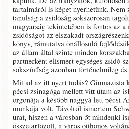
kapunk. De az irányzatok, különösen
tartalmáról is képet nyerhetünk. Nem 
tanulság a zsidóság sokszorosan tagolt,
magyarság tekintetében is fontos az a
zsidóságot az elszakadt országrészenk
könyv, rámutatva önállósuló fejlődésü
az állam által szinte minden korszakba
partnerként elismert egységes zsidó s
sokszínűség azonban történelmileg és a
Mit ad az itt nyert tudás? Gimnazist
pécsi zsinagóga mellett vitt utam az i
orgonája a később naggyá lett pécsi A
munkája volt. Távolról ismertem Schw
urat, hiszen a városban őt mindenki 
összetartozott, a város otthonos voltá