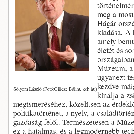
történelmérő
meg a most 
Hágár orszá
kiadása. A 
amely bemut
életét és so
országaiba
Múzeum, a 
ugyanezt te
kezdve mái
Sólyom László (Fotó:Gilicze Bálint, keh.hu)
kínálja a z
megismeréséhez, közelítsen az érdeklő
politikatörténet, a nyelv, a családtörté
gazdaság felől. Természetesen a Múz
ez a hatalmas, és a legmodernebb tech