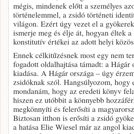
mégis, mindenek előtt a személyes azo
történelemmel, a zsidó történeti identi
világon. Ezért úgy vezet el a gyökere
ismerje meg és élje át, hogyan éltek a
konstitutív értékei az adott helyi közö
Ennek célkitűzésnek most egy nem te
fogadott oldalhajtása támadt: a Hágár
kiadása. A Hágár országa – úgy érzem
zsidóknak szól. Hangsúlyozom, hogy e
mondanám, hogy az eredeti könyv felad
hiszen ez utóbbit a könnyebb hozzáférh
megkönnyíti és felerősíti a magyarors
Biztosan itthon is erősíti a zsidó gyö
a hatása Elie Wiesel már az angol kiadá