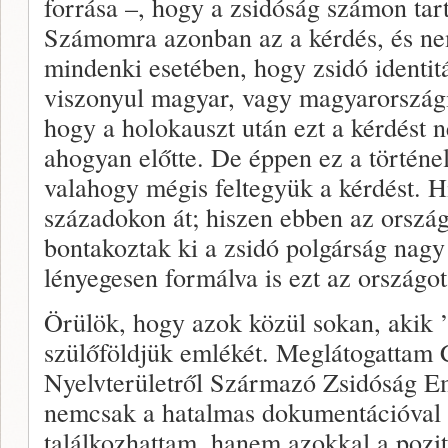
forrása –, hogy a zsidóság számon tart
Számomra azonban az a kérdés, és n
mindenki esetében, hogy zsidó identit
viszonyul magyar, vagy magyarországi
hogy a holokauszt után ezt a kérdést n
ahogyan előtte. De éppen ez a történe
valahogy mégis feltegyük a kérdést. H
századokon át; hiszen ebben az orszá
bontakoztak ki a zsidó polgárság nagy
lényegesen formálva is ezt az országot
Örülök, hogy azok közül sokan, akik 
szülőföldjük emlékét. Meglátogattam 
Nyelvterületről Származó Zsidóság 
nemcsak a hatalmas dokumentációval 
találkozhattam, hanem azokkal a pozit