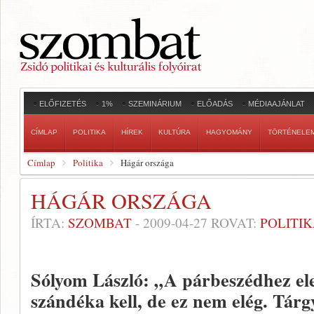
ELŐFIZETÉS
1%
SZEMINÁRIUM
ELŐADÁS
MÉDIAAJÁNLAT
CÍMLAP
POLITIKA
HÍREK
KULTÚRA
HAGYOMÁNY
TÖRTÉNELE
Címlap
Politika
Hágár országa
HÁGÁR ORSZÁGA
ÍRTA:
SZOMBAT
-
2009-04-27
ROVAT:
POLITI
Sólyom László: „A párbeszédhez ele
szándéka kell, de ez nem elég. Tárg