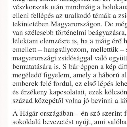
vészkorszak után mindmáig a holokaus
elleni fellépés az uralkodó témák a z
tekintetében Magyarországon. De még
van szélesebb történelmi beágyazásra,
lélektani elemzésre is, ha a máig érő 
emellett – hangsúlyozom, mellettük –
magyarországi zsidósággal való együtt
bemutatására is. S bár éppen a kép dif
megéledő figyelem, amely a háború al
emberek felé fordul, ez első lépés lehe
és érzékeny kapcsolatait, ezek kölcsön
század közepétől volna jó bevinni a k
A Hágár országában – én szó szerint f
sokoldalú bevezetést nyújt, ami valób