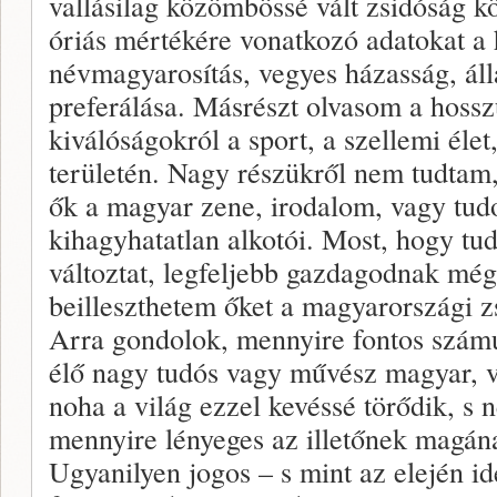
vallásilag közömbössé vált zsidóság k
óriás mértékére vonatkozó adatokat a h
névmagyarosítás, vegyes házasság, áll
preferálása. Másrészt olvasom a hossz
kiválóságokról a sport, a szellemi él
területén. Nagy részükről nem tudta
ők a magyar zene, irodalom, vagy tu
kihagyhatatlan alkotói. Most, hogy t
változtat, legfeljebb gazdagodnak még
beilleszthetem őket a magyarországi zs
Arra gondolok, mennyire fontos szám
élő nagy tudós vagy művész magyar, 
noha a világ ezzel kevéssé törődik, s 
mennyire lényeges az illetőnek magán
Ugyanilyen jogos – s mint az elején i