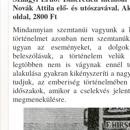
Novák Attila elő- és utószavával. 
oldal, 2800 Ft
Mindannyian szemtanúi vagyunk a 
történelmet azonban nem szemtanúk í
ugyan az eseménye­ket, a dolgok
beleszólásuk, a történelem velük
legtöbben nem is vágynak ennél 
alakulása gyakran ki­kényszeríti a nag
tudjuk, az emberiség történelmében 
időszakok, amikor a cselekvés jelen
megmenekülésre.