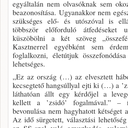
egyáltalán nem olvasóknak sem okoz
beazono­sítása. Ugyanakkor nem egész
szükséges elő- és utószóval is ell
többször előforduló átfedéseket 
küszöbölni a két szöveg „összefés
Kasztnerrel egyébként sem érdem
foglalkozni, éle­tútjuk összefonódá
lehetséges.
„Ez az ország (…) az elvesztett háb
kecsegtető hangsúllyal ejti ki (…) a ’z
láthatóan állt egy kérdő­jel a leve
kellett a ’zsidó’ fogalmával.” – 
bevonulása nem hagy­hatott kétséget a 
Az idő sürgetett, választási le­hetősé
az SS-szel való egyezkedés, valamin