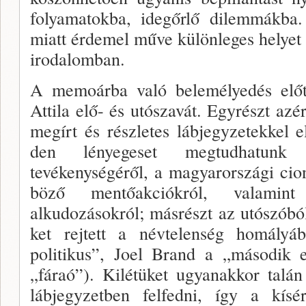
folyamatokba, idegőrlő dilem­mákba
miatt érdemel műve különleges helyet 
irodalomban.
A memoárba való belemélyedés előtt
Attila elő- és utószavát. Egyrészt azé
megírt és részletes lábjegy­zetekkel 
den lényegeset megtudhatunk
tevékenységéről, a magyarországi cio
böző mentőakciókról, valamint
alkudozásokról; másrészt az utószóból
ket rejtett a névtelenség homályá
politikus”, Joel Brand a „második
„fáraó”). Kilétüket ugyanakkor talán
lábjegyzetben felfedni, így a kísé