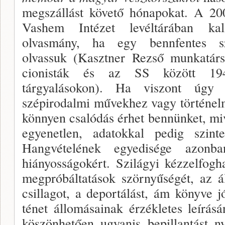
megszállást követő hó­napokat. A 20
Vashem Intézet levéltárában kall
olvasmány, ha egy bennfentes szu
olvassuk (Kasztner Rezső munka­társ
cionisták és az SS között 1944
tárgyalásokon). Ha viszont úgy 
szépirodalmi mű­vekhez vagy történel
könnyen csalódás érhet ben­nünket, m
egyenetlen, adatokkal pedig szinte
Hangvételének egyedisége azonb
hiányosságokért. Szilágyi kézzelfog­h
megpróbál­tatások szörnyűségét, az ál
csillagot, a deportálást, ám könyve 
ténet állomásainak érzékletes leírás
köszönhetően ugyanis bepillantást ny