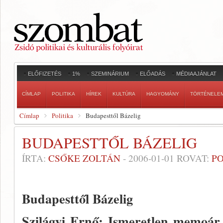
ELŐFIZETÉS
1%
SZEMINÁRIUM
ELŐADÁS
MÉDIAAJÁNLAT
CÍMLAP
POLITIKA
HÍREK
KULTÚRA
HAGYOMÁNY
TÖRTÉNELE
Címlap
Politika
Budapesttől Bázelig
BUDAPESTTŐL BÁZELIG
ÍRTA:
CSŐKE ZOLTÁN
-
2006-01-01
ROVAT:
PO
Budapesttől
Bázelig
Szilágyi Ernő: Ismeretlen memoár 