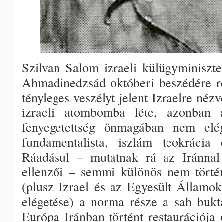
Szilvan Salom izraeli külügyminiszt
Ahmadinedzsád októberi beszédére rea
tényleges veszélyt jelent Izraelre nézv
izraeli atombomba léte, azonban 
fenyegetettség önmagában nem elé
fundamenta­lista, iszlám teokrácia
Ráadásul – mutatnak rá az Irán­nal
ellenzői – semmi különös nem törté
(plusz Izrael és az Egyesült Államok
elé­getése) a norma része a sah bukt
Európa Iránban történt restaurációja