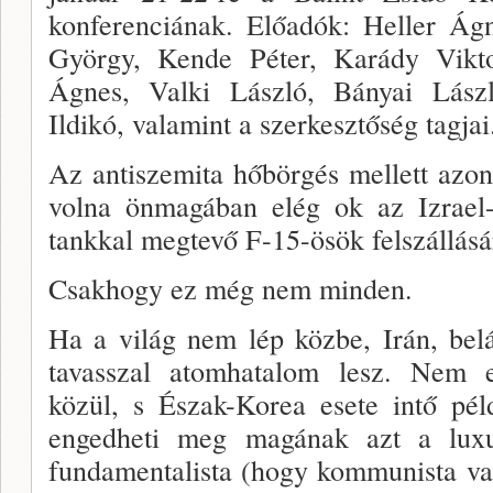
konferenciának. Előadók: Heller Ág
György, Kende Péter, Karády Vikto
Ágnes, Valki László, Bányai Lász­l
Ildikó, valamint a szerkesztőség tagjai
Az antiszemita hőbörgés mellett azon
volna önma­gában elég ok az Izrael-
tankkal megtevő F-15-ösök fel­szállásá
Csakhogy ez még nem minden.
Ha a világ nem lép közbe, Irán, belá
tavasszal atomha­talom lesz. Nem e
közül, s Észak-Korea esete intő pél
engedheti meg magának azt a luxust
fundamentalista (hogy kommunista v