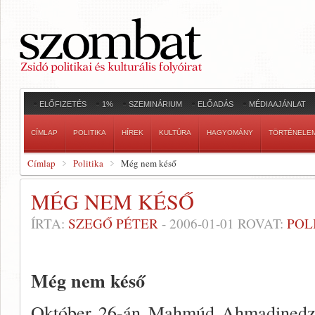
ELŐFIZETÉS
1%
SZEMINÁRIUM
ELŐADÁS
MÉDIAAJÁNLAT
CÍMLAP
POLITIKA
HÍREK
KULTÚRA
HAGYOMÁNY
TÖRTÉNELE
Címlap
Politika
Még nem késő
MÉG NEM KÉSŐ
ÍRTA:
SZEGŐ PÉTER
-
2006-01-01
ROVAT:
POL
Még nem késő
Október 26-án Mahmúd Ahmadinedzsád 