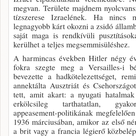
megvan. Területe majdnem nyolcvan­s
tízszerese Iz­raelének. Ha nincs
legnagyobb kárt okozni a zsidó államb
saját maga is rendkívüli pusztítások
kerülhet a teljes megsemmisüléshez.
A harmincas években Hitler négy éve
fokra szegte meg a Versailles-i bé
bevezette a hadkötelezettséget, remi
annektálta Ausztri­át és Csehország
tett, amit akart: a nyugati hatalm
erkölcsileg tarthatatlan, gyakor
appeasement-politikának megfelelően
1936 márciu­sában, amikor az első ném
a brit vagy a francia légierő közbelép