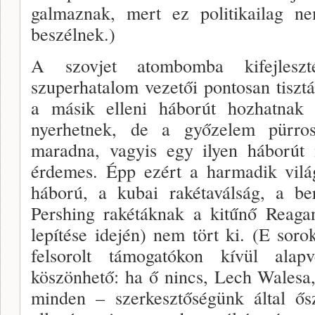
galmaznak, mert ez politikailag ne
beszélnek.)
A szovjet atombomba kifejles
szuperhatalom vezetői pontosan tiszt
a másik elleni háborút hozhatnak
nyerhetnek, de a győzelem pürro
maradna, vagyis egy ilyen háború
érdemes. Épp ezért a harmadik világ
háború, a kubai rakétaválság, a ber
Pershing rakétáknak a kitűnő Reagan
lepítése idején) nem tört ki. (E sor
felsorolt támo­gatókon kívül ala
köszönhető: ha ő nincs, Lech Walesa
min­den – szerkesztőségünk által ősz