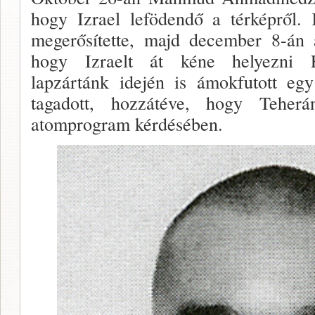
hogy Izrael lefödendő a tér­képről. 
megerősítette, majd december 8-án az
hogy Izra­elt át kéne helyezni 
lapzártánk idején is ámokfutott eg
tagadott, hozzá­téve, hogy Tehe
atomprogram kérdésében.