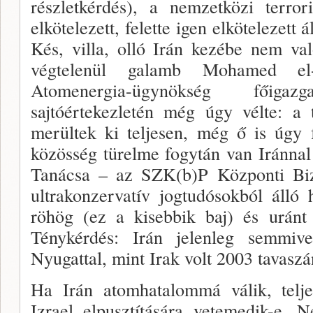
részletkér­dés), a nemzetközi terro
elkötelezett, felette igen elkö­telezet
Kés, villa, olló Irán kezébe nem va
végtelenül galamb Mohamed el
Atomenergia-ügynökség főiga
sajtóértekezletén még úgy vél­te: a
merültek ki teljesen, még ő is úgy 
közösség türelme fogytán van Iránna
Taná­csa – az SZK(b)P Központi Biz
ultrakonzervatív jog­tudósokból álló
röhög (ez a kisebbik baj) és uránt 
Ténykérdés: Irán jelenleg semmi
Nyugattal, mint Irak volt 2003 tavaszá
Ha Irán atomhatalommá válik, telje
Izrael elpusztításá­ra vetemedik-e. 