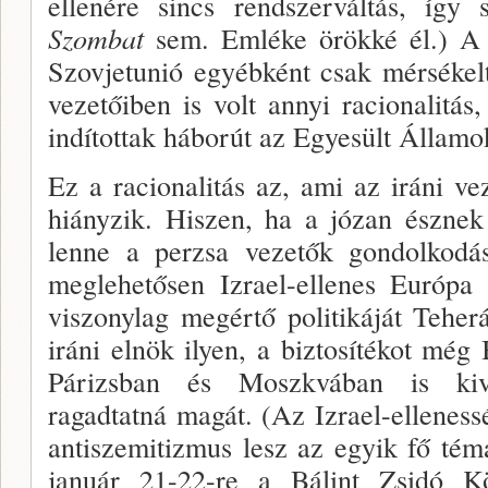
ellenére sincs rendszerváltás, így s
Szombat
sem. Emléke örök­ké él.) A 
Szovjetunió egyébként csak mérsékelt
ve­zetőiben is volt annyi racio­nalitá
indítot­tak háborút az Egyesült Államo
Ez a racionalitás az, ami az iráni vez
hiányzik. Hi­szen, ha a józan észne
lenne a perzsa vezetők gondol­kodá
megle­hetősen Izrael-ellenes Európa 
viszonylag megértő politikáját Tehe
iráni elnök ilyen, a biztosítékot még 
Párizsban és Moszkvában is kiv
ragadtatná magát. (Az Izrael-elleness
antiszemi­tizmus lesz az egyik fő tém
január 21-22-re a Bál­int Zsidó K