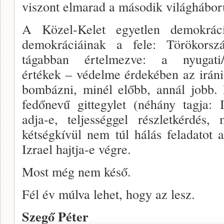
vi­szont elmarad a második világhábor
A Közel-Kelet egyetlen demokrác
demokráciáinak a fe­le: Törökorsz
tágabban értelmezve: a nyugati/zsi
értékek – védelme érde­kében az iráni
bombázni, minél előbb, annál jobb
fedőnevű gittegylet (néhány tagja: 
adja-e, teljességgel részletkérdés
kétségkívül nem túl hálás feladatot
Iz­rael hajtja-e végre.
Most még nem késő.
Fél év múlva lehet, hogy az lesz.
Szegő Péter