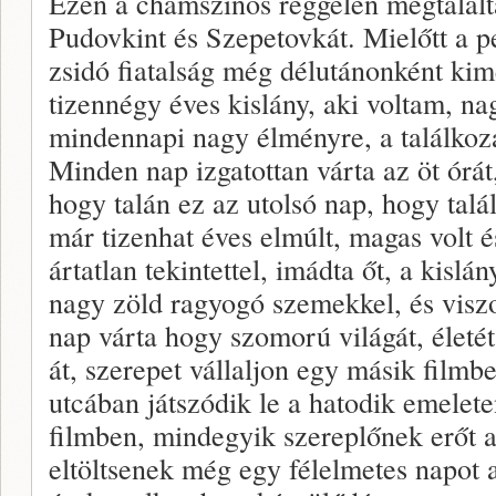
Ezen a chamszinos reggelen megtalált
Pudovkint és Szepetovkát. Mielőtt a pes
zsidó fiatalság még délutánonként kim
tizennégy éves kislány, aki voltam, na
mindennapi nagy élményre, a találkozá
Minden nap izgatottan várta az öt órát,
hogy talán ez az utolsó nap, hogy talá
már tizenhat éves elmúlt, magas volt é
ártatlan tekintettel, imádta őt, a kislán
nagy zöld ragyogó szemekkel, és visz
nap várta hogy szomorú világát, életét
át, szerepet vállaljon egy másik filmbe
utcában játszódik le a hatodik emelet
filmben, mindegyik szereplőnek erőt 
eltöltsenek még egy félelmetes napot