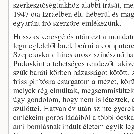
szerkesztőségünkhöz alábbi írását, mel
1947 óta Izraelben élt, héberül és ma
egyaránt író szerzőre emlékezünk.
Hosszas keresgélés után ezt a mondato
legmegfelelőbbnek beírni a computere
Szepetovka a híres orosz színésznő ha
Pudovkint a tehetséges rendezőt, akiv
szűk baráti körben házasságot kötött.
friss pirítósra csurgatom a mézet, kör
melyek rég elmúltak, megsemmisültek,
úgy gondolom, hogy nem is léteztek, 
szülöttei. Hatvan év után szinte gyere
emlékeim poros ládáiból a többi ócska
ami bomlásnak indult életem egyik le