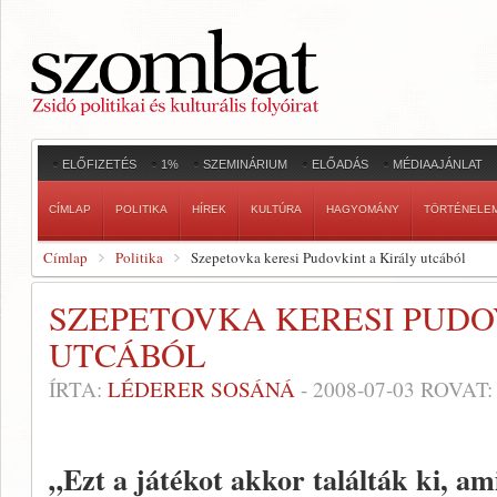
ELŐFIZETÉS
1%
SZEMINÁRIUM
ELŐADÁS
MÉDIAAJÁNLAT
CÍMLAP
POLITIKA
HÍREK
KULTÚRA
HAGYOMÁNY
TÖRTÉNELE
Címlap
Politika
Szepetovka keresi Pudovkint a Király utcából
SZEPETOVKA KERESI PUDO
UTCÁBÓL
ÍRTA:
LÉDERER SOSÁNÁ
-
2008-07-03
ROVAT
„Ezt a játékot akkor találták ki, a