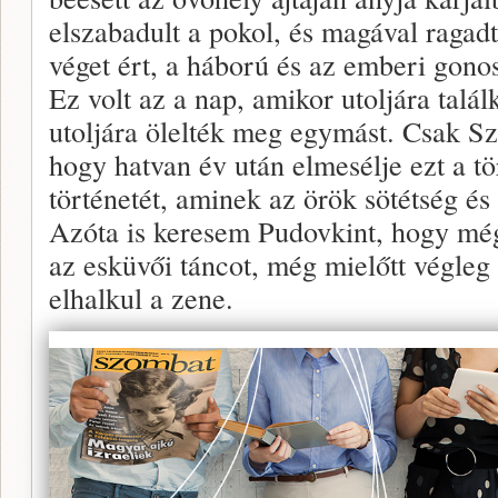
elszabadult a pokol, és magával ragadta
véget ért, a háború és az emberi gonos
Ez volt az a nap, amikor utoljára találk
utoljára ölelték meg egymást. Csak S
hogy hatvan év után elmesélje ezt a tö
történetét, aminek az örök sötétség és
Azóta is keresem Pudovkint, hogy még
az esküvői táncot, még mielőtt végleg
elhalkul a zene.