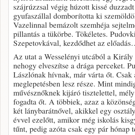
szájrúzzsal végig húzott kissé duzzadt 
gyufaszállal domborította ki szemöldö
Vazelinnal bemázolt szemhéja sejtelme
pillantás a tükörbe. Tökéletes. Pudov
Szepetovkával, kezdődhet az előadá
Az utat a Wesselényi utcából a Király 
nehogy elveszítse a drága perceket. Pu
Lászlónak hívnak, már várta őt. Csak 
meglepetésben lesz része. Mint mindig
művésznőknek kijáró tisztelettel, mél
fogadta őt. A többiek, azaz a közönség,
két lánybarátnővel, akikkel egy osztál
évvel ezelőtt, amikor még iskolás kis
tűnt, pedig azóta csak egy pár hónap t