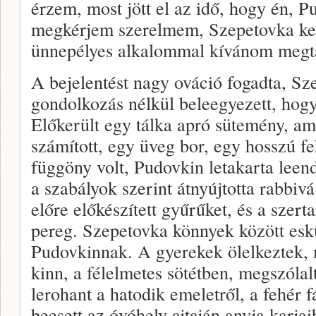
érzem, most jött el az idő, hogy én, 
megkérjem szerelmem, Szepetovka kezé
ünnepélyes alkalommal kívánom megta
A bejelentést nagy ováció fogadta, S
gondolkozás nélkül beleegyezett, hogy
Előkerült egy tálka apró sütemény, am
számított, egy üveg bor, egy hosszú fe
függöny volt, Pudovkin letakarta leendő
a szabályok szerint átnyújtotta rabbivá
előre előkészített gyűrűket, és a szer
pereg. Szepetovka könnyek között eskü
Pudovkinnak. A gyerekek ölelkeztek, 
kinn, a félelmetes sötétben, megszóla
lerohant a hatodik emeletről, a fehér f
beesett az óvóhely ajtaján anyja karja