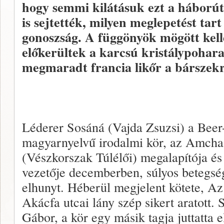
hogy semmi kilátásuk ezt a háború
is sejtették, milyen meglepetést ta
gonoszság. A függönyök mögött kell
előkerültek a karcsú kristálypohara
megmaradt francia likőr a bárszekr
Léderer Sosáná (Vajda Zsuzsi) a Beer
magyarnyelvű irodalmi kör, az Amcha
(Vészkorszak Túlélői) megalapítója és
vezetője decemberben, súlyos betegs
elhunyt. Héberül megjelent kötete, Az
Akácfa utcai lány szép sikert aratott.
Gábor, a kör egy másik tagja juttatta e