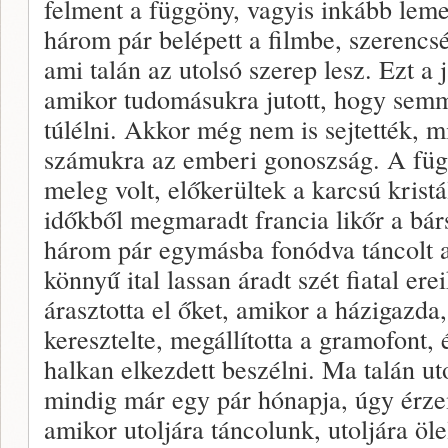
felment a függöny, vagyis inkább lement
három pár belépett a filmbe, szerencs
ami talán az utolsó szerep lesz. Ezt a j
amikor tudomásukra jutott, hogy semmi
túlélni. Akkor még nem is sejtették, m
számukra az emberi gonoszság. A fü
meleg volt, előkerültek a karcsú krist
időkből megmaradt francia likőr a bárs
három pár egymásba fonódva táncolt a
könnyű ital lassan áradt szét fiatal er
árasztotta el őket, amikor a házigazd
keresztelte, megállította a gramofont,
halkan elkezdett beszélni. Ma talán ut
mindig már egy pár hónapja, úgy érze
amikor utoljára táncolunk, utoljára ö