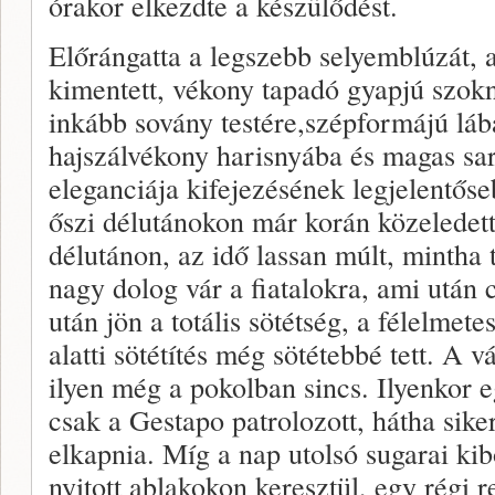
órakor elkezdte a készülődést.
Előrángatta a legszebb selyemblúzát, 
kimentett, vékony tapadó gyapjú szokn
inkább sovány testére,szépformájú lábai
hajszálvékony harisnyába és magas sar
eleganciája kifejezésének legjelentős
őszi délutánokon már korán közeledett
délutánon, az idő lassan múlt, mintha
nagy dolog vár a fiatalokra, ami után 
után jön a totális sötétség, a félelmete
alatti sötétítés még sötétebbé tett. A
ilyen még a pokolban sincs. Ilyenkor e
csak a Gestapo patrolozott, hátha sike
elkapnia. Míg a nap utolsó sugarai kib
nyitott ablakokon keresztül, egy régi r