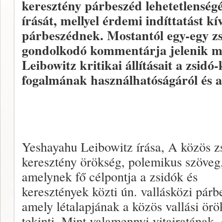
keresztény párbeszéd lehetetlenségé
írását, mellyel érdemi indíttatást k
párbeszédnek. Mostantól egy-egy zsi
gondolkodó kommentárja jelenik ma
Leibowitz kritikai állításait a zsidó
fogalmának használhatóságáról és a
Yeshayahu Leibowitz írása, A közös z
keresztény örökség, polemikus szöveg
amelynek fő célpontja a zsidók és
keresztények közti ún. vallásközi párb
amely létalapjának a közös vallási örö
tekinti. Mint valamennyi vitairatának,