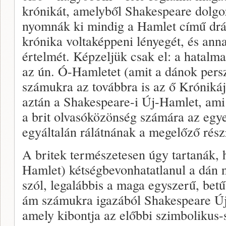
krónikát, amelyből Shakespeare dolgoz
nyomnák ki mindig a Hamlet című drá
krónika voltaképpeni lényegét, és anna
értelmét. Képzeljük csak el: a hatalma
az ún. Ó-Hamletet (amit a dánok pers
számukra az továbbra is az ő Krónikáj
aztán a Shakespeare-i Új-Hamlet, ami
a brit olvasóközönség számára az egye
egyáltalán rálátnának a megelőző rész
A britek természetesen úgy tartanák, 
Hamlet) kétségbevonhatatlanul a dán n
szól, legalábbis a maga egyszerű, betű
ám számukra igazából Shakespeare Új-
amely kibontja az előbbi szimbolikus-s