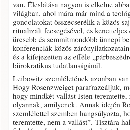
van. Éleslátása nagyon is elkelne abban
világban, ahol mára már mind a teológi
gondolatokat összecserélik a közös saj
ritualizált fecsegésével, és kenettelje
üresebb és semmitmondóbb ünnepi besz
konferenciák közös zárónyilatkozatain
és a kifejezetten az efféle „párbeszéd
bürokratikus tudatlanságánál.
Leibowitz szemléletének azonban van e
Hogy Rosenzweiget parafrazeáljuk, m
hogy mindkét vallást Isten teremtette
olyannak, amilyenek. Annak idején Ro
szemlélettel szemben hangsúlyozta, ho
teremtette, nem a vallást”. Tisztára h