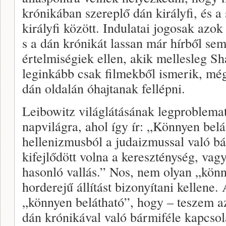
krónikában szereplő dán királyfi, és 
királyfi között. Indulatai jogosak azo
s a dán krónikát lassan már hírből s
értelmiségiek ellen, akik mellesleg S
leginkább csak filmekből ismerik, még
dán oldalán óhajtanak fellépni.
Leibowitz világlátásának legproblemat
napvilágra, ahol így ír: „Könnyen belá
hellenizmusból a judaizmussal való bá
kifejlődött volna a kereszténység, vag
hasonló vallás.” Nos, nem olyan „könn
horderejű állítást bizonyítani kellene
„könnyen belátható”, hogy – teszem a
dán krónikával való bármiféle kapcsolat