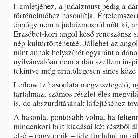
Hamletjéhez, a judaizmust pedig a dá
történelméhez hasonlítja. Értelemszer
éppúgy nem a judaizmusból nőtt ki, a
Erzsébet-kori angol késő reneszánsz s
nép kultúrtörténetéé. Jóllehet az ango
mint annak helyszínét egyaránt a dáno
nyilvánvalóan nem a dán szellem inspir
tekintve még érintőlegesen sincs köze
Leibowitz hasonlata megvesztegető, n
tartalmaz, számos részlet éles megvil
is, de abszurditásának kifejtéséhez tov
A hasonlat pontosabb volna, ha felte
mindenkori brit kiadásai két részből 
első – nagyobbik – fele foglalná magá