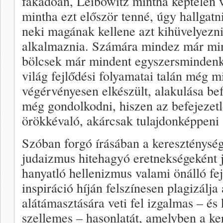
fakadóan, Leibowitz mintha képtelen v
mintha ezt először tenné, úgy hallgatn
neki magának kellene azt kihüvelyezni
alkalmaznia. Számára mindez már min
bölcsek már mindent egyszersmindenko
világ fejlődési folyamatai talán még mi
végérvényesen elkészült, alakulása bef
még gondolkodni, hiszen az befejezetl
örökkévaló, akárcsak tulajdonképpeni 
Szóban forgó írásában a kereszténysé
judaizmus hitehagyó eretnekségeként 
hanyatló hellenizmus valami önálló fe
inspiráció híján felszínesen plagizálja
alátámasztására veti fel izgalmas – és
szellemes – hasonlatát, amelyben a k