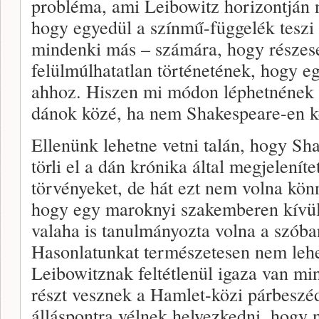
probléma, ami Leibowitz horizontján 
hogy egyedül a színmű-függelék teszi 
mindenki más – számára, hogy részese
felülmúlhatatlan történetének, hogy e
ahhoz. Hiszen mi módon léphetnének 
dánok közé, ha nem Shakespeare-en k
Ellenünk lehetne vetni talán, hogy S
törli el a dán krónika által megjelenít
törvényeket, de hát ezt nem volna könn
hogy egy maroknyi szakemberen kívül
valaha is tanulmányozta volna a szóba
Hasonlatunkat természetesen nem lehet
Leibowitznak feltétlenül igaza van mi
részt vesznek a Hamlet-közi párbeszé
álláspontra vélnek helyezkedni, hogy 