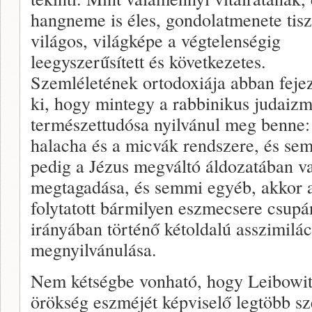
hangneme is éles, gondolatmenete tisz
világos, világképe a végtelenségig
leegyszerűsített és következetes.
Szemléletének ortodoxiája abban feje
ki, hogy mintegy a rabbinikus judaiz
természettudósa nyilvánul meg benne:
halacha és a micvák rendszere, és se
pedig a Jézus megváltó áldozatában va
megtagadása, és semmi egyéb, akkor 
folytatott bármilyen eszmecsere csup
irányában történő kétoldalú asszimilác
megnyilvánulása.
Nem kétségbe vonható, hogy Leibowitz
örökség eszméjét képviselő legtöbb s