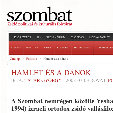
ELŐFIZETÉS
1%
SZEMINÁRIUM
ELŐADÁS
MÉDIAAJÁNLAT
CÍMLAP
POLITIKA
HÍREK
KULTÚRA
HAGYOMÁNY
TÖRTÉNELE
Címlap
Politika
Hamlet és a dánok
HAMLET ÉS A DÁNOK
ÍRTA:
TATÁR GYÖRGY
-
2008-07-03
ROVAT:
P
A Szombat nemrégen közölte Yesha
1994) izraeli ortodox zsidó vallásfil