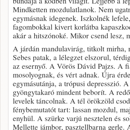
bundája a ködben világít. Lejjebb a l
Mindketten mozdulatlanok. Nem ugat
egymásnak idegenek. Iszkolnék lefele,
fagombokkal kivert korlátba kapaszk
akár a hitszónoké. Mikor csend lesz, 
A járdán mandulavirág, titkolt mirha,
Sebes patak, a lélegzet elszorul, térd
az esernyő. A Vörös Dávid Pajzs. A fi
mosolyognak, és vért adnak. Újra érd
egymásutánja, a trópusi depresszió. 
gyöngytakaró mindent beborít. A redő
levelek táncolnak. A tél örökzöld cs
fénybemutatót tart: lassan mozdul, ma
enyhül. A szürke varjú nesztelen és s
Mellette jámbor, pasztellbarna gerle. 