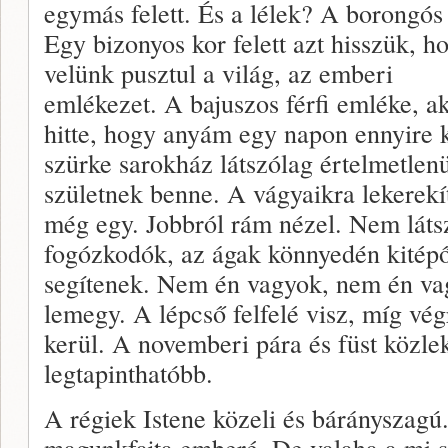
egymás felett. És a lélek? A borongós
Egy bizonyos kor felett azt hisszük, h
velünk pusztul a világ, az emberi
emlékezet. A bajuszos férfi emléke, a
hitte, hogy anyám egy napon ennyire k
szürke sarokház látszólag értelmetlenü
születnek benne. A vágyaikra lekerekít
még egy. Jobbról rám nézel. Nem lát
fogózkodók, az ágak könnyedén kitépő
segítenek. Nem én vagyok, nem én vag
lemegy. A lépcső felfelé visz, míg v
kerül. A novemberi pára és füst közle
legtapinthatóbb.
A régiek Istene közeli és bárányszagú.
magunkfajta emberé. De valaha a mi sz