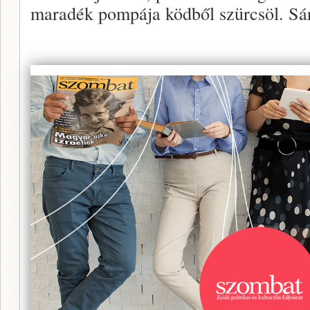
maradék pompája ködből szürcsöl. Sárg