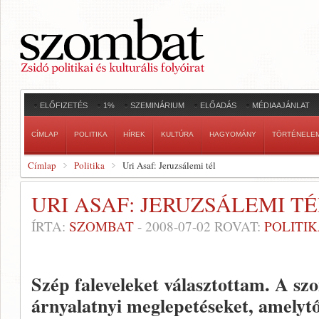
ELŐFIZETÉS
1%
SZEMINÁRIUM
ELŐADÁS
MÉDIAAJÁNLAT
CÍMLAP
POLITIKA
HÍREK
KULTÚRA
HAGYOMÁNY
TÖRTÉNELE
Címlap
Politika
Uri Asaf: Jeruzsálemi tél
URI ASAF: JERUZSÁLEMI T
ÍRTA:
SZOMBAT
-
2008-07-02
ROVAT:
POLITI
Szép faleveleket választottam. A sz
árnyalatnyi meglepetéseket, amelytő