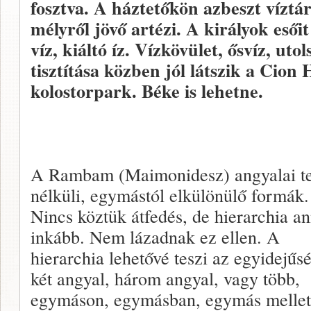
fosztva. A háztetőkön azbeszt víztá
mélyről jövő artézi. A királyok eső
víz, kiáltó íz. Vízkövület, ősvíz, uto
tisztítása közben jól látszik a Cion
kolostorpark. Béke is lehetne.
A Rambam (Maimonidesz) angyalai te
nélküli, egymástól elkülönülő formák.
Nincs köztük átfedés, de hierarchia an
inkább. Nem lázadnak ez ellen. A
hierarchia lehetővé teszi az egyidejűsé
két angyal, három angyal, vagy több,
egymáson, egymásban, egymás mellet