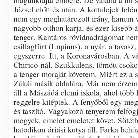
József előtt és után. A kottafejek fel
nem egy meghatározott irány, hanem v
nagyobb otthon karja, és ezer kisebb 
tenger. Kantáros rövidnadrágomat nem
csillagfürt (Lupinus), a nyár, a tavasz
egyszerre. Itt, a Koronavárosban. A v
Chirico-nál. Szukkulens, tömött csoko
a tenger moraját követem. Miért ez a
Zákái másik oldalára. Már nem érzem a 
áll a Mászádá elemi iskola, ahol több 
reggelre kitéptek. A fenyőből egy me
és taszító. Vágyakozó tenyerem felfog
megyek, emelet emeletet követ. Sötétb
hatodikon óriási kutya áll. Farka behú