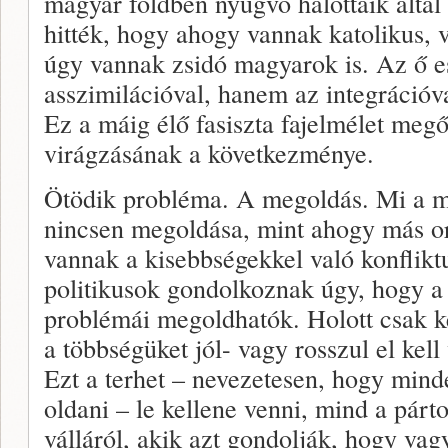
magyar földben nyugvó halottaik által 
hitték, hogy ahogy vannak katolikus, 
úgy vannak zsidó magyarok is. Az ő 
asszimilációval, hanem az integrációva
Ez a máig élő fasiszta fajelmélet meg
virágzásának a következménye.
Ötödik probléma. A megoldás. Mi a 
nincsen megoldása, mint ahogy más or
vannak a kisebbségekkel való konflikt
politikusok gondolkoznak úgy, hogy a 
problémái megoldhatók. Holott csak k
a többségüket jól- vagy rosszul el kell
Ezt a terhet – nevezetesen, hogy min
oldani – le kellene venni, mind a pár
válláról, akik azt gondolják, hogy vagy