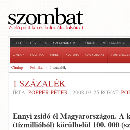
ELŐFIZETÉS
1%
SZEMINÁRIUM
ELŐADÁS
MÉDIAAJÁNLAT
CÍMLAP
POLITIKA
HÍREK
KULTÚRA
HAGYOMÁNY
TÖRTÉNELE
Címlap
Politika
1 százalék
1 SZÁZALÉK
ÍRTA:
POPPER PÉTER
-
2008-03-25
ROVAT:
PO
Ennyi zsidó él Magyarországon. A kö
(tízmillióból) körülbelül 100. 000 (s