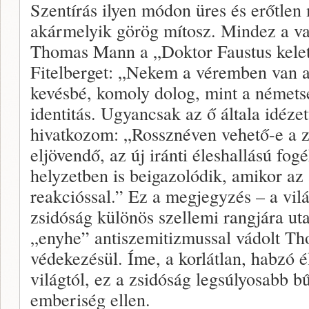
Szentírás ilyen módon üres és erőtlen
akármelyik görög mítosz. Mindez a val
Thomas Mann a „Doktor Faustus kelet
Fitelberget: „Nekem a véremben van 
kevésbé, komoly dolog, mint a németsé
identitás. Ugyancsak az ő általa idéze
hivatkozom: „Rossznéven vehető-e a zs
eljövendő, az új iránti éleshallású fo
helyzetben is beigazolódik, amikor az
reakcióssal.” Ez a megjegyzés – a vilá
zsidóság különös szellemi rangjára ut
„enyhe” antiszemitizmussal vádolt Th
védekezésül. Íme, a korlátlan, habzó é
világtól, ez a zsidóság legsúlyosabb b
emberiség ellen.