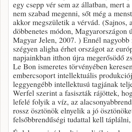
egy csepp vér sem az állatban, mert 
nem szabad megenni, sőt még a menstru
akkor megszületik a vérvád. (Sajnos,
döbbenetes módon, Magyarországon újr
Magyar Jelen, 2007. ) Ennél nagyobb m
szégyen aligha érhet országot az euró
napjainkban itthon újra megerősödő zs
Le Bon ismeretes törvényében keresen
embercsoport intellektuális produkció
leggyengébb intellektusú tagjának telj
Werfel szerint a fasiszták rájöttek, hog
lefelé folyik a víz, az alacsonyabbren
rossz ösztönök elnyelik a jó ösztönö
felsőbbrendűségi tudattal kell tápláln