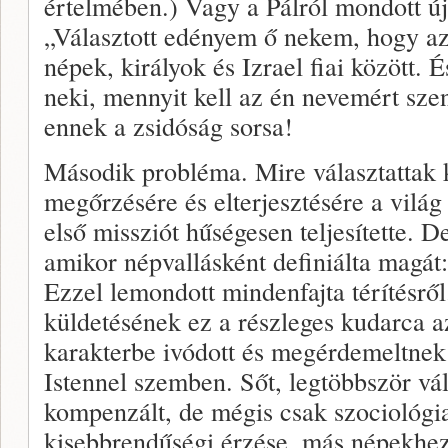
értelmében.) Vagy a Pálról mondott új
„Választott edényem ő nekem, hogy a
népek, királyok és Izrael fiai között
neki, mennyit kell az én nevemért sze
ennek a zsidóság sorsa!
Második probléma. Mire választattak k
megőrzésére és elterjesztésére a világ
első missziót hűségesen teljesítette. 
amikor népvallásként definiálta magát:
Ezzel lemondott mindenfajta térítésrő
küldetésének ez a részleges kudarca a
karakterbe ivódott és megérdemeltnek 
Istennel szemben. Sőt, legtöbbször vál
kompenzált, de mégis csak szociológia
kisebbrendűségi érzése, más népekhez