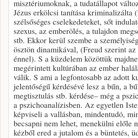
misztériumoknak, a tudatállapot válto
Jézus erkölcsi tanítása kriminalizálta 
szélsőséges cselekedeteket, sőt indula
szexus, az emberölés, a tulajdon meg
stb. Ekkor kerül szembe a személyiség
ösztön dinamikával, (Freud szerint az
énnel). S a küzdelem közöttük majdn
megérintett kultúrában az ember halál
válik. S ami a legfontosabb az adott k
jelentőségű kérdésévé lesz a bűn, a bű
megtisztulás stb. kérdése– még a pszi
a pszichoanalízisben. Az egyetlen Iste
képviseli a vallásban, mindentudó, mi
becsapni nem lehet, menekülni előle n
kézből ered a jutalom és a büntetés, ü