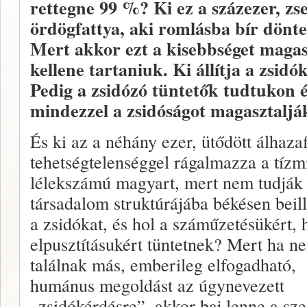
rettegne 99 %? Ki ez a százezer, zse
ördögfattya, aki romlásba bír dönte
Mert akkor ezt a kisebbséget mag
kellene tartaniuk. Ki állítja a zsid
Pedig a zsidózó tüntetők tudtukon 
mindezzel a zsidóságot magasztaljá
És ki az a néhány ezer, ütődött álhazaf
tehetségtelenséggel rágalmazza a tízmi
lélekszámú magyart, mert nem tudják
társadalom struktúrájába békésen beill
a zsidókat, és hol a száműzetésükért, 
elpusztításukért tüntetnek? Mert ha n
találnak más, emberileg elfogadható,
humánus megoldást az úgynevezett
„zsidókérdésre”, akkor baj lenne a sze