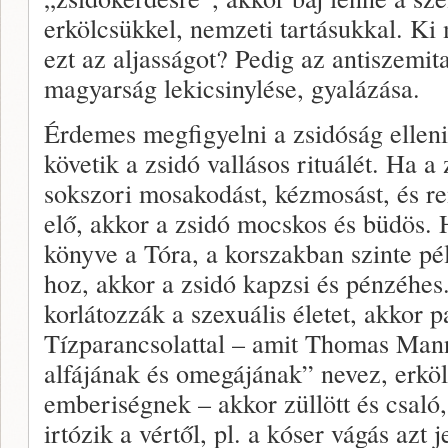
erkölcsükkel, nemzeti tartásukkal. Ki 
ezt az aljasságot? Pedig az antiszemit
magyarság lekicsinylése, gyalázása.
Érdemes megfigyelni a zsidóság ellen
követik a zsidó vallásos rituálét. Ha a
sokszori mosakodást, kézmosást, és ren
elő, akkor a zsidó mocskos és büdös. 
könyve a Tóra, a korszakban szinte pél
hoz, akkor a zsidó kapzsi és pénzéhes
korlátozzák a szexuális életet, akkor 
Tízparancsolattal – amit Thomas Man
alfájának és omegájának” nevez, erköl
emberiségnek – akkor züllött és csaló,
irtózik a vértől, pl. a kóser vágás azt