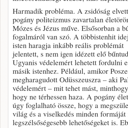
Harmadik probléma. A zsidóság elvett
pogány politeizmus zavartalan életörö
Mózes és Jézus műve. Elsősorban a b
fogalmáról van szó. A többistenhit ide
isten haragja inkább reális problémát
jelentett, s nem igen idézett elő bűntud
Ugyanis védelemért lehetett fordulni 
másik istenhez. Például, amikor Posz
megharagudott Odüsszeuszra – aki Pa
védelemért – mit tehet mást, minthogy 
hogy ne térhessen haza. A pogány élet
úgy foglalható össze, hogy a megszüle
világ és a viselkedés minden formáját
legszélsőségesebb lehetőségeket is. E