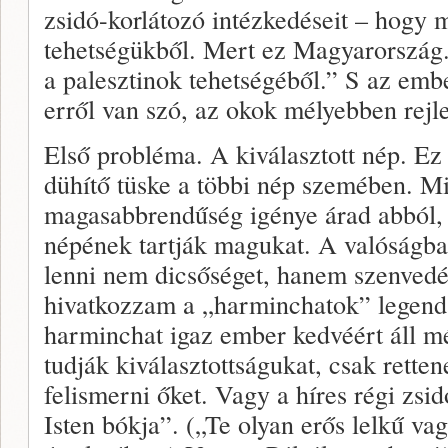
zsidó-korlátozó intézkedéseit – hogy 
tehetségükből. Mert ez Magyarország.
a palesztinok tehetségéből.” S az emb
erről van szó, az okok mélyebben rejl
Első probléma. A kiválasztott nép. Ez 
dühítő tüske a többi nép szemében. Mi
magasabbrendűség igénye árad abból, a
népének tartják magukat. A valóságban
lenni nem dicsőséget, hanem szenvedés
hivatkozzam a „harminchatok” legendá
harminchat igaz ember kedvéért áll m
tudják kiválasztottságukat, csak retten
felismerni őket. Vagy a híres régi zsi
Isten bókja”. („Te olyan erős lelkű vag