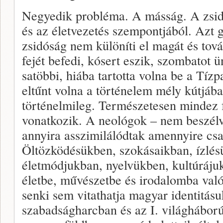
Negyedik probléma. A másság. A zsidó
és az életvezetés szempontjából. Azt
zsidóság nem különíti el magát és tová
fejét befedi, kósert eszik, szombatot 
satöbbi, hiába tartotta volna be a Tíz
eltűnt volna a történelem mély kútjáb
történelmileg. Természetesen mindez 
vonatkozik. A neológok – nem beszélv
annyira asszimilálódtak amennyire csa
Öltözködésükben, szokásaikban, ízlés
életmódjukban, nyelvükben, kultúráj
életbe, művészetbe és irodalomba val
senki sem vitathatja magyar identitás
szabadságharcban és az I. világháború