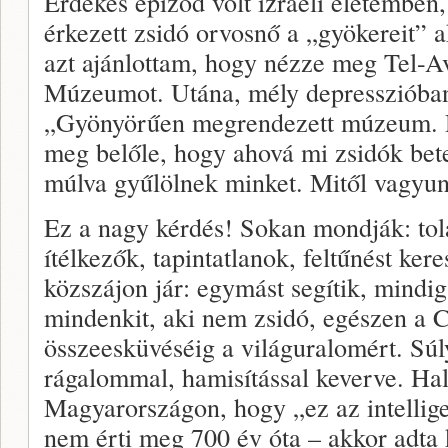
Érdekes epizód volt izraeli életemben,
érkezett zsidó orvosnő a „gyökereit” 
azt ajánlottam, hogy nézze meg Tel-A
Múzeumot. Utána, mély depresszióban 
„Gyönyörűen megrendezett múzeum. D
meg belőle, hogy ahová mi zsidók bete
múlva gyűlölnek minket. Mitől vagyun
Ez a nagy kérdés! Sokan mondják: tol
ítélkezők, tapintatlanok, feltűnést ke
közszájon jár: egymást segítik, mindi
mindenkit, aki nem zsidó, egészen a 
összeesküvéséig a világuralomért. Súl
rágalommal, hamisítással keverve. Hal
Magyarországon, hogy „ez az intellige
nem érti meg 700 év óta – akkor adta 