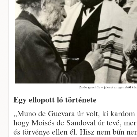
Zsido gauchók – jelenet a regényből kés
Egy ellopott ló története
„Muno de Guevara úr volt, ki kardom 
hogy Moisés de Sandoval úr tevé, mert 
és törvénye ellen él. Hisz nem bűn ne