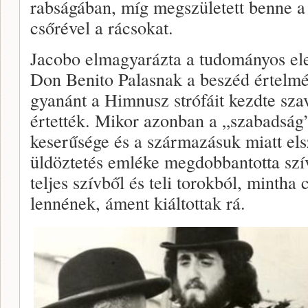
rabságában, míg megszületett benne a 
csőrével a rácsokat.
Jacobo elmagyarázta a tudományos el
Don Benito Palasnak a beszéd értelmét
gyanánt a Himnusz strófáit kezdte sza
értették. Mikor azonban a „szabadság”
keserűsége és a származásuk miatt el
üldöztetés emléke megdobbantotta szí
teljes szívből és teli torokból, mintha
lennének, áment kiáltottak rá.