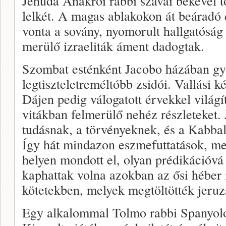
Jehuda Anakroi rabbi szavai békével 
lelkét. A magas ablakokon át beáradó
vonta a sovány, nyomorult hallgatóság 
merülő izraeliták áment dadogtak.
Szombat esténként Jacobo házában gyű
legtiszteletreméltóbb zsidói. Vallási k
Dájen pedig válogatott érvekkel világ
vitákban felmerülő nehéz részleteket. 
tudásnak, a törvényeknek, és a Kabbala
Így hát mindazon eszmefuttatások, me
helyen mondott el, olyan prédikációvá 
kaphattak volna azokban az ősi héber n
kötetekben, melyek megtöltötték jeruz
Egy alkalommal Tolmo rabbi Spanyolo