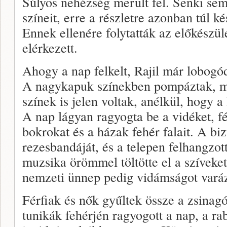
Súlyos nehézség merült fel. Senki sem
színeit, erre a részletre azonban túl k
Ennek ellenére folytatták az előkészül
elérkezett.
Ahogy a nap felkelt, Rajil már lobogód
A nagykapuk színekben pompáztak, mi
színek is jelen voltak, anélkül, hogy a
A nap lágyan ragyogta be a vidéket, f
bokrokat és a házak fehér falait. A biz
rezesbandáját, és a telepen felhangzo
muzsika örömmel töltötte el a szíveket
nemzeti ünnep pedig vidámságot varáz
Férfiak és nők gyűltek össze a zsinag
tunikák fehérjén ragyogott a nap, a ra