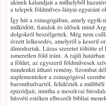
akinek kalandjait a műhelyből hazaté
a telepek földműves-lányai egyaránt ol
Így hát a zsinagógában, amely egyik-má
működött, fiatalok és idősek mind Arg
dolgokról beszélgettek. Még nem csilla
érzett lelkesedés, amelyről a keserű o
álmodoztak. Lázas szeretet töltötte el
ismeretlen föld iránt. A rajili határb
a földet, az egyszerű földművesek szí
mindenkit átható remény. Szombat dél
naplementekor a zsinagógával szembe
baromfiudvartól, felidézték a múltbéli
epizódjait, mintha a moszkvai birodal
húsvéti estéken elbeszélt bibliai menek