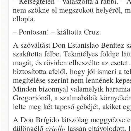
– Kétségtelen – válaszolta a rabbi. – A
nem szökne el megszokott helyéről, mi
ellopta.
– Pontosan! – kiáltotta Cruz.
A szóváltást Don Estanislao Benítez s
szakította félbe. Tekintélyes földije lá
magát, és röviden elbeszélte az esetet
biztosította afelől, hogy jól ismeri a t
megítélése szerint nem lennének képes
Minden bizonnyal valamelyik haramia h
Gregoriónál, a szalmabálák környékén 
lelte meg két taposó gebéjét, akiket egy
A Don Brígido látszólag meggyőzve e
dülöngélő
criollo
lassan eltávolodott, 