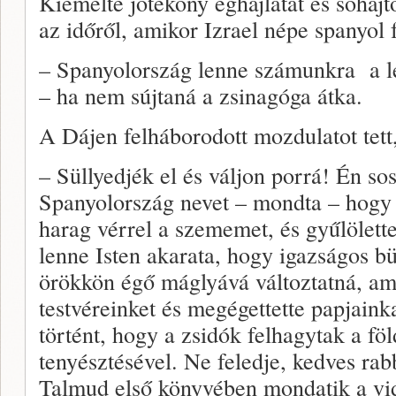
Kiemelte jótékony éghajlatát és sóhaj
az időről, amikor Izrael népe spanyol f
– Spanyolország lenne számunkra a l
– ha nem sújtaná a zsinagóga átka.
A Dájen felháborodott mozdulatot tett,
– Süllyedjék el és váljon porrá! Én so
Spanyolország nevet – mondta – hogy 
harag vérrel a szememet, és gyűlölett
lenne Isten akarata, hogy igazságos b
örökkön égő máglyává változtatná, am
testvéreinket és megégettette papjain
történt, hogy a zsidók felhagytak a föl
tenyésztésével. Ne feledje, kedves ra
Talmud első könyvében mondatik a vidé