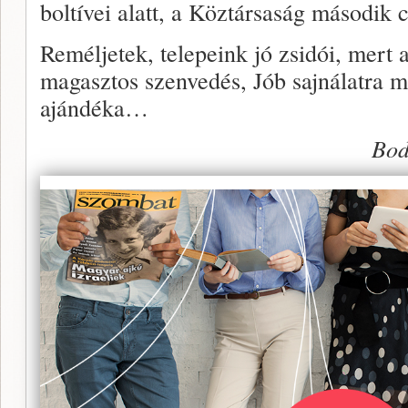
boltívei alatt, a Köztársaság másodi
Reméljetek, telepeink jó zsidói, mert 
magasztos szenvedés, Jób sajnálatra m
ajándéka…
Bod