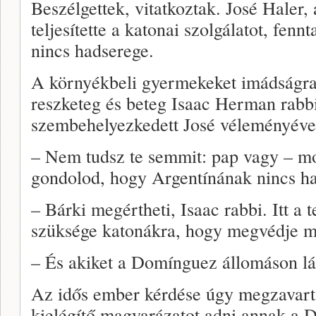
Beszélgettek, vitatkoztak. José Haler
teljesítette a katonai szolgálatot, fen
nincs hadserege.
A környékbeli gyermekeket imádságra t
reszketeg és beteg Isaac Herman rabb
szembehelyezkedett José véleményéve
– Nem tudsz te semmit: pap vagy – mo
gondolod, hogy Argentínának nincs h
– Bárki megértheti, Isaac rabbi. Itt a 
szüksége katonákra, hogy megvédje m
– És akiket a Domínguez állomáson lá
Az idős ember kérdése úgy megzavarta
kielégítő magyarázatot adni annak a 