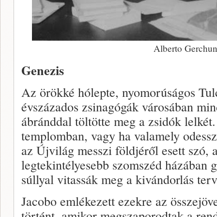
Alberto Gerchun
Genezis
Az örökké hólepte, nyomorúságos Tulc
évszázados zsinagógák városában min
ábránddal töltötte meg a zsidók lelkét
templomban, vagy ha valamely odesszai
az Újvilág messzi földjéről esett szó, a
legtekintélyesebb szomszéd házában g
súllyal vitassák meg a kivándorlás terv
Jacobo emlékezett ezekre az összejöv
történt, amikor megszaporodtak a rend