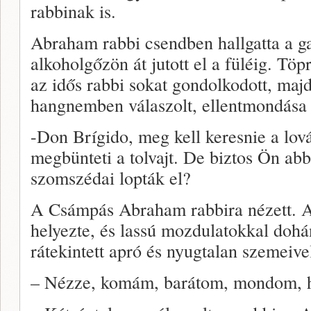
rabbinak is.
Abraham rabbi csendben hallgatta a g
alkoholgőzön át jutott el a füléig. Tö
az idős rabbi sokat gondolkodott, ma
hangnemben válaszolt, ellentmondása 
-Don Brígido, meg kell keresnie a lová
megbünteti a tolvajt. De biztos Ön abb
szomszédai lopták el?
A Csámpás Abraham rabbira nézett. A
helyezte, és lassú mozdulatokkal doh
rátekintett apró és nyugtalan szemeivel
– Nézze, komám, barátom, mondom, 