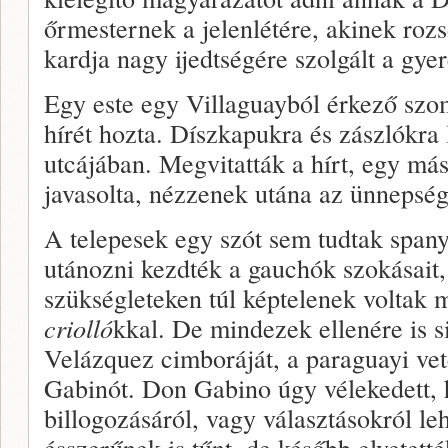
őrmesternek a jelenlétére, akinek ro
kardja nagy ijedtségére szolgált a gye
Egy este egy Villaguayból érkező sz
hírét hozta. Díszkapukra és zászlókra 
utcájában. Megvitatták a hírt, egy má
javasolta, nézzenek utána az ünnepsé
A telepesek egy szót sem tudtak span
utánozni kezdték a gauchók szokásait,
szükségleteken túl képtelenek voltak 
criolló
kkal. De mindezek ellenére is s
Velázquez cimboráját, a paraguayi ve
Gabinót. Don Gabino úgy vélekedett,
billogozásáról, vagy választásokról le
ésszerűnek is tűnt, de később elvetett