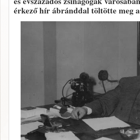
és évszázados zsinagógák városáb
érkező hír ábránddal töltötte meg a 