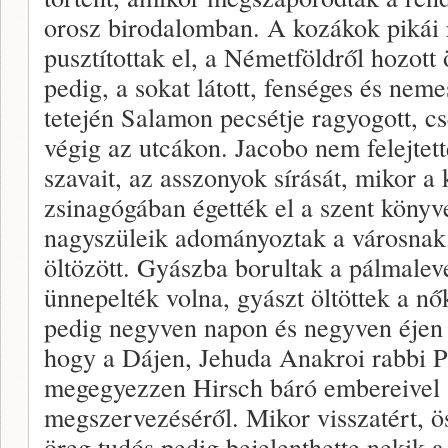
orosz birodalomban. A kozákok pikái 
pusztítottak el, a Németföldről hozot
pedig, a sokat látott, fenséges és ne
tetején Salamon pecsétje ragyogott, c
végig az utcákon. Jacobo nem felejtett
szavait, az asszonyok sírását, mikor 
zsinagógában égették el a szent könyv
nagyszüleik adományoztak a városnak
öltözött. Gyászba borultak a pálmalev
ünnepelték volna, gyászt öltöttek a n
pedig negyven napon és negyven éjen á
hogy a Dájen, Jehuda Anakroi rabbi P
megegyezzen Hirsch báró embereivel a
megszervezéséről. Mikor visszatért, ö
öreg tudós pedig bejelenthette nekik a 