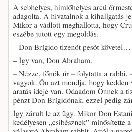
A sebhelyes, himlőhelyes arcú őrmest
adagolta. A hivatalnok a kihallgatás 
Mikor a vádlott meghallotta, hogy Cruz
eszébe jutott egy megoldás.
– Don Brígido tizenöt pesót követel…
– Így van, Don Abraham.
– Nézze, főnök úr – folytatta a rabbi. 
vagyok. Ön azt mondja, hogy kedden 
aratás ideje van. Odaadom Önnek a tiz
pénzt Don Brígidónak, ezzel pedig zá
Így zárult le az ügy. Mikor Don Estani
kedélyesen „csibésznek” minősítette 
választó Abraham rabbit. Attól a naptó