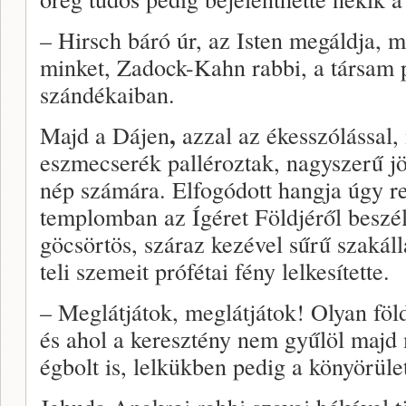
– Hirsch báró úr, az Isten megáldja,
minket, Zadock-Kahn rabbi, a társam p
szándékaiban.
,
Majd a Dájen
azzal az ékesszólással,
eszmecserék palléroztak, nagyszerű jöv
nép számára. Elfogódott hangja úgy r
templomban az Ígéret Földjéről beszélt
göcsörtös, száraz kezével sűrű szakállá
teli szemeit prófétai fény lelkesítette.
– Meglátjátok, meglátjátok! Olyan föl
és ahol a keresztény nem gyűlöl majd 
égbolt is, lelkükben pedig a könyörüle