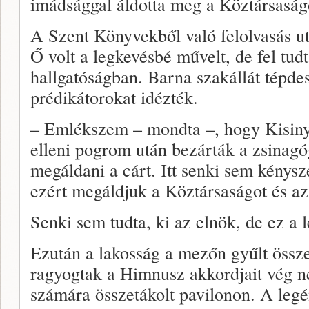
imádsággal áldotta meg a Köztársaság
A Szent Könyvekből való felolvasás ut
Ő volt a legkevésbé művelt, de fel tudt
hallgatóságban. Barna szakállát tépde
prédikátorokat idézték.
– Emlékszem – mondta –, hogy Kisiny
elleni pogrom után bezárták a zsinag
megáldani a cárt. Itt senki sem kénysz
ezért megáldjuk a Köztársaságot és az 
Senki sem tudta, ki az elnök, de ez a 
Ezután a lakosság a mezőn gyűlt össze
ragyogtak a Himnusz akkordjait vég n
számára összetákolt pavilonon. A legén