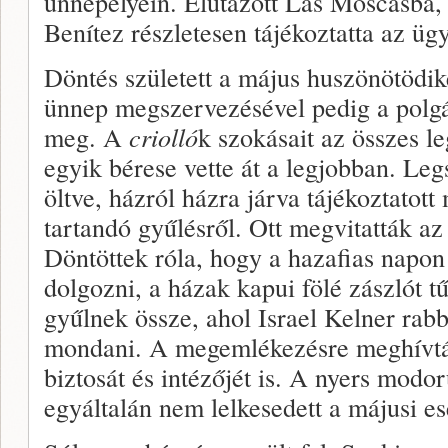
ünnepélyein. Elutazott Las Moscasba,
Benítez részletesen tájékoztatta az ügy
Döntés született a május huszönötödi
ünnep megszervezésével pedig a polgár
meg. A
criolló
k szokásait az összes l
egyik bérese vette át a legjobban. Le
öltve, házról házra járva tájékoztatot
tartandó gyűlésről. Ott megvitatták az
Döntöttek róla, hogy a hazafias napo
dolgozni, a házak kapui fölé zászlót 
gyűlnek össze, ahol Israel Kelner rabb
mondani. A megemlékezésre meghívtá
biztosát és intézőjét is. A nyers modo
egyáltalán nem lelkesedett a májusi e