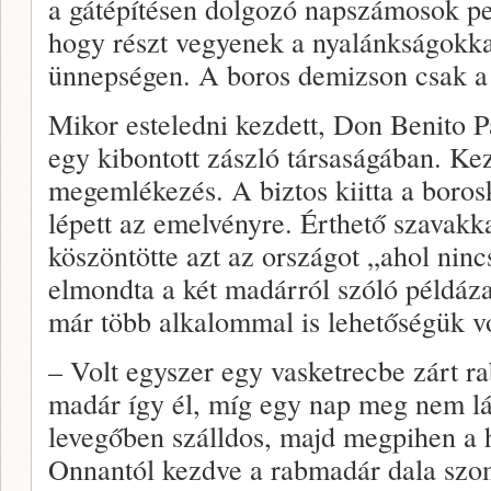
a gátépítésen dolgozó napszámosok p
hogy részt vegyenek a nyalánkságokka
ünnepségen. A boros demizson csak a b
Mikor esteledni kezdett, Don Benito Pa
egy kibontott zászló társaságában. Kez
megemlékezés. A biztos kiitta a borosk
lépett az emelvényre. Érthető szavakk
köszöntötte azt az országot „ahol ni
elmondta a két madárról szóló példáza
már több alkalommal is lehetőségük vo
– Volt egyszer egy vasketrecbe zárt r
madár így él, míg egy nap meg nem lá
levegőben szálldos, majd megpihen a h
Onnantól kezdve a rabmadár dala szom