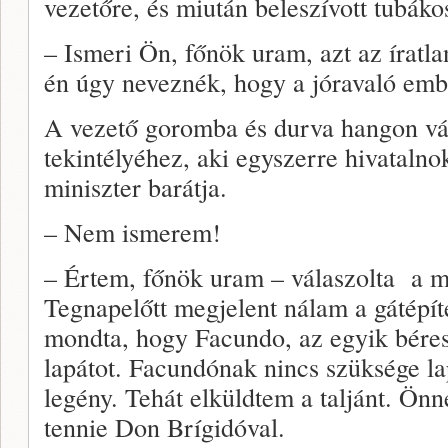
vezetőre, és miután beleszívott tubáko
– Ismeri Ön, főnök uram, azt az íratl
én úgy neveznék, hogy a jóravaló em
A vezető goromba és durva hangon vá
tekintélyéhez, aki egyszerre hivatalno
miniszter barátja.
– Nem ismerem!
– Értem, főnök uram – válaszolta a má
Tegnapelőtt megjelent nálam a gátépít
mondta, hogy Facundo, az egyik béres
lapátot. Facundónak nincs szüksége la
legény. Tehát elküldtem a taljánt. Önn
tennie Don Brígidóval.