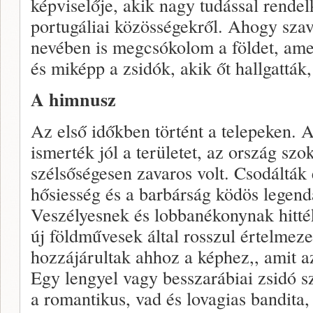
képviselője, akik nagy tudással rendel
portugáliai közösségekről. Ahogy szav
nevében is megcsókolom a földet, ame
és miképp a zsidók, akik őt hallgatták
A himnusz
Az első időkben történt a telepeken. 
ismerték jól a területet, az ország szo
szélsőségesen zavaros volt. Csodálták é
hősiesség és a barbárság ködös legend
Veszélyesnek és lobbanékonynak hitték
új földművesek által rosszul értelmeze
hozzájárultak ahhoz a képhez,, amit az
Egy lengyel vagy besszarábiai zsidó 
a romantikus, vad és lovagias bandita