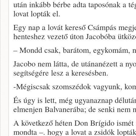
után inkább bérbe adta taposónak a t
lovat lopták el.
Egy nap a lovát kereső Csámpás megjel
henteshez vezető úton Jacobóba ütközöt
– Mondd csak, barátom, egykomám, ne
Jacobo nem látta, de utánanézett a n
segítségére lesz a keresésben.
-Mégiscsak szomszédok vagyunk, k
És úgy is lett, még ugyanaznap délutá
elmenjen Balvanerába; de senki nem ne
A következő héten Don Brígido ismét 
mondta –. hogy a lovat a zsidók lopták 