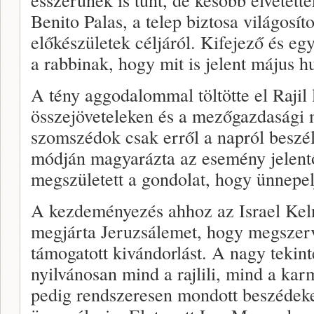
Benito Palas, a telep biztosa világosíto
előkészületek céljáról. Kifejező és e
a rabbinak, hogy mit is jelent május h
A tény aggodalommal töltötte el Rajil l
összejöveteleken és a mezőgazdasági
szomszédok csak erről a napról beszé
módján magyarázta az esemény jelentő
megszületett a gondolat, hogy ünnepe
A kezdeményezés ahhoz az Israel Keln
megjárta Jeruzsálemet, hogy megszerv
támogatott kivándorlást. A nagy tekin
nyilvánosan mind a rajlili, mind a kar
pedig rendszeresen mondott beszédeke