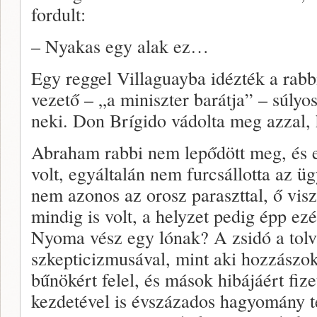
fordult:
– Nyakas egy alak ez…
Egy reggel Villaguayba idézték a rabbit
vezető – „a miniszter barátja” – súlyos
neki. Don Brígido vádolta meg azzal, h
Abraham rabbi nem lepődött meg, és e
volt, egyáltalán nem furcsállotta az ü
nem azonos az orosz paraszttal, ő visz
mindig is volt, a helyzet pedig épp ezé
Nyoma vész egy lónak? A zsidó a tolv
szkepticizmusával, mint aki hozzászok
bűnökért felel, és mások hibájáért fizet
kezdetével is évszázados hagyomány t