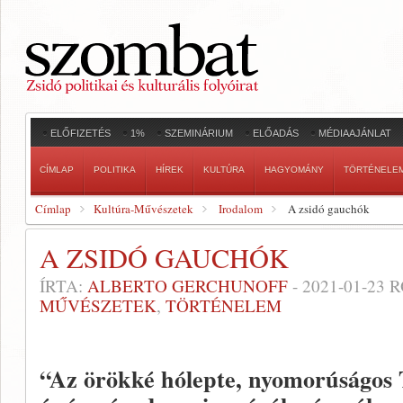
ELŐFIZETÉS
1%
SZEMINÁRIUM
ELŐADÁS
MÉDIAAJÁNLAT
CÍMLAP
POLITIKA
HÍREK
KULTÚRA
HAGYOMÁNY
TÖRTÉNELE
Címlap
Kultúra-Művészetek
Irodalom
A zsidó gauchók
A ZSIDÓ GAUCHÓK
ÍRTA:
ALBERTO GERCHUNOFF
-
2021-01-23
R
MŰVÉSZETEK
,
TÖRTÉNELEM
“Az örökké hólepte, nyomorúságos T