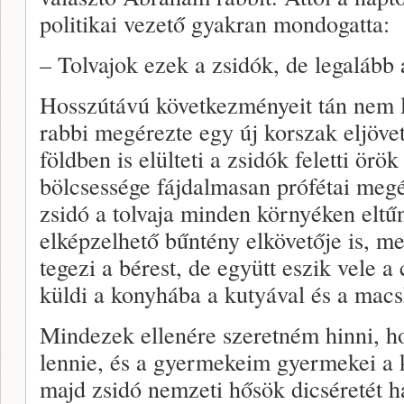
politikai vezető gyakran mondogatta:
– Tolvajok ezek a zsidók, de legalább 
Hosszútávú következményeit tán nem l
rabbi megérezte egy új korszak eljövet
földben is elülteti a zsidók feletti örö
bölcsessége fájdalmasan prófétai megé
zsidó a tolvaja minden környéken eltű
elképzelhető bűntény elkövetője is, m
tegezi a bérest, de együtt eszik vele a
küldi a konyhába a kutyával és a mac
Mindezek ellenére szeretném hinni, h
lennie, és a gyermekeim gyermekei a 
majd zsidó nemzeti hősök dicséretét ha