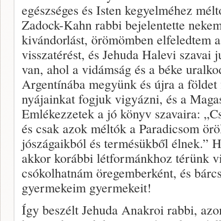
egészséges és Isten kegyelméhez méltó
Zadock-Kahn rabbi bejelentette nekem
kivándorlást, örömömben elfeledtem a
visszatérést, és Jehuda Halevi szavai 
van, ahol a vidámság és a béke uralk
Argentínába megyünk és újra a földet 
nyájainkat fogjuk vigyázni, és a Magas
Emlékezzetek a jó könyv szavaira: „Cs
és csak azok méltók a Paradicsom örök
jószágaikból és termésükből élnek.” H
akkor korábbi létformánkhoz térünk vi
csókolhatnám öregemberként, és bárcs
gyermekeim gyermekeit!
Így beszélt Jehuda Anakroi rabbi, azo