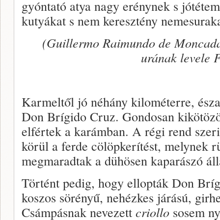
gyóntató atya nagy erénynek s jótétem
kutyákat s nem keresztény nemesuraka
(Guillermo Raimundo de Moncada,
urának levele 
Karmeltől jó néhány kilométerre, észak
Don Brígido Cruz. Gondosan kikötözö
elfértek a karámban. A régi rend szeri
körül a ferde cölöpkerítést, melynek 
megmaradtak a dühösen kaparászó áll
Történt pedig, hogy ellopták Don Bríg
koszos sörényű, nehézkes járású, girh
Csámpásnak nevezett
criollo
sosem nye