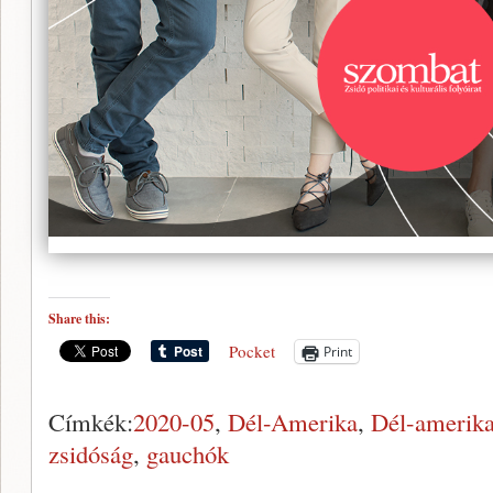
Share this:
Pocket
Print
Címkék:
2020-05
,
Dél-Amerika
,
Dél-amerika
zsidóság
,
gauchók