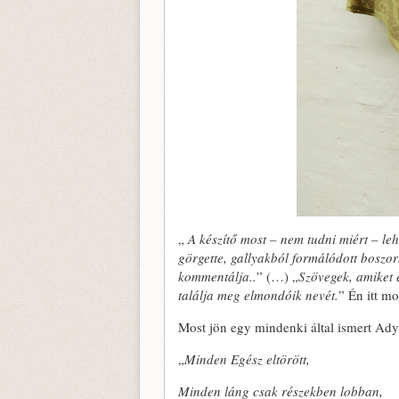
„
A készítő most – nem tudni miért – leh
görgette, gallyakból formálódott boszo
kommentálja..
” (…) „
Szövegek, amiket 
találja meg elmondóik nevét.
” Én itt m
Most jön egy mindenki által ismert Ady 
„
Minden Egész eltörött,
Minden láng csak részekben lobban,