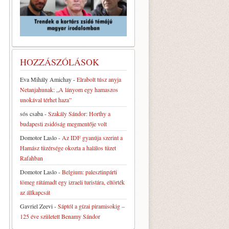
HOZZÁSZÓLÁSOK
Eva Mihály Amichay
-
Elrabolt túsz anyja
Netanjahunak: „A lányom egy hamaszos
unokával térhet haza”
sós csaba
-
Szakály Sándor: Horthy a
budapesti zsidóság megmentője volt
Domotor Laslo
-
Az IDF gyanúja szerint a
Hamász tüzérsége okozta a halálos tüzet
Rafahban
Domotor Laslo
-
Belgium: palesztinpárti
tömeg rátámadt egy izraeli turistára, eltörték
az állkapcsát
Gavriel Zeevi
-
Sáptól a gízai piramisokig –
125 éve született Benamy Sándor