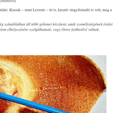
gybabáról
)
tálni. Kassák – mint Levente – írt is, kreatív tárgyformáló is volt, meg a
ég szándékában áll több gólemet készíteni, amik személyiségének óriási
halom elhelyezésére szolgálhatnak, vagy életre kelthetővé válnak.