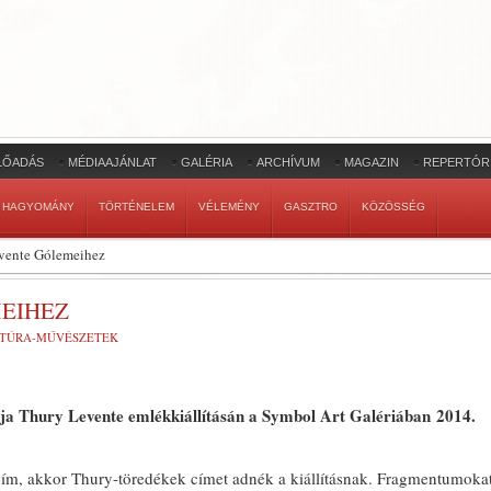
LŐADÁS
MÉDIAAJÁNLAT
GALÉRIA
ARCHÍVUM
MAGAZIN
REPERTÓR
HAGYOMÁNY
TÖRTÉNELEM
VÉLEMÉNY
GASZTRO
KÖZÖSSÉG
vente Gólemeihez
EIHEZ
TÚRA-MŰVÉSZETEK
ja Thury Levente emlékkiállításán a Symbol Art Galériában 2014.
cím, akkor Thury-töredékek címet adnék a kiállításnak. Fragmentumoka