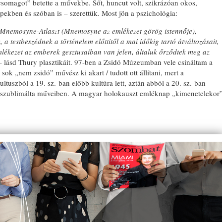
csomagot” betette a művekbe. Sőt, huncut volt, szikrázóan okos,
ekben és szóban is – szerettük. Most jön a pszichológia:
. Mnemosyne-Atlaszt (Mnemosyne az emlékezet görög istennője),
a testbeszédnek a történelem előttitől a mai időkig tartó átváltozásait,
mlékezet az emberek gesztusaiban van jelen, általuk őrződtek meg az
– lásd Thury plasztikáit. 97-ben a Zsidó Múzeumban vele csináltam a
sok „nem zsidó” művész ki akart / tudott ott állítani, mert a
ltuszból a 19. sz.-ban előbb kultúra lett, aztán abból a 20. sz.-ban
t szublimálta műveiben. A magyar holokauszt emléknap „kimenetelekor