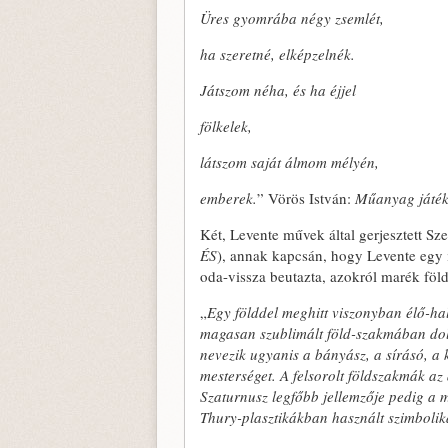
Üres gyomrába négy zsemlét,
ha szeretné, elképzelnék.
Játszom néha, és ha éjjel
fölkelek,
látszom saját álmom mélyén,
emberek.
” Vörös István:
Műanyag játék
Két, Levente művek által gerjesztett S
ÉS
), annak kapcsán, hogy Levente egy i
oda-vissza beutazta, azokról marék föl
„
Egy földdel meghitt viszonyban élő-ha
magasan szublimált föld-szakmában d
nevezik ugyanis a bányász, a sírásó, a k
mesterséget. A felsorolt földszakmák az 
Szaturnusz legfőbb jellemzője pedig a m
Thury-plasztikákban használt szimbolika