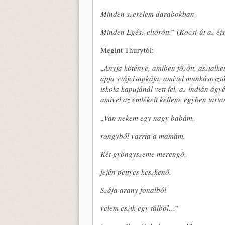
Minden szerelem darabokban,
Minden Egész eltörött.
” (
Kocsi-út az é
Megint Thurytól:
„
Anyja köténye, amiben főzött, asztalke
apja svájcisapkája, amivel munkásosztá
iskola kapujánál vett fel, az indián ág
amivel az emlékeit kellene egyben tarta
„
Van nekem egy nagy babám,
rongyból varrta a mamám.
Két gyöngyszeme merengő,
fején pettyes keszkenő.
Szája arany fonalból
velem eszik egy tálból…
”