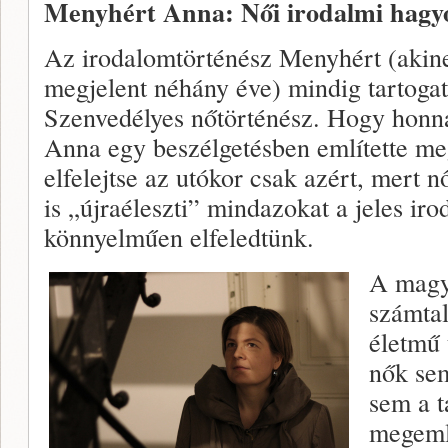
Menyhért Anna: Női irodalmi hagy
Az irodalomtörténész Menyhért (akine
megjelent néhány éve) mindig tartogat
Szenvedélyes nőtörténész. Hogy honna
Anna egy beszélgetésben említette me
elfelejtse az utókor csak azért, mert 
is „újraéleszti” mindazokat a jeles ir
könnyelműen elfeledtünk.
A magy
számtal
életmű 
nők sem
sem a 
megeml