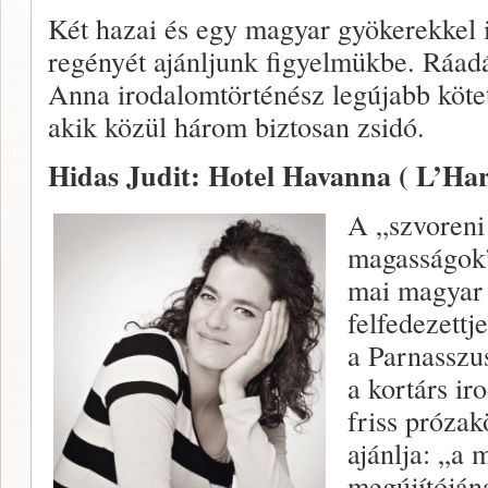
Két hazai és egy magyar gyökerekkel i
regényét ajánljunk figyelmükbe. Ráa
Anna irodalomtörténész legújabb kötet
akik közül három biztosan zsidó.
Hidas Judit: Hotel Havanna ( L’Har
A „szvoreni
magasságok”
mai magyar 
felfedezettj
a Parnasszu
a kortárs ir
friss prózak
ajánlja: „a 
megújítóján