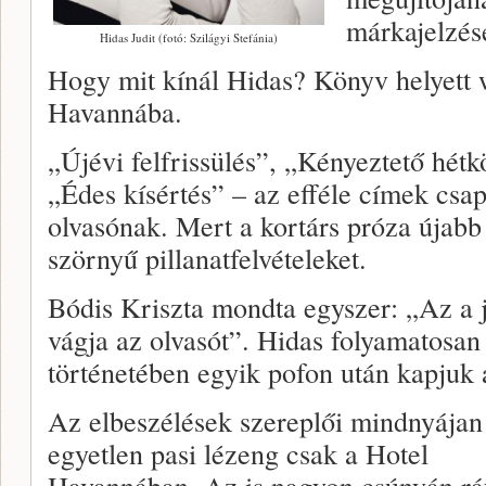
márkajelzése
Hidas Judit (fotó: Szilágyi Stefánia)
Hogy mit kínál Hidas? Könyv helyett 
Havannába.
„Újévi felfrissülés”, „Kényeztető hét
„Édes kísértés” – az efféle címek csap
olvasónak. Mert a kortárs próza újabb 
szörnyű pillanatfelvételeket.
Bódis Kriszta mondta egyszer: „Az a 
vágja az olvasót”. Hidas folyamatosan 
történetében egyik pofon után kapjuk 
Az elbeszélések szereplői mindnyájan
egyetlen pasi lézeng csak a Hotel
Havannában. Az is nagyon csúnyán rá