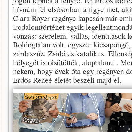
jogon lépnek a fényre. Én Erdős René
hívnám fel elsősorban a figyelmet, aki
Clara Royer regénye kapcsán már emlí
irodalomtörténet egyik legellentmond
vonzás: szerelem, vallás, identitások k
Boldogtalan volt, egyszer kicsapongó,
zárdaszűz. Zsidó és katolikus. Ellens
bélyegét is rásütötték, alaptalanul. M
nekem, hogy évek óta egy regényen d
Erdős Reneé életét beszéli majd el.