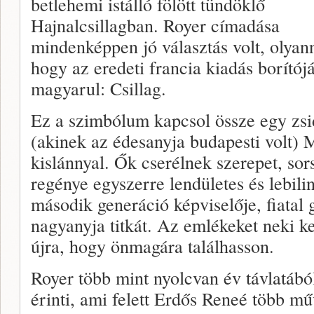
betlehemi istálló fölött tündöklő
Hajnalcsillagban. Royer címadása
mindenképpen jó választás volt, olyann
hogy az eredeti francia kiadás borítój
magyarul: Csillag.
Ez a szimbólum kapcsol össze egy zsi
(akinek az édesanyja budapesti volt) 
kislánnyal. Ők cserélnek szerepet, sors
regénye egyszerre lendületes és lebili
második generáció képviselője, fiatal 
nagyanyja titkát. Az emlékeket neki kell
újra, hogy önmagára találhasson.
Royer több mint nyolcvan év távlatábó
érinti, ami felett Erdős Reneé több m