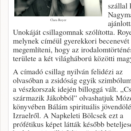
szállal
Nagyma
Clara Royer
ajánlot
Unokáját csillagomnak szólította. Roye
melynek címéül gyerekkori becenevét 
megemlíteni, hogy az irodalomtörténés
területe a két világháború közötti mag
A címadó csillag nyilván felidézi az
olvasóban a zsidóság egyik szimbólum
a vészkorszak idején billoggá vált. „Cs
származik Jákobból” olvashatjuk Móz
könyvében Bálám spirituális jövendölé
Izraelről. A Napkeleti Bölcsek ezt a
prófétikus képet látták később beteljes