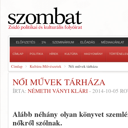
ELŐFIZETÉS
1%
SZEMINÁRIUM
ELŐADÁS
MÉDIAAJÁNLAT
CÍMLAP
POLITIKA
HÍREK
KULTÚRA
HAGYOMÁNY
TÖRTÉNELE
Címlap
Kultúra-Művészetek
Női művek tárháza
NŐI MŰVEK TÁRHÁZA
ÍRTA:
NÉMETH VÁNYI KLÁRI
-
2014-10-05
RO
Alább néhány olyan könyvet szemlé
nőkről szólnak.