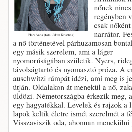
nőnek nincs
regényben v
csak nőként 
narrátor. Fes
Flóri Anna (fotó: Jakab Krisztina)
a nő történetével párhuzamosan bonta
egy másik szerelem, ami a láger
nyomorúságában születik. Nyers, ride
távolságtartó és nyomasztó próza. A c
auschwitzi rámpát idézi, ami meg is j
útján. Oldalakon át menekül a nő, zak
üldözi. Németországba érkezik meg, a
egy hagyatékkal. Levelek és rajzok a 
lapok keltik életre ismét szerelmét a fé
Visszaviszik oda, ahonnan menekülni 