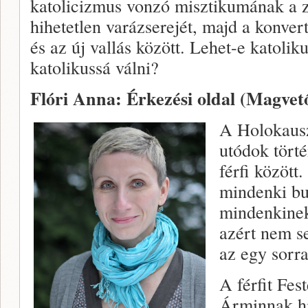
katolicizmus vonzó misztikumának a z
hihetetlen varázserejét, majd a konvert
és az új vallás között. Lehet-e katolik
katolikussá válni?
Flóri Anna: Érkezési oldal
(Magvető
A Holokaus
utódok törté
férfi között
mindenki bu
mindenkinek
azért nem se
az egy sorr
A férfit Fest
Árminnak hí