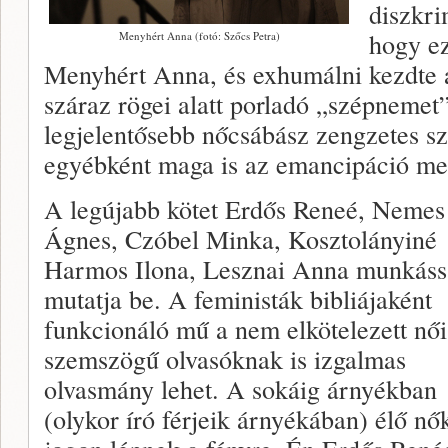
diszkr
hogy ez
Menyhért Anna (fotó: Szőcs Petra)
Menyhért Anna, és exhumálni kezdte 
száraz rögei alatt porladó „szépnemet
legjelentősebb nőcsábász zengzetes sza
egyébként maga is az emancipáció mel
A legújabb kötet Erdős Reneé, Neme
Ágnes, Czóbel Minka, Kosztolányiné
Harmos Ilona, Lesznai Anna munkáss
mutatja be. A feministák bibliájaként
funkcionáló mű a nem elkötelezett női
szemszögű olvasóknak is izgalmas
olvasmány lehet. A sokáig árnyékban
(olykor író férjeik árnyékában) élő nők