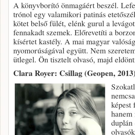
A könyvborító önmagáért beszél. Lefej
trónol egy valamikori patinás etetőszé
kötet belső fülét, elénk gurul a levágot
fennakadt szemek. Előrevetíti a borz
kísértet kastély. A mai magyar valósá
nyomorúságával együtt. Nem szeretem,
ütlegel. Ön tisztelt olvasó, majd eldönti
Clara Royer: Csillag
(Geopen, 2013
Szokatl
nemcsak
képest 
hanem 
duplán 
olvasó