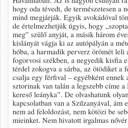
hogy oda tévedt, de természetesen a n
mind megjárják. Egyik avokádóval töm
de értelmezhetjük úgyis, hogy „szopta
meg” szülő anyját, a másik három éve
kislányát vágja ki az autópályán a mét
hóba, a harmadik perverz örömét leli 
fogorvosi székben, a negyedik kisfia e
térdel zokogva a sárba, az ötödiket a f
csalja egy férfival – egyébként ennek 
sztorinak van talán a legszebb címe a
kereső leányka”. De olvashatunk olyan 
kapcsolatban van a Szűzanyával, ám ez
nem ad feloldozást, nem kötözi be sebe
mieinket. Nem hivatott irgalmas nővér 