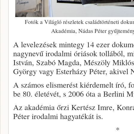
Fotók a Világló részletek családtörténeti dok
Akadémia, Nádas Péter gyűjtemény
A levelezések mintegy 14 ezer dokum
nagynevű irodalmi óriások tollából, m
István, Szabó Magda, Mészöly Miklós,
György vagy Esterházy Péter, akivel N
A számos elismerést kiérdemelt író, fo
be 80. életévét, s 2006 óta a Berlini 
Az akadémia őrzi Kertész Imre, Konr
Péter irodalmi hagyatékát is.
*