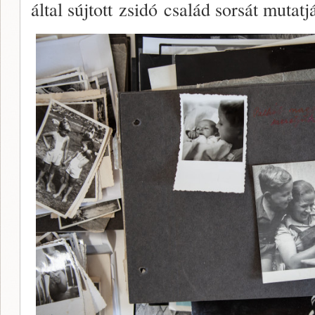
által sújtott zsidó család sorsát mutat