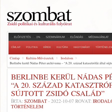
ELŐFIZETÉS
1%
SZEMINÁRIUM
ELŐADÁS
MÉDIAAJÁNLAT
CÍMLAP
POLITIKA
HÍREK
KULTÚRA
HAGYOMÁNY
TÖRTÉNELE
Címlap
Kultúra-Művészetek
Irodalom
Berlinbe kerül Nádas Péter archívuma – “A 20. század katasztrófái által sújt
BERLINBE KERÜL NÁDAS P
“A 20. SZÁZAD KATASZTRÓ
SÚJTOTT ZSIDÓ CSALÁD”
ÍRTA:
SZOMBAT
-
2022-10-07
ROVAT:
IRODAL
TÖRTÉNELEM