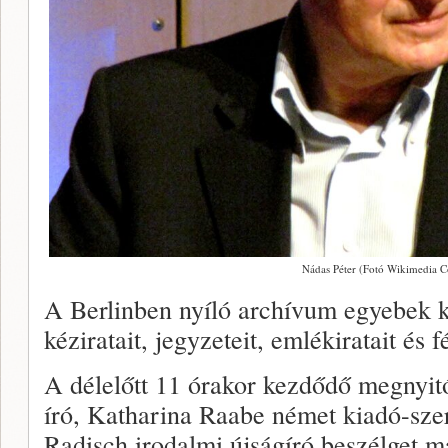
Nádas Péter (Fotó Wikimedia
A Berlinben nyíló archívum egyebek kö
kéziratait, jegyzeteit, emlékiratait és 
A délelőtt 11 órakor kezdődő megnyi
író, Katharina Raabe német kiadó-szer
Radisch irodalmi újságíró beszélget ma