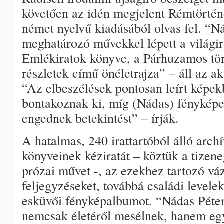
követően az idén megjelent Rémtörtén
német nyelvű kiadásából olvas fel. “N
meghatározó művekkel lépett a világi
Emlékiratok könyve, a Párhuzamos tör
részletek című önéletrajza” – áll az
“Az elbeszélések pontosan leírt képek
bontakoznak ki, míg (Nádas) fényképe
engednek betekintést” – írják.
A hatalmas, 240 irattartóból álló arch
könyveinek kéziratát – köztük a tizene
prózai művet -, az ezekhez tartozó váz
feljegyzéseket, továbbá családi levele
esküvői fényképalbumot. “Nádas Péter
nemcsak életéről mesélnek, hanem egy,