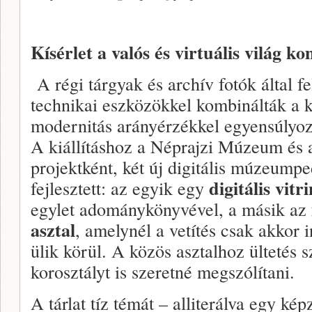
Kísérlet a valós és virtuális világ k
A régi tárgyak és archív fotók által 
technikai eszközökkel kombinálták a 
modernitás arányérzékkel egyensúlyoz,
A kiállításhoz a Néprajzi Múzeum é
projektként, két új digitális múzeump
digitális vitr
fejlesztett: az egyik egy
egylet adománykönyvével, a másik az
asztal
, amelynél a vetítés csak akkor 
ülik körül. A közös asztalhoz ültetés s
korosztályt is szeretné megszólítani.
A tárlat tíz témát – alliterálva egy kép