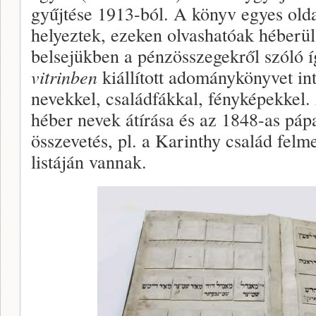
gyűjtése 1913-ból. A könyv egyes olda
helyeztek, ezeken olvashatóak héberü
belsejükben a pénzösszegekről szóló 
vitrinben
kiállított adománykönyvet in
nevekkel, családfákkal, fényképekkel. 
héber nevek átírása és az 1848-as pápa
összevetés, pl. a Karinthy család fel
listáján vannak.