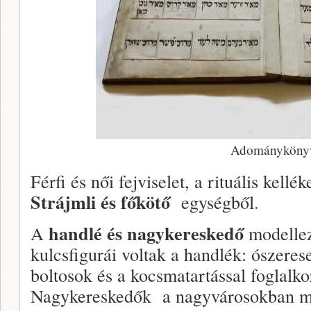
Adományköny
Férfi és női fejviselet, a rituális kell
Strájmli és főkötő
egységből.
handlé és nagykereskedő
A
modellez
kulcsfigurái voltak a handlék: ószeres
boltosok és a kocsmatartással foglal
Nagykereskedők a nagyvárosokban mű