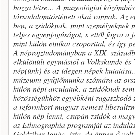
hozza létre… A muzeológiai közömbö
társadalomtörténeti okai vannak. Az 
ben, a zsidóknak, mint személyeknek 
teljes egyenjogúságot, s ettől fogva a
mint külön etnikai csoporttal, és így p
A néprajztudományban a XIX. századb
elkülönült egymástól a Volkskunde és 
nép(ünk) és az idegen népek kutatása
múzeumi gyűjtőmunka számára az ors
külön népi arculatuk, a zsidóknak sem.
közösségükhöz egyébként ragaszkodó z
a reformkori magyar nemesi liberaliz
külön nép lenni, csupán zsidók a ma
az Ethnographia programját az indulá
Goldziher Ignác írta, de éppen ő volt