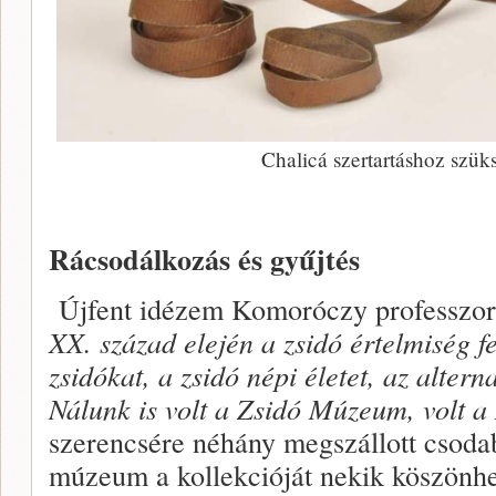
Chalicá szertartáshoz szük
Rácsodálkozás és gyűjtés
Újfent idézem Komoróczy professzor
XX. század elején a zsidó értelmiség fe
zsidókat, a zsidó népi életet, az alte
Nálunk is volt a Zsidó Múzeum, volt a
szerencsére néhány megszállott csoda
múzeum a kollekcióját nekik köszönhe