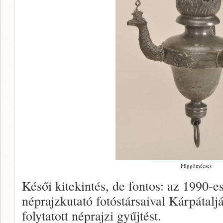
Függőmécses
Késői kitekintés, de fontos: az 1990-
néprajzkutató fotóstársaival Kárpátal
folytatott néprajzi gyűjtést.