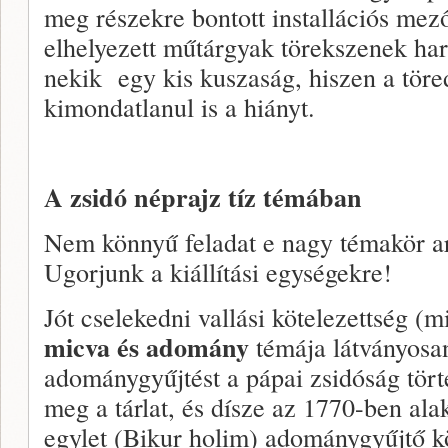
meg részekre bontott installációs mez
elhelyezett műtárgyak törekszenek harm
nekik egy kis kuszaság, hiszen a töred
kimondatlanul is a hiányt.
A zsidó néprajz tíz témában
Nem könnyű feladat e nagy témakör ar
Ugorjunk a kiállítási egységekre!
Jót cselekedni vallási kötelezettség (m
micva és
adomány
témája látványosa
adománygyűjtést a pápai zsidóság törté
meg a tárlat, és dísze az 1770-ben ala
egylet (Bikur holim) adománygyűjtő 