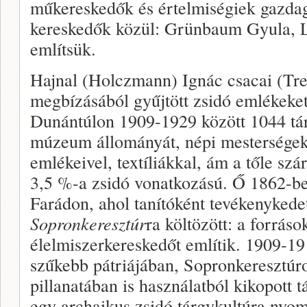
műkereskedők és értelmiségiek gazdag
kereskedők közül: Grünbaum Gyula, Li
említsük.
Hajnal (Holczmann) Ignác csacai (Tr
megbízásából gyűjtött zsidó emlékeke
Dunántúlon 1909-1929 között 1044 tár
múzeum állományát, népi mesterségek
emlékeivel, textíliákkal, ám a tőle s
3,5 %-a zsidó vonatkozású. Ő 1862-be
Farádon, ahol tanítóként tevékenykede
Sopronkeresztúr
ra költözött: a forráso
élelmiszerkereskedőt említik. 1909-191
szűkebb pátriájában, Sopronkeresztúr
pillanatában is használatból kikopott t
egy archaikus zsidó tárgykultúra nyom