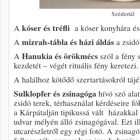
Szédertál
kóser és tréfli
A
a kóser konyhára és a
mizrah-tábla és házi áldás
A
a zsidó
Hanukia és örökmécs
A
szól a fény 
kezdetét – végét rituális fény keretezi.
A halálhoz kötődő szertartásokról táj
Sulklopfer és zsinagóga
hívó szó alat
zsidó terek, térhasználat kérdéseire f
a Kárpátalján tipikussá vált házakkal
udvar mélyén álló zsinagógával. Ezt ill
utcarészletről egy régi fotó. A zsinagó