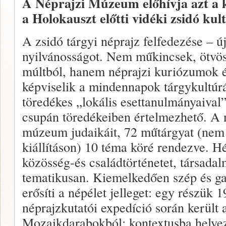
A Néprajzi Múzeum előhívja azt a 
a Holokauszt előtti vidéki zsidó kul
A zsidó tárgyi néprajz felfedezése – ú
nyilvánosságot. Nem műkincsek, ötvös
múltból, hanem néprajzi kuriózumok é
képviselik a mindennapok tárgykultúrá
töredékes „lokális esettanulmányaival”,
csupán töredékeiben értelmezhető. A n
múzeum judaikáit, 72 műtárgyat (nem
kiállításon) 10 téma köré rendezve. H
közösség-és családtörténetet, társadal
tematikusan. Kiemelkedően szép és ga
erősíti a népélet jelleget: egy részük
néprajzkutatói expedíció során kerül
Mozaikdarabokból: kontextusba helyeze