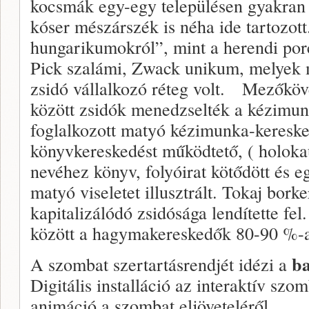
kocsmák egy-egy településen gyakran 
kóser mészárszék is néha ide tartozott
hungarikumokról”, mint a herendi por
Pick szalámi, Zwack unikum, melyek m
zsidó vállalkozó réteg volt. Mezőköv
között zsidók menedzselték a kézimu
foglalkozott matyó kézimunka-kereske
könyvkereskedést működtető, ( holoka
nevéhez könyv, folyóirat kötődött és 
matyó viseletet illusztrált. Tokaj bor
kapitalizálódó zsidósága lendítette fe
között a hagymakereskedők 80-90 %-a 
b
A szombat szertartásrendjét idézi a
Digitális installáció az interaktív szomb
animáció a szombat eljöveteléről.