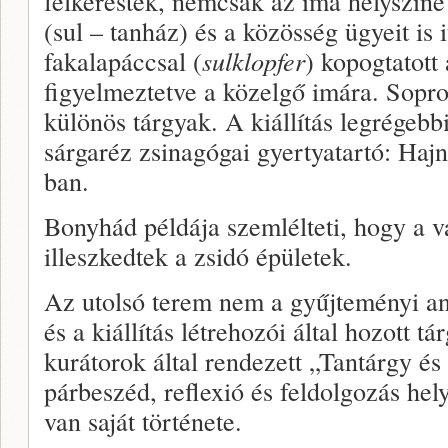
felkeresték, nemcsak az ima helyszíne 
(sul – tanház) és a közösség ügyeit is 
fakalapáccsal (
sulklopfer
) kopogtatott
figyelmeztetve a közelgő imára. Sopr
különös tárgyak. A kiállítás legrégebb
sárgaréz zsinagógai gyertyatartó: Hajn
ban.
Bonyhád példája szemlélteti, hogy a 
illeszkedtek a zsidó épületek.
Az utolsó terem nem a gyűjteményi an
és a kiállítás létrehozói által hozott t
kurátorok által rendezett „Tantárgy é
párbeszéd, reflexió és feldolgozás he
van saját története.