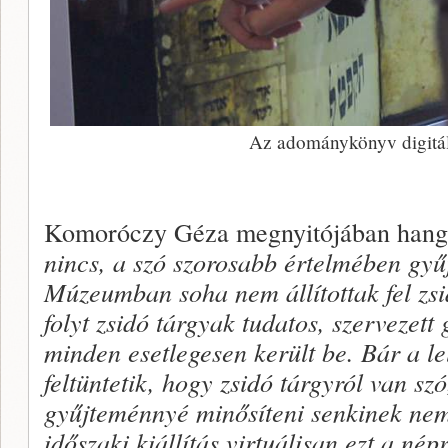
Az adománykönyv digitáli
Komoróczy Géza megnyitójában hang
nincs, a szó szorosabb értelmében gyű
Múzeumban soha nem állítottak fel zsi
folyt zsidó tárgyak tudatos, szervezett
minden esetlegesen került be. Bár a le
feltüntetik, hogy zsidó tárgyról van s
gyűjteménnyé minősíteni senkinek nem 
időszaki kiállítás virtuálisan ezt a né