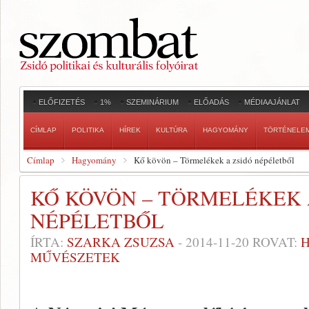
ELŐFIZETÉS
1%
SZEMINÁRIUM
ELŐADÁS
MÉDIAAJÁNLAT
CÍMLAP
POLITIKA
HÍREK
KULTÚRA
HAGYOMÁNY
TÖRTÉNELE
Címlap
Hagyomány
Kő kövön – Törmelékek a zsidó népéletből
KŐ KÖVÖN – TÖRMELÉKEK 
NÉPÉLETBŐL
ÍRTA:
SZARKA ZSUZSA
-
2014-11-20
ROVAT:
MŰVÉSZETEK