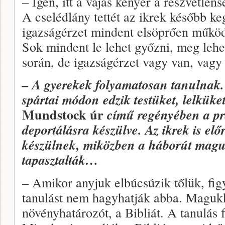
– Igen, itt a vajas kenyér a részvétlen
A cselédlány tettét az ikrek később k
igazságérzet mindent elsöprően működ
Sok mindent le lehet győzni, meg lehet
során, de igazságérzet vagy van, vagy 
– A gyerekek folyamatosan tanulnak.
spártai módon edzik testüket, lelküke
Mundstock úr
című regényében a prág
deportálásra készülve. Az ikrek is elő
készülnek, miközben a háborút mag
tapasztalták…
– Amikor anyjuk elbúcsúzik tőlük, fig
tanulást nem hagyhatják abba. Magukka
növényhatározót, a Bibliát. A tanulás 