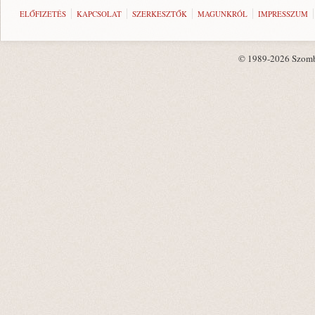
ELŐFIZETÉS
KAPCSOLAT
SZERKESZTŐK
MAGUNKRÓL
IMPRESSZUM
© 1989-2026 Szombat