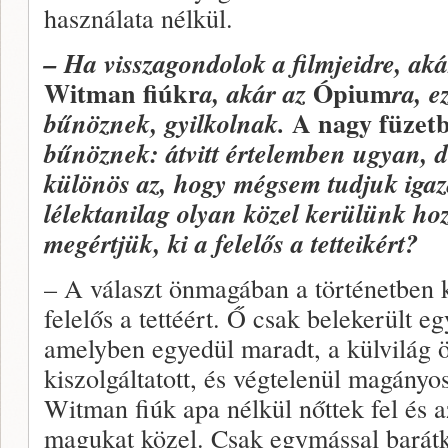
használata nélkül.
– Ha visszagondolok a filmjeidre, ak
Witman fiúkr
Ópium
a, akár az
ra, 
A nagy füzet
bűnöznek, gyilkolnak.
bűnöznek: átvitt értelemben ugyan, d
különös az, hogy mégsem tudjuk igaz
lélektanilag olyan közel kerülünk ho
megértjük, ki a felelős a tetteikért?
– A választ önmagában a történetben 
felelős a tettéért. Ő csak belekerült e
amelyben egyedül maradt, a külvilág 
kiszolgáltatott, és végtelenül magányo
Witman fiúk apa nélkül nőttek fel és 
magukat közel. Csak egymással barát