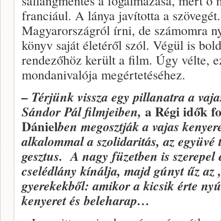
sallangmentes a fogalmazása, mert ő 
franciául. A lánya javította a szövegé
Magyarországról írni, de számomra nyi
könyv saját életéről szól. Végül is bo
rendezőhöz került a film. Úgy vélte, e
mondanivalója megértetéséhez.
– Térjünk vissza egy pillanatra a vaja
a Régi idők fo
Sándor Pál filmjeiben,
Dániel
ben megosztják a vajas kenyer
alkalommal a szolidaritás, az együvé 
gesztus. A nagy füzetben is szerepel 
cselédlány kínálja, majd gúnyt űz az
gyerekekből: amikor a kicsik érte nyú
kenyeret és beleharap…