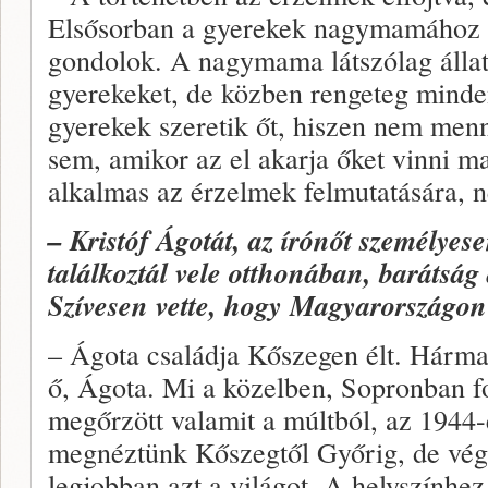
Elsősorban a gyerekek nagymamához 
gondolok. A nagymama látszólag állati
gyerekeket, de közben rengeteg minden
gyerekek szeretik őt, hiszen nem men
sem, amikor az el akarja őket vinni 
alkalmas az érzelmek felmutatására, n
– Kristóf Ágotát, az írónőt személyes
találkoztál vele otthonában, barátság 
Szívesen vette, hogy Magyarországon
– Ágota családja Kőszegen élt. Hárman 
ő, Ágota. Mi a közelben, Sopronban f
megőrzött valamit a múltból, az 1944-e
megnéztünk Kőszegtől Győrig, de végü
legjobban azt a világot. A helyszínhez