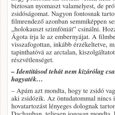
biztosan nyomaszt valamelyest, de pr
zsidóságomat. Nagyon fontosnak tartom
filmrendező azonban semmiképpen se
„holokauszt szimfóniát” csinálni. Hoz
Ágota írja le az embernyájat. A filmb
visszafogottan, inkább érzékeltetve, 
tapinthatóvá az arctalan, kiszolgáltato
részvétlenséget.
– Identitásod tehát nem kizárólag csalá
hagyaték…
– Apám azt mondta, hogy te zsidó vagy
aki zsidózik. Az öntudatommal nincs 
hovatartozást lényeges dolognak tarto
Dachauban, teljesen jogosan mondta, 