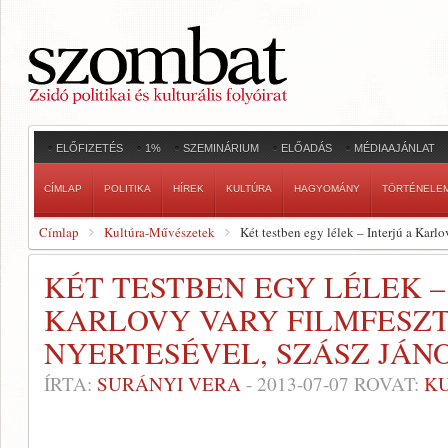
ELŐFIZETÉS
1%
SZEMINÁRIUM
ELŐADÁS
MÉDIAAJÁNLAT
CÍMLAP
POLITIKA
HÍREK
KULTÚRA
HAGYOMÁNY
TÖRTÉNELE
Címlap
Kultúra-Művészetek
Két testben egy lélek – Interjú a Karlo
KÉT TESTBEN EGY LÉLEK –
KARLOVY VARY FILMFESZT
NYERTESÉVEL, SZÁSZ JÁN
ÍRTA:
SURÁNYI VERA
-
2013-07-07
ROVAT:
K