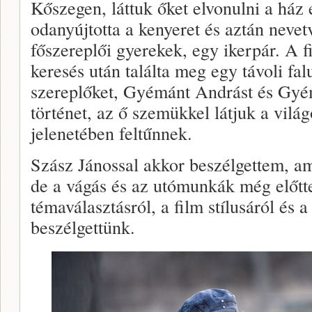
Kőszegen, láttuk őket elvonulni a ház 
odanyújtotta a kenyeret és aztán neve
főszereplői gyerekek, egy ikerpár. A 
keresés után találta meg egy távoli fa
szereplőket, Gyémánt Andrást és Gyém
történet, az ő szemükkel látjuk a vilá
jelenetében feltűnnek.
Szász Jánossal akkor beszélgettem, ami
de a vágás és az utómunkák még előtte
témaválasztásról, a film stílusáról és
beszélgettünk.