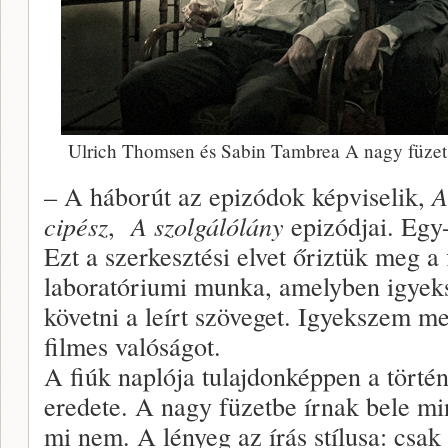
Ulrich Thomsen és Sabin Tambrea A nagy füzet
– A háborút az epizódok képviselik,
A
cipész
,
A szolgálólány
epizódjai. Egy
Ezt a szerkesztési elvet őriztük meg a 
laboratóriumi munka, amelyben igye
követni a leírt szöveget. Igyekszem m
filmes valóságot.
A fiúk naplója tulajdonképpen a történ
eredete. A nagy füzetbe írnak bele min
mi nem. A lényeg az írás stílusa: csak 