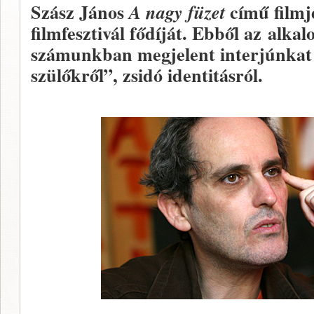
Szász János
című filmj
A nagy füzet
filmfesztivál fődíját. Ebből az alk
számunkban megjelent interjúnkat f
szülőkről”, zsidó identitásról.