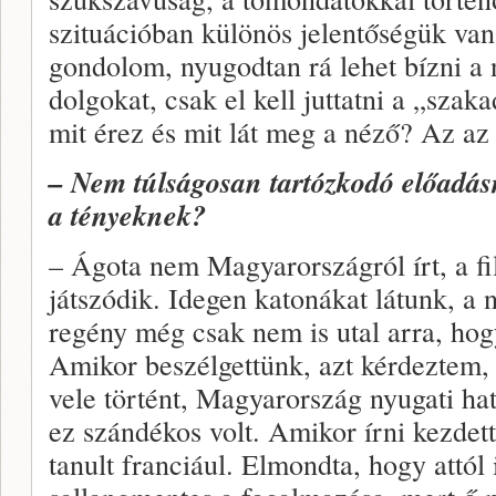
szituációban különös jelentőségük van,
gondolom, nyugodtan rá lehet bízni a 
dolgokat, csak el kell juttatni a „sza
mit érez és mit lát meg a néző? Az az 
– Nem túlságosan tartózkodó előadás
a tényeknek?
– Ágota nem Magyarországról írt, a 
játszódik. Idegen katonákat látunk, a
regény még csak nem is utal arra, ho
Amikor beszélgettünk, azt kérdeztem, 
vele történt, Magyarország nyugati ha
ez szándékos volt. Amikor írni kezde
tanult franciául. Elmondta, hogy attól 