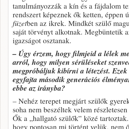
tanulmányozzák a kín és a fájdalom te
rendszert képeznek ők ketten, éppen 
füzet
ben az ikrek. Mindkét szülő magu
saját törvényt alkotnak. Megbüntetik a
igazságot osztanak.
– Úgy érzem, hogy filmjeid a lélek me
arról, hogy milyen sérüléseket szenv
megpróbáljuk kibírni a létezést. Ezek
egyfajta második generációs élményan
ebbe az irányba?
– Nehéz terepet megjárt szülők gyere
soha nem beszéltek velem részletesen a
Ők a „hallgató szülők” közé tartoztak
hogy pontosan mi történt velük, nem 