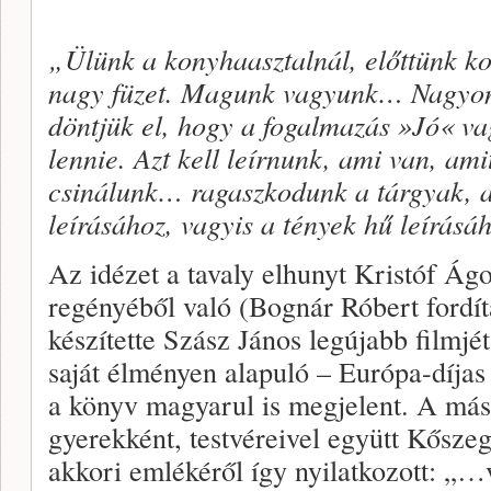
„Ülünk a konyhaasztalnál, előttünk ko
nagy füzet. Magunk vagyunk… Nagyon 
döntjük el, hogy a fogalmazás »Jó« va
lennie. Azt kell leírnunk, ami van, ami
csinálunk… ragaszkodunk a tárgyak,
leírásához, vagyis a tények hű leírásá
Az idézet a tavaly elhunyt Kristóf Ág
regényéből való (Bognár Róbert fordít
készítette Szász János legújabb filmjé
saját élményen alapuló – Európa-díjas 
a könyv magyarul is megjelent. A más
gyerekként, testvéreivel együtt Kőszeg
akkori emlékéről így nyilatkozott: „…v