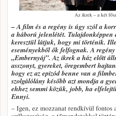
Az ikrek – a két fős
– A film és a regény is úgy szól a korr
a háború jelenlétét. Tulajdonképpen 
keresztül látjuk, hogy mi történik. Ille
eseményekből ők felfognak. A regény 
„Embernyáj”. Az ikrek a ház előtt ál
asszonyt, gyereket, öregembert hajtan
hogy ez az epizód benne van a filmbe
szolgálólány később azt mondja a gy
ehhez semmi közük, jobb, ha elfelejt
Ennyi.
– Igen, ez mozzanat rendkívül fontos 
szűkszavúság, a tőmondatokkal történ