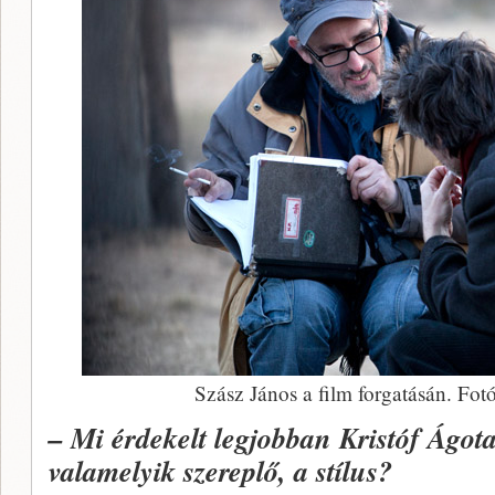
Szász János a film forgatásán. Fotó
– Mi érdekelt legjobban Kristóf Ágot
valamelyik szereplő, a stílus?