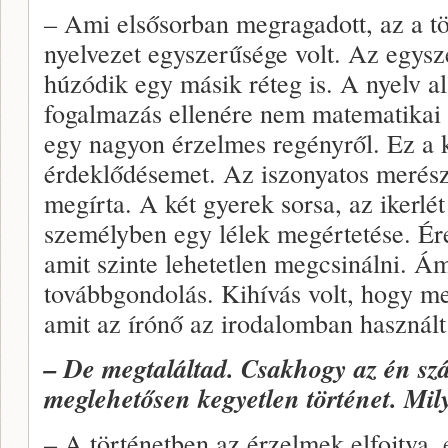
– Ami elsősorban megragadott, az a tö
nyelvezet egyszerűsége volt. Az egys
húzódik egy másik réteg is. A nyelv ala
fogalmazás ellenére nem matematikai 
egy nagyon érzelmes regényről. Ez a ke
érdeklődésemet. Az iszonyatos merész
megírta. A két gyerek sorsa, az ikerlét
személyben egy lélek megértetése. Ére
amit szinte lehetetlen megcsinálni. Á
továbbgondolás. Kihívás volt, hogy meg
amit az írónő az irodalomban használt
– De megtaláltad. Csakhogy az én sz
meglehetősen kegyetlen történet. Mil
– A történetben az érzelmek elfojtva, 