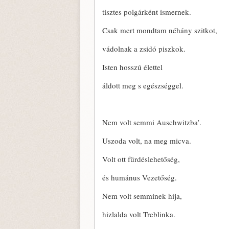
tisztes polgárként ismernek.
Csak mert mondtam néhány szitkot,
vádolnak a zsidó piszkok.
Isten hosszú élettel
áldott meg s egészséggel.
Nem volt semmi Auschwitzba’.
Uszoda volt, na meg micva.
Volt ott fürdéslehetőség,
és humánus Vezetőség.
Nem volt semminek híja,
hizlalda volt Treblinka.