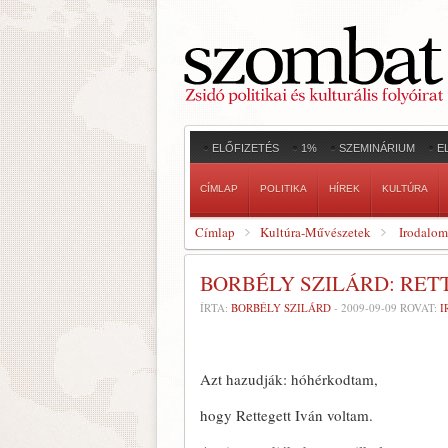
ELŐFIZETÉS
1%
SZEMINÁRIUM
E
CÍMLAP
POLITIKA
HÍREK
KULTÚRA
Címlap
Kultúra-Művészetek
Irodalom
BORBÉLY SZILÁRD: RET
ÍRTA:
BORBÉLY SZILÁRD
-
2009-09-09
ROVAT:
I
Azt hazudják: hóhérkodtam,
hogy Rettegett Iván voltam.