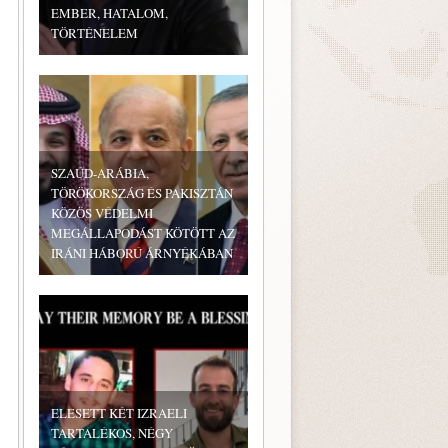
EMBER, HATALOM,
TÖRTÉNELEM
SZAÚD-ARÁBIA,
TÖRÖKORSZÁG ÉS PAKISZTÁN
KÖZÖS VÉDELMI
MEGÁLLAPODÁST KÖTÖTT AZ
IRÁNI HÁBORÚ ÁRNYÉKÁBAN
ELESETT KÉT IZRAELI
TARTALÉKOS, NÉGY