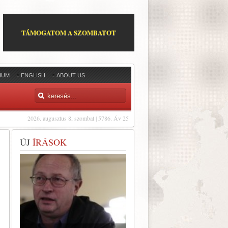
TÁMOGATOM A SZOMBATOT
IUM
ENGLISH
ABOUT US
2026. augusztus 8, szombat | 5786. Áv 25
ÚJ
ÍRÁSOK