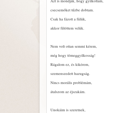
Azt is mondják, hogy gyilkoltam,
csecsemőket tűzbe dobtam.
Csak ha fázott a fülük,
akkor fűtöttem velük.
Nem volt ottan semmi kérem,
még hogy tömeggyilkosság!
Rágalom ez, és kikérem,
szemenszedett hazugság.
Nincs morális problémám,
átalszom az éjszakám.
Unokáim is szeretnek,