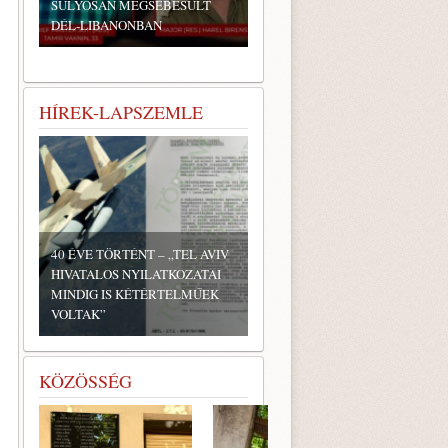
SÚLYOSAN MEGSEBESÜLT
DÉL-LIBANONBAN
HÍREK-LAPSZEMLE
40 ÉVE TÖRTÉNT – „TEL AVIV
HIVATALOS NYILATKOZATAI
MINDIG IS KÉTÉRTELMŰEK
VOLTAK”
KÖZÖSSÉG