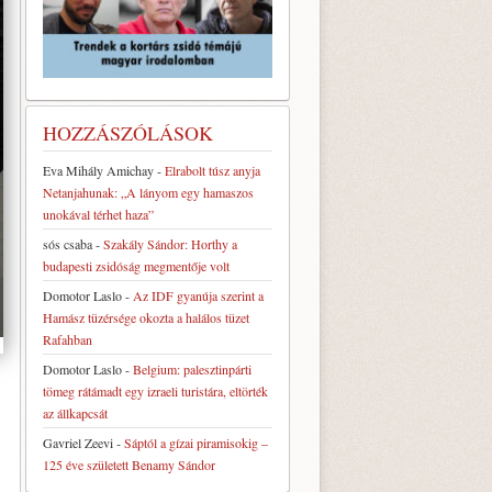
HOZZÁSZÓLÁSOK
Eva Mihály Amichay
-
Elrabolt túsz anyja
Netanjahunak: „A lányom egy hamaszos
unokával térhet haza”
sós csaba
-
Szakály Sándor: Horthy a
budapesti zsidóság megmentője volt
Domotor Laslo
-
Az IDF gyanúja szerint a
Hamász tüzérsége okozta a halálos tüzet
Rafahban
Domotor Laslo
-
Belgium: palesztinpárti
tömeg rátámadt egy izraeli turistára, eltörték
az állkapcsát
Gavriel Zeevi
-
Sáptól a gízai piramisokig –
125 éve született Benamy Sándor