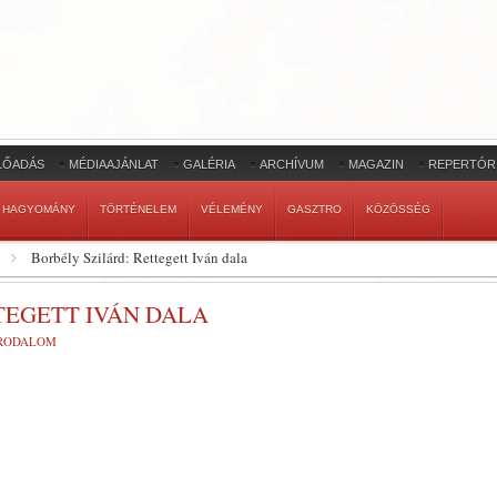
LŐADÁS
MÉDIAAJÁNLAT
GALÉRIA
ARCHÍVUM
MAGAZIN
REPERTÓR
HAGYOMÁNY
TÖRTÉNELEM
VÉLEMÉNY
GASZTRO
KÖZÖSSÉG
Borbély Szilárd: Rettegett Iván dala
TEGETT IVÁN DALA
RODALOM