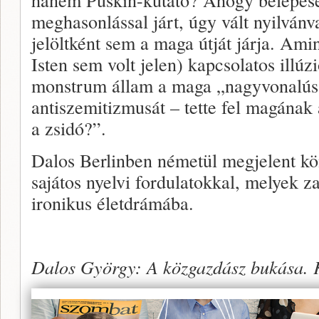
meghasonlással járt, úgy vált nyilván
jelöltként sem a maga útját járja. Ami
Isten sem volt jelen) kapcsolatos illúzi
monstrum állam a maga „nagyvonalúsá
antiszemitizmusát – tette fel magának
a zsidó?”.
Dalos Berlinben németül megjelent kö
sajátos nyelvi fordulatokkal, melyek 
ironikus életdrámába.
Dalos György: A közgazdász bukása. K