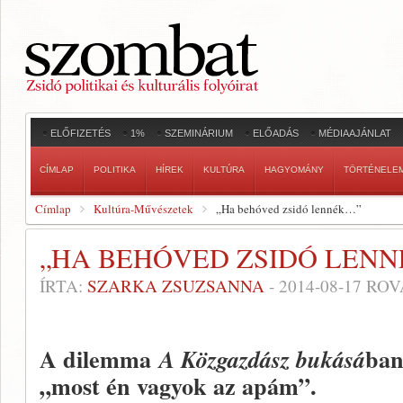
ELŐFIZETÉS
1%
SZEMINÁRIUM
ELŐADÁS
MÉDIAAJÁNLAT
CÍMLAP
POLITIKA
HÍREK
KULTÚRA
HAGYOMÁNY
TÖRTÉNELE
Címlap
Kultúra-Művészetek
„Ha behóved zsidó lennék…”
„HA BEHÓVED ZSIDÓ LEN
ÍRTA:
SZARKA ZSUZSANNA
-
2014-08-17
ROV
A dilemma
ban
A Közgazdász bukásá
„most én vagyok az apám”.