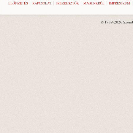
ELŐFIZETÉS
KAPCSOLAT
SZERKESZTŐK
MAGUNKRÓL
IMPRESSZUM
© 1989-2026 Szombat