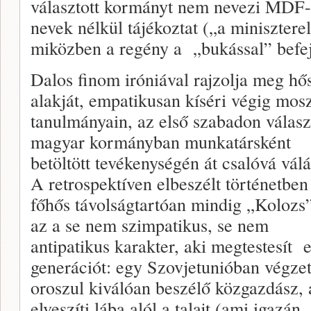
választott kormányt nem nevezi MDF-n
nevek nélkül tájékoztat („a minisztere
miközben a regény a „bukással” befej
Dalos finom iróniával rajzolja meg hő
alakját, empatikusan kíséri végig mos
tanulmányain, az első szabadon válasz
magyar kormányban munkatársként
betöltött tevékenységén át csalóvá válá
A retrospektíven elbeszélt történetben
főhős távolságtartóan mindig „Kolozs
az a se nem szimpatikus, se nem
antipatikus karakter, aki megtestesít 
generációt: egy Szovjetunióban végzet
oroszul kiválóan beszélő közgazdász, 
elveszíti lába alól a talajt (ami igazán