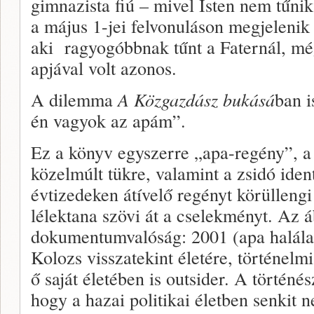
gimnazista fiú – mivel Isten nem tűni
a május 1-jei felvonuláson megjeleni
aki ragyogóbbnak tűnt a Faternál, mé
apjával volt azonos.
A dilemma
A Közgazdász bukásá
ban i
én vagyok az apám”.
Ez a könyv egyszerre „apa-regény”, a r
közelmúlt tükre, valamint a zsidó iden
évtizedeken átívelő regényt körüllengi 
lélektana szövi át a cselekményt. Az 
dokumentumvalóság: 2001 (apa halála)
Kolozs visszatekint életére, történelm
ő saját életében is outsider. A történés
hogy a hazai politikai életben senkit 