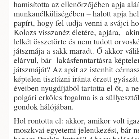
hamisította az ellenőrzőjében apja aláí
munkanélküliségében – halott apja hely
papírt, hogy fel tudja venni a svájci h
Kolozs visszanéz életére, apjára, aki
lelkét összetörte és nem tudott orvosk
játszmája a sakk maradt. Ő akkor váli
elárvul, bár lakásfenntartásra képtelen
játszmáját? Az apát az istenhit cérnasz
képtelen tisztázni iránta érzett gyászát
éveiben nyugdíjából tartotta el őt, a 
polgári erkölcs fogalma is a süllyeszt
gondok hálójában.
Hol rontotta el: akkor, amikor volt iga
moszkvai egyetemi jelentkezést, bár n
hanem Puskin-kutató? Ahogy belépés