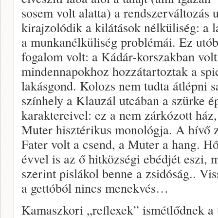
sosem volt alatta) a rendszerváltozás 
kirajzolódik a kilátások nélküliség: a 
a munkanélküliség problémái. Ez utóbb
fogalom volt: a Kádár-korszakban vol
mindennapokhoz hozzátartoztak a spic
lakásgond. Kolozs nem tudta átlépni sa
színhely a Klauzál utcában a szürke é
karaktereivel: ez a nem zárkózott ház, 
Muter hisztérikus monológja. A hívő z
Fater volt a csend, a Muter a hang. H
évvel is az ő hitközségi ebédjét eszi,
szerint pislákol benne a zsidóság.. Vi
a gettóból nincs menekvés…
Kamaszkori „reflexek” ismétlődnek a t