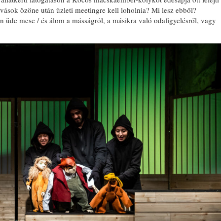
hívások özöne után üzleti meetingre kell loholnia? Mi lesz ebből?
 üde mese / és álom a másságról, a másikra való odafigyelésről, vagy