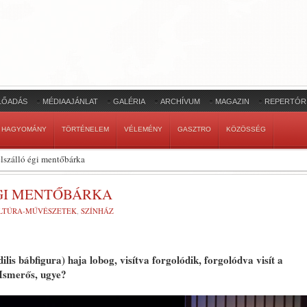
LŐADÁS
MÉDIAAJÁNLAT
GALÉRIA
ARCHÍVUM
MAGAZIN
REPERTÓR
HAGYOMÁNY
TÖRTÉNELEM
VÉLEMÉNY
GASZTRO
KÖZÖSSÉG
elszálló égi mentőbárka
GI MENTŐBÁRKA
LTÚRA-MŰVÉSZETEK
,
SZÍNHÁZ
is bábfigura) haja lobog, visítva forgolódik, forgolódva visít a
 Ismerős, ugye?