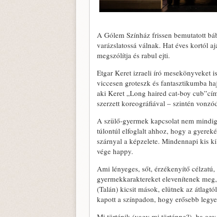
A Gólem Színház frissen bemutatott bá
varázslatossá válnak. Hat éves kortól a
megszólítja és rabul ejti.
Etgar Keret izraeli író mesekönyveket is
viccesen groteszk és fantasztikumba h
aki Keret „Long haired cat-boy cub”című
szerzett koreográfiával – szintén vonzó
A szülő-gyermek kapcsolat nem mindig f
túlontúl elfoglalt ahhoz, hogy a gyereké
szárnyal a képzelete. Mindennapi kis ki
vége happy.
Ami lényeges, sőt, érzékenyítő célzatú,
gyermekkaraktereket elevenítenek meg, 
(Talán) kicsit mások, elütnek az átlagt
kapott a színpadon, hogy erősebb legye
Mi történik (vagy mi történne?), ha egy