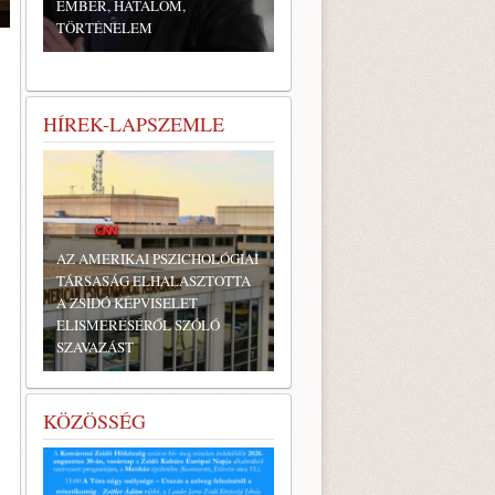
EMBER, HATALOM,
TÖRTÉNELEM
HÍREK-LAPSZEMLE
AZ AMERIKAI PSZICHOLÓGIAI
TÁRSASÁG ELHALASZTOTTA
A ZSIDÓ KÉPVISELET
ELISMERÉSÉRŐL SZÓLÓ
SZAVAZÁST
KÖZÖSSÉG