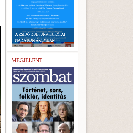
EMLÉKTÁBLÁT ÁLLÍTOTTAK
A KÖRÖSTARCSÁRÓL
ELHURCOLT ZSIDÓSÁG
TISZTELETÉRE
MEGJELENT