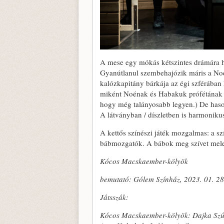
A mese egy mókás kétszintes drámára haj
Gyanútlanul szembehajózik máris a Noé 
kalózkapitány bárkája az égi szférában 
miként Noénak és Habakuk prófétának is 
hogy még talányosabb legyen.) De haso
A látványban / díszletben is harmonikus
A kettős színészi játék mozgalmas: a sz
bábmozgatók. A bábok meg szívet mel
Kócos Macskaember-kölyök
bemutató: Gólem Színház, 2023. 01. 28
Játsszák:
Kócos Macskaember-kölyök
:
Dajka Szú