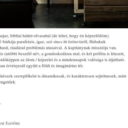
az, bibliai háttér-olvasattal (de lehet, hogy én képzelődöm).
bárkája parafrázis, igaz, szó sincs itt özönvízről, Habakuk
hasít, ráadásul problémás utasaival. A kapitánynak missziója van,
(utóbbi beszélő név, a gondoskodásra utal, és két próféta is létezett,
nlóképpen az álom / képzelet és a mindennapok valósága is átjárható.
an érvényesül együtt a földi és imaginárius tér.
ínészek szereplőként is dinamikusak, és karakteresen sejtelmesek, mint
engetőek.
.
ra Szeréna