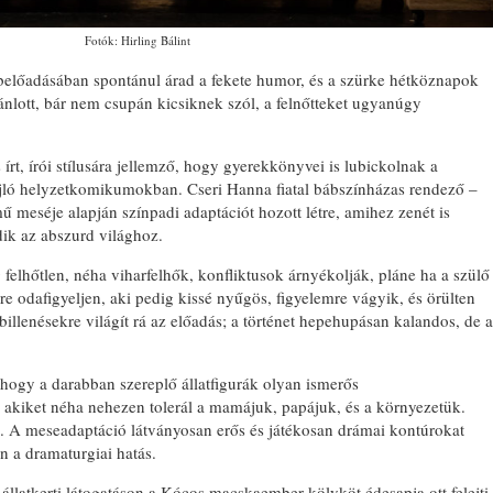
Fotók: Hirling Bálint
belőadásában spontánul árad a fekete humor, és a szürke hétköznapok
jánlott, bár nem csupán kicsiknek szól, a felnőtteket ugyanúgy
 írt, írói stílusára jellemző, hogy gyerekkönyvei is lubickolnak a
ajló helyzetkomikumokban. Cseri Hanna fiatal bábszínházas rendező –
 meséje alapján színpadi adaptációt hozott létre, amihez zenét is
dik az abszurd világhoz.
elhőtlen, néha viharfelhők, konfliktusok árnyékolják, pláne ha a szülő
re odafigyeljen, aki pedig kissé nyűgös, figyelemre vágyik, és örülten
billenésekre világít rá az előadás; a történet hepehupásan kalandos, de a
 hogy a darabban szereplő állatfigurák olyan ismerős
akiket néha nehezen tolerál a mamájuk, papájuk, és a környezetük.
ól. A meseadaptáció látványosan erős és játékosan drámai kontúrokat
n a dramaturgiai hatás.
 állatkerti látogatáson a Kócos macskaember-kölyköt édesapja ott felejti