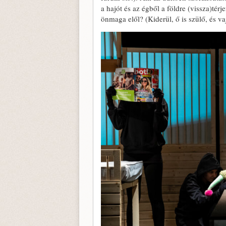
a hajót és az égből a földre (vissza)té
önmaga elől? (Kiderül, ő is szülő, és vaj