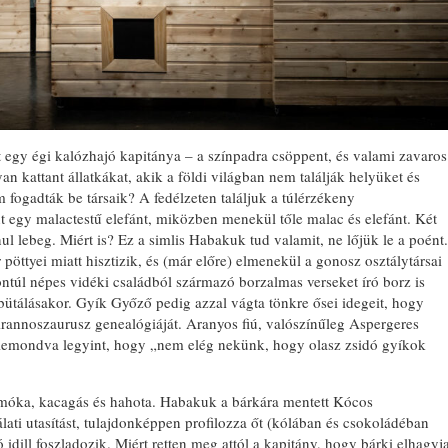
 egy égi kalózhajó kapitánya – a színpadra csöppent, és valami zavaros
n kattant állatkákat, akik a földi világban nem találják helyüket és
fogadták be társaik? A fedélzeten találjuk a túlérzékeny
t egy malactestű elefánt, miközben menekül tőle malac és elefánt. Két
nul lebeg. Miért is? Ez a simlis Habakuk tud valamit, ne lőjük le a poént.
 pöttyei miatt hisztizik, és (már előre) elmenekül a gonosz osztálytársai
lontúl népes vidéki családból származó borzalmas verseket író borz is
bütálásakor. Gyík Győző pedig azzal vágta tönkre ősei idegeit, hogy
 tirannoszaurusz genealógiáját. Aranyos fiú, valószínűleg Aspergeres
ől lemondva legyint, hogy „nem elég nekünk, hogy olasz zsidó gyíkok
 móka, kacagás és hahota. Habakuk a bárkára mentett Kócos
ati utasítást, tulajdonképpen profilozza őt (kólában és csokoládéban
 idill foszladozik. Miért retten meg attól a kapitány, hogy bárki elhagyj