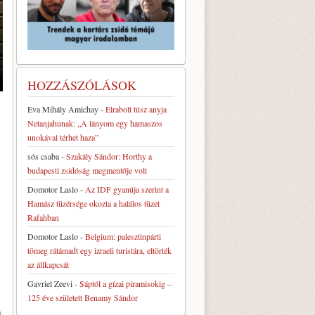
HOZZÁSZÓLÁSOK
Eva Mihály Amichay
-
Elrabolt túsz anyja
Netanjahunak: „A lányom egy hamaszos
unokával térhet haza”
sós csaba
-
Szakály Sándor: Horthy a
budapesti zsidóság megmentője volt
Domotor Laslo
-
Az IDF gyanúja szerint a
Hamász tüzérsége okozta a halálos tüzet
Rafahban
Domotor Laslo
-
Belgium: palesztinpárti
tömeg rátámadt egy izraeli turistára, eltörték
az állkapcsát
Gavriel Zeevi
-
Sáptól a gízai piramisokig –
125 éve született Benamy Sándor
a