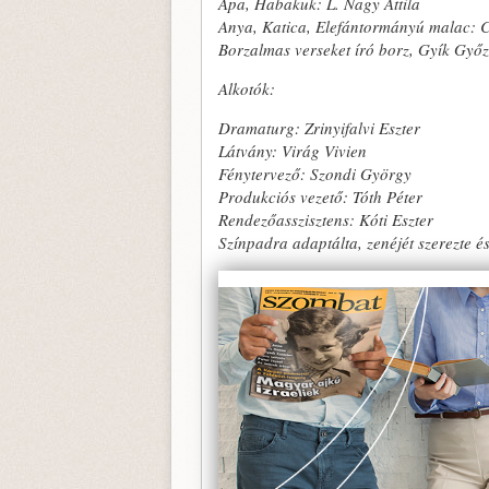
Apa, Habakuk: L. Nagy Attila
Anya, Katica, Elefántormányú malac: C
Borzalmas verseket író borz, Gyík Gy
Alkotók:
Dramaturg
:
Zrinyifalvi Eszter
Látvány: Virág Vivien
Fénytervező: Szondi György
Produkciós vezető: Tóth Péter
Rendezőasszisztens: Kóti Eszter
Színpadra adaptálta, zenéjét szerezte 