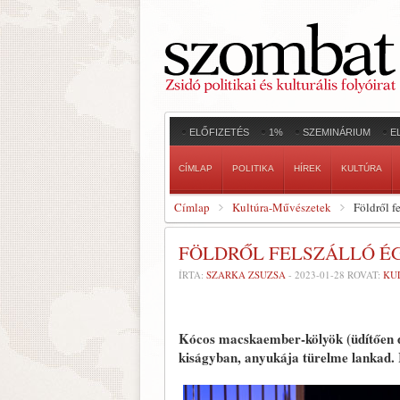
ELŐFIZETÉS
1%
SZEMINÁRIUM
E
CÍMLAP
POLITIKA
HÍREK
KULTÚRA
Címlap
Kultúra-Művészetek
Földről f
FÖLDRŐL FELSZÁLLÓ É
ÍRTA:
SZARKA ZSUZSA
-
2023-01-28
ROVAT:
KU
Kócos macskaember-kölyök (üdítően dil
kiságyban, anyukája türelme lankad.