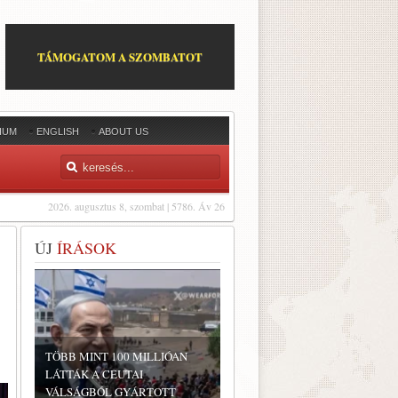
TÁMOGATOM A SZOMBATOT
IUM
ENGLISH
ABOUT US
2026. augusztus 8, szombat | 5786. Áv 26
ÚJ
ÍRÁSOK
TÖBB MINT 100 MILLIÓAN
LÁTTÁK A CEUTAI
VÁLSÁGBÓL GYÁRTOTT