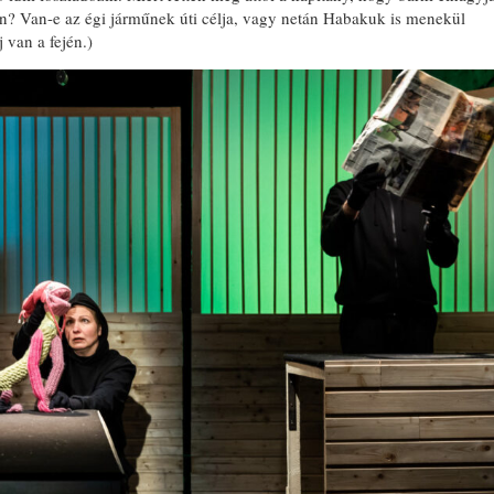
rjen? Van-e az égi járműnek úti célja, vagy netán Habakuk is menekül
 van a fején.)