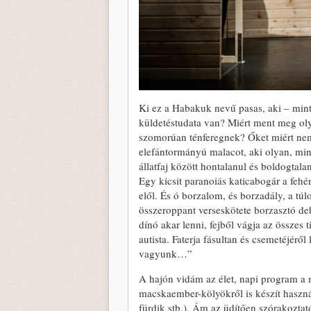
Ki ez a Habakuk nevű pasas, aki – mint
küldetéstudata van? Miért ment meg olya
szomorúan ténferegnek? Őket miért nem 
elefántormányú malacot, aki olyan, min
állatfaj között hontalanul és boldogtala
Egy kicsit paranoiás katicabogár a fehér
elől. És ó borzalom, és borzadály, a tú
összeroppant verseskötete borzasztó de
dínó akar lenni, fejből vágja az összes
autista. Faterja fásultan és csemetéjér
vagyunk…”
A hajón vidám az élet, napi program a
macskaember-kölyökről is készít használ
fürdik stb.). Ám az üdítően szórakoztató