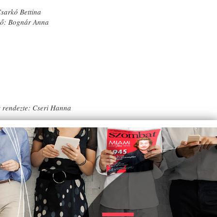
sarkó Bettina
őző: Bognár Anna
és rendezte: Cseri Hanna