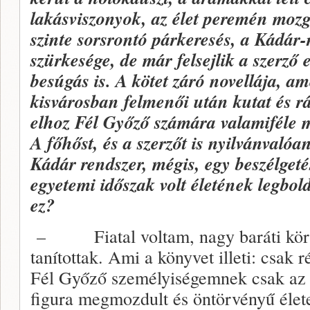
lakásviszonyok, az élet peremén mozg
szinte sorsrontó párkeresés, a Kádár-
szürkesége, de már felsejlik a szerző 
besúgás is. A kötet záró
novellája, am
kisvárosban felmenői után kutat és r
elhoz Fél Győző számára valamiféle 
A főhőst, és a szerzőt is nyilvánvalóa
Kádár rendszer, mégis, egy beszélget
egyetemi időszak volt életének legbo
ez?
– Fiatal voltam, nagy baráti kör v
tanítottak. Ami a könyvet illeti: csak r
Fél Győző személyiségemnek csak az e
figura megmozdult és öntörvényű életet