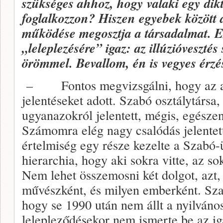
szükséges ahhoz, hogy valaki egy dik
foglalkozzon? Hiszen egyebek között az
működése megosztja a társadalmat. E
„leleplezésére” igaz: az illúzióvesztés
örömmel. Bevallom, én is vegyes érzés
– Fontos megvizsgálni, hogy az a
jelentéseket adott. Szabó osztálytársa
ugyanazokról jelentett, mégis, egész
Számomra elég nagy csalódás jelentett
értelmiség egy része kezelte a Szabó-
hierarchia, hogy aki sokra vitte, az 
Nem lehet összemosni két dolgot, azt,
művészként, és milyen emberként. Szab
hogy se 1990 után nem állt a nyilvános
lelepleződésekor nem ismerte be az i