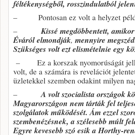
féltékenységből, rosszindulatból jelen
– Pontosan ez volt a helyzet példá
–
Kissé megdöbbentett, amikor
Éváról elmondják
,
mennyire megszédül
Szükséges volt ezt elismételnie egy k
– Ez a korszak nyomorúságát jelle
volt, de a számára is revelációt jelente
üzletekkel szemben odakint milyen nag
–
A volt szocialista országok k
Magyarországon nem tárták fel teljes
szolgálatok működését. Ám ezzel szor
szembenézésnek, a szélesebb múlt fe
Egyre kevesebb szó esik a Horthy-rend