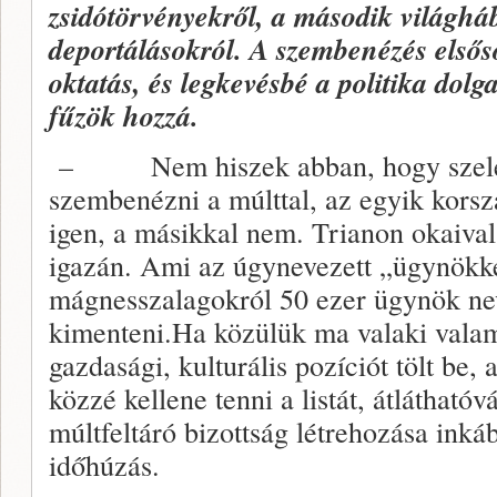
zsidótörvényekről, a második világháb
deportálásokról. A szembenézés első
oktatás, és legkevésbé a politika dol
fűzök hozzá.
– Nem hiszek abban, hogy szelek
szembenézni a múlttal, az egyik korsz
igen, a másikkal nem. Trianon okaiva
igazán. Ami az úgynevezett „ügynökkér
mágnesszalagokról 50 ezer ügynök nevé
kimenteni.Ha közülük ma valaki valami
gazdasági, kulturális pozíciót tölt be, 
közzé kellene tenni a listát, átláthatóvá
múltfeltáró bizottság létrehozása inká
időhúzás.