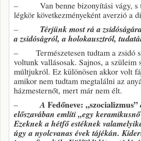
– Van benne bizonyítási vágy, s ta
légkör következményeként averzió a d
–
Térjünk most rá a zsidóságára
a zsidóságról, a holokausztról, tuda
– Természetesen tudtam a zsidó s
voltunk vallásosak. Sajnos, a szüleim
múltjukról. Ez különösen akkor volt 
amikor nem tudtam megtalálni az any
házmesternőt, mert már nem élt.
Fedőneve: „szocializmus”
–
A
előszavában említi „egy keramikusnő h
Ezeknek a hétfő estéknek valamelyi
úgy a nyolcvanas évek tájékán. Kiderü