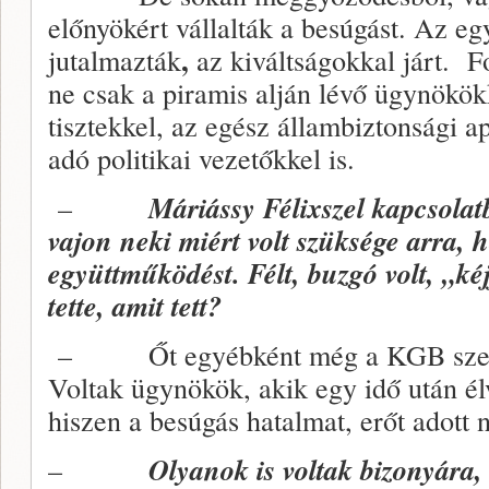
előnyökért vállalták a besúgást. Az e
,
jutalmazták
az kiváltságokkal járt. 
ne csak a piramis alján lévő ügynökö
tisztekkel, az egész állambiztonsági a
adó politikai vezetőkkel is.
–
Máriássy Félixszel kapcsolatb
vajon neki miért volt szüksége arra, h
együttműködést. Félt, buzgó volt, „
tette, amit tett?
– Őt egyébként még a KGB szerve
Voltak ügynökök, akik egy idő után é
hiszen a besúgás hatalmat, erőt adott 
–
Olyanok is voltak bizonyára, 