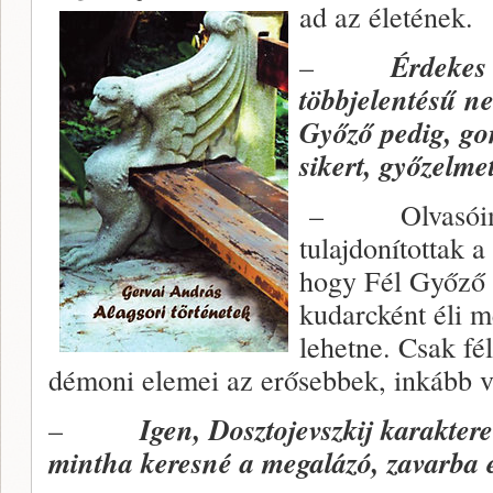
ad az életének.
–
Érdekes 
többjelentésű
ne
Győző pedig, go
sikert, győzelmet
– Olvasóim t
tulajdonítottak 
hogy Fél Győző a
kudarcként éli m
lehetne. Csak fé
démoni elemei az erősebbek, inkább v
–
Igen, Dosztojevszkij karakte
mintha keresné a megalázó, zavarba e