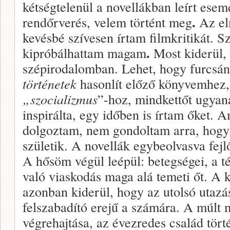
kétségtelenül a novellákban leírt esem
.
rendőrverés, velem történt meg
Az el
kevésbé szívesen írtam filmkritikát. 
.
kipróbálhattam magam
Most kiderül,
szépirodalomban. Lehet, hogy furcsán
történetek
hasonlít előző könyvemhez
„szocializmus
”-hoz, mindkettőt ugyana
inspirálta, egy időben is írtam őket. 
dolgoztam, nem gondoltam arra, hogy
születik. A novellák egybeolvasva fejl
A hősöm végül leépül: betegségei, a té
való viaskodás maga alá temeti őt. A k
azonban kiderül, hogy az utolsó utaz
felszabadító erejű a számára. A múlt 
végrehajtása, az évezredes család tört