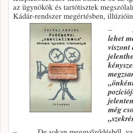
az ügynökök és tartótisztek megszólal
Kádár-rendszer megértésben, illúzióin
–
lehet m
viszont
jelenthe
kénysze
megzsar
„önként
pozíció
jelente
még cso
„szekr
– De sokan meggyőződésből, vagy 