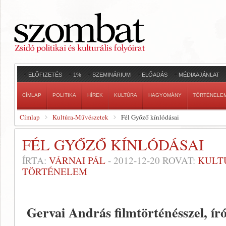
ELŐFIZETÉS
1%
SZEMINÁRIUM
ELŐADÁS
MÉDIAAJÁNLAT
CÍMLAP
POLITIKA
HÍREK
KULTÚRA
HAGYOMÁNY
TÖRTÉNELE
Címlap
Kultúra-Művészetek
Fél Győző kínlódásai
FÉL GYŐZŐ KÍNLÓDÁSAI
ÍRTA:
VÁRNAI PÁL
-
2012-12-20
ROVAT:
KULT
TÖRTÉNELEM
Gervai András filmtörténésszel, író