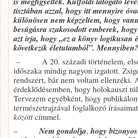
is megfigyelték. Külföldi látogató lé
tisztában azzal, hogy itt mennyire óva
különösen nem képzeltem,
hogy vanna
besúgásra szakosodott emberek, hogy
azt írja, hogy „ez a könyv logikusan
következik életutamból”. Mennyiben
– A 20. századi történelem, elsős
időszaka mindig nagyon izgatott. Zsig
rendszert, bár nem voltam ellenzéki. A
érdeklődésemben, hogy holokauszt túl
Tervezem egyébként, hogy publikálom
természetrajzával foglalkozó írásaima
között
címmel.
j
–
Nem gondol
a
,
hogy bizonyos 