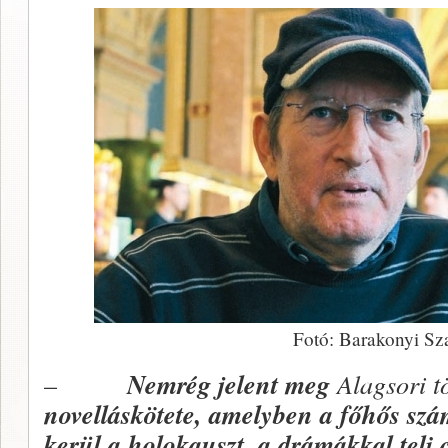
Fotó: Barakonyi Sz
–
Nemrég jelent meg
Alagsori t
novelláskötete, amelyben a főhős szám
kerül a holokauszt, a drámákkal teli c