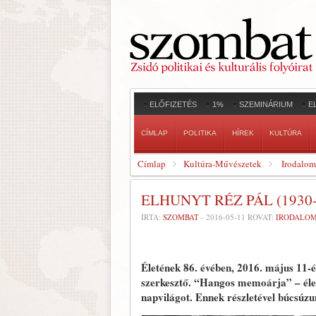
ELŐFIZETÉS
1%
SZEMINÁRIUM
E
CÍMLAP
POLITIKA
HÍREK
KULTÚRA
Címlap
Kultúra-Művészetek
Irodalom
ELHUNYT RÉZ PÁL (1930-
ÍRTA:
SZOMBAT
-
2016-05-11
ROVAT:
IRODALO
Életének 86. évében, 2016. május 11-
szerkesztő. “Hangos memoárja” – életú
napvilágot. Ennek részletével búcsúzu