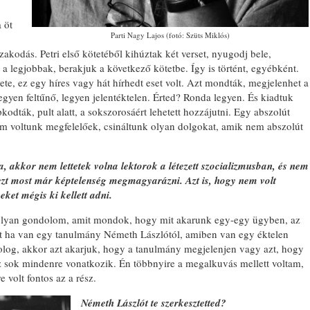
 öt
Parti Nagy Lajos (fotó: Szüts Miklós)
akodás. Petri első kötetéből kihúztak két verset, nyugodj bele,
 a legjobbak, berakjuk a következő kötetbe. Így is történt, egyébként.
ete, ez egy híres vagy hát hírhedt eset volt. Azt mondták, megjelenhet a
gyen feltűnő, legyen jelentéktelen. Érted? Ronda legyen. És kiadtuk
kodták, pult alatt, a sokszorosáért lehetett hozzájutni. Egy abszolút
em voltunk megfelelőek, csináltunk olyan dolgokat, amik nem abszolút
a, akkor nem lettetek volna lektorok a létezett szocializmusban, és nem
ezt most már képtelenség megmagyarázni. Azt is, hogy nem volt
eket mégis ki kellett adni.
molyan gondolom, amit mondok, hogy mit akarunk egy-egy ügyben, az
t ha van egy tanulmány Németh Lászlótól, amiben van egy éktelen
olog, akkor azt akarjuk, hogy a tanulmány megjelenjen vagy azt, hogy
z sok mindenre vonatkozik. Én többnyire a megalkuvás mellett voltam,
volt fontos az a rész.
Németh Lászlót te szerkesztetted?