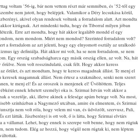
rttag voltam ’56-ig, bár nem vettem részt már semmiben, és ’52-től egy
szembe nem jutott, hogy belépjek. Valamikor a Déry lecsukása körül,
szberényi, akivel olyan rendesek voltunk a forradalom alatt. Azt mondta
akkor kirúgnak. Azt mindenki tudta, hogy én Tiborral milyen jóban
tezik. Erre azt mondta, hogy hát akkor legalább mondd el egy
 Mondom, nem mondom. Miért nem mondod? Szerinted forradalom volt?
 a forradalom az azt jelenti, hogy egy elnyomott osztály az uralkodó
rxizmus így definiálja. Hát akkor mi volt, ha se nem forradalom, se nem
m. Egy ország szabadságharca egy másik ország ellen, az volt. Na, hát
 őrülve. Nem volt rosszindulatú, csak félt. Hogy akkor keress
az őrület, és azt mondtam, hogy te keress magadnak állást. Te menj el
m keresek magamnak állást. Nem értesz a szakmához, senki nem szeret
innen, te menj el! És az oroszok is menjenek el! Üvöltöttem. Teljes
bként ennek lehetett személyi oka is. Szirmai István volt akkor a
nak a vezetője, aki, illetve akinek a felesége apám betege volt. Na most,
 kisebb színházban a Nagymező utcában, amire én elmentem, és Szirmai
 dunsztja nem volt róla, hogy velem mi van, és üdvözölt, szervusz, Pali,
 ezt látták. Jászberényi is ott volt, ő is látta, hogy Szirmai elvtárs
ja a vállamat. Lehet, hogy ennek is szerepe volt benne, hogy nem rúgta
 nem, nem tudom. Elég az hozzá, hogy végül nem rúgtak ki, nem léptem
váltottak.