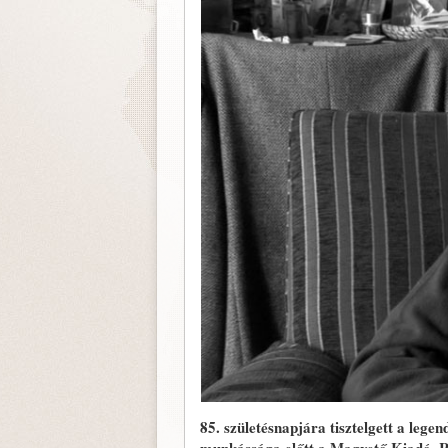
85. születésnapjára tisztelgett a lege