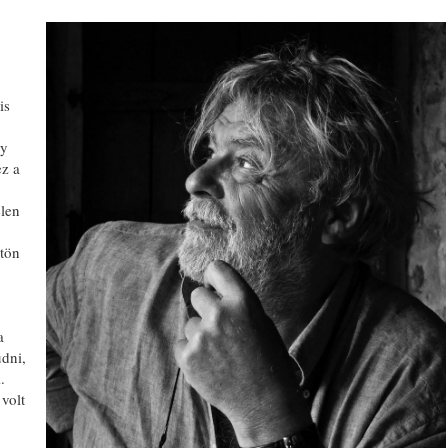
is
gy
ez a
elen
gtön
a
udni,
.
volt