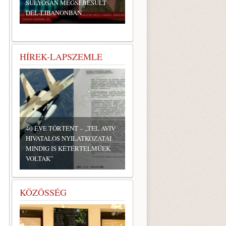
SÚLYOSAN MEGSEBESÜLT
DÉL-LIBANONBAN
HÍREK-LAPSZEMLE
40 ÉVE TÖRTÉNT – „TEL AVIV
HIVATALOS NYILATKOZATAI
MINDIG IS KÉTÉRTELMŰEK
VOLTAK”
KÖZÖSSÉG