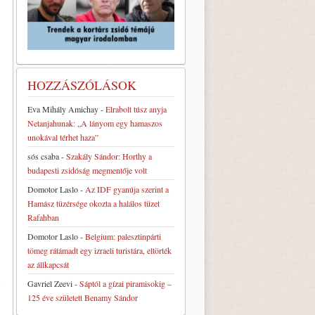
HOZZÁSZÓLÁSOK
Eva Mihály Amichay
-
Elrabolt túsz anyja
Netanjahunak: „A lányom egy hamaszos
unokával térhet haza”
sós csaba
-
Szakály Sándor: Horthy a
budapesti zsidóság megmentője volt
Domotor Laslo
-
Az IDF gyanúja szerint a
Hamász tüzérsége okozta a halálos tüzet
Rafahban
Domotor Laslo
-
Belgium: palesztinpárti
tömeg rátámadt egy izraeli turistára, eltörték
az állkapcsát
k
Gavriel Zeevi
-
Sáptól a gízai piramisokig –
125 éve született Benamy Sándor