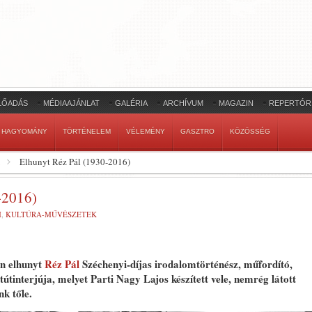
LŐADÁS
MÉDIAAJÁNLAT
GALÉRIA
ARCHÍVUM
MAGAZIN
REPERTÓR
HAGYOMÁNY
TÖRTÉNELEM
VÉLEMÉNY
GASZTRO
KÖZÖSSÉG
Elhunyt Réz Pál (1930-2016)
2016)
M
,
KULTÚRA-MŰVÉSZETEK
én elhunyt
Réz Pál
Széchenyi-díjas irodalomtörténész, műfordító,
tinterjúja, melyet Parti Nagy Lajos készített vele, nemrég látott
nk tőle.