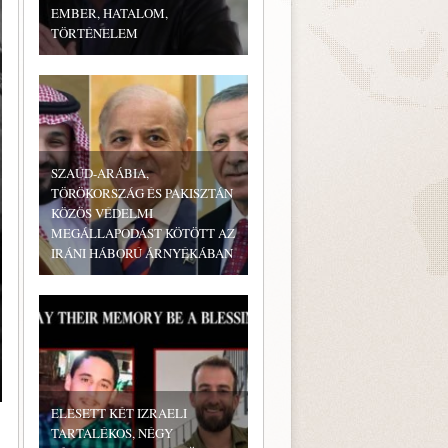
EMBER, HATALOM,
TÖRTÉNELEM
SZAÚD-ARÁBIA,
TÖRÖKORSZÁG ÉS PAKISZTÁN
KÖZÖS VÉDELMI
MEGÁLLAPODÁST KÖTÖTT AZ
IRÁNI HÁBORÚ ÁRNYÉKÁBAN
ELESETT KÉT IZRAELI
TARTALÉKOS, NÉGY