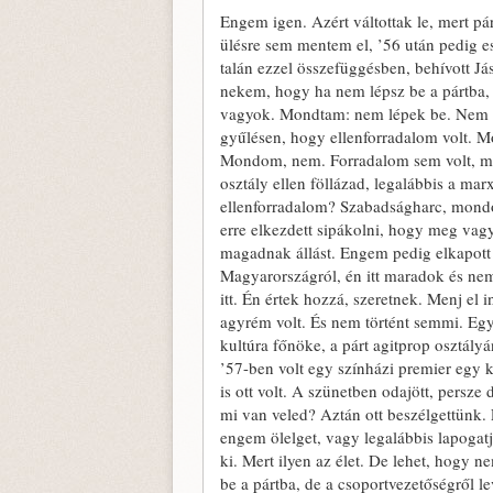
Engem igen. Azért váltottak le, mert pá
ülésre sem mentem el, ’56 után pedig e
talán ezzel összefüggésben, behívott Já
nekem, hogy ha nem lépsz be a pártba, 
vagyok. Mondtam: nem lépek be. Nem lé
gyűlésen, hogy ellenforradalom volt.
Mondom, nem. Forradalom sem volt, mert
osztály ellen föllázad, legalábbis a ma
ellenforradalom? Szabadságharc, mondo
erre elkezdett sipákolni, hogy meg vagy
magadnak állást. Engem pedig elkapott 
Magyarországról, én itt maradok és ne
itt. Én értek hozzá, szeretnek. Menj el 
agyrém volt. És nem történt semmi. Egyé
kultúra főnöke, a párt agitprop osztályá
’57-ben volt egy színházi premier egy
is ott volt. A szünetben odajött, persze
mi van veled? Aztán ott beszélgettünk. És
engem ölelget, vagy legalábbis lapogat
ki. Mert ilyen az élet. De lehet, hogy
be a pártba, de a csoportvezetőségről le