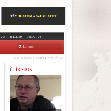
TÁMOGATOM A SZOMBATOT
IUM
ENGLISH
ABOUT US
2026. augusztus 8, szombat | 5786. Áv 25
ÚJ
ÍRÁSOK