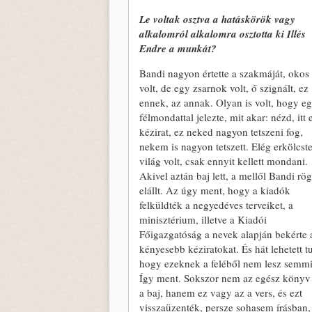
Le voltak osztva a hatáskörök vagy
alkalomról alkalomra osztotta ki Illés
Endre a munkát?
Bandi nagyon értette a szakmáját, okos 
volt, de egy zsarnok volt, ő szignált, ez
ennek, az annak. Olyan is volt, hogy e
félmondattal jelezte, mit akar: nézd, itt 
kézirat, ez neked nagyon tetszeni fog,
nekem is nagyon tetszett. Elég erkölcst
világ volt, csak ennyit kellett mondani.
Akivel aztán baj lett, a mellől Bandi rö
elállt. Az úgy ment, hogy a kiadók
felküldték a negyedéves terveiket, a
minisztérium, illetve a Kiadói
Főigazgatóság a nevek alapján bekérte 
kényesebb kéziratokat. És hát lehetett t
hogy ezeknek a feléből nem lesz semmi
Így ment. Sokszor nem az egész könyv 
a baj, hanem ez vagy az a vers, és ezt
visszaüzenték, persze sohasem írásban,