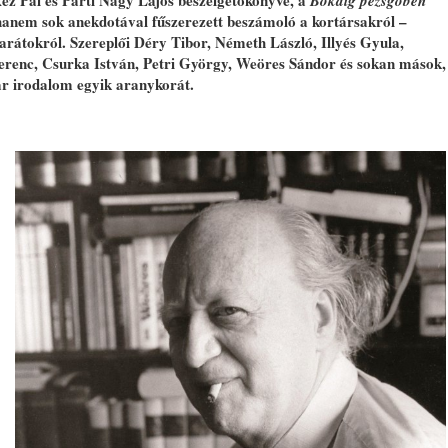
z Pál és Parti Nagy Lajos beszélgetőkönyve, a
Bokáig pezsgőben
 hanem sok anekdotával fűszerezett beszámoló a kortársakról –
barátokról. Szereplői Déry Tibor, Németh László, Illyés Gyula,
erenc, Csurka István, Petri György, Weöres Sándor és sokan mások,
ar irodalom egyik aranykorát.