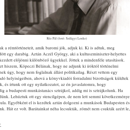
Réz Pál (fotó: Szilágyi Lenke)
 a rémtörténeteit, amik baromi jók, adjuk ki. Ki is adtuk, meg
tt egy darabig. Aztán Aczél György, aki a kultuszminiszter-helyettes
, kezdett előjönni különböző ügyekkel. Jöttek a mindenféle utasítások.
zt hiszem, Köpeczi Bélának, hogy ne adjunk ki íróktól történelmi
ek úgy, hogy nem foglalnak állást politikailag. Részt vettem egy
dó helyiségeiben, ahová a könyvkiadói forradalmi bizottságok küldtek
, és írtunk ott egy nyilatkozatot, az én javaslatomra, hogy
 a budapesti munkástanács sztrájkol, addig mi is sztrájkolunk. Ha
zdünk. Lehúztuk ott egy stencilgépen, de nem lett semmi következménye
dula. Egyébként el is kezdtek aztán dolgozni a munkások Budapesten és
k. Hát ez volt. Barátainkat néha lecsukták, zömét nem csukták azért le,
.