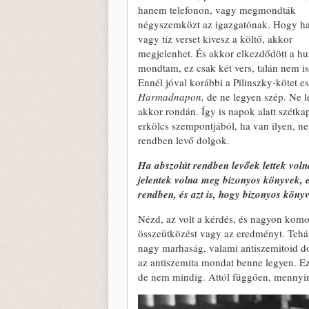
hanem telefonon, vagy megmondták
négyszemközt az igazgatónak. Hogy ha
vagy tíz verset kivesz a költő, akkor
megjelenhet. És akkor elkezdődött a huz
mondtam, ez csak két vers, talán nem is
Ennél jóval korábbi a Pilinszky-kötet es
Harmadnapon,
de ne legyen szép. Ne le
akkor rondán. Így is napok alatt szétkap
erkölcs szempontjából, ha van ilyen, n
rendben levő dolgok.
Ha abszolút rendben levőek lettek voln
jelentek volna meg bizonyos könyvek, 
rendben, és azt is, hogy bizonyos könyv
Nézd, az volt a kérdés, és nagyon ko
összeütközést vagy az eredményt. Tehá
nagy marhaság, valami antiszemitoid d
az antiszemita mondat benne legyen. E
de nem mindig. Attól függően, mennyire 