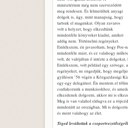
minisztérium még nem szerveződött
meg rendesen. És felmerültek anyagi
dolgok is, úgy, mint manapság, hogy
tartsuk el magunkat. Olyan zavaros
volt a helyzet, hogy elkezdtünk
mindenféle könyveket kiadni, amiket
addig nem. Történelmi regényeket.
Emlékszem, én javasoltam, hogy Poe-nak
mindenféle mást, és ez valahogy működö
volt, de valójában ő intézte a dolgokat
Emlékszem, volt például egy szövege, a
regényeket, ne engedjük, hogy megéljen
gyűlésen ’56 végén a Közgazdasági Kia
egy-egy delegátust. Én mentem el tőlünk
csatlakozunk a munkásokhoz, és ameddig
elkezdenek dolgozni, akkor mi is elke
Meg is van valahol eldugva ez a röpcé
mindenütt az országban. Mi is dolgoztun
és ment valahogy az élet.
Téged leváltottak a csoportvezetőségről