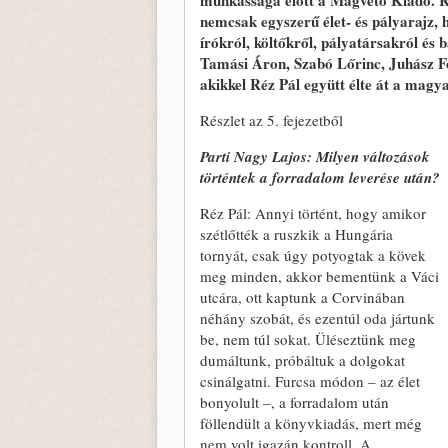
munkássága előtt a Magvető Kiadó. Ré
nemcsak egyszerű élet- és pályarajz,
írókról, költőkről, pályatársakról és 
Tamási Áron, Szabó Lőrinc, Juhász F
akikkel Réz Pál együtt élte át a magy
Részlet az 5. fejezetből
Parti Nagy Lajos: Milyen változások
történtek a forradalom leverése után?
Réz Pál: Annyi történt, hogy amikor
szétlőtték a ruszkik a Hungária
tornyát, csak úgy potyogtak a kövek
meg minden, akkor bementünk a Váci
utcára, ott kaptunk a Corvinában
néhány szobát, és ezentúl oda jártunk
be, nem túl sokat. Üléseztünk meg
dumáltunk, próbáltuk a dolgokat
csinálgatni. Furcsa módon – az élet
bonyolult –, a forradalom után
föllendült a könyvkiadás, mert még
nem volt igazán kontroll. A