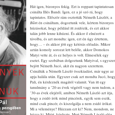
Hát igen, bizonyos fokig. Ezt is roppant tapintatosan
csinálta Illés Bandi. Igen, ez a jó szó rá, hogy
tapintatos. Először rám osztották Németh Lászlót, a
Bűn
t én csináltam, dogoztunk vele, kértem bizonyos
húzásokat, hogy például itt zsidózik, és ezt akkor
talán jobb lenne kihúzni. És akkor ő elnézett a
távolba, és azt mondta: igen, ezt én úgy értettem,
hogy… – és akkor jött egy kétórás előadás. Mikor
aztán komoly sorozat lett belőle, akkor Domokos
Matyi vette át, és ez helyes is volt. Elmesélek egy
esetet. Egy szobában dolgoztunk Matyival, s egyszer
bejött Németh Jucó, akit én nagyon szerettem.
Csinálták a Németh László összkiadást, már ugye az
apja halála után. Egyszer csak azt mondta Jucó, hog
Pali, én kérdeznék magától valamit. Van itt egy
tanulmány a ’20-as évek végéről vagy nem tudom, a
’30-as évek elejéről, amiben Németh László azt írja,
hogy a zsidó írók mind pincérek, egyik sem eszik,
mind csak pincér, és kiszolgálja a nem zsidó írókat.
Mi a véleménye? Húzzam ezt ki? Nem, mondom, ne
húzza ki. Miért, kérdezte. Mert Németh László elég