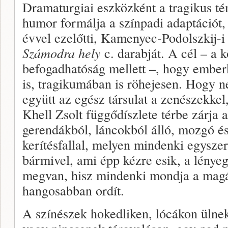
Dramaturgiai eszközként a tragikus té
humor formálja a színpadi adaptációt,
évvel ezelőtti, Kamenyec-Podolszkij-i
Számodra hely
c. darabját. A cél – a
befogadhatóság mellett –, hogy emberk
is, tragikumában is röhejesen. Hogy n
együtt az egész társulat a zenészekkel,
Khell Zsolt függődíszlete térbe zárja 
gerendákból, láncokból álló, mozgó é
kerítésfallal, melyen mindenki egysze
bármivel, ami épp kézre esik, a lényeg
megvan, hisz mindenki mondja a magáé
hangosabban ordít.
A színészek hokedliken, lócákon ülne