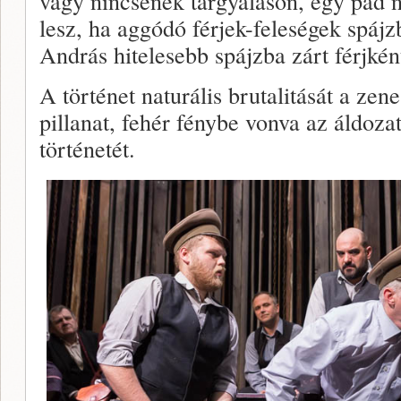
vagy nincsenek tárgyaláson, egy pad n
lesz, ha aggódó férjek-feleségek spáj
András hitelesebb spájzba zárt férjként
A történet naturális brutalitását a zene
pillanat, fehér fénybe vonva az áldoza
történetét.