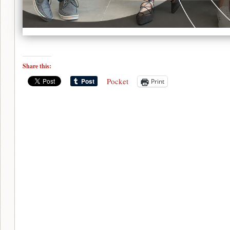
Share this:
Pocket
Print