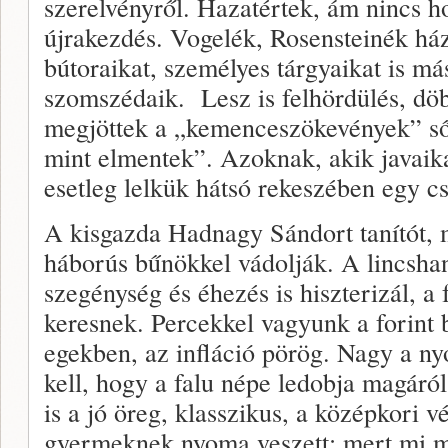
szerelvényről. Hazatértek, ám nincs h
újrakezdés. Vogelék, Rosensteinék há
bútoraikat, személyes tárgyaikat is m
szomszédaik. Lesz is felhördülés, dö
megjöttek a „kemenceszökevények” sőt
mint elmentek”. Azoknak, akik javaikat
esetleg lelkük hátsó rekeszében egy c
A kisgazda Hadnagy Sándort tanítót, m
háborús bűnökkel vádolják. A lincsha
szegénység és éhezés is hiszterizál, a 
keresnek. Percekkel vagyunk a forint b
egekben, az infláció pörög. Nagy a ny
kell, hogy a falu népe ledobja magáról 
is a jó öreg, klasszikus, a középkori v
gyermeknek nyoma veszett; mert mi má