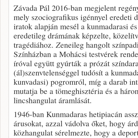
Závada Pál 2016-ban megjelent regény
mely szociografikus igénnyel eredeti
iratok alapján mesél a kunmadarasi és
eredetileg drámának képzelte, közelítv
tragédiához.
Z
eneileg hangolt színpad
Színházban a Mohácsi testvérek rende
íróval együtt gyúrták a prózát színda
(ál)szenvtelenséggel tudósít a kunmad
kunvadasi) pogromról, míg a darab int
mutatja be a tömeghisztéria és a háro
lincshangulat áramlását.
1946-ban Kunmadaras hetipiacán ass
árusokat, azzal vádolva őket, hogy árd
közhangulat sérelmezte, hogy a deport