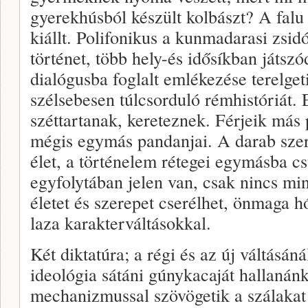
gyerekhúsból készült kolbászt? A falu
kiállt. Polifonikus a kunmadarasi zsi
történet, több hely-és idősíkban játszó
dialógusba foglalt emlékezése terelget
szélsebesen túlcsorduló rémhistóriát.
széttartanak, kereteznek. Férjeik más p
mégis egymás pandanjai. A darab szer
élet, a történelem rétegei egymásba c
egyfolytában jelen van, csak nincs min
életet és szerepet cserélhet, önmaga hó
laza karakterváltásokkal.
Két diktatúra; a régi és az új váltásán
ideológia sátáni gúnykacaját hallanán
mechanizmussal szövögetik a szálakat 