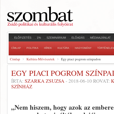
ELŐFIZETÉS
1%
SZEMINÁRIUM
ELŐADÁS
MÉDIAAJÁNLAT
CÍMLAP
POLITIKA
HÍREK
KULTÚRA
HAGYOMÁNY
TÖRTÉNELE
Címlap
Kultúra-Művészetek
Egy piaci pogrom színpadon
EGY PIACI POGROM SZÍNP
ÍRTA:
SZARKA ZSUZSA
-
2018-06-10
ROVAT:
SZÍNHÁZ
„Nem hiszem, hogy azok az emberek