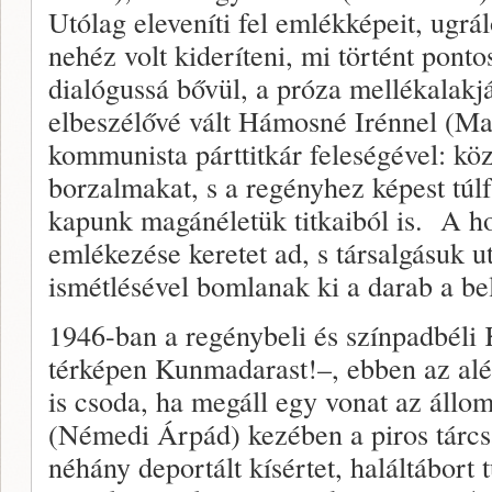
Utólag eleveníti fel emlékképeit, ugrá
nehéz volt kideríteni, mi történt pont
dialógussá bővül, a próza mellékalak
elbeszélővé vált Hámosné Irénnel (Ma
kommunista párttitkár feleségével: köz
borzalmakat, s a regényhez képest túl
kapunk magánéletük titkaiból is. A ho
emlékezése keretet ad, s társalgásuk 
ismétlésével bomlanak ki a darab a be
1946-ban a regénybeli és színpadbéli
térképen Kunmadarast!–, ebben az alél
is csoda, ha megáll egy vonat az állom
(Némedi Árpád) kezében a piros tárc
néhány deportált kísértet, haláltábort t