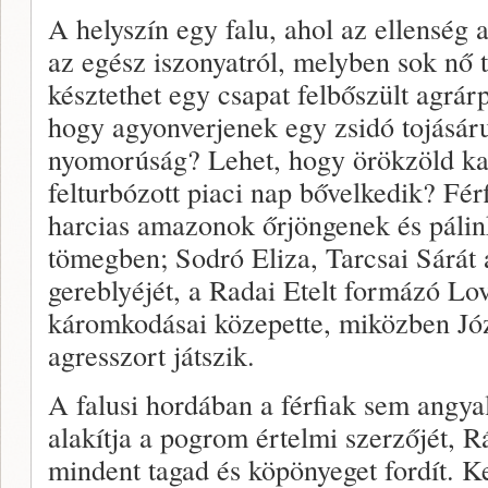
A helyszín egy falu, ahol az ellensé
az egész iszonyatról, melyben sok nő t
késztethet egy csapat felbőszült agrár
hogy agyonverjenek egy zsidó tojásáru
nyomorúság? Lehet, hogy örökzöld kar
felturbózott piaci nap bővelkedik? Férf
harcias amazonok őrjöngenek és pálin
tömegben; Sodró Eliza, Tarcsai Sárát a
gereblyéjét, a Radai Etelt formázó Lov
káromkodásai közepette, miközben Józ
agresszort játszik.
A falusi hordában a férfiak sem angya
alakítja a pogrom értelmi szerzőjét, 
mindent tagad és köpönyeget fordít. 