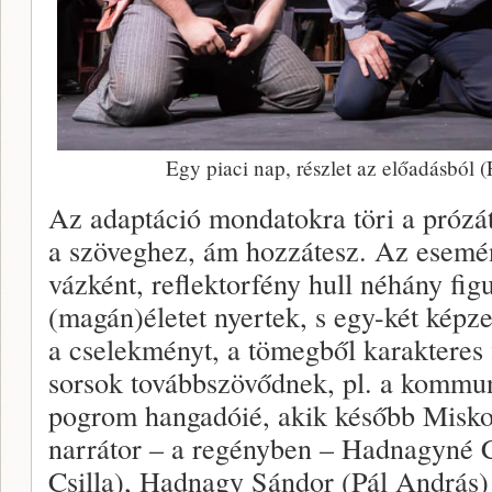
Egy piaci nap, részlet az előadásból
Az adaptáció mondatokra töri a prózát,
a szöveghez, ám hozzátesz. Az esemé
vázként, reflektorfény hull néhány figu
(magán)életet nyertek, s egy-két képze
a cselekményt, a tömegből karakteres 
sorsok továbbszövődnek, pl. a kommuni
pogrom hangadóié, akik később Misko
narrátor – a regényben – Hadnagyné
Csilla), Hadnagy Sándor (Pál András) 