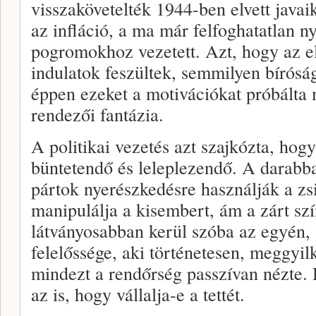
visszakövetelték 1944-ben elvett javaik
az infláció, a ma már felfoghatatlan n
pogromokhoz vezetett. Azt, hogy az e
indulatok feszültek, semmilyen bíróság
éppen ezeket a motivációkat próbálta m
rendezői fantázia.
A politikai vezetés azt szajkózta, hogy
büntetendő és leleplezendő. A darabb
pártok nyerészkedésre használják a zs
manipulálja a kisembert, ám a zárt sz
látványosabban kerül szóba az egyén, 
felelőssége, aki történetesen, meggyi
mindezt a rendőrség passzívan nézte.
az is, hogy vállalja-e a tettét.