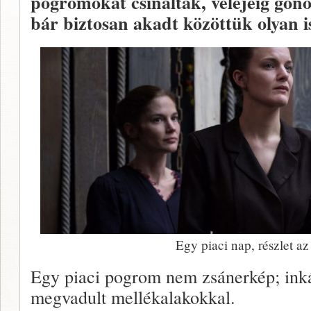
pogromokat csinálták, velejéig gono
bár biztosan akadt közöttük olyan i
Egy piaci nap, részlet a
Egy piaci pogrom nem zsánerkép; inká
megvadult mellékalakokkal.