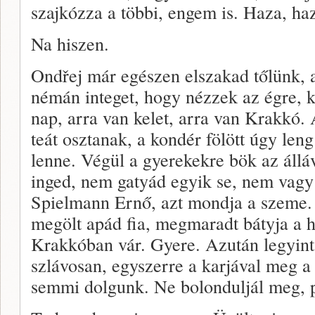
szajkózza a többi, engem is. Haza, ha
Na hiszen.
Ondřej már egészen elszakad tőlünk, a
némán integet, hogy nézzek az égre, ke
nap, arra van kelet, arra van Krakkó.
teát osztanak, a kondér fölött úgy leng
lenne. Végül a gyerekekre bök az áll
inged, nem gatyád egyik se, nem vagy
Spielmann Ernő, azt mondja a szeme. 
megölt apád fia, megmaradt bátyja a h
Krakkóban vár. Gyere. Azután legyint 
szlávosan, egyszerre a karjával meg a 
semmi dolgunk. Ne bolonduljál meg, p