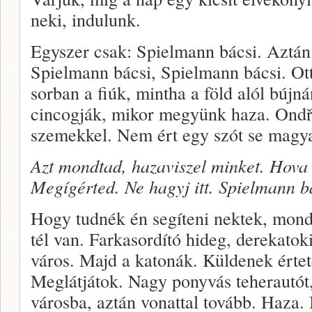
neki, indulunk.
Egyszer csak: Spielmann bácsi. Aztán
Spielmann bácsi, Spielmann bácsi. Ot
sorban a fiúk, mintha a föld alól bújn
cincogják, mikor megyünk haza. Ondř
szemekkel. Nem ért egy szót se magyar
Azt mondtad, hazaviszel minket. Hova
Megígérted. Ne hagyj itt. Spielmann b
Hogy tudnék én segíteni nektek, mon
tél van. Farkasordító hideg, derekatok
város. Majd a katonák. Küldenek értet
Meglátjátok. Nagy ponyvás teherautót
városba, aztán vonattal tovább. Haza. 