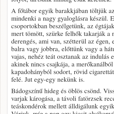
A főtábor egyik barakkjában töltjük az 
mindenki a nagy gyaloglásra készül. E
csoportokban beszélgetünk, az égtája
mert tömött, szürke felhők takarják a 
derengés, ami van, szétterül az égen, e
balra vagy jobbra, előttünk vagy a há
vajas, nehéz teát osztanak az indulás e
akinek nincs csajkája, a merőkanálból
kapadohányból sodort, rövid cigarettát
felé. Jut egy-egy nekünk is.
Bádogszínű hideg és öblös csönd. Vis
varjak károgása, a távoli fatörzsek re
teáskondérok mellett álldigálunk egyi
Várjuk, míg a nap egy kicsit elvékonyít