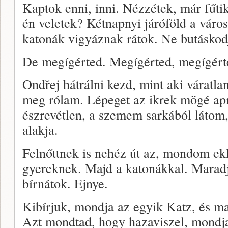
Kaptok enni, inni. Nézzétek, már fűti
én veletek? Kétnapnyi járóföld a váro
katonák vigyáznak rátok. Ne butáskod
De megígérted. Megígérted, megígért
Ondřej hátrálni kezd, mint aki váratlan
meg rólam. Lépeget az ikrek mögé ap
észrevétlen, a szemem sarkából látom
alakja.
Felnőttnek is nehéz út az, mondom e
gyereknek. Majd a katonákkal. Marad
bírnátok. Ejnye.
Kibírjuk, mondja az egyik Katz, és ma
Azt mondtad, hogy hazaviszel, mondj