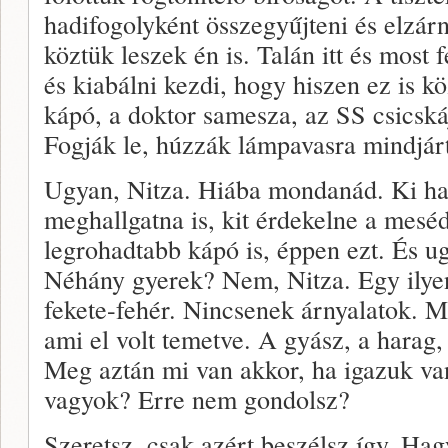
hadifogolyként összegyűjteni és elzár
köztük leszek én is. Talán itt és most 
és kiabálni kezdi, hogy hiszen ez is kö
kápó, a doktor samesza, az SS csicskáj
Fogják le, húzzák lámpavasra mindjár
Ugyan, Nitza. Hiába mondanád. Ki ha
meghallgatna is, kit érdekelne a mesé
legrohadtabb kápó is, éppen ezt. És u
Néhány gyerek? Nem, Nitza. Egy ilyen
fekete-fehér. Nincsenek árnyalatok. Mo
ami el volt temetve. A gyász, a harag
Meg aztán mi van akkor, ha igazuk va
vagyok? Erre nem gondolsz?
Szeretsz, csak azért beszélsz így. Hag