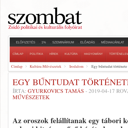
ELŐFIZETÉS
1%
SZEMINÁRIUM
ELŐADÁS
MÉDIAAJÁNLAT
CÍMLAP
POLITIKA
HÍREK
KULTÚRA
HAGYOMÁNY
TÖRTÉNELE
Címlap
Kultúra-Művészetek
Irodalom
Egy bűntudat története
EGY BŰNTUDAT TÖRTÉNET
ÍRTA:
GYURKOVICS TAMÁS
-
2019-04-17
ROV
MŰVÉSZETEK
Az oroszok felállítanak egy tábori k