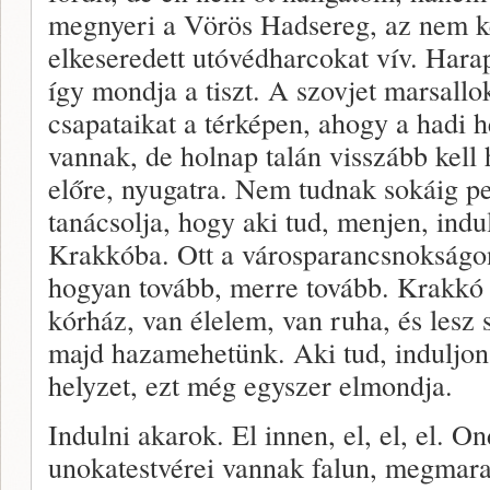
megnyeri a Vörös Hadsereg, az nem k
elkeseredett utóvédharcokat vív. Harap
így mondja a tiszt. A szovjet marsall
csapataikat a térképen, ahogy a hadi h
vannak, de holnap talán visszább kell
előre, nyugatra. Nem tudnak sokáig pe
tanácsolja, hogy aki tud, menjen, indu
Krakkóba. Ott a városparancsnokság
hogyan tovább, merre tovább. Krakkó 
kórház, van élelem, van ruha, és lesz s
majd hazamehetünk. Aki tud, induljon,
helyzet, ezt még egyszer elmondja.
Indulni akarok. El innen, el, el, el. O
unokatestvérei vannak falun, megmar