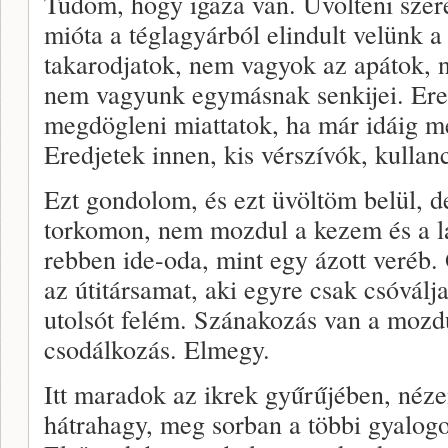
Tudom, hogy igaza van. Üvölteni szere
mióta a téglagyárból elindult velünk 
takarodjatok, nem vagyok az apátok, 
nem vagyunk egymásnak senkijei. Er
megdögleni miattatok, ha már idáig me
Eredjetek innen, kis vérszívók, kulla
Ezt gondolom, és ezt üvöltöm belül, d
torkomon, nem mozdul a kezem és a 
rebben ide-oda, mint egy ázott veréb. 
az útitársamat, aki egyre csak csóválja
utolsót felém. Szánakozás van a mozd
csodálkozás. Elmegy.
Itt maradok az ikrek gyűrűjében, néz
hátrahagy, meg sorban a többi gyalogos