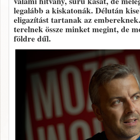
valami hitvány, sűrű kását, de meleg,
legalább a kiskatonák. Délután ki
eligazítást tartanak az embereknek
terelnek össze minket megint, de mos
földre dűl.