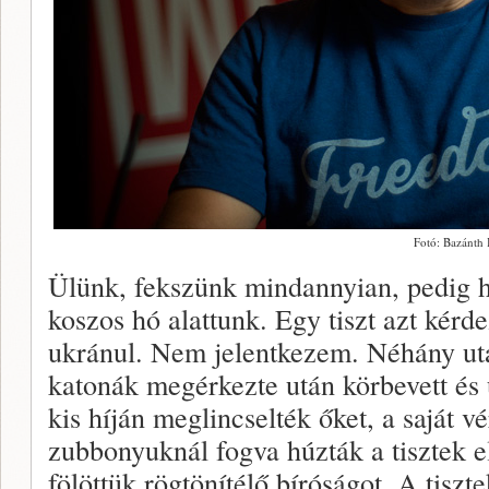
Fotó: Bazánth 
Ülünk, fekszünk mindannyian, pedig hi
koszos hó alattunk. Egy tiszt azt kérde
ukránul. Nem jelentkezem. Néhány utál
katonák megérkezte után körbevett és 
kis híján meglincselték őket, a saját v
zubbonyuknál fogva húzták a tisztek e
fölöttük rögtönítélő bíróságot. A tiszt