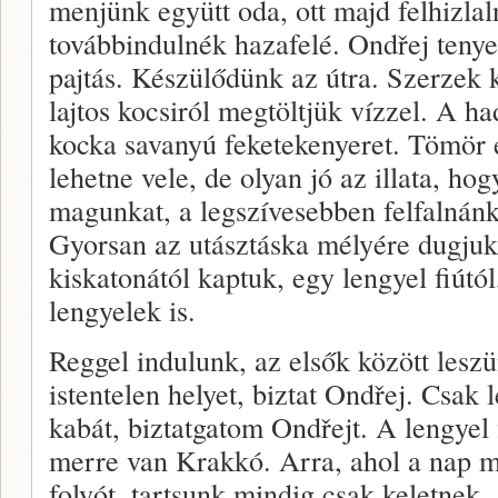
menjünk együtt oda, ott majd felhizlal
továbbindulnék hazafelé. Ondřej teny
pajtás. Készülődünk az útra. Szerzek 
lajtos kocsiról megtöltjük vízzel. A 
kocka savanyú feketekenyeret. Tömör é
lehetne vele, de olyan jó az illata, hog
magunkat, a legszívesebben felfalnánk
Gyorsan az utásztáska mélyére dugjuk.
kiskatonától kaptuk, egy lengyel fiútó
lengyelek is.
Reggel indulunk, az elsők között leszü
istentelen helyet, biztat Ondřej. Csak 
kabát, biztatgatom Ondřejt. A lengyel
merre van Krakkó. Arra, ahol a nap ma
folyót, tartsunk mindig csak keletnek.