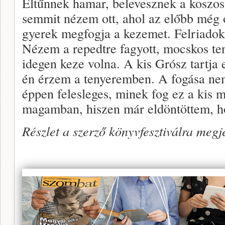
Eltűnnek hamar, belevesznek a koszos,
semmit nézem ott, ahol az előbb még 
gyerek megfogja a kezemet. Felriadok
Nézem a repedtre fagyott, mocskos te
idegen keze volna. A kis Grósz tartja 
én érzem a tenyeremben. A fogása ne
éppen felesleges, minek fog ez a kis
magamban, hiszen már eldöntöttem, 
Részlet a szerző könyvfesztiválra meg