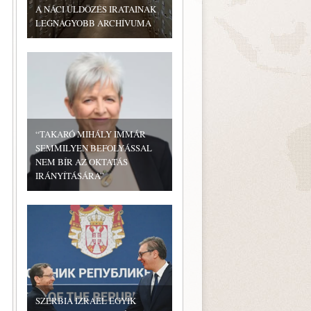
A NÁCI ÜLDÖZÉS IRATAINAK
LEGNAGYOBB ARCHÍVUMA
“TAKARÓ MIHÁLY IMMÁR
SEMMILYEN BEFOLYÁSSAL
NEM BÍR AZ OKTATÁS
IRÁNYÍTÁSÁRA”
SZERBIA IZRAEL EGYIK