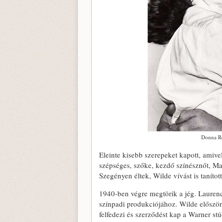
Donna Re
Eleinte kisebb szerepeket kapott, amive
szépséges, szőke, kezdő színésznőt, Mar
Szegényen éltek, Wilde vívást is tanított
1940-ben végre megtörik a jég. Laurence
színpadi produkciójához. Wilde először
felfedezi és szerződést kap a Warner st