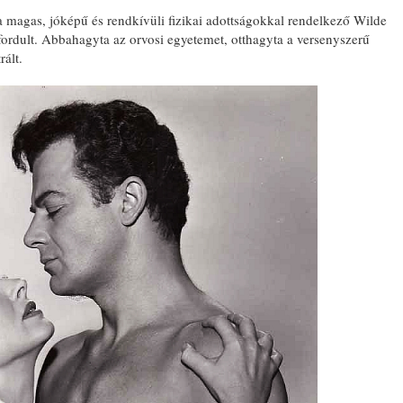
a magas, jóképű és rendkívüli fizikai adottságokkal rendelkező Wilde
é fordult. Abbahagyta az orvosi egyetemet, otthagyta a versenyszerű
rált.