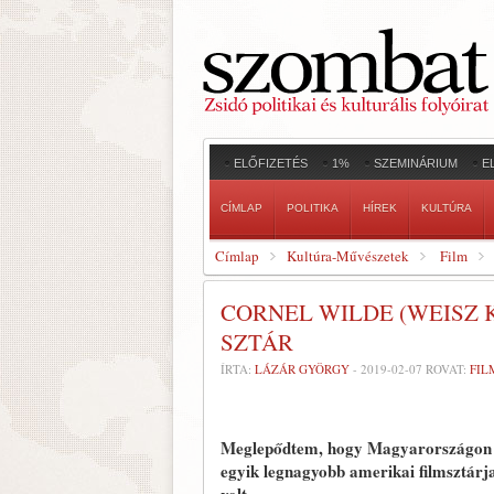
ELŐFIZETÉS
1%
SZEMINÁRIUM
E
CÍMLAP
POLITIKA
HÍREK
KULTÚRA
Címlap
Kultúra-Művészetek
Film
CORNEL WILDE (WEISZ 
SZTÁR
ÍRTA:
LÁZÁR GYÖRGY
-
2019-02-07
ROVAT:
FIL
Meglepődtem, hogy Magyarországon al
egyik legnagyobb amerikai filmsztárja