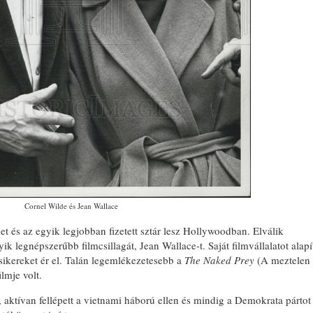
Cornel Wilde és Jean Wallace
et és az egyik legjobban fizetett sztár lesz Hollywoodban. Elválik
yik legnépszerűbb filmcsillagát, Jean Wallace-t. Saját filmvállalatot alapí
ikereket ér el. Talán legemlékezetesebb a
The Naked Prey
(A meztelen
lmje volt.
t, aktívan fellépett a vietnami háború ellen és mindig a Demokrata pártot