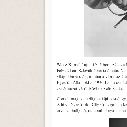
Weisz Kornél Lajos 1912-ben született 
Felvidéken, Szlovákiában található. Nem
világháború után, miután a város az újon
Egyesült Államokba. 1920-ban a család 
családnevet később Wilde változtatta.
Cornelt magas intelligenciájú „csodagye
A híres New York-i City College-ban k
orvostanhallgató, de tanulmányait soha 