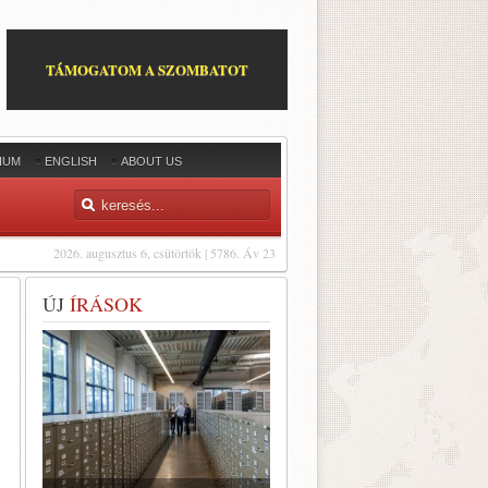
TÁMOGATOM A SZOMBATOT
IUM
ENGLISH
ABOUT US
2026. augusztus 6, csütörtök | 5786. Áv 23
ÚJ
ÍRÁSOK