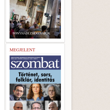
ZSIDÓ GASZTRONÓMIAI
TALÁLKOZÓ A BONYHÁDI
ZSINAGÓGÁBAN
MEGJELENT