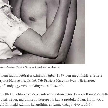
ed és Cornel Wilde a “Beyond Mombasa” c. filmben
l nem tudott betörni a színészvilágba. 1937-ben megnősült, elvette a
jorie Heintzen-t, aki később Patricia Knight néven vált ismertté.
, sőt még egy vívó tankönyvet is illusztrált.
 Olivier, a híres színész-rendező vívóinstruktort keres a Romeó és Júli
 csak tréner, majd kisebb szerepet is kap a produkcióban. Hollywood
údiótól, majd számos kalandfilmben kamatoztatja vívó tudását.