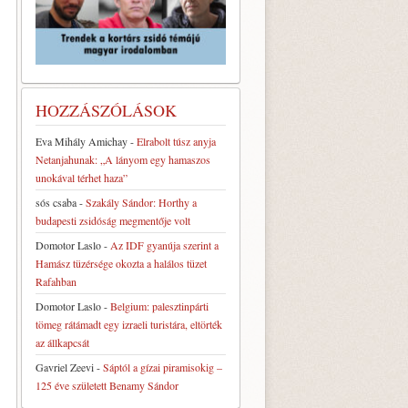
HOZZÁSZÓLÁSOK
Eva Mihály Amichay
-
Elrabolt túsz anyja
Netanjahunak: „A lányom egy hamaszos
unokával térhet haza”
sós csaba
-
Szakály Sándor: Horthy a
budapesti zsidóság megmentője volt
Domotor Laslo
-
Az IDF gyanúja szerint a
Hamász tüzérsége okozta a halálos tüzet
Rafahban
Domotor Laslo
-
Belgium: palesztinpárti
tömeg rátámadt egy izraeli turistára, eltörték
az állkapcsát
Gavriel Zeevi
-
Sáptól a gízai piramisokig –
125 éve született Benamy Sándor