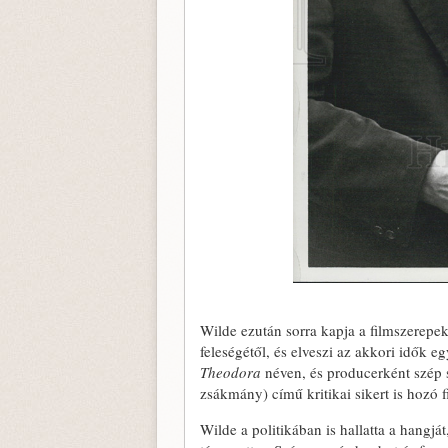
Wilde ezután sorra kapja a filmszerepek
feleségétől, és elveszi az akkori idők eg
Theodora
néven, és producerként szép s
zsákmány) című kritikai sikert is hozó fi
Wilde a politikában is hallatta a hangjá