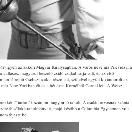
Privigyén az akkori Magyar Királyságban. A város neve ma Prievidza, a
 vallásos, magyarul beszélő zsidó család sarja volt, és az első
nan létrejött Csehszlovákia része lett, szüleivel együtt kivándorolt az
már New Yorkban élt és a hét éves Kornélból Cornel lett. A Weisz
rekként” tartották számon, nagyon jó tanult. A család orvosnak szánta.
ezdte felsőfokú tanulmányait, majd később a Columbia Egyetemen volt
nem fejezte be.