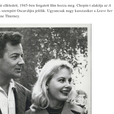
r elfeledett, 1945-ben forgatott film hozza meg. Chopin-t alakítja az
A
 a szerepért Oscar-díjra jelölik. Ugyancsak nagy kasszasiker a
Leave her
ene Thierney.