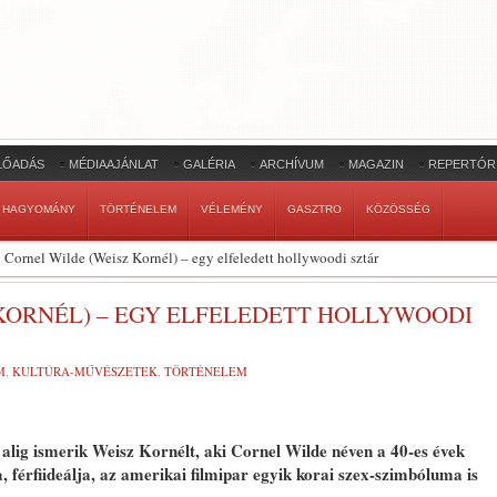
LŐADÁS
MÉDIAAJÁNLAT
GALÉRIA
ARCHÍVUM
MAGAZIN
REPERTÓR
HAGYOMÁNY
TÖRTÉNELEM
VÉLEMÉNY
GASZTRO
KÖZÖSSÉG
Cornel Wilde (Weisz Kornél) – egy elfeledett hollywoodi sztár
KORNÉL) – EGY ELFELEDETT HOLLYWOODI
M
,
KULTÚRA-MŰVÉSZETEK
,
TÖRTÉNELEM
ig ismerik Weisz Kornélt, aki Cornel Wilde néven a 40-es évek
, férfiideálja, az amerikai filmipar egyik korai szex-szimbóluma is