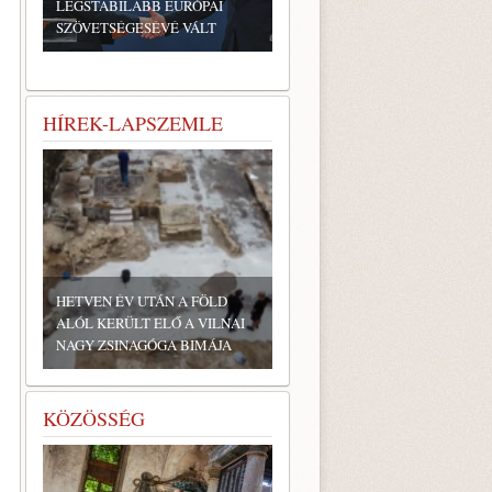
LEGSTABILABB EURÓPAI
SZÖVETSÉGESÉVÉ VÁLT
HÍREK-LAPSZEMLE
HETVEN ÉV UTÁN A FÖLD
ALÓL KERÜLT ELŐ A VILNAI
NAGY ZSINAGÓGA BIMÁJA
KÖZÖSSÉG