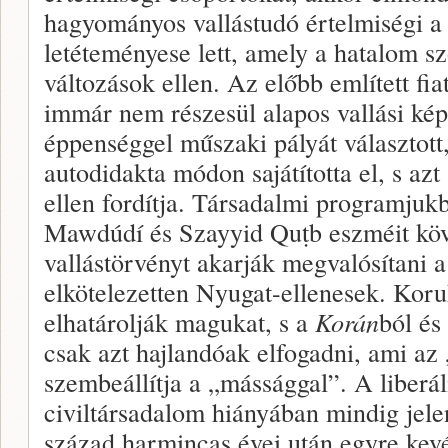
hagyományos vallástudó értelmiségi a 
letéteményese lett, amely a hatalom sz
változások ellen. Az előbb említett fia
immár nem részesül alapos vallási ké
éppenséggel műszaki pályát választott,
autodidakta módon sajátította el, s azt
ellen fordítja. Társadalmi programjuk
Mawdúdí és Szayyid Quṭb eszméit köv
vallástörvényt akarják megvalósítani a
elkötelezetten Nyugat-ellenesek. Koru
elhatárolják magukat, s a
Korán
ból és
csak azt hajlandóak elfogadni, ami az 
szembeállítja a „mássággal”. A liberál
civiltársadalom hiányában mindig jele
század harmincas évei után egyre kev