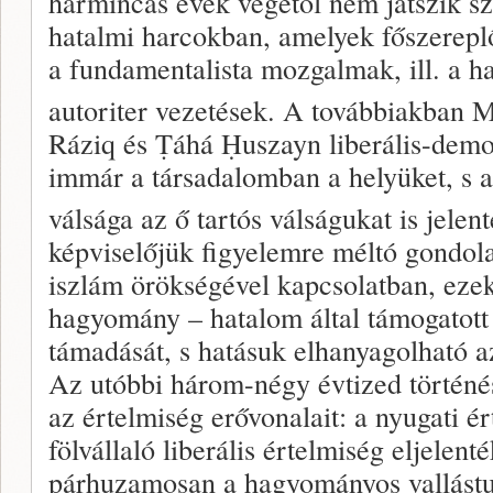
harmincas évek végétől nem játszik sz
hatalmi harcokban, amelyek főszerep
a fundamentalista mozgalmak, ill. a 
autoriter vezetések. A továbbiakban 
Ráziq és Ṭáhá Ḥuszayn liberális-demo
immár a társadalomban a helyüket, s a
válsága az ő tartós válságukat is jelent
képviselőjük figyelemre méltó gondol
iszlám örökségével kapcsolatban, eze
hagyomány – hatalom által támogatott
támadását, s hatásuk elhanyagolható 
Az utóbbi három-négy évtized történés
az értelmiség erővonalait: a nyugati é
fölvállaló liberális értelmiség eljelent
párhuzamosan a hagyományos vallástu