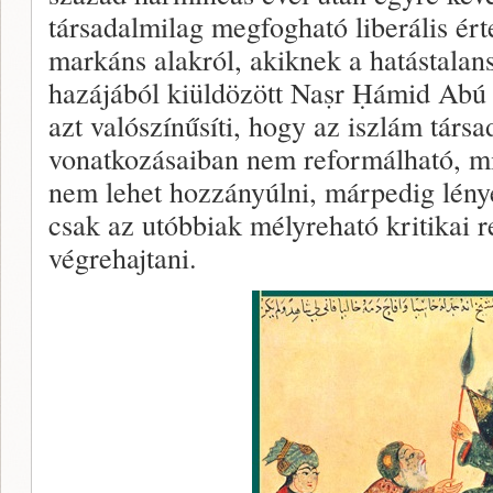
társadalmilag megfogható liberális ér
markáns alakról, akiknek a hatástalans
hazájából kiüldözött Naṣr Ḥámid Abú
azt valószínűsíti, hogy az iszlám társ
vonatkozásaiban nem reformálható, mi
nem lehet hozzányúlni, márpedig lény
csak az utóbbiak mélyreható kritikai r
végrehajtani.