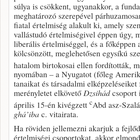
súlya is csökkent, ugyanakkor, a fun
meghatározó szerepével párhuzamosan,
fiatal értelmiség alakult ki, amely szem
vallástudó értelmiségivel éppen úgy, 
liberális értelmiséggel, és a főképpen
kölcsönzött, meglehetősen egysíkú sze
hatalom birtokosai ellen fordították, 
nyomában – a Nyugatot (főleg Amerik
tanaikat és társadalmi elképzeléseiket 
merényletet elkövető
Dzsihád
csoport 
c
április 15-én kivégzett
Abd asz-Szal
ghá’iba
c. vitairata.
Ha röviden jellemezni akarjuk a fejlő
értelmiségi csoportokat, akkor elmond