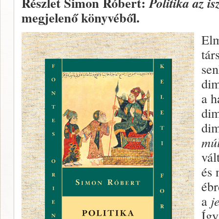
Részlet Simon Róbert:
Politika az i
megjelenő könyvéből.
Elm
tár
sen
dim
a h
dim
dim
mú
vál
és 
ébr
a
j
Így