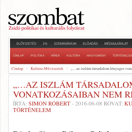
ELŐFIZETÉS
1%
SZEMINÁRIUM
ELŐADÁS
MÉDIAAJÁNLAT
CÍMLAP
POLITIKA
HÍREK
KULTÚRA
HAGYOMÁNY
TÖRTÉNELE
Címlap
Kultúra-Művészetek
„…az iszlám társadalom lényeges von
„…AZ ISZLÁM TÁRSADALO
VONATKOZÁSAIBAN NEM 
ÍRTA:
SIMON RÓBERT
-
2016-06-08
ROVAT:
KU
TÖRTÉNELEM