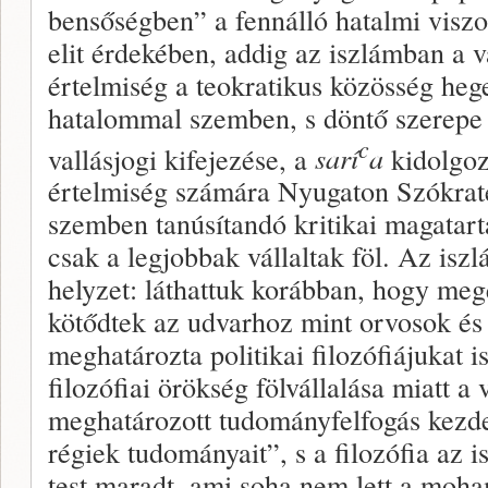
bensőségben” a fennálló hatalmi viszo
elit érdekében, addig az iszlámban a v
értelmiség a teokratikus közösség heg
hatalommal szemben, s döntő szerepe v
c
vallásjogi kifejezése, a
sarí
a
kidolgoz
értelmiség számára Nyugaton Szókratés
szemben tanúsítandó kritikai magatart
csak a legjobbak vállaltak föl. Az isz
helyzet: láthattuk korábban, hogy meg
kötődtek az udvarhoz mint orvosok és 
meghatározta politikai filozófiájukat i
filozófiai örökség fölvállalása miatt a 
meghatározott tudományfelfogás kezdet
régiek tudományait”, s a filozófia az 
test maradt, ami soha nem lett a moha