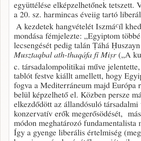
együttélése elképzelhetőnek tetszett. 
a 20. sz. harmincas éveiig tartó liberá
c
A kezdetek hangvételét Iszmá
íl khe
mondása fémjelezte: „Egyiptom többé
lecsengését pedig talán Ṭáhá Ḥuszayn
Musztaqbal ath-thaqáfa fí Miṣr
(„A ku
c. társadalompolitikai műve jelentette,
tablót festve kiállt amellett, hogy Eg
fogva a Mediterráneum majd Európa ré
belül képzelhető el. Közben persze má
elkezdődött az állandósuló társadalmi 
konzervatív erők megerősödését, másf
módon meghatározó fundamentalista 
Így a gyenge liberális értelmiség (meg