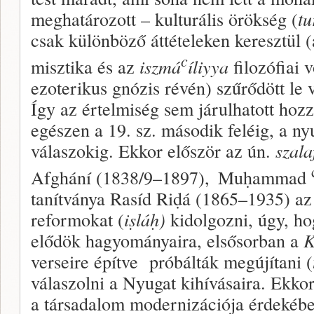
meghatározott – kulturális örökség (
tu
csak különböző áttételeken keresztül 
c
misztika és az
iszmá
íliyya
filozófiai v
ezoterikus gnózis révén) szűrődött le 
Így az értelmiség sem járulhatott hoz
egészen a 19. sz. második feléig, a ny
válaszokig. Ekkor először az ún.
szala
Afghání (1838/9–1897),
Muḥammad
tanítványa Rasíd Riḍá (1865–1935) az
reformokat (
iṣláḥ)
kidolgozni, úgy, h
elődök hagyományaira, elsősorban a
K
verseire építve próbálták megújítani (
válaszolni a Nyugat kihívásaira. Ekko
a társadalom modernizációja érdekébe