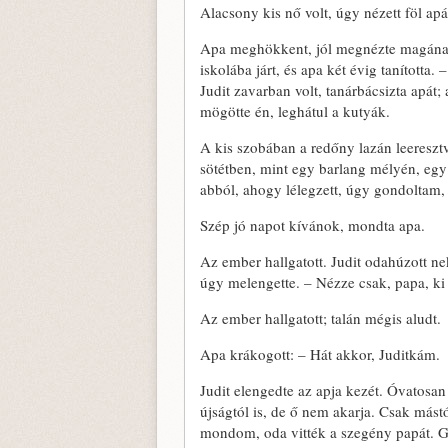
Alacsony kis nő volt, úgy nézett föl 
Apa meghökkent, jól megnézte magának. 
iskolába járt, és apa két évig tanított
Judit zavarban volt, tanárbácsizta apát;
mögötte én, leghátul a kutyák.
A kis szobában a redőny lazán leeresztv
sötétben, mint egy barlang mélyén, egy
abból, ahogy lélegzett, úgy gondoltam
Szép jó napot kívánok, mondta apa.
Az ember hallgatott. Judit odahúzott ne
úgy melengette. – Nézze csak, papa, ki 
Az ember hallgatott; talán mégis aludt.
Apa krákogott: – Hát akkor, Juditkám.
Judit elengedte az apja kezét. Óvatosan 
újságtól is, de ő nem akarja. Csak mást
mondom, oda vitték a szegény papát. G