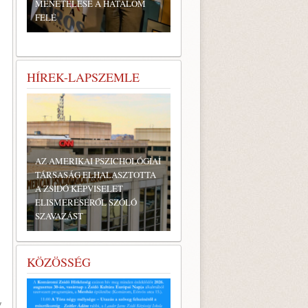
MENETELÉSE A HATALOM
FELÉ
HÍREK-LAPSZEMLE
AZ AMERIKAI PSZICHOLÓGIAI
TÁRSASÁG ELHALASZTOTTA
A ZSIDÓ KÉPVISELET
ELISMERÉSÉRŐL SZÓLÓ
SZAVAZÁST
KÖZÖSSÉG
y