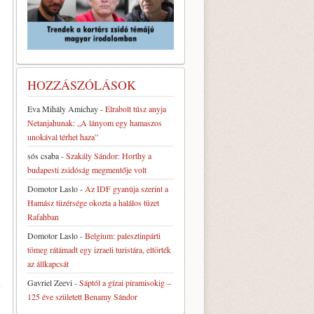
HOZZÁSZÓLÁSOK
Eva Mihály Amichay
-
Elrabolt túsz anyja
Netanjahunak: „A lányom egy hamaszos
unokával térhet haza”
sós csaba
-
Szakály Sándor: Horthy a
budapesti zsidóság megmentője volt
Domotor Laslo
-
Az IDF gyanúja szerint a
Hamász tüzérsége okozta a halálos tüzet
Rafahban
Domotor Laslo
-
Belgium: palesztinpárti
tömeg rátámadt egy izraeli turistára, eltörték
az állkapcsát
i
Gavriel Zeevi
-
Sáptól a gízai piramisokig –
125 éve született Benamy Sándor