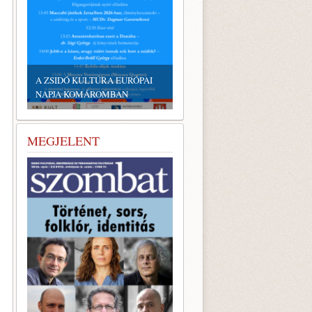
EMLÉKTÁBLÁT ÁLLÍTOTTAK
A KÖRÖSTARCSÁRÓL
ELHURCOLT ZSIDÓSÁG
TISZTELETÉRE
MEGJELENT