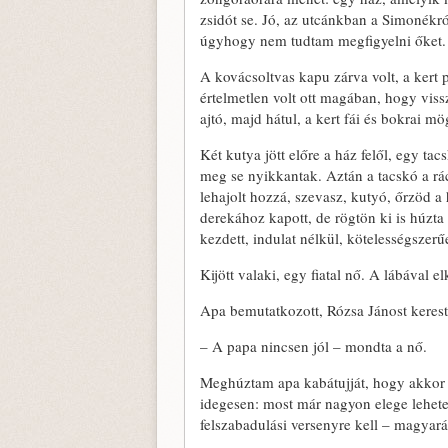
zsidót se. Jó, az utcánkban a Simonékró
úgyhogy nem tudtam megfigyelni őket.
A kovácsoltvas kapu zárva volt, a kert 
értelmetlen volt ott magában, hogy viss
ajtó, majd hátul, a kert fái és bokrai mö
Két kutya jött előre a ház felől, egy t
meg se nyikkantak. Aztán a tacskó a rács
lehajolt hozzá, szevasz, kutyó, őrzöd a
derekához kapott, de rögtön ki is húzta
kezdett, indulat nélkül, kötelességszerű
Kijött valaki, egy fiatal nő. A lábával e
Apa bemutatkozott, Rózsa Jánost kerest
– A papa nincsen jól – mondta a nő.
Meghúztam apa kabátujját, hogy akkor 
idegesen: most már nagyon elege lehetet
felszabadulási versenyre kell – magyar