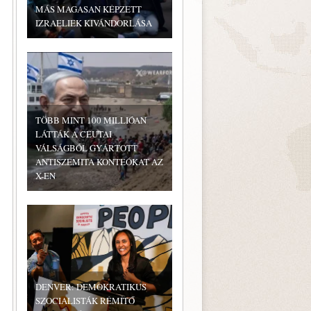
MÁS MAGASAN KÉPZETT
IZRAELIEK KIVÁNDORLÁSA
TÖBB MINT 100 MILLIÓAN
LÁTTÁK A CEUTAI
VÁLSÁGBÓL GYÁRTOTT
ANTISZEMITA KONTEÓKAT AZ
X-EN
DENVER: DEMOKRATIKUS
SZOCIALISTÁK RÉMÍTŐ