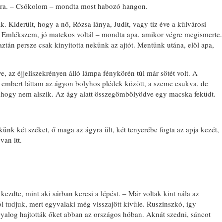
apára. – Csókolom – mondta most habozó hangon.
Kiderült, hogy a nő, Rózsa lánya, Judit, vagy tíz éve a külvárosi
a. – Emlékszem, jó matekos voltál – mondta apa, amikor végre megismerte.
 aztán persze csak kinyitotta nekünk az ajtót. Mentünk utána, elöl apa,
e, az éjjeliszekrényen álló lámpa fénykörén túl már sötét volt. A
 embert láttam az ágyon bolyhos plédek között, a szeme csukva, de
, hogy nem alszik. Az ágy alatt összegömbölyödve egy macska feküdt.
künk két széket, ő maga az ágyra ült, két tenyerébe fogta az apja kezét,
van itt.
kezdte, mint aki sárban keresi a lépést. – Már voltak kint nála az
ól tudjuk, mert egyvalaki még visszajött kívüle. Ruszinszkó, így
yalog hajtották őket abban az országos hóban. Aknát szedni, sáncot