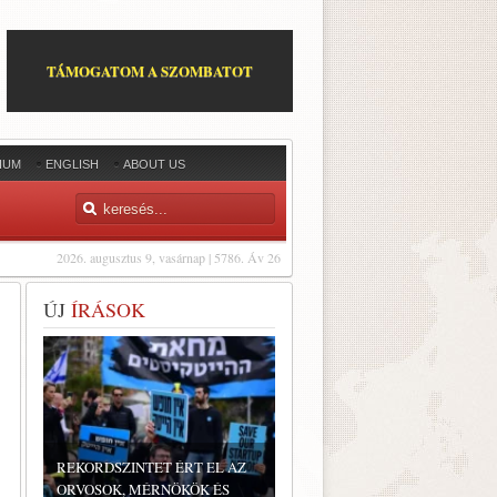
TÁMOGATOM A SZOMBATOT
IUM
ENGLISH
ABOUT US
2026. augusztus 9, vasárnap | 5786. Áv 26
ÚJ
ÍRÁSOK
REKORDSZINTET ÉRT EL AZ
ORVOSOK, MÉRNÖKÖK ÉS