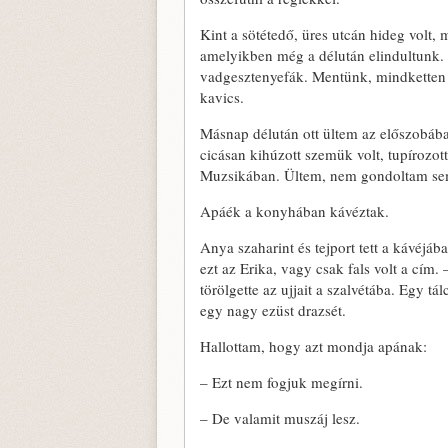
Kint a sötétedő, üres utcán hideg volt,
amelyikben még a délután elindultunk. M
vadgesztenyefák. Mentünk, mindketten 
kavics.
Másnap délután ott ültem az előszobában 
cicásan kihúzott szemük volt, tupírozo
Muzsikában. Ültem, nem gondoltam se
Apáék a konyhában kávéztak.
Anya szaharint és tejport tett a kávéj
ezt az Erika, vagy csak fals volt a cím.
törölgette az ujjait a szalvétába. Egy tá
egy nagy ezüst drazsét.
Hallottam, hogy azt mondja apának:
– Ezt nem fogjuk megírni.
– De valamit muszáj lesz.