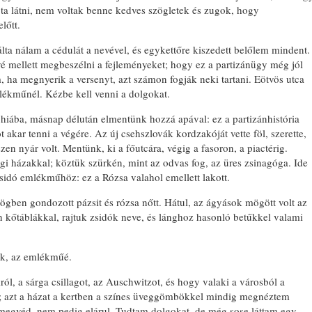
ajta látni, nem voltak benne kedves szögletek és zugok, hogy
lőtt.
ta nálam a cédulát a nevével, és egykettőre kiszedett belőlem mindent.
é mellett megbeszélni a fejleményeket; hogy ez a partizánügy még jól
 ha megnyerik a versenyt, azt számon fogják neki tartani. Eötvös utca
mlékműnél. Kézbe kell venni a dolgokat.
hiába, másnap délután elmentünk hozzá apával: ez a partizánhistória
akar tenni a végére. Az új csehszlovák kordzakóját vette föl, szerette,
n nyár volt. Mentünk, ki a főutcára, végig a fasoron, a piactérig.
régi házakkal; köztük szürkén, mint az odvas fog, az üres zsinagóga. Ide
 zsidó emlékműhöz: ez a Rózsa valahol emellett lakott.
ögben gondozott pázsit és rózsa nőtt. Hátul, az ágyások mögött volt az
kőtáblákkal, rajtuk zsidók neve, és lánghoz hasonló betűkkel valami
nk, az emlékműé.
ól, a sárga csillagot, az Auschwitzot, és hogy valaki a városból a
út; azt a házat a kertben a színes üveggömbökkel mindig megnéztem
megvéd, nem pedig elárul. Tudtam dolgokat, de még sose láttam egy