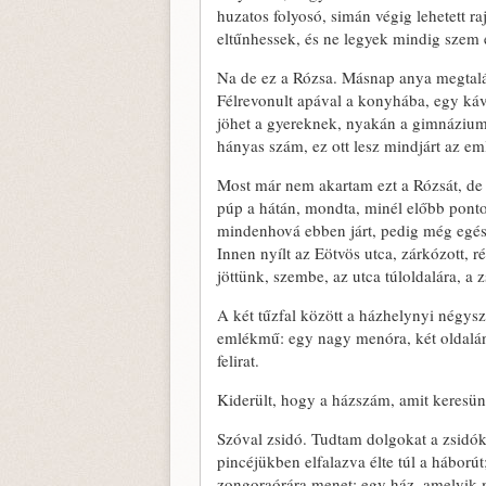
huzatos folyosó, simán végig lehetett r
eltűnhessek, és ne legyek mindig szem e
Na de ez a Rózsa. Másnap anya megtalál
Félrevonult apával a konyhába, egy káv
jöhet a gyereknek, nyakán a gimnázium,
hányas szám, ez ott lesz mindjárt az e
Most már nem akartam ezt a Rózsát, de 
púp a hátán, mondta, minél előbb pontot 
mindenhová ebben járt, pedig még egésze
Innen nyílt az Eötvös utca, zárkózott, 
jöttünk, szembe, az utca túloldalára, a
A két tűzfal között a házhelynyi négysz
emlékmű: egy nagy menóra, két oldalán 
felirat.
Kiderült, hogy a házszám, amit keresü
Szóval zsidó. Tudtam dolgokat a zsidókr
pincéjükben elfalazva élte túl a hábor
zongoraórára menet: egy ház, amelyik 