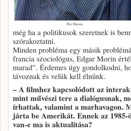
Pier Marton
még ha a politikusok szeretnek is ben
szórakoztatni.
Minden probléma egy másik problémá
francia szociológus, Edgar Morin érték
marad”. Érdemes úgy gondolkodni, h
távoznak és velük kell élnünk.
– A filmhez kapcsolódott az interak
mint művészi tere a dialógusnak, 
írhattak, valamint a marhavagon. M
járta be Amerikát. Ennek az 1985-
van-e ma is aktualitása?