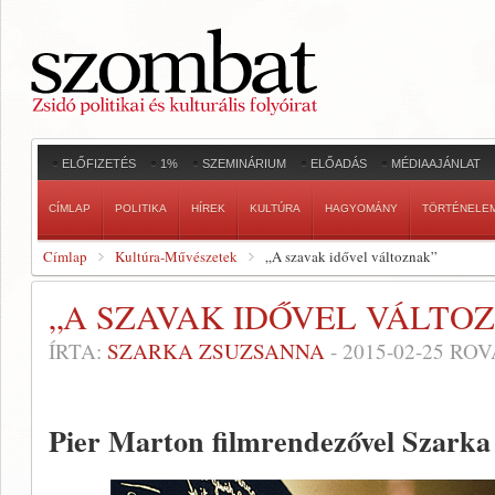
ELŐFIZETÉS
1%
SZEMINÁRIUM
ELŐADÁS
MÉDIAAJÁNLAT
CÍMLAP
POLITIKA
HÍREK
KULTÚRA
HAGYOMÁNY
TÖRTÉNELE
Címlap
Kultúra-Művészetek
„A szavak idővel változnak”
„A SZAVAK IDŐVEL VÁLTO
ÍRTA:
SZARKA ZSUZSANNA
-
2015-02-25
ROV
Pier Marton filmrendezővel Szarka