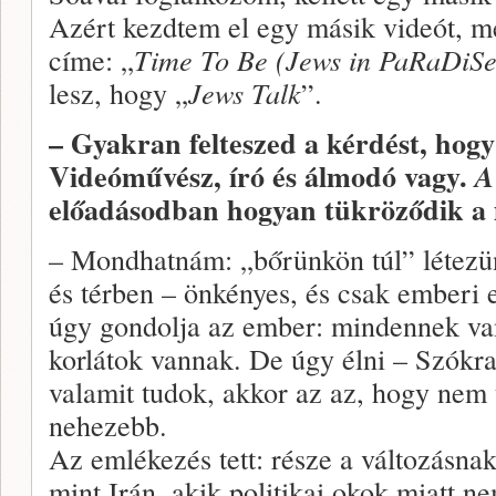
Azért kezdtem el egy másik videót, me
címe: „
Time To Be (Jews in PaRaDiSe
lesz, hogy „
Jews Talk
”.
– Gyakran felteszed a kérdést, hogy
Videóművész, író és álmodó vagy.
A
előadásodban hogyan tükröződik a
– Mondhatnám: „bőrünkön túl” létezü
és térben – önkényes, és csak emberi 
úgy gondolja az ember: mindennek van
korlátok vannak. De úgy élni – Szókra
valamit tudok, akkor az az, hogy nem
nehezebb.
Az emlékezés tett: része a változásna
mint Irán, akik politikai okok miatt n