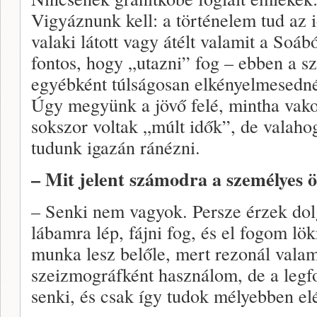
Vigyáznunk kell: a történelem tud az 
valaki látott vagy átélt valamit a Soá
fontos, hogy „utazni” fog – ebben a sz
egyébként túlságosan elkényelmesedn
Úgy megyünk a jövő felé, mintha vak
sokszor voltak „múlt idők”, de valaho
tudunk igazán ránézni.
– Mit jelent számodra a személyes 
– Senki nem vagyok. Persze érzek dolg
lábamra lép, fájni fog, és el fogom lök
munka lesz belőle, mert rezonál val
szeizmográfként használom, de a leg
senki, és csak így tudok mélyebben elé