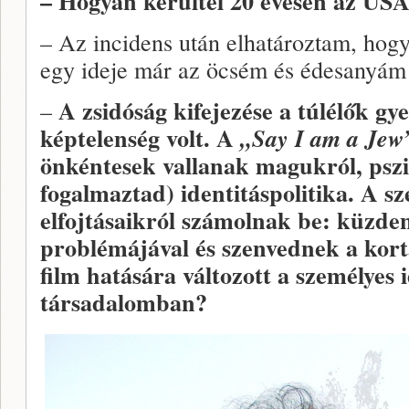
– Hogyan kerültél 20 évesen az US
– Az incidens után elhatároztam, ho
egy ideje már az öcsém és édesanyám i
A zsidóság kifejezése a túlélők g
–
képtelenség volt. A
„Say I am a Jew
önkéntesek vallanak magukról, pszi
fogalmaztad) identitáspolitika. A s
elfojtásaikról számolnak be: küzden
problémájával és szenvednek a kort
film hatására változott a személyes i
társadalomban?