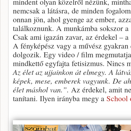
mindent olyan közelről nézünk, minth
nemcsak a látásra, de minden fogalom
onnan jön, ahol gyenge az ember, azz
találkoznunk. A munkámba sokszor a 
Csak ami igazán zavar, az érdekel – a 
A fényképész vagy a művész gyakran e
dolgozik. Egy video / film megmutatj
mindkettő egyfajta fetisizmus. Nincs 
Az élet az ujjainkon át elmegy. A látv
képek, mese, emberek vagyunk. De a
élet máshol van.”.
Az érdekel, amit n
tanítani. Ilyen irányba megy a
School 