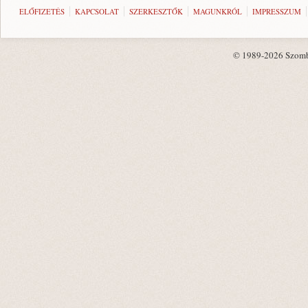
ELŐFIZETÉS
KAPCSOLAT
SZERKESZTŐK
MAGUNKRÓL
IMPRESSZUM
© 1989-2026 Szombat