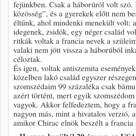
fejünkben. Csak a háborúról volt szó.
közösség”, és a gyerekek előtt nem be
éltünk, ahol mindenki menekült volt: 
idegenek, zsidók, egy néger család v
ritkák voltak a francia nevek a szülei
valaki nem jött vissza a háborúból in
céloztak.
És igen, voltak antiszemita eseménye
közelben lakó család egyszer részegen
szomszédaim 99 százaléka csak bámult
azért történt, mert egyik szomszédom 
vagyok. Akkor felfedeztem, hogy a fra
nagyon más, mint a hivatalos verzió, 
amikor Chirac elnök beszélt a francia 