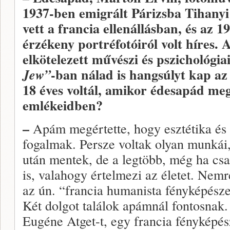
1937-ben emigrált Párizsba Tihanyi
vett a francia ellenállásban, és az 
érzékeny portréfotóiról volt híres. 
elkötelezett művészi és pszichológia
-ban nálad is hangsúlyt kap az
Jew”
18 éves voltál, amikor édesapád meg
emlékeidben?
–
Apám megértette, hogy esztétika és
fogalmak. Persze voltak olyan munkái
után mentek, de a legtöbb, még ha cs
is, valahogy értelmezi az életet. Ne
az ún. “francia humanista fényképésze
Két dolgot találok apámnál fontosnak.
Eugéne Atget-t, egy francia fényképész