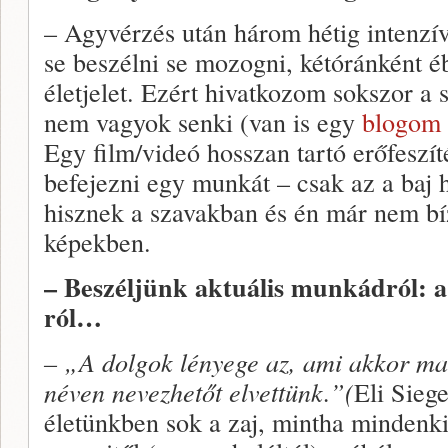
– Agyvérzés után három hétig intenzí
se beszélni se mozogni, kétóránként é
életjelet. Ezért hivatkozom sokszor a
nem vagyok senki (van is egy
blogom
Egy film/videó hosszan tartó erőfeszít
befejezni egy munkát – csak az a baj
hisznek a szavakban és én már nem b
képekben.
– Beszéljünk aktuális munkádról: a
ról…
– „A dolgok lényege az, ami akkor m
néven nevezhetőt elvettünk.”(
Eli Sieg
életünkben sok a zaj, mintha mindenki