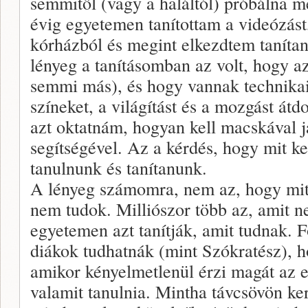
semmitől (vagy a haláltól) próbálna 
évig egyetemen tanítottam a videózást
kórházból és megint elkezdtem tanítan
lényeg a tanításomban az volt, hogy 
semmi más), és hogy vannak technikai 
színeket, a világítást és a mozgást át
azt oktatnám, hogyan kell macskával j
segítségével. Az a kérdés, hogy mit ke
tanulnunk és tanítanunk.
A lényeg számomra, nem az, hogy mit
nem tudok. Milliószor több az, amit n
egyetemen azt tanítják, amit tudnak. 
diákok tudhatnák (mint Szókratész), 
amikor kényelmetlenül érzi magát az 
valamit tanulnia. Mintha távcsövön kere