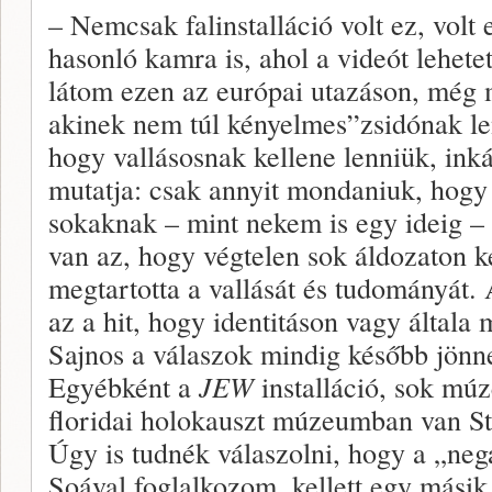
– Nemcsak falinstalláció volt ez, vol
hasonló kamra is, ahol a videót lehet
látom ezen az európai utazáson, még 
akinek nem túl kényelmes”zsidónak len
hogy vallásosnak kellene lenniük, ink
mutatja: csak annyit mondaniuk, hogy
sokaknak – mint nekem is egy ideig – 
van az, hogy végtelen sok áldozaton k
megtartotta a vallását és tudományát. 
az a hit, hogy identitáson vagy általa
Sajnos a válaszok mindig később jönn
Egyébként a
JEW
installáció, sok múz
floridai holokauszt múzeumban van St
Úgy is tudnék válaszolni, hogy a „nega
Soával foglalkozom, kellett egy mási