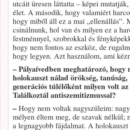
utcáit üresen láttatta – képei mutatják
élet. A második, hogy valamiért harcol
hogy miből áll ez a mai „ellenállás”. 
csinálnunk, hol van és milyen ez a ha
festménnyel, szobrokkal és fényképekke
hogy nem fontos az eszköz, de rugalma
hogy legyen. Azt használom, ami kéznél
– Pályaívedben meghatározó, hogy 
holokauszt nálad örökség, tanúság,
generációs túlélőként milyen volt az
Találkoztál antiszemitizmussal?
–
Hogy nem voltak nagyszüleim: nagy 
mélyen éltem meg, de szavak nélkül; 
a legnagyobb fájdalmat. A holokauszt