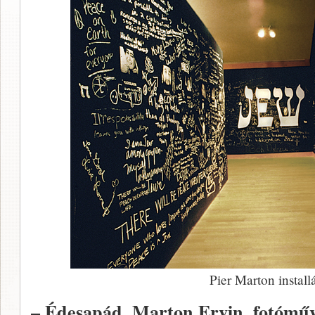
Pier Marton install
– Édesapád, Marton Ervin, fotóművé