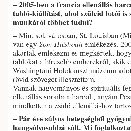
– 2005-ben a francia ellenállás harco
tabló-kiállítást, ahol szüleid fotói i
munkáról többet tudni?
– Mint sok városban, St. Louisban (M
van egy
Yom HaShoah
emlékezés. 200
akartak emlékezni és megkértek, hogy 
tablókat a híresebb emberekről, akik e
Washingtoni Holokauszt múzeum adott
rövid szöveget illesztettem.
Vannak hagyományos és spirituális fe
ellenállás soraiban harcolt, anyám Pe
mindketten a zsidó ellenálláshoz tarto
– Pár éve súlyos betegségből gyógyul
hangsúlyosabbá vált. Mi foglalkozta