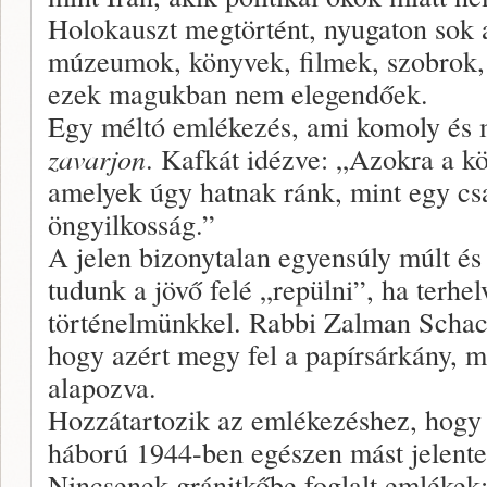
Holokauszt megtörtént, nyugaton sok 
múzeumok, könyvek, filmek, szobro
ezek magukban nem elegendőek.
Egy méltó emlékezés, ami komoly és 
zavarjon
. Kafkát idézve: „Azokra a k
amelyek úgy hatnak ránk, mint egy c
öngyilkosság.”
A jelen bizonytalan egyensúly múlt és
tudunk a jövő felé „repülni”, ha terhe
történelmünkkel. Rabbi Zalman Schac
hogy azért megy fel a papírsárkány, m
alapozva.
Hozzátartozik az emlékezéshez, hogy 
háború 1944-ben egészen mást jelentet
Nincsenek gránitkőbe foglalt emlékek