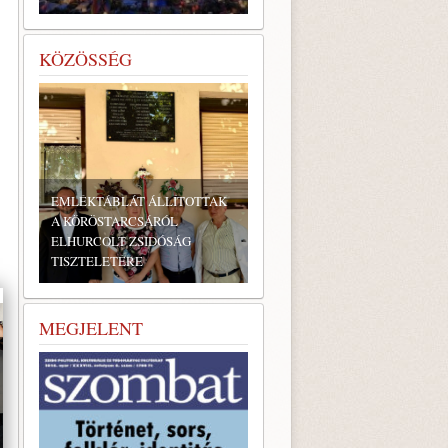
KÖZÖSSÉG
EMLÉKTÁBLÁT ÁLLÍTOTTAK
A KÖRÖSTARCSÁRÓL
ELHURCOLT ZSIDÓSÁG
TISZTELETÉRE
BONYHÁDI ZSIDÓ NAPOK
MEGJELENT