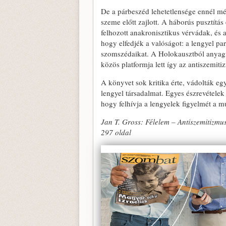
De a párbeszéd lehetetlensége ennél mé
szeme előtt zajlott. A háborús pusztítá
felhozott anakronisztikus vérvádak, és 
hogy elfedjék a valóságot: a lengyel pa
szomszédaikat. A Holokausztból anyagi
közös platformja lett így az antiszemit
A könyvet sok kritika érte, vádolták eg
lengyel társadalmat. Egyes észrevétele
hogy felhívja a lengyelek figyelmét a m
Jan T. Gross: Félelem – Antiszemitizm
297 oldal