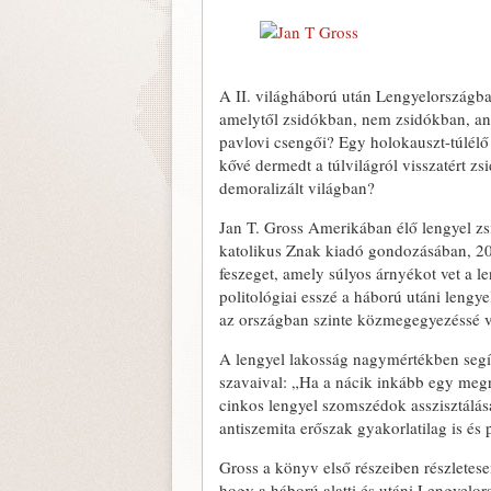
A II. világháború után Lengyelországba
amelytől zsidókban, nem zsidókban, an
pavlovi csengői? Egy holokauszt-túlélő 
kővé dermedt a túlvilágról visszatért z
demoralizált világban?
Jan T. Gross Amerikában élő lengyel z
katolikus Znak kiadó gondozásában, 2
feszeget, amely súlyos árnyékot vet a l
politológiai esszé a háború utáni leng
az országban szinte közmegegyezéssé vá
A lengyel lakosság nagymértékben segí
szavaival: „Ha a nácik inkább egy megr
cinkos lengyel szomszédok asszisztálása
antiszemita erőszak gyakorlatilag is és p
Gross a könyv első részeiben részletese
hogy a háború alatti és utáni Lengyelo