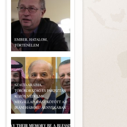
EMBER, HATALOM,
TÖRTÉNELEM
SZAÚD-ARÁBIA,
TÖRÖKORSZÁG ÉS PAKISZTÁN
KÖZÖS VÉDELMI
MEGÁLLAPODÁST KÖTÖTT AZ
IRÁNI HÁBORÚ ÁRNYÉKÁBAN