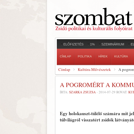
ELŐFIZETÉS
1%
SZEMINÁRIUM
E
CÍMLAP
POLITIKA
HÍREK
KULTÚRA
Címlap
Kultúra-Művészetek
A pogromé
A POGROMÉRT A KOMMU
ÍRTA:
SZARKA ZSUZSA
-
2014-07-29
ROVAT:
KU
Egy holokauszt-túlélő számára mit jel
túlvilágról visszatért zsidók látványát