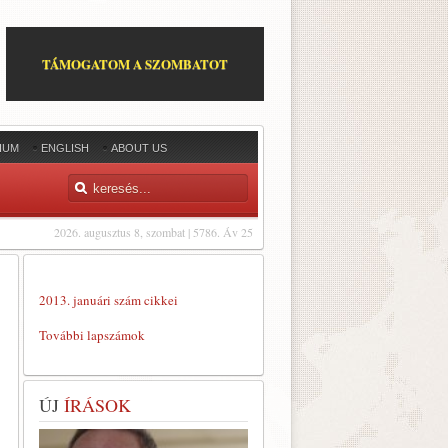
TÁMOGATOM A SZOMBATOT
IUM
ENGLISH
ABOUT US
2026. augusztus 8, szombat | 5786. Áv 25
2013. januári szám cikkei
További lapszámok
ÚJ
ÍRÁSOK