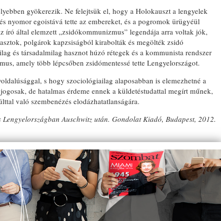
lyebben gyökerezik. Ne felejtsük el, hogy a Holokauszt a lengyelek
s és nyomor egoistává tette az embereket, és a pogromok ürügyéül
az író által elemzett „zsidókommunizmus” legendája arra voltak jók,
rasztok, polgárok kapzsiságból kirabolták és megölték zsidó
lag és társadalmilag hasznot húzó rétegek és a kommunista rendszer
izmus, amely több lépcsőben zsidómentessé tette Lengyelországot.
yoldalúsággal, s hogy szociológiailag alaposabban is elemezhetné a
k jogosak, de hatalmas érdeme ennek a küldetéstudattal megírt műnek,
últtal való szembenézés elodázhatatlanságára.
us Lengyelországban Auschwitz után. Gondolat Kiadó, Budapest, 2012.