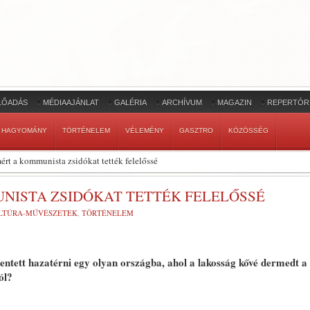
LŐADÁS
MÉDIAAJÁNLAT
GALÉRIA
ARCHÍVUM
MAGAZIN
REPERTÓR
HAGYOMÁNY
TÖRTÉNELEM
VÉLEMÉNY
GASZTRO
KÖZÖSSÉG
rt a kommunista zsidókat tették felelőssé
NISTA ZSIDÓKAT TETTÉK FELELŐSSÉ
LTÚRA-MŰVÉSZETEK
,
TÖRTÉNELEM
entett hazatérni egy olyan országba, ahol a lakosság kővé dermedt a
ól?