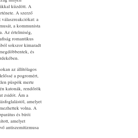
mákkal küzdött. A
rténete. A szerző
t válaszreakciókat: a
zmusát, a kommunista
ra. Az értelmiség,
zafiság romantikus
ából sokszor kimaradt
 megdöbbentek, és
érdekében.
okan az állítólagos
lelőssé a pogromért,
etlen püspök merte
én katonák, rendőrök
at zsidót. Ám a
ásfoglalástól, amelyet
lmezhettek volna. A
parátus és bírói
ított, amelyet
kvő antiszemitizmusa