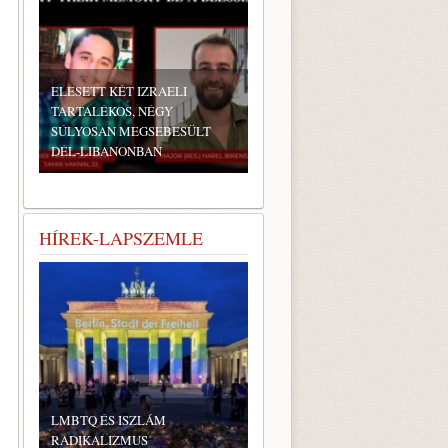
ELESETT KÉT IZRAELI
TARTALÉKOS, NÉGY
SÚLYOSAN MEGSEBESÜLT
DÉL-LIBANONBAN
HÍREK-LAPSZEMLE
LMBTQ ÉS ISZLÁM
RADIKALIZMUS