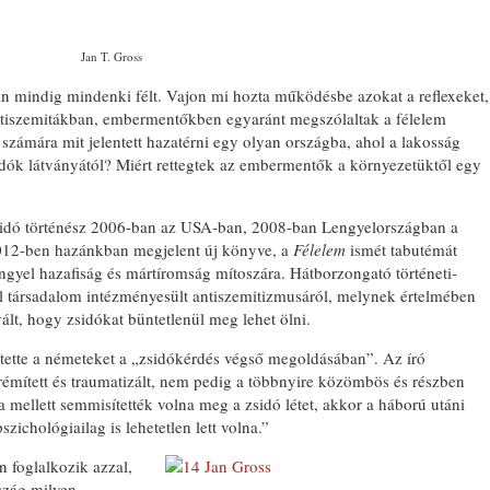
Jan T. Gross
n mindig mindenki félt. Vajon mi hozta működésbe azokat a reflexeket,
tiszemitákban, embermentőkben egyaránt megszólaltak a félelem
számára mit jelentett hazatérni egy olyan országba, ahol a lakosság
sidók látványától? Miért rettegtek az embermentők a környezetüktől egy
sidó történész 2006-ban az USA-ban, 2008-ban Lengyelországban a
012-ben hazánkban megjelent új könyve, a
Félelem
ismét tabutémát
engyel hazafiság és mártíromság mítoszára. Hátborzongató történeti-
yel társadalom intézményesült antiszemitizmusáról, melynek értelmében
lt, hogy zsidókat büntetlenül meg lehet ölni.
tette a németeket a „zsidókérdés végső megoldásában”. Az író
émített és traumatizált, nem pedig a többnyire közömbös és részben
 mellett semmisítették volna meg a zsidó létet, akkor a háború utáni
szichológiailag is lehetetlen lett volna.”
n foglalkozik azzal,
rszág milyen