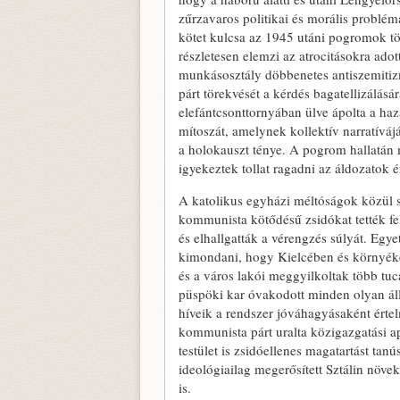
zűrzavaros politikai és morális problé
kötet kulcsa az 1945 utáni pogromok tö
részletesen elemzi az atrocitásokra adot
munkásosztály döbbenetes antiszemiti
párt törekvését a kérdés bagatellizálásá
elefántcsonttornyában ülve ápolta a ha
mítoszát, amelynek kollektív narratíváj
a holokauszt ténye. A pogrom hallatán
igyekeztek tollat ragadni az áldozatok 
A katolikus egyházi méltóságok közül s
kommunista kötődésű zsidókat tették fe
és elhallgatták a vérengzés súlyát. Egy
kimondani, hogy Kielcében és környék
és a város lakói meggyilkoltak több tuc
püspöki kar óvakodott minden olyan áll
híveik a rendszer jóváhagyásaként érte
kommunista párt uralta közigazgatási ap
testület is zsidóellenes magatartást tanús
ideológiailag megerősített Sztálin növe
is.