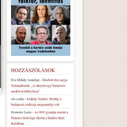
HOZZÁSZÓLÁSOK
Eva Mihály Amichay
-
Elrabolt túsz anyja
Netanjahunak: „A lányom egy hamaszos
unokával térhet haza”
sós csaba
-
Szakály Sándor: Horthy a
budapesti zsidóság megmentője volt
Domotor Laslo
-
Az IDF gyanúja szerint a
Hamász tüzérsége okozta a halálos tüzet
Rafahban