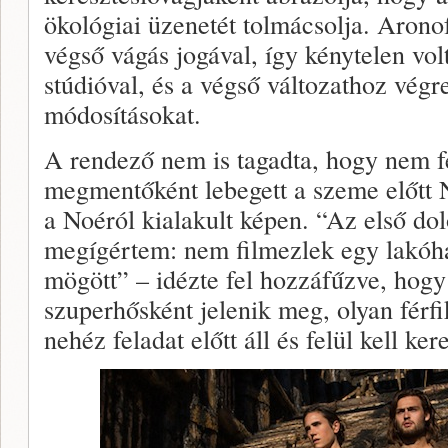
ökológiai üzenetét tolmácsolja. Arono
végső vágás jogával, így kénytelen vo
stúdióval, és a végső változathoz végre
módosításokat.
A rendező nem is tagadta, hogy nem f
megmentőként lebegett a szeme előtt N
a Noéról kialakult képen. “Az első dol
megígértem: nem filmezlek egy lakóhaj
mögött” – idézte fel hozzáfűzve, hog
szuperhősként jelenik meg, olyan férfi
nehéz feladat előtt áll és felül kell ke