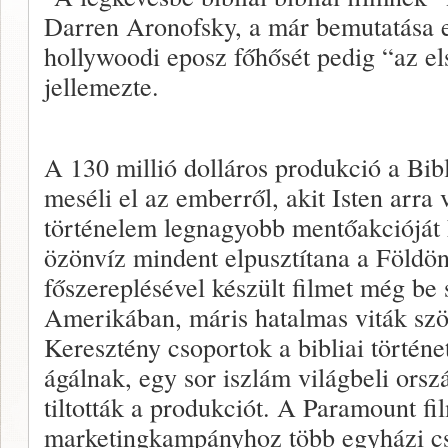
Darren Aronofsky, a már bemutatása e
hollywoodi eposz főhősét pedig “az e
jellemezte.
A 130 millió dolláros produkció a Bibl
meséli el az emberről, akit Isten arra 
történelem legnagyobb mentőakcióját h
özönvíz mindent elpusztítana a Földö
főszereplésével készült filmet még be
Amerikában, máris hatalmas viták szök
Keresztény csoportok a bibliai történe
ágálnak, egy sor iszlám világbeli ors
tiltották a produkciót. A Paramount f
marketingkampányhoz több egyházi cs