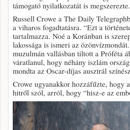
támogató nyilatkozatát is megszerezte
Russell Crowe a The Daily Telegraphba
a viharos fogadtatásra. “Ezt a történe
tartalmazza. Noé a Koránban is szerep
lakossága is ismeri az özönvízmondát.
muzulmán vallásban tiltott a Próféta á
váratlanul, hogy néhány iszlám országb
mondta az Oscar-díjas ausztrál színész
Crowe ugyanakkor hozzáfűzte, hogy a 
hitről szól, arról, hogy “hisz-e az em