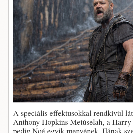
A speciális effektusokkal rendkívül l
Anthony Hopkins Metúselah, a Harry
pedig Noé egyik menyének, Ilának sz