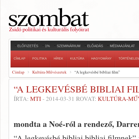
ELŐFIZETÉS
1%
SZEMINÁRIUM
ELŐADÁS
MÉDIAAJÁNLAT
CÍMLAP
POLITIKA
HÍREK
KULTÚRA
HAGYOMÁNY
TÖRTÉNELE
Címlap
Kultúra-Művészetek
“A legkevésbé bibliai film”
“A LEGKEVÉSBÉ BIBLIAI FI
ÍRTA:
MTI
-
2014-03-31
ROVAT:
KULTÚRA-MŰ
mondta a Noé-ról a rendező, Darre
“A legkevésbé bibliai bibliai filmnek”