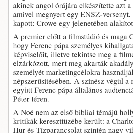
akinek angol órájára elkészítette azt a
amivel megnyert egy ENSZ-versenyt. A
kapott: Crowe egy jelenetében alakíto
A premier előtt a filmstúdió és maga C
hogy Ferenc pápa személyes kihallgatá
képviselőit, illetve tekintse meg a film
elzárkózott, mert meg akarták akadál
személyét marketingcélokra használják
népszerűsítésében. A színész végül a
együtt Ferenc pápa általános audienciá
Péter téren.
A Noé nem az első bibliai témájú hol
kritikák kereszttüzébe került: a Charl
Hur és Tízparancsolat szintén nagy vi