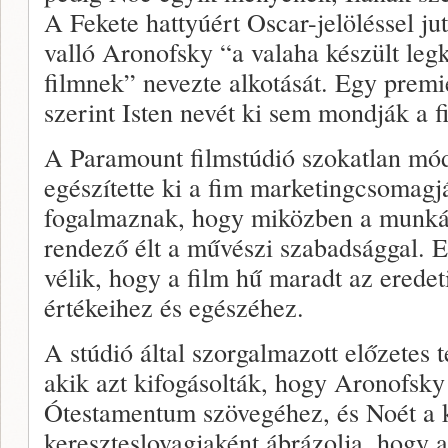
A Fekete hattyúért Oscar-jelöléssel ju
valló Aronofsky “a valaha készült legk
filmnek” nevezte alkotását. Egy premie
szerint Isten nevét ki sem mondják a f
A Paramount filmstúdió szokatlan mó
egészítette ki a fim marketingcsomagj
fogalmaznak, hogy miközben a munkát 
rendező élt a művészi szabadsággal. E
vélik, hogy a film hű maradt az eredet
értékeihez és egészéhez.
A stúdió által szorgalmazott előzetes t
akik azt kifogásolták, hogy Aronofsk
Ótestamentum szövegéhez, és Noét a 
kereszteslovagjaként ábrázolja, hogy a