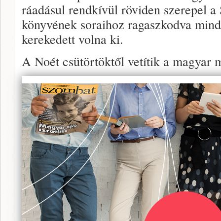
ráadásul rendkívül röviden szerepel a
könyvének soraihoz ragaszkodva mindö
kerekedett volna ki.
A Noét csütörtöktől vetítik a magyar 