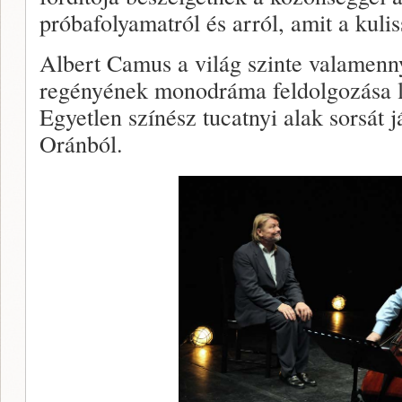
próbafolyamatról és arról, amit a kulis
Albert Camus a világ szinte valamenn
regényének monodráma feldolgozása l
Egyetlen színész tucatnyi alak sorsát já
Oránból.