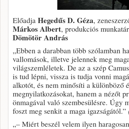
Hegedűs D. Géza
Előadja
, zeneszerz
Márkos Albert
, produkciós munkatá
Dömötör András
„Ebben a darabban több szólamban ha
vallomások, illetve jelennek meg mag
világszemléletek. De az a szép Camu
is tud lépni, vissza is tudja vonni mag
alkotót, és nem minősíti a különböző él
megnyilatkozásokat, hanem a nézőt pr
önmagával való szembesülésre. Úgy
foszt meg senkit a maga igazságától.”
„– Miért beszél velem ilyen haragosa