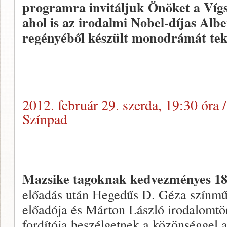
programra invitáljuk Önöket a Víg
ahol is az irodalmi Nobel-díjas Alb
regényéből készült monodrámát tek
2012. február 29. szerda, 19:30 óra 
Színpad
Mazsike tagoknak kedvezményes 180
előadás után Hegedűs D. Géza színm
előadója és Márton László irodalomtör
fordítója beszélgetnek a közönséggel a