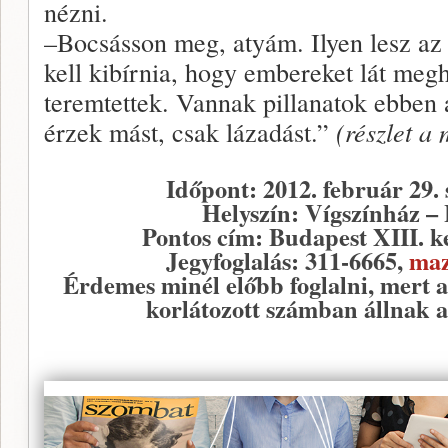
nézni.
–Bocsásson meg, atyám. Ilyen lesz az 
kell kibírnia, hogy embereket lát megha
teremtettek. Vannak pillanatok ebben
érzek mást, csak lázadást.”
(részlet a
Időpont: 2012. február 29. 
Helyszín: Vígszínház –
Pontos cím: Budapest XIII. ke
Jegyfoglalás: 311-6665,
maz
Érdemes minél előbb foglalni, mert 
korlátozott számban állnak 