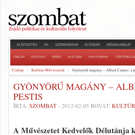
ELŐFIZETÉS
1%
SZEMINÁRIUM
ELŐADÁS
MÉDIAAJÁNLAT
CÍMLAP
POLITIKA
HÍREK
KULTÚRA
HAGYOMÁNY
TÖRTÉNELE
Címlap
Kultúra-Művészetek
Gyönyörű magány – Albert Camus: a p
GYÖNYÖRŰ MAGÁNY – ALB
PESTIS
ÍRTA:
SZOMBAT
-
2012-02-05
ROVAT:
KULTÚR
A Művészetet Kedvelők Délutánja ker