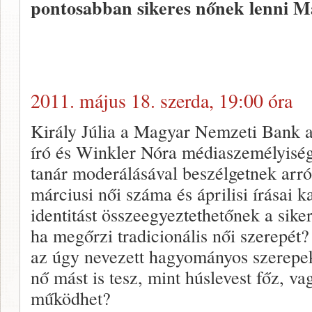
pontosabban sikeres nőnek lenni M
2011. május 18. szerda, 19:00 óra
Király Júlia a Magyar Nemzeti Bank 
író és Winkler Nóra médiaszemélyiség
tanár moderálásával beszélgetnek arró
márciusi női száma és áprilisi írásai k
identitást összeegyeztethetőnek a sike
ha megőrzi tradicionális női szerepét
az úgy nevezett hagyományos szerepek
nő mást is tesz, mint húslevest főz, v
működhet?