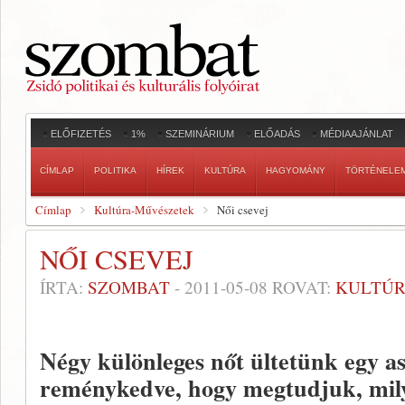
ELŐFIZETÉS
1%
SZEMINÁRIUM
ELŐADÁS
MÉDIAAJÁNLAT
CÍMLAP
POLITIKA
HÍREK
KULTÚRA
HAGYOMÁNY
TÖRTÉNELE
Címlap
Kultúra-Művészetek
Női csevej
NŐI CSEVEJ
ÍRTA:
SZOMBAT
-
2011-05-08
ROVAT:
KULTÚR
Négy különleges nőt ültetünk egy a
reménykedve, hogy megtudjuk, mil