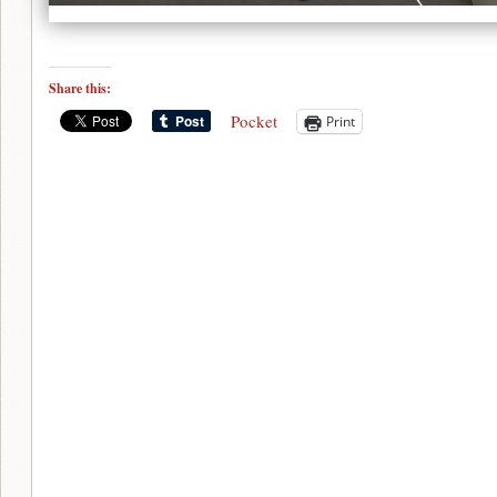
Share this:
Pocket
Print