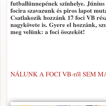
futballünnepének színhelye. Június
focira szavazunk és piros lapot mu
Csatlakozik hozzánk 17 foci VB rés
nagykövete is. Gyere el hozzánk, szu
meg velünk: a foci összeköt!
NÁLUNK A FOCI VB-ről SEM M