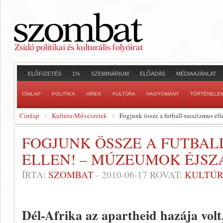
ELŐFIZETÉS
1%
SZEMINÁRIUM
ELŐADÁS
MÉDIAAJÁNLAT
CÍMLAP
POLITIKA
HÍREK
KULTÚRA
HAGYOMÁNY
TÖRTÉNELE
Címlap
Kultúra-Művészetek
Fogjunk össze a futball-rasszizmus e
FOGJUNK ÖSSZE A FUTBAL
ELLEN! – MÚZEUMOK ÉJSZA
ÍRTA:
SZOMBAT
-
2010-06-17
ROVAT:
KULTÚR
Dél-Afrika az apartheid hazája volt,