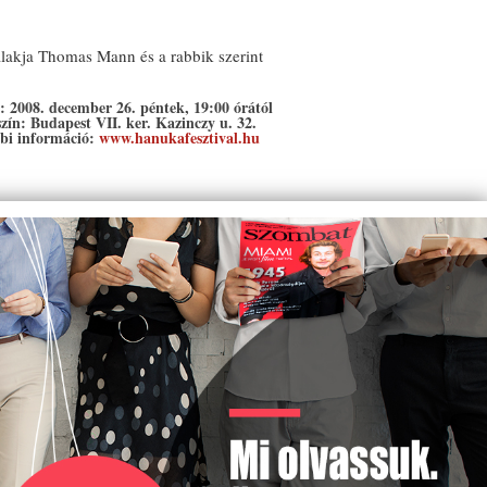
 alakja Thomas Mann és a rabbik szerint
: 2008. december 26. péntek, 19:00 órától
zín: Budapest VII. ker. Kazinczy u. 32.
bi információ:
www.hanukafesztival.hu