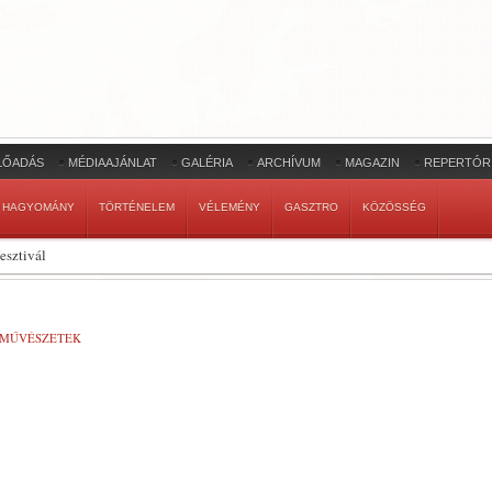
LŐADÁS
MÉDIAAJÁNLAT
GALÉRIA
ARCHÍVUM
MAGAZIN
REPERTÓR
HAGYOMÁNY
TÖRTÉNELEM
VÉLEMÉNY
GASZTRO
KÖZÖSSÉG
esztivál
-MŰVÉSZETEK