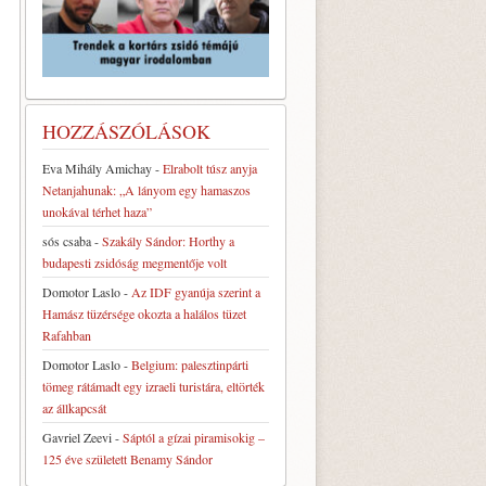
HOZZÁSZÓLÁSOK
Eva Mihály Amichay
-
Elrabolt túsz anyja
Netanjahunak: „A lányom egy hamaszos
unokával térhet haza”
sós csaba
-
Szakály Sándor: Horthy a
budapesti zsidóság megmentője volt
Domotor Laslo
-
Az IDF gyanúja szerint a
Hamász tüzérsége okozta a halálos tüzet
Rafahban
Domotor Laslo
-
Belgium: palesztinpárti
tömeg rátámadt egy izraeli turistára, eltörték
az állkapcsát
Gavriel Zeevi
-
Sáptól a gízai piramisokig –
125 éve született Benamy Sándor