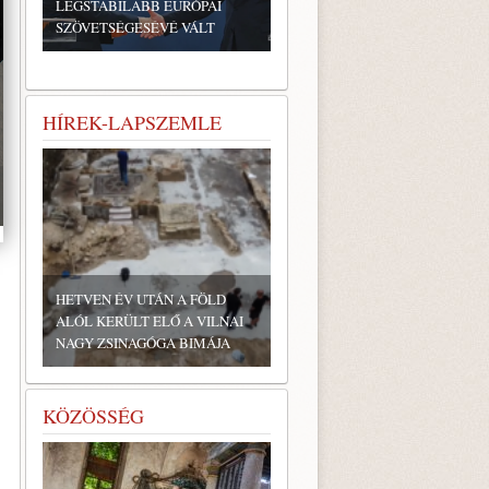
LEGSTABILABB EURÓPAI
SZÖVETSÉGESÉVÉ VÁLT
HÍREK-LAPSZEMLE
HETVEN ÉV UTÁN A FÖLD
ALÓL KERÜLT ELŐ A VILNAI
NAGY ZSINAGÓGA BIMÁJA
KÖZÖSSÉG