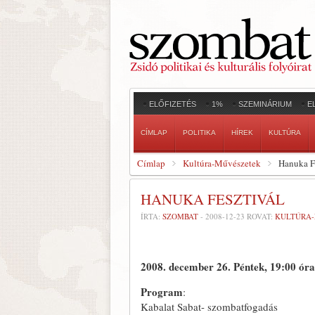
ELŐFIZETÉS
1%
SZEMINÁRIUM
E
CÍMLAP
POLITIKA
HÍREK
KULTÚRA
Címlap
Kultúra-Művészetek
Hanuka F
HANUKA FESZTIVÁL
ÍRTA:
SZOMBAT
-
2008-12-23
ROVAT:
KULTÚRA
2008. december 26. Péntek, 19:00 óra
Program
:
Kabalat Sabat- szombatfogadás