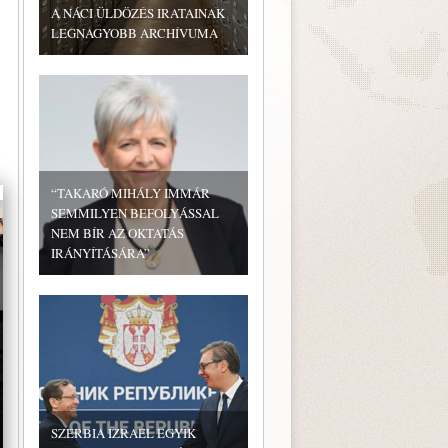
A NÁCI ÜLDÖZÉS IRATAINAK
LEGNAGYOBB ARCHÍVUMA
“TAKARÓ MIHÁLY IMMÁR
SEMMILYEN BEFOLYÁSSAL
NEM BÍR AZ OKTATÁS
IRÁNYÍTÁSÁRA”
SZERBIA IZRAEL EGYIK