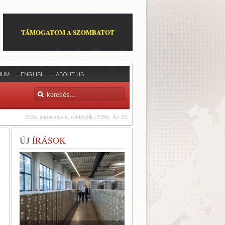
TÁMOGATOM A SZOMBATOT
IUM
ENGLISH
ABOUT US
2026. augusztus 6, csütörtök | 5786. Áv 23
ÚJ
ÍRÁSOK