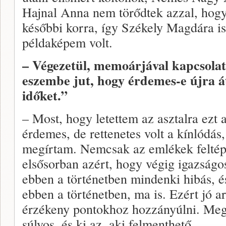
Hajnal Anna nem törődtek azzal, hogy
későbbi korra, így Székely Magdára i
példaképem volt.
– Végezetül, memoárjával kapcsolat
eszembe jut, hogy érdemes-e újra á
időket.”
– Most, hogy letettem az asztalra ez
érdemes, de rettenetes volt a kínlódás
megírtam. Nemcsak az emlékek feltép
elsősorban azért, hogy végig igazságo
ebben a történetben mindenki hibás, é
ebben a történetben, ma is. Ezért jó a
érzékeny pontokhoz hozzányúlni. Meg
súlyos, és ki az, aki felmenthető.