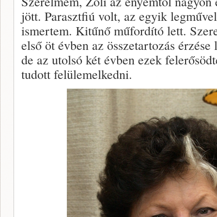
Szerelmem, Zoli az enyémtől nagyon el
jött. Parasztfiú volt, az egyik legműve
ismertem. Kitűnő műfordító lett. Szere
első öt évben az összetartozás érzése 
de az utolsó két évben ezek felerősöd
tudott felülemelkedni.