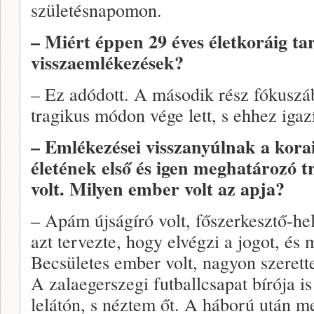
születésnapomon.
– Miért éppen 29 éves életkoráig ta
visszaemlékezések?
– Ez adódott. A második rész fókuszá
tragikus módon vége lett, s ehhez igaz
– Emlékezései visszanyúlnak a korai
életének első és igen meghatározó t
volt. Milyen ember volt az apja?
– Apám újságíró volt, főszerkesztő-hel
azt tervezte, hogy elvégzi a jogot, és 
Becsületes ember volt, nagyon szerette
A zalaegerszegi futballcsapat bírója i
lelátón, s néztem őt. A háború után m