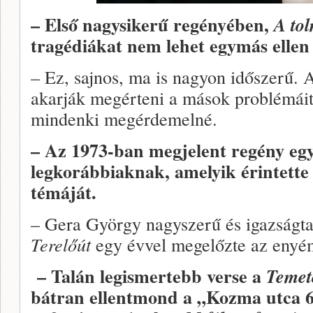
– Első nagysikerű regényében,
A to
tragédiákat nem lehet egymás ellen 
– Ez, sajnos, ma is nagyon időszerű.
akarják megérteni a mások problémáit,
mindenki megérdemelné.
– Az 1973-ban megjelent regény egy
legkorábbiaknak, amelyik érintette 
témáját.
– Gera György nagyszerű és igazságtal
Terelőút
egy évvel megelőzte az enyé
– Talán legismertebb verse a
Temet
bátran ellentmond a „Kozma utca 