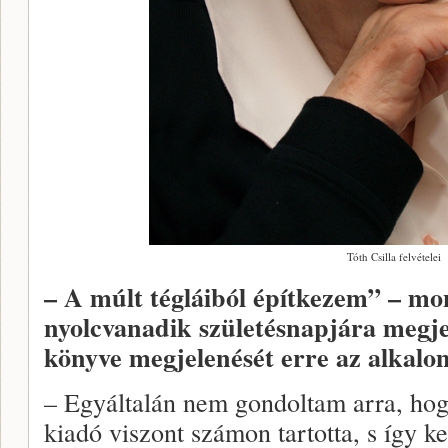
Tóth Csilla felvételei
–
A múlt tégláiból építkezem” – mon
nyolcvanadik születésnapjára meg
könyve megjelenését erre az alkalom
– Egyáltalán nem gondoltam arra, hog
kiadó viszont számon tartotta, s így k