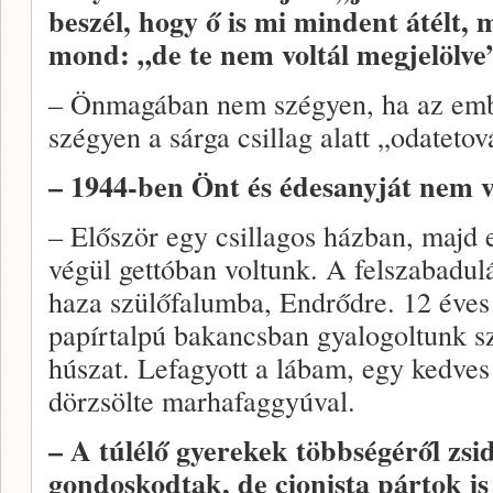
beszél, hogy ő is mi mindent átélt,
mond: „de te nem voltál megjelölve
– Önmagában nem szégyen, ha az embe
szégyen a sárga csillag alatt „odatetov
– 1944-ben Önt és édesanyját nem vi
– Először egy csillagos házban, majd 
végül gettóban voltunk. A felszabadu
haza szülőfalumba, Endrődre. 12 éves
papírtalpú bakancsban gyalogoltunk s
húszat. Lefagyott a lábam, egy kedve
dörzsölte marhafaggyúval.
– A túlélő gyerekek többségéről zsi
gondoskodtak, de cionista pártok is