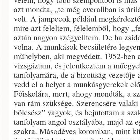
azt mondta, „te még overallban is úril
volt. A jampecok például megkérdezté
mire azt feleltem, félelemből, hogy „f
aztán nagyon szégyelltem. De ha zsi
volna. A munkások becsületére legyen
műhelyben, aki megvédett. 1952-ben a
vizsgáztam, és jelentkeztem a műegye
tanfolyamára, de a bizottság vezetője a
vedd el a helyet a munkásgyerekek elő
Főiskolára, mert, ahogy mondták, a s
van rám szüksége. Szerencsére valaki 
bölcsész” vagyok, és bejutottam a szak
tanfolyam angol osztályába, majd az 
szakra. Másodéves koromban, mint ki