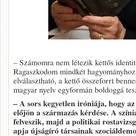
– Számomra nem létezik kettős identit
Ragaszkodom mindkét hagyományhoz.
elválasztható, a kettő összeforrt benne
magyar nyelv egyformán boldoggá tes
– A sors kegyetlen iróniája, hogy az
előjön a származás kérdése. A szín
felveszik, majd a politikai rostaviz
apja újságíró társainak szociáldem