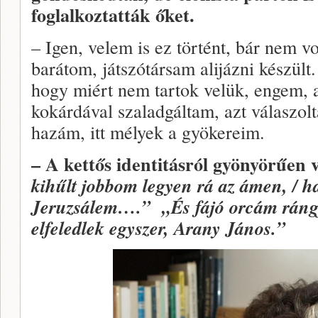
foglalkoztatták őket.
– Igen, velem is ez történt, bár nem v
barátom, játszótársam alijázni készül
hogy miért nem tartok velük, engem, 
kokárdával szaladgáltam, azt válaszolt
hazám, itt mélyek a gyökereim.
– A kettős identitásról gyönyörűen v
kihűlt jobbom legyen rá az ámen, / ha
Jeruzsálem….” „És fájó orcám rángj
elfeledlek egyszer, Arany János.”