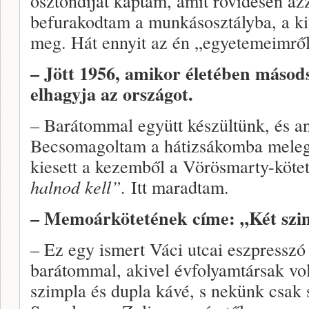
ösztöndíjat kaptam, amit rövidesen azz
befurakodtam a munkásosztályba, a k
meg. Hát ennyit az én „egyetemeimről
– Jött 1956, amikor életében másod
elhagyja az országot.
– Barátommal együtt készültünk, és an
Becsomagoltam a hátizsákomba meleg 
kiesett a kezemből a Vörösmarty-köte
halnod kell”.
Itt maradtam.
– Memoárkötetének címe: „Két szi
– Ez egy ismert Váci utcai eszpresszó
barátommal, akivel évfolyamtársak vol
szimpla és dupla kávé, s nekünk csak 