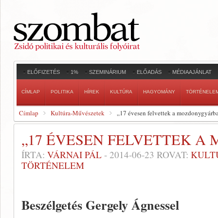
ELŐFIZETÉS
1%
SZEMINÁRIUM
ELŐADÁS
MÉDIAAJÁNLAT
CÍMLAP
POLITIKA
HÍREK
KULTÚRA
HAGYOMÁNY
TÖRTÉNELE
Címlap
Kultúra-Művészetek
„17 évesen felvettek a mozdonygyárb
„17 ÉVESEN FELVETTEK A
ÍRTA:
VÁRNAI PÁL
-
2014-06-23
ROVAT:
KULT
TÖRTÉNELEM
Beszélgetés Gergely Ágnessel