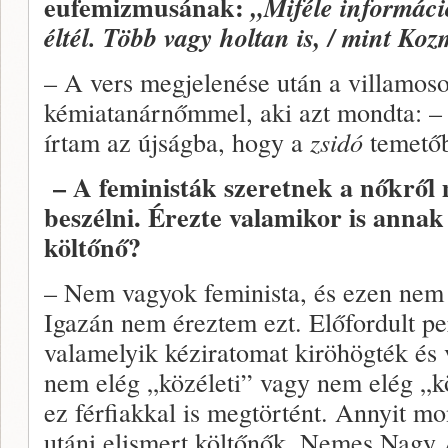
eufemizmusának:
„Miféle informáci
éltél. Több vagy holtan is, / mint Koz
– A vers megjelenése után a villamoso
kémiatanárnőmmel, aki azt mondta: – 
írtam az újságba, hogy a
zsidó
temetőb
– A feministák szeretnek a nőkről 
beszélni. Érezte valamikor is annak
költőnő?
– Nem vagyok feminista, és ezen nem
Igazán nem éreztem ezt. Előfordult p
valamelyik kéziratomat kiröhögték és 
nem elég „közéleti” vagy nem elég „k
ez férfiakkal is megtörtént. Annyit m
utáni elismert költőnők, Nemes Nagy