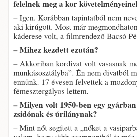
felelnek meg a kor követelményeine
– Igen. Korábban tapintatból nem nev
aki kirúgott. Most már megmondhatom
káderese volt, a filmrendező Bacsó Pé
– Mihez kezdett ezután?
– Akkoriban kordivat volt vasasnak me
munkásosztályba”. Én nem divatból m
ennünk. 17 évesen felvettek a mozdony
fémesztergályos lettem.
– Milyen volt 1950-ben egy gyárban
zsidónak és úrilánynak?
– Mint nőt segített a „nőket a vasiparb
velem, hogy több szempontból is más