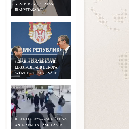
NEM BÍR AZ OKTATÁS
IRÁNYÍTÁSÁRA”
SZERBIA IZRAEL EGYIK
LEGSTABILABB EURÓPAI
SZÖVETSÉGESÉVÉ VÁLT
JELENTÉS: 82%-KAL NŐTT AZ
ANTISZEMITA TÁMADÁSOK