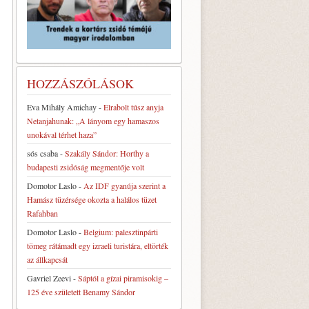
HOZZÁSZÓLÁSOK
Eva Mihály Amichay
-
Elrabolt túsz anyja
Netanjahunak: „A lányom egy hamaszos
unokával térhet haza”
sós csaba
-
Szakály Sándor: Horthy a
budapesti zsidóság megmentője volt
Domotor Laslo
-
Az IDF gyanúja szerint a
Hamász tüzérsége okozta a halálos tüzet
Rafahban
Domotor Laslo
-
Belgium: palesztinpárti
tömeg rátámadt egy izraeli turistára, eltörték
az állkapcsát
Gavriel Zeevi
-
Sáptól a gízai piramisokig –
125 éve született Benamy Sándor