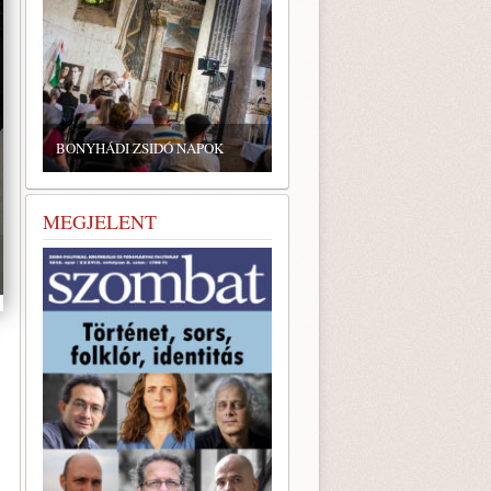
ZSIDÓ GASZTRONÓMIAI
TALÁLKOZÓ A BONYHÁDI
BONYHÁDI ZSIDÓ NAPOK
ZSINAGÓGÁBAN
MEGJELENT