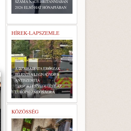
SZÁMA NAGY-BRITANNIÁBAN
2026 ELSŐ HAT HÓNAPJÁBAN
HÍREK-LAPSZEMLE
A DZSIHADISTA ERŐSZAK
JELENTI A LEGNAGYOBB
ANTISZEMITA
TERRORFENYEGETÉST AZ
EURÓPAI ZSIDÓSÁGRA
KÖZÖSSÉG