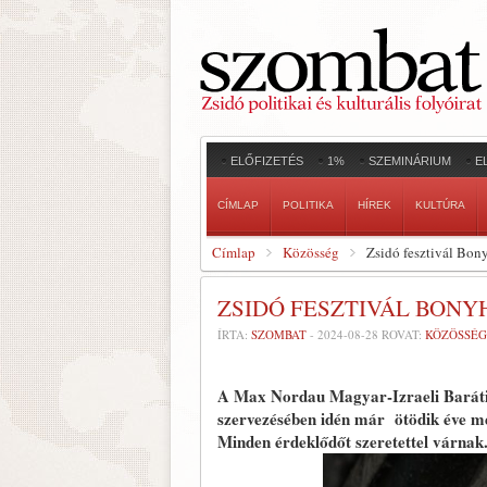
ELŐFIZETÉS
1%
SZEMINÁRIUM
E
CÍMLAP
POLITIKA
HÍREK
KULTÚRA
Címlap
Közösség
Zsidó fesztivál Bo
ZSIDÓ FESZTIVÁL BON
ÍRTA:
SZOMBAT
-
2024-08-28
ROVAT:
KÖZÖSSÉG
A Max Nordau Magyar-Izraeli Baráti 
szervezésében idén már ötödik éve me
Minden érdeklődőt szeretettel várnak