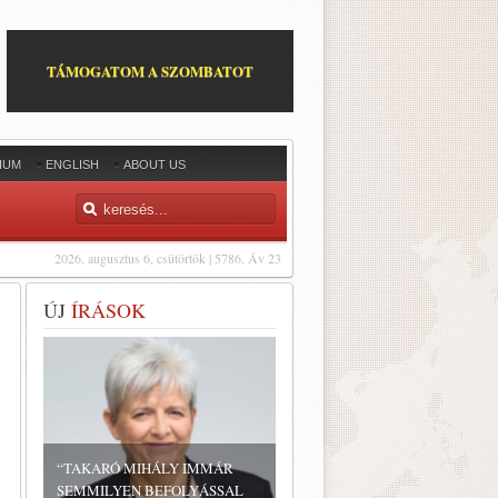
TÁMOGATOM A SZOMBATOT
IUM
ENGLISH
ABOUT US
2026. augusztus 6, csütörtök | 5786. Áv 23
ÚJ
ÍRÁSOK
“TAKARÓ MIHÁLY IMMÁR
SEMMILYEN BEFOLYÁSSAL