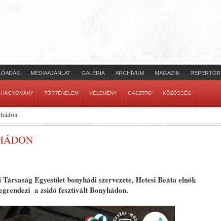
LŐADÁS
MÉDIAAJÁNLAT
GALÉRIA
ARCHÍVUM
MAGAZIN
REPERTÓR
HAGYOMÁNY
TÖRTÉNELEM
VÉLEMÉNY
GASZTRO
KÖZÖSSÉG
nyhádon
YHÁDON
Társaság Egyesület bonyhádi szervezete, Hetesi Beáta elnök
grendezi a zsidó fesztivált Bonyhádon.
.