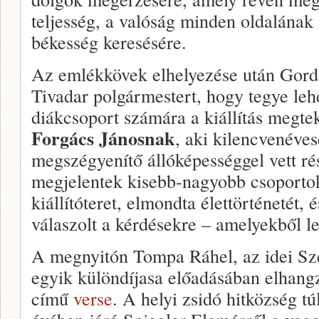
teljesség, a valóság minden oldalának
békesség keresésére.
Az emlékkövek elhelyezése után Gord
Tivadar polgármestert, hogy tegye leh
diákcsoport számára a kiállítás megtek
Forgács Jánosnak
, aki kilencvenéves
megszégyenítő állóképességgel vett r
megjelentek kisebb-nagyobb csoporto
kiállítóteret, elmondta élettörténetét, 
válaszolt a kérdésekre – amelyekből le
A megnyitón Tompa Ráhel, az idei Sz
egyik különdíjasa előadásában elhang
című
verse
. A helyi zsidó hitközség tú