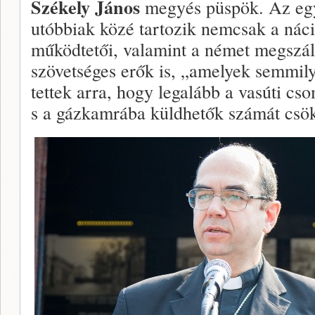
Székely János
megyés püspök. Az egy
utóbbiak közé tartozik nemcsak a náci
működtetői, valamint a német megszá
szövetséges erők is, „amelyek semmil
tettek arra, hogy legalább a vasúti c
s a gázkamrába küldhetők számát csö