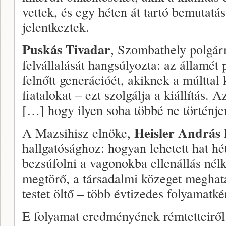
vettek, és egy héten át tartó bemutat
jelentkeztek.
Puskás Tivadar
, Szombathely polgárm
felvállalását hangsúlyozta: az államét
felnőtt generációét, akiknek a múlttal
fiatalokat – ezt szolgálja a kiállítás. A
[…] hogy ilyen soha többé ne történj
Heisler András
A Mazsihisz elnöke,
k
hallgatósághoz: hogyan lehetett hat hé
bezsúfolni a vagonokba ellenállás nél
megtörő, a társadalmi közeget meghat
testet öltő – több évtizedes folyamatkén
E folyamat eredményének rémtetteiről é