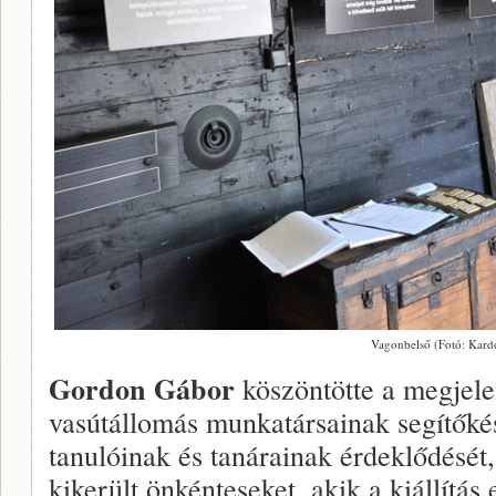
Vagonbelső (Fotó: Kard
Gordon Gábor
köszöntötte a megjele
vasútállomás munkatársainak segítőkés
tanulóinak és tanárainak érdeklődését
kikerült önkénteseket, akik a kiállítás 