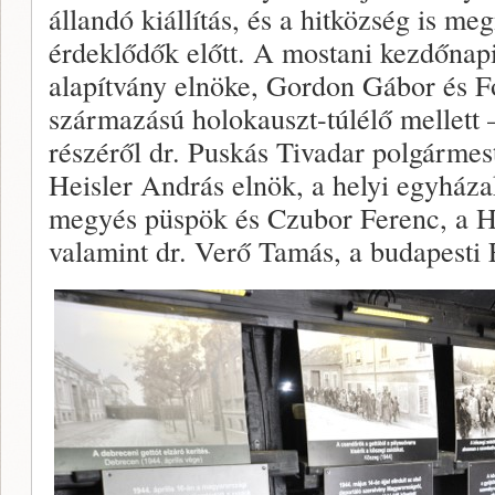
állandó kiállítás, és a hitközség is meg
érdeklődők előtt. A mostani kezdőnap
alapítvány elnöke, Gordon Gábor és F
származású holokauszt-túlélő mellett –
részéről dr. Puskás Tivadar polgármest
Heisler András elnök, a helyi egyháza
megyés püspök és Czubor Ferenc, a Hi
valamint dr. Verő Tamás, a budapesti 