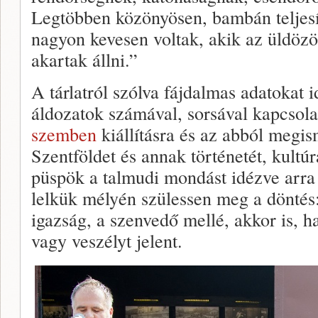
Legtöbben közönyösen, bambán teljesí
nagyon kevesen voltak, akik az üldözöt
akartak állni.”
A tárlatról szólva fájdalmas adatokat 
áldozatok számával, sorsával kapcsola
szemben
kiállításra és az abból megis
Szentföldet és annak történetét, kultú
püspök a talmudi mondást idézve arra h
lelkük mélyén szülessen meg a döntés
igazság, a szenvedő mellé, akkor is, h
vagy veszélyt jelent.