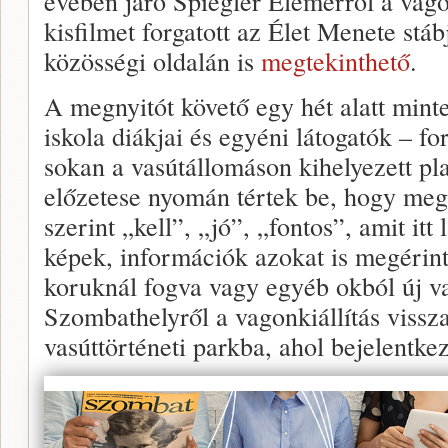
évében járó Spiegler Elemérről a vago
kisfilmet forgatott az Élet Menete stáb
közösségi oldalán is
megtekinthető
.
A megnyitót követő egy hét alatt min
iskola diákjai és egyéni látogatók – fo
sokan a vasútállomáson kihelyezett pla
előzetese nyomán tértek be, hogy meg
szerint „kell”, „jó”, „fontos”, amit itt
képek, információk azokat is megérint
koruknál fogva vagy egyéb okból új va
Szombathelyről a vagonkiállítás vissza
vasúttörténeti parkba, ahol bejelentkez