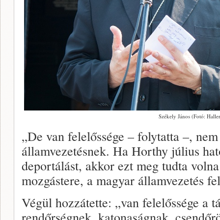
Székely János (Fotó: Halle
„De van felelőssége – folytatta –, nem
államvezetésnek. Ha Horthy július hat
deportálást, akkor ezt meg tudta volna 
mozgástere, a magyar államvezetés fel
Végül hozzátette: „van felelőssége a t
rendőrségnek, katonaságnak, csendőrö