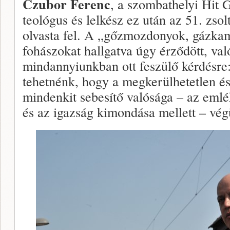
Czubor Ferenc
, a szombathelyi Hit 
teológus és lelkész ez után az 51. zso
olvasta fel. A „gőzmozdonyok, gázkamr
fohászokat hallgatva úgy érződött, val
mindannyiunkban ott feszülő kérdésre
tehetnénk, hogy a megkerülhetetlen és
mindenkit sebesítő valósága – az eml
és az igazság kimondása mellett – vég