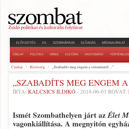
ELŐFIZETÉS
1%
SZEMINÁRIUM
ELŐADÁS
MÉDIAAJÁNLAT
CÍMLAP
POLITIKA
HÍREK
KULTÚRA
HAGYOMÁNY
TÖRTÉNELE
Címlap
Közösség
„Szabadíts meg engem a vérontástól…”
„SZABADÍTS MEG ENGEM 
ÍRTA:
KALCSICS ILDIKÓ
-
2018-06-03
ROVAT:
Ismét Szombathelyen járt az
Élet M
vagonkiállítása. A megnyitón egyházi