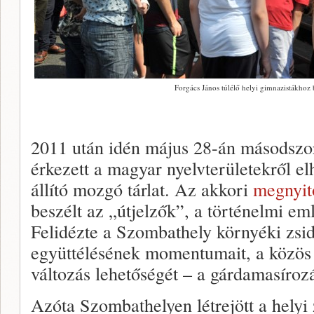
Forgács János túlélő helyi gimnazistákhoz
2011 után idén május 28-án másodszor
érkezett a magyar nyelvterületekről e
állító mozgó tárlat. Az akkori
megnyit
beszélt az „útjelzők”, a történelmi em
Felidézte a Szombathely környéki zsi
együttélésének momentumait, a közös
változás lehetőségét – a gárdamasíroz
Azóta Szombathelyen létrejött a helyi