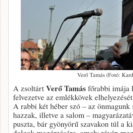
Verő Tamás (Fotó: Kar
Verő Tamás
A zsoltárt
főrabbi imája 
felvezetve az emlékkövek elhelyezését 
A rabbi két héber szó – az önmagunk m
hazzak, illetve a salom – magyarázatáv
puszta, bár gyönyörű szavakon túl a ki
dolgok megérzésére, amely révén meg