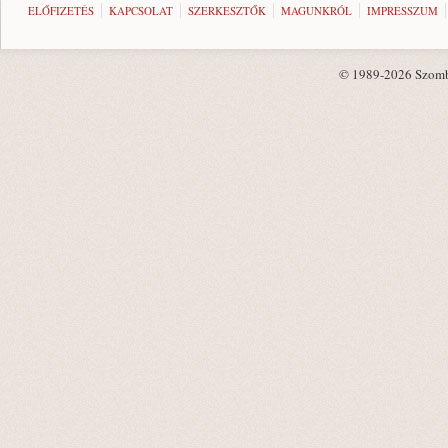
ELŐFIZETÉS
KAPCSOLAT
SZERKESZTŐK
MAGUNKRÓL
IMPRESSZUM
© 1989-2026 Szombat