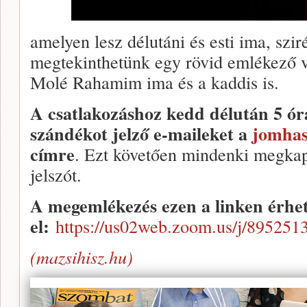
amelyen lesz délutáni és esti ima, szi
megtekinthetünk egy rövid emlékező v
Molé Rahamim ima és a kaddis is.
A csatlakozáshoz kedd délután 5 órá
szándékot jelző e-maileket a
jomhas
címre
. Ezt követően mindenki megkap
jelszót.
A megemlékezés ezen a linken érhe
el:
https://us02web.zoom.us/j/895251
(mazsihisz.hu)