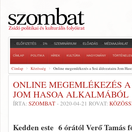
ELŐFIZETÉS
1%
SZEMINÁRIUM
ELŐADÁS
MÉDIAAJÁNLAT
CÍMLAP
POLITIKA
HÍREK
KULTÚRA
HAGYOMÁNY
TÖRTÉNELE
Címlap
Közösség
Online megemlékezés a Soá áldozataira Jom Has
ONLINE MEGEMLÉKEZÉS A
JOM HASOA ALKALMÁBÓL
ÍRTA:
SZOMBAT
-
2020-04-21
ROVAT:
KÖZÖSS
Kedden este 6 órától Verő Tamás fő